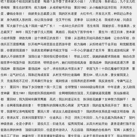
吧？那就捡个校花回家当老婆
悔婚？反手娶了资本家大小姐！
八零赶海：鱼虾成山，九个女儿吃
香喝辣
重生在好莱坞
权力巅峰：从省府秘书开始
重回1982：从小舢板到远洋巨轮
开局穷光
蛋，赚钱全靠挂！
病娇美女总裁爱上我
我的区长老婆
火红年代：开发北大荒，种田赶山养全
家
身为精英人形的我，你让我当保镖
交叉平行线
灵事录
以法律之名
我省府大秘，问鼎京
圈
军火贩子什么鬼？我就一破产厂长！
一名SS士兵的日常
苍生有我
我被炒后，市值暴跌，女
总裁哭了
86年：我五个嫂子没人照顾
离婚后，我成为了医学传奇！
重生70：猎王归来，资本家
小姐求我娶
律政先锋：这个律师正的发邪！
官梯：从选调生开始问鼎权力巅峰
让你办军校，你
佣兵百万震慑鹰酱
扒开相声马褂里面全是西游辛密
权力巅峰：从拒绝省厅千金开始
刚觉醒透视
眼，你要跟我退婚？
张易发老师解读书籍文字版
一不小心穿越成了老天爷
重生成游戏玩家
平
庸的人不拯救世界
顶我仕途？我转投纪委你慌啥！
带娃上综艺，孩她妈杨蜜求我收敛
独自在异
能世界中闯荡升级
医武双绝
明明是合约，她们却想假戏真做
最强战神
我的游戏直通万界
最
强战神
最强战神
最强战神
仙子，求你别再从书里出来了
举国飞升！十四亿魔修吓哭异界
重
生85：运气好亿点，我靠赶海成首富
从村支书到仕途巅峰
重生64，猎人出身，妻女被我宠上
天
充值系统不正经，开局暴打拜金女
规则怪谈：但我养的是邪神啊
我反派他哥，专薅气运之
女！
重回70：替妹下乡没物资？我一天三顿
全球警报！SSSSS级仙尊归来
中年逆袭，女儿助我
变神豪
重生1961：我的签到系统能种田
全网嘲我模仿顶流，天后砸钱逼我退圈
医仙纵横花
都
重回62，我为国铸剑薅哭鹰酱
高武：我以剑道证长生
扮演校花她爹？女神努力我躺平！
御
兽：全网看我暴虐前妻！
带货翻车的我曝光黑心商家
灵气复苏：我的捉鬼系统开挂了
重生七
零，我要帮父亲鸣冤昭雪
重回八零：谁说女儿都是赔钱货？
我的黑科技系统是18级文明造物
高
武：替弟从军，归来问我要军职？
仕途风云：升迁
消失三年回归，九个女总裁为我杀疯了
契约
神级兽娘，全是小萝莉！
退役兵王：归途无名
猛男闯莞城，从四大村姑开始
废兽逆袭打脸不按
套路出牌的神兽
顶级玩家回归，但是是吟游诗人
凡尘战场
我和她的合租条约
军阀：从搬空上
海兵工厂开始
神豪判官：开局直播审判霸座仙
重生官场：从老干局开始执掌天下
我从明朝活到