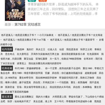
都市
完结
李青穿越到港片世界，卧底成为靓坤手下的头马。 本
来说好三年之后，回归警队。 没想到三年之后又蹲了
三年苦窑，经历了爷爷的病逝，上司的无情抛弃，李
青心灰意冷。 出狱的前一天，收到了大佬靓坤被杀的
噩耗，从此彻底黑化。 带着张谦蛋、张东秀、封于修
最新：
第762章 完结感言
等一众小弟，在香江、棒子国、湾湾乃至整个东南亚
掀起了一场血雨腥风。 多年以后，他的势力遍及世
-
他不是孤儿！他竟是京圈太子爷？ 一小只川渝暴龙
他不是孤儿！他竟是京圈太子爷？全文阅读
界，站在高楼上看着自己小弟头上的词条说道：我，
-
-
-
他不是孤儿！他竟是京圈太子爷？txt下载
他不是孤儿！他竟是京圈太子爷？最新章节
好看
李青有今天的成就，一靠兄弟忠心！二靠女人多！
的都市小说
Ps：本文没有女主，只有女人。杀伐果断，圣母请转
站内强推
不败战神
鬼吹灯
风水之王
仕途人生
仙逆
我也是皇叔
快穿之云初
青铜古
身！
舟
意念奇点
在大唐苟活
开局作为实验体的万界之旅
港综系统要我多招小弟
红色莫斯科
我
省府大秘，问鼎京圈
聚宝仙盆
宦海红颜香
大一实习，你跑去749收容怪物
全球冰封：我打造
了末日安全屋
凌霄花上
我在娱乐圈当风水顾问的那些年
经典收藏
年代1960：穿越南锣鼓巷，
你一个交警，抢刑侦的案子合适吗
重生1960，带着亿万
食品仓库
重生1989：缔造华夏科技帝国
官媛
四合院：你们越激动我越兴奋
超能黄金瞳
四合
院：从1958开始
重生60带空间
我在精神病院学斩神
带顶级空间回六零，我有亿万物资
四合
院：继承小酒馆，嫂子徐慧真
四合院：开局就王炸！一个别想跑
重生：权势巅峰
我不是戏
神
医路官途
官场：美女领导带我青云直上
四合院里的火车司机
四合院：杀神降临
重生官
场：从京都下基层权利巅峰
最近更新
重生之娱乐圈教父
我的大小魔女
大明星爱上我
孽徒你无敌了，下山找你七个师姐
去吧
快穿：短命炮灰不死了
美女总裁，请上车
五十年代：带着随身空间进城奔小康
甩我是