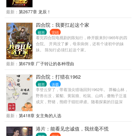
王？我师父乃鬼门传人，十三针定天下人生死！” “你
是宗师武者，一人之下，万人之上？我师父坐镇昆
最新：
第2677章 龙辰！
仑，天下宗师来拜！” “你是江南王，权倾天下？我师
父曾为帝师，是你上司的上司！” “你亿万家产，左右
四合院：我要扛起这个家
世界金融走向？我师父掌控印钞机，你的钱是他发行
都市
完结
的！” 这样的无敌师傅，叶北辰有99个。
看完四合院电视剧的陈知行，睁开眼来到1965年的四
合院。 开局没了爹，母亲病倒，还有个读初中的妹
妹。 陈知行必须扛起这个家。
最新：
第679章 厂子转让的各种理由
四合院：打猎在1962
都市
连载
李登云穿了，带着顶尖猎场回到1962年。 莽榛山林，
野兽出没，紫貂、黄鼠狼、松鼠、山鸡，傻狍子泛滥
成灾，野猪，熊瞎子猖狂肆虐。随着探索的日益深
入，党参，林蛙，冬虫夏草，野山参，鹿茸，燕窝、
百年灵芝逐渐揭开神秘面纱。 负伤回城的李登云毅然
最新：
第418章 女主角的人选
扛起水连珠，为恓惶年代换个活法…… 治愈系，轻松
向，侠之大者，为国为民！
港片：能看见忠诚值，我丝毫不慌