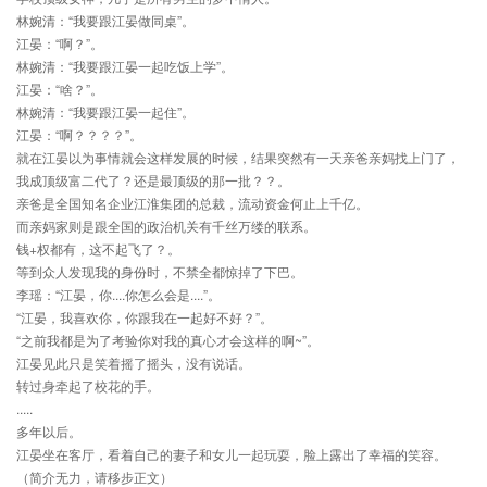
林婉清：“我要跟江晏做同桌”。
江晏：“啊？”。
林婉清：“我要跟江晏一起吃饭上学”。
江晏：“啥？”。
林婉清：“我要跟江晏一起住”。
江晏：“啊？？？？”。
就在江晏以为事情就会这样发展的时候，结果突然有一天亲爸亲妈找上门了，
我成顶级富二代了？还是最顶级的那一批？？。
亲爸是全国知名企业江淮集团的总裁，流动资金何止上千亿。
而亲妈家则是跟全国的政治机关有千丝万缕的联系。
钱+权都有，这不起飞了？。
等到众人发现我的身份时，不禁全都惊掉了下巴。
李瑶：“江晏，你....你怎么会是....”。
“江晏，我喜欢你，你跟我在一起好不好？”。
“之前我都是为了考验你对我的真心才会这样的啊~”。
江晏见此只是笑着摇了摇头，没有说话。
转过身牵起了校花的手。
.....
多年以后。
江晏坐在客厅，看着自己的妻子和女儿一起玩耍，脸上露出了幸福的笑容。
（简介无力，请移步正文）