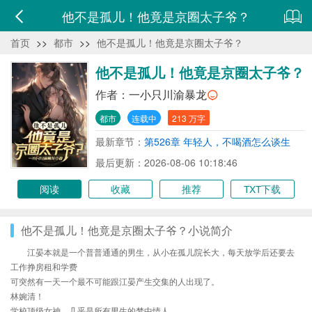
他不是孤儿！他竟是京圈太子爷？
首页
>>
都市
>>
他不是孤儿！他竟是京圈太子爷？
他不是孤儿！他竟是京圈太子爷？
作者：
一小只川渝暴龙
都市
连载中
213 万字
最新章节：
第526章 年轻人，不喝酒怎么谈生
意？你说是不是？
最后更新：2026-08-06 10:18:46
阅读
收藏
推荐
TXT下载
他不是孤儿！他竟是京圈太子爷？小说简介
江晏本就是一个普普通通的男生，从小在孤儿院长大，每天放学后还要去
工作挣房租和学费
可突然有一天一个最不可能跟江晏产生交集的人出现了。
林婉清！
学校顶级女神，几乎是所有男生的梦中情人。