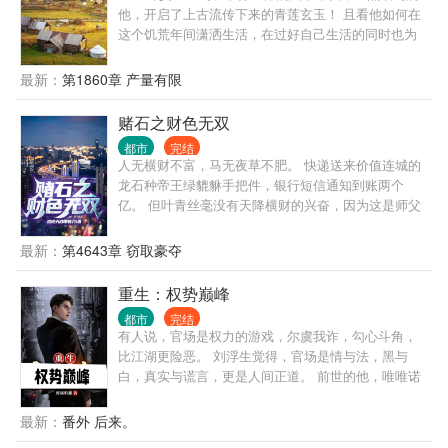
他，开启了上古流传下来的青莲玄玉！ 且看他如何在
这个饥荒年间潇洒生活，在过好自己生活的同时也为
这个百废待兴的国家出一份自己的力！ （想看主角独
狼，挨饿，没有人情世故，请划走，本书不适合。穿
最新：
第1860章 产量有限
越回去不是挨饿的，也不是让主角玩单机）
赌石之财色无双
都市
完结
人无横财不富，马无夜草不肥。 快递送来价值连城的
龙石种帝王绿貔貅手把件，银行短信通知到账两个
亿。 但叶青丝毫没有天降横财的兴奋，因为这是师父
在求救。 为了报仇，他义无反顾闯进了赌石之都，因
为赌石而产生的恩仇，需要靠赌石来了结。 但赌石从
最新：
第4643章 窃取豪夺
来都是一刀天堂，一刀地狱。 石头不骗人，骗人的都
是人。 在赌石的圈子中人心如鬼域。 但是，每一块石
重生：权势巅峰
头都藏着人与人的勾心斗角，血泪恩仇。
都市
完结
有人说，官场是权力的游戏，尔虞我诈，勾心斗角，
比江湖更险恶。 刘浮生觉得，官场是情与法，黑与
白，真实与谎言，更是人间正道。 前世的他，唯唯诺
诺，一心求稳，却遭人陷害，郁郁而终。 重活一世，
他早已洞悉官场，青云之路尽在眼中，挡我者，必将
最新：
番外 后来。
万劫不复！