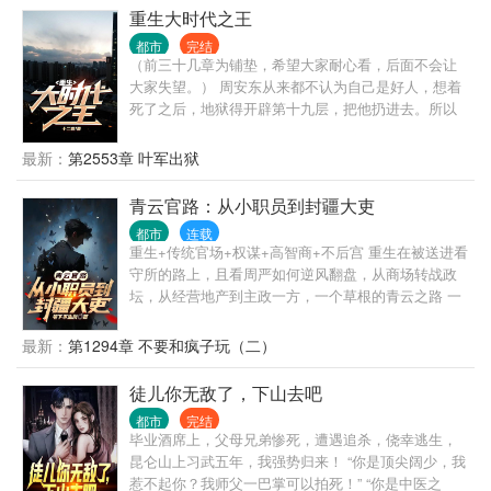
重生大时代之王
都市
完结
（前三十几章为铺垫，希望大家耐心看，后面不会让
大家失望。） 周安东从来都不认为自己是好人，想着
死了之后，地狱得开辟第十九层，把他扔进去。所以
在2021年某天，他做了人生中第一件好事，在疾驰的
车轮下救了一个孕妇。 也许是老天爷感动他的回头是
最新：
第2553章 叶军出狱
岸，把他送回了1992年，这个传统思维还占据着主导
地位的时代。一个拥有无比开放观念和阅历的男人，
青云官路：从小职员到封疆大吏
对这个时代的冲击是巨大的，对御姐的诱惑也是巨大
都市
连载
的。
重生+传统官场+权谋+高智商+不后宫 重生在被送进看
守所的路上，且看周严如何逆风翻盘，从商场转战政
坛，从经营地产到主政一方，一个草根的青云之路 一
个有点腹黑的普通人，一个智商在线，三观端正的小
人物，有着普通人该有的七情六欲，也有着做一番事
最新：
第1294章 不要和疯子玩（二）
业的野望。商海也好，政治也好，做一个能够守住良
知底线的人，就是最大的成功。
徒儿你无敌了，下山去吧
都市
完结
毕业酒席上，父母兄弟惨死，遭遇追杀，侥幸逃生，
昆仑山上习武五年，我强势归来！ “你是顶尖阔少，我
惹不起你？我师父一巴掌可以拍死！” “你是中医之