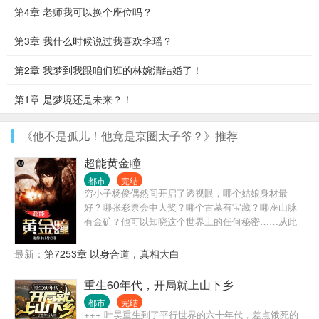
第4章 老师我可以换个座位吗？
第3章 我什么时候说过我喜欢李瑶？
第2章 我梦到我跟咱们班的林婉清结婚了！
第1章 是梦境还是未来？！
《他不是孤儿！他竟是京圈太子爷？》推荐
超能黄金瞳
都市
完结
穷小子杨俊偶然间开启了透视眼，哪个姑娘身材最
好？哪张彩票会中大奖？哪个古墓有宝藏？哪座山脉
有金矿？他可以知晓这个世界上的任何秘密……从此
过上了醒掌天下权，醉卧美人膝的风流潇洒人生。
最新：
第7253章 以身合道，真相大白
重生60年代，开局就上山下乡
都市
完结
+++ 叶昊重生到了平行世界的六十年代，差点饿死的