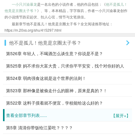
一小只川渝暴龙
是一名出色的小说作者，他的作品包括：《
他不是孤儿！
他竟是京圈太子爷？
》、等，本本精品，字字珠玑，作者一小只川渝暴龙创作
的小说情节跌宕起伏、扣人心弦，情节与文笔俱佳。
最新章节他不是孤儿！他竟是京圈太子爷？全文阅读推荐地址：
https://m.20xs.org/shu/415297.html
他不是孤儿！他竟是京圈太子爷？
第526章 年轻人，不喝酒怎么谈生意？你说是不是？
第525章 妈不求你大富大贵，只求你平平安安，找个对你好的人
第524章 弱肉强食这就是这个世界的法则！
第523章 那种像是被偷走什么的眼神，原来是真的？！
第522章 这料子摸着就不便宜，学校能给这么好的？
查看全部章节列表......
【展开+】
第5章 清清你带饭给江晏吃？？？？