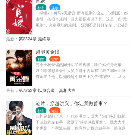
官媛
都市
连载
非绿帽+非种马+无后宫 所有规则的设立，说到底，都
遵循一条根本规则：暴力最强者说了算。这是一条“元
规则”，决定规则的规则。 江湖不是打打杀杀，江湖是
人情世故，官场更是如此。 陈勃因为一个不能不还的
人情，误入了一个无解的棋局。 他以为自己要在监狱
最新：
第2324章 最终章
里呆一辈子，没想到在破局的过程中，自己从棋子变
成了对弈人。
超能黄金瞳
都市
完结
穷小子杨俊偶然间开启了透视眼，哪个姑娘身材最
好？哪张彩票会中大奖？哪个古墓有宝藏？哪座山脉
有金矿？他可以知晓这个世界上的任何秘密……从此
过上了醒掌天下权，醉卧美人膝的风流潇洒人生。
最新：
第7253章 以身合道，真相大白
港片：穿越洪兴，你让我做善事？
都市
完结
沈栋穿越到了八十年代的港岛，成为了洪门屯门扛把
子波叔的左右手，激活了“善功兑换系统”。 我大大小
小也是一个帮派头目，你竟然让我去做善事，简直岂
有此理。 “恭喜你杀死东兴乌鸦，救活众生，奖励善功