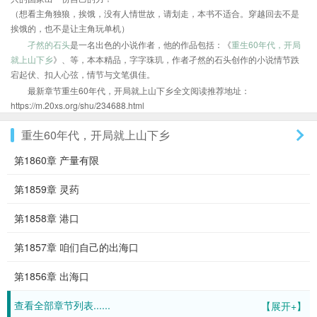
（想看主角独狼，挨饿，没有人情世故，请划走，本书不适合。穿越回去不是
挨饿的，也不是让主角玩单机）
孑然的石头
是一名出色的小说作者，他的作品包括：《
重生60年代，开局
就上山下乡
》、等，本本精品，字字珠玑，作者孑然的石头创作的小说情节跌
宕起伏、扣人心弦，情节与文笔俱佳。
最新章节重生60年代，开局就上山下乡全文阅读推荐地址：
https://m.20xs.org/shu/234688.html
重生60年代，开局就上山下乡
第1860章 产量有限
第1859章 灵药
第1858章 港口
第1857章 咱们自己的出海口
第1856章 出海口
查看全部章节列表......
【展开+】