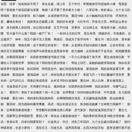
去吧
快穿：短命炮灰不死了
美女总裁，请上车
五十年代：带着随身空间进城奔小康
甩我是
吧？那就捡个校花回家当老婆
悔婚？反手娶了资本家大小姐！
八零赶海：鱼虾成山，九个女儿吃
香喝辣
重生在好莱坞
权力巅峰：从省府秘书开始
重回1982：从小舢板到远洋巨轮
开局穷光
蛋，赚钱全靠挂！
病娇美女总裁爱上我
我的区长老婆
火红年代：开发北大荒，种田赶山养全
家
身为精英人形的我，你让我当保镖
交叉平行线
灵事录
以法律之名
我省府大秘，问鼎京
圈
军火贩子什么鬼？我就一破产厂长！
一名SS士兵的日常
苍生有我
我被炒后，市值暴跌，女
总裁哭了
86年：我五个嫂子没人照顾
离婚后，我成为了医学传奇！
重生70：猎王归来，资本家
小姐求我娶
律政先锋：这个律师正的发邪！
官梯：从选调生开始问鼎权力巅峰
让你办军校，你
佣兵百万震慑鹰酱
扒开相声马褂里面全是西游辛密
权力巅峰：从拒绝省厅千金开始
刚觉醒透视
眼，你要跟我退婚？
张易发老师解读书籍文字版
一不小心穿越成了老天爷
重生成游戏玩家
平
庸的人不拯救世界
顶我仕途？我转投纪委你慌啥！
带娃上综艺，孩她妈杨蜜求我收敛
独自在异
能世界中闯荡升级
医武双绝
明明是合约，她们却想假戏真做
最强战神
我的游戏直通万界
最
强战神
最强战神
最强战神
仙子，求你别再从书里出来了
举国飞升！十四亿魔修吓哭异界
重
生85：运气好亿点，我靠赶海成首富
从村支书到仕途巅峰
重生64，猎人出身，妻女被我宠上
天
充值系统不正经，开局暴打拜金女
规则怪谈：但我养的是邪神啊
我反派他哥，专薅气运之
女！
重回70：替妹下乡没物资？我一天三顿
全球警报！SSSSS级仙尊归来
中年逆袭，女儿助我
变神豪
重生1961：我的签到系统能种田
全网嘲我模仿顶流，天后砸钱逼我退圈
医仙纵横花
都
重回62，我为国铸剑薅哭鹰酱
高武：我以剑道证长生
扮演校花她爹？女神努力我躺平！
御
兽：全网看我暴虐前妻！
带货翻车的我曝光黑心商家
灵气复苏：我的捉鬼系统开挂了
重生七
零，我要帮父亲鸣冤昭雪
重回八零：谁说女儿都是赔钱货？
我的黑科技系统是18级文明造物
高
武：替弟从军，归来问我要军职？
仕途风云：升迁
消失三年回归，九个女总裁为我杀疯了
契约
神级兽娘，全是小萝莉！
退役兵王：归途无名
猛男闯莞城，从四大村姑开始
废兽逆袭打脸不按