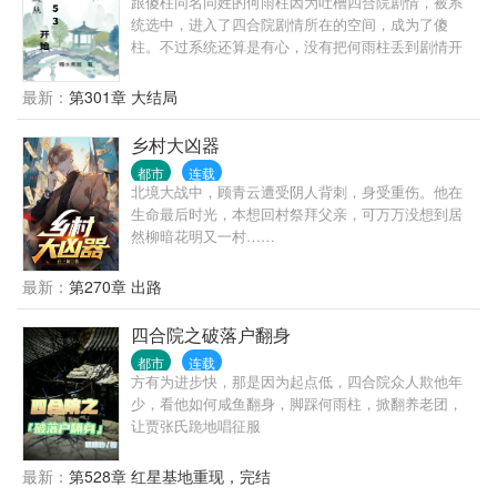
跟傻柱同名同姓的何雨柱因为吐槽四合院剧情，被系
统选中，进入了四合院剧情所在的空间，成为了傻
柱。不过系统还算是有心，没有把何雨柱丢到剧情开
始的时候，而是把何雨柱丢到了何大清跟白寡妇跑路
前。 既然来了，既然有系统，我这个何雨柱这辈子不
最新：
第301章 大结局
再被忽悠，不再当舔狗。活出自己，活出潇洒。
乡村大凶器
都市
连载
北境大战中，顾青云遭受阴人背刺，身受重伤。他在
生命最后时光，本想回村祭拜父亲，可万万没想到居
然柳暗花明又一村……
最新：
第270章 出路
四合院之破落户翻身
都市
连载
方有为进步快，那是因为起点低，四合院众人欺他年
少，看他如何咸鱼翻身，脚踩何雨柱，掀翻养老团，
让贾张氏跪地唱征服
最新：
第528章 红星基地重现，完结