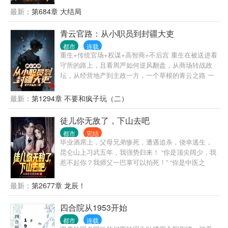
100点。” “恭喜你率领小弟做起了正当生意，奖励善功
最新：
第684章 大结局
500点。” “恭喜你资助福利院五百万，奖励善功5000
点。” ...... 在发现善功能够用来兑换各种东西后，沈栋
青云官路：从小职员到封疆大吏
彻底爱上了做善事。 黄志诚：一千万善款？你确定捐
都市
连载
款人是洪兴的扛把子？ 李文彬：很难相信这个与孩子
重生+传统官场+权谋+高智商+不后宫 重生在被送进看
们玩在一起的人是个江湖大佬。 陆启昌：沈栋有慈善
守所的路上，且看周严如何逆风翻盘，从商场转战政
护体，我们动不了他。 ...... 我是洪兴扛把子沈栋，一
坛，从经营地产到主政一方，一个草根的青云之路 一
不留神，从一个古惑仔变成了港岛最有名的大富豪和
个有点腹黑的普通人，一个智商在线，三观端正的小
大慈善家。
人物，有着普通人该有的七情六欲，也有着做一番事
最新：
第1294章 不要和疯子玩（二）
业的野望。商海也好，政治也好，做一个能够守住良
知底线的人，就是最大的成功。
徒儿你无敌了，下山去吧
都市
完结
毕业酒席上，父母兄弟惨死，遭遇追杀，侥幸逃生，
昆仑山上习武五年，我强势归来！ “你是顶尖阔少，我
惹不起你？我师父一巴掌可以拍死！” “你是中医之
王？我师父乃鬼门传人，十三针定天下人生死！” “你
是宗师武者，一人之下，万人之上？我师父坐镇昆
最新：
第2677章 龙辰！
仑，天下宗师来拜！” “你是江南王，权倾天下？我师
父曾为帝师，是你上司的上司！” “你亿万家产，左右
四合院从1953开始
世界金融走向？我师父掌控印钞机，你的钱是他发行
都市
连载
的！” 这样的无敌师傅，叶北辰有99个。