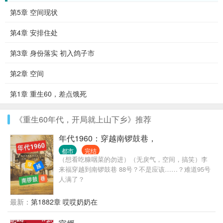
第5章 空间现状
第4章 安排住处
第3章 身份落实 初入鸽子市
第2章 空间
第1章 重生60，差点饿死
《重生60年代，开局就上山下乡》推荐
年代1960：穿越南锣鼓巷，
都市
完结
（想看吃糠咽菜的勿进）（无戾气，空间，搞笑）李
来福穿越到南锣鼓巷 88号？不是应该……？难道95号
人满了？
最新：
第1882章 哎哎奶奶在