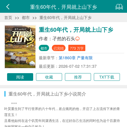
重生60年代，开局就上山下乡
首页
>>
都市
>>
重生60年代，开局就上山下乡
重生60年代，开局就上山下乡
作者：
孑然的石头
都市
已完结
773 万字
最新章节：
第1860章 产量有限
最后更新：2026-07-02 17:31:37
阅读
收藏
推荐
TXT下载
重生60年代，开局就上山下乡小说简介
+++
叶昊重生到了平行世界的六十年代，差点饿死的他，开启了上古流传下来的青
莲玄玉！
且看他如何在这个饥荒年间潇洒生活，在过好自己生活的同时也为这个百废待
兴的国家出一份自己的力！