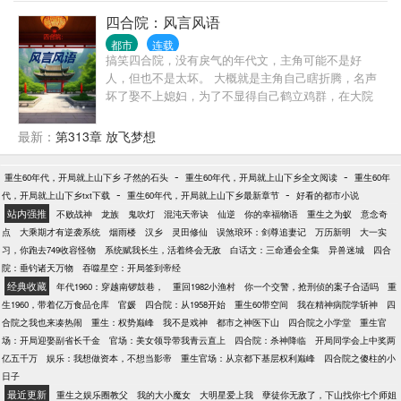
四合院：风言风语
都市
连载
搞笑四合院，没有戾气的年代文，主角可能不是好
人，但也不是太坏。 大概就是主角自己瞎折腾，名声
坏了娶不上媳妇，为了不显得自己鹤立鸡群，在大院
里把其他人名声也搞坏，让大家都娶不上媳妇。 然后
自己悄咪咪的娶，瞒着四合院过上老婆孩子热炕头的
最新：
第313章 放飞梦想
生活 单女主或者双女主，金手指是修仙者家里的玉雕
摆件。能种田，还有几个各种形态的仿生傀儡
-
-
重生60年代，开局就上山下乡 孑然的石头
重生60年代，开局就上山下乡全文阅读
重生60年
-
-
代，开局就上山下乡txt下载
重生60年代，开局就上山下乡最新章节
好看的都市小说
站内强推
不败战神
龙族
鬼吹灯
混沌天帝诀
仙逆
你的幸福物语
重生之为蚁
意念奇
点
大乘期才有逆袭系统
烟雨楼
汉乡
灵田修仙
误煞琅环：剑尊追妻记
万历新明
大一实
习，你跑去749收容怪物
系统赋我长生，活着终会无敌
白话文：三命通会全集
异兽迷城
四合
院：垂钓诸天万物
吞噬星空：开局签到帝经
经典收藏
年代1960：穿越南锣鼓巷，
重回1982小渔村
你一个交警，抢刑侦的案子合适吗
重
生1960，带着亿万食品仓库
官媛
四合院：从1958开始
重生60带空间
我在精神病院学斩神
四
合院之我也来凑热闹
重生：权势巅峰
我不是戏神
都市之神医下山
四合院之小学堂
重生官
场：开局迎娶副省长千金
官场：美女领导带我青云直上
四合院：杀神降临
开局同学会上中奖两
亿五千万
娱乐：我想做资本，不想当影帝
重生官场：从京都下基层权利巅峰
四合院之傻柱的小
日子
最近更新
重生之娱乐圈教父
我的大小魔女
大明星爱上我
孽徒你无敌了，下山找你七个师姐