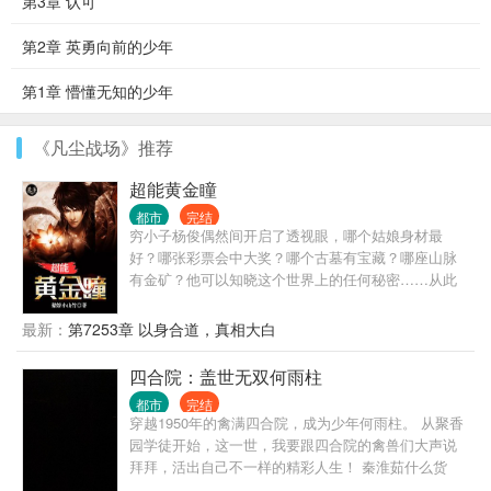
第3章 认可
第2章 英勇向前的少年
第1章 懵懂无知的少年
《凡尘战场》推荐
超能黄金瞳
都市
完结
穷小子杨俊偶然间开启了透视眼，哪个姑娘身材最
好？哪张彩票会中大奖？哪个古墓有宝藏？哪座山脉
有金矿？他可以知晓这个世界上的任何秘密……从此
过上了醒掌天下权，醉卧美人膝的风流潇洒人生。
最新：
第7253章 以身合道，真相大白
四合院：盖世无双何雨柱
都市
完结
穿越1950年的禽满四合院，成为少年何雨柱。 从聚香
园学徒开始，这一世，我要跟四合院的禽兽们大声说
拜拜，活出自己不一样的精彩人生！ 秦淮茹什么货
色，我舔她？ 易中海要我养老？想都别想！ 棒梗、贾