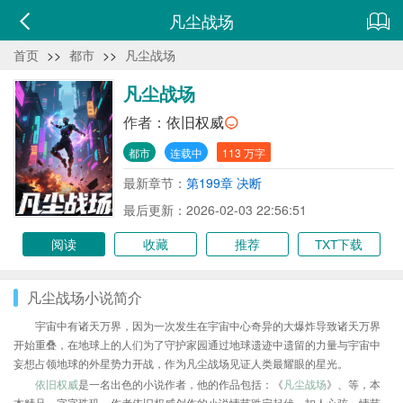
凡尘战场
首页
>>
都市
>>
凡尘战场
凡尘战场
作者：
依旧权威
都市
连载中
113 万字
最新章节：
第199章 决断
最后更新：2026-02-03 22:56:51
阅读
收藏
推荐
TXT下载
凡尘战场小说简介
宇宙中有诸天万界，因为一次发生在宇宙中心奇异的大爆炸导致诸天万界
开始重叠，在地球上的人们为了守护家园通过地球遗迹中遗留的力量与宇宙中
妄想占领地球的外星势力开战，作为凡尘战场见证人类最耀眼的星光。
依旧权威
是一名出色的小说作者，他的作品包括：《
凡尘战场
》、等，本
本精品，字字珠玑，作者依旧权威创作的小说情节跌宕起伏、扣人心弦，情节