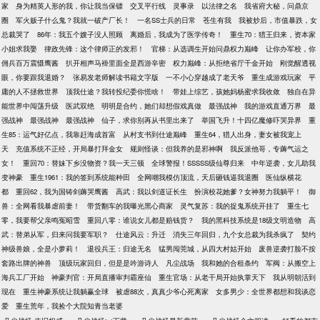
家
身为精英人形的我，你让我当保镖
交叉平行线
灵事录
以法律之名
我省府大秘，问鼎京
圈
军火贩子什么鬼？我就一破产厂长！
一名SS士兵的日常
苍生有我
我被炒后，市值暴跌，女
总裁哭了
86年：我五个嫂子没人照顾
离婚后，我成为了医学传奇！
重生70：猎王归来，资本家
小姐求我娶
律政先锋：这个律师正的发邪！
官梯：从选调生开始问鼎权力巅峰
让你办军校，你
佣兵百万震慑鹰酱
扒开相声马褂里面全是西游辛密
权力巅峰：从拒绝省厅千金开始
刚觉醒透视
眼，你要跟我退婚？
张易发老师解读书籍文字版
一不小心穿越成了老天爷
重生成游戏玩家
平
庸的人不拯救世界
顶我仕途？我转投纪委你慌啥！
带娃上综艺，孩她妈杨蜜求我收敛
独自在异
能世界中闯荡升级
医武双绝
明明是合约，她们却想假戏真做
最强战神
我的游戏直通万界
最
强战神
最强战神
最强战神
仙子，求你别再从书里出来了
举国飞升！十四亿魔修吓哭异界
重
生85：运气好亿点，我靠赶海成首富
从村支书到仕途巅峰
重生64，猎人出身，妻女被我宠上
天
充值系统不正经，开局暴打拜金女
规则怪谈：但我养的是邪神啊
我反派他哥，专薅气运之
女！
重回70：替妹下乡没物资？我一天三顿
全球警报！SSSSS级仙尊归来
中年逆袭，女儿助我
变神豪
重生1961：我的签到系统能种田
全网嘲我模仿顶流，天后砸钱逼我退圈
医仙纵横花
都
重回62，我为国铸剑薅哭鹰酱
高武：我以剑道证长生
扮演校花她爹？女神努力我躺平！
御
兽：全网看我暴虐前妻！
带货翻车的我曝光黑心商家
灵气复苏：我的捉鬼系统开挂了
重生七
零，我要帮父亲鸣冤昭雪
重回八零：谁说女儿都是赔钱货？
我的黑科技系统是18级文明造物
高
武：替弟从军，归来问我要军职？
仕途风云：升迁
消失三年回归，九个女总裁为我杀疯了
契约
神级兽娘，全是小萝莉！
退役兵王：归途无名
猛男闯莞城，从四大村姑开始
废兽逆袭打脸不按
套路出牌的神兽
顶级玩家回归，但是是吟游诗人
凡尘战场
我和她的合租条约
军阀：从搬空上
海兵工厂开始
神豪判官：开局直播审判霸座仙
重生官场：从老干局开始执掌天下
我从明朝活到
现在
重生神豪系统让我躺赢全球
被虐88次，真真少爷心死离家
女多男少：全世界都想和我谈恋
爱
重生荒年，我捡个大院知青当老婆
-
-
-
-