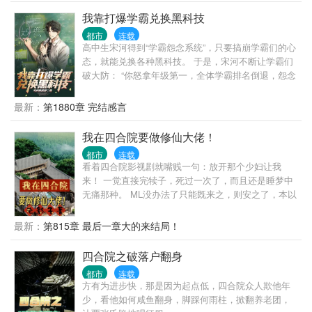
我靠打爆学霸兑换黑科技
都市
连载
高中生宋河得到“学霸怨念系统”，只要搞崩学霸们的心
态，就能兑换各种黑科技。 于是，宋河不断让学霸们
破大防： “你怒拿年级第一，全体学霸排名倒退，怨念
值＋10000！” “你因科研成果获得特殊津贴，待遇高过
你的老师，怨念值＋1000！” “全班第二丁阳泽得知他
最新：
第1880章 完结感言
暗恋的女神是你的舔狗，心态爆炸，怨念值＋800！”
“你宣布对不友好国家进行技术封锁，怨念值＋4亿！”
我在四合院要做修仙大佬！
“你积累的怨念值突破十万点，获得技能过目不忘！”
都市
连载
“你积累的怨念值突破百万点，获得延寿基因技术！”
看着四合院影视剧就嘴贱一句：放开那个少妇让我
“你积累的怨念值突破千万点，获得星际飞船样本！”
来！ 一觉直接完犊子，死过一次了，而且还是睡梦中
宋河难绷，你们学霸这么容易破防的？再这么下去，
无痛那种。 ML没办法了只能既来之，则安之了，本以
我可真要无敌了……
为苦逼的一批，连个金手指都没有，哪承想睡那么一
觉自己竟然梦到大仙，而且还被大仙收为徒弟，然后
最新：
第815章 最后一章大的来结局！
通过自己一些骚操作，得到了大仙传仙法“霸天决”修
仙，并且得到了一枚逆天的储物神戒，里面海量的修
四合院之破落户翻身
炼物资以及还被大仙下的禁忌，从此开启遨游万界之
都市
连载
旅......
方有为进步快，那是因为起点低，四合院众人欺他年
少，看他如何咸鱼翻身，脚踩何雨柱，掀翻养老团，