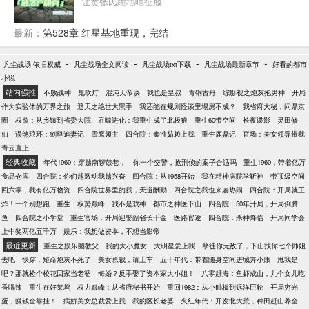
让贾张氏跪地唱征服
最新：
第528章 红星基地重现，完结
-
-
-
-
凡尘战场 依旧权威
凡尘战场全文阅读
凡尘战场txt下载
凡尘战场最新章节
好看的都市
小说
站内强推
不败战神
鬼吹灯
混沌天帝诀
我也是皇叔
青铜古舟
综影视之炮灰抱男神
开局
作为实验体的万界之旅
遮天之绝世大黑手
我还能在规则怪谈里塌房不成？
我省府大秘，问鼎京
圈
权欲：从乡镇到省委大院
吞噬进化：我重生成了北极狼
重生60带空间
长夜谍影
灵田修
仙
误煞琅环：剑尊追妻记
雪鹰领主
四合院：秦淮茹赖上我
重生鹿鼎记
官场：美女领导带我
青云直上
经典收藏
年代1960：穿越南锣鼓巷，
你一个交警，抢刑侦的案子合适吗
重生1960，带着亿万
食品仓库
四合院：你们越激动我越兴奋
四合院：从1958开始
我在精神病院学斩神
带顶级空间
回六零，我有亿万物资
四合院世界里的我，天道酬勤
四合院之我也来凑热闹
四合院：开局就王
炸！一个别想跑
重生：权势巅峰
我不是戏神
都市之神医下山
四合院：50年开局，开局倒腾
鱼
四合院之小学堂
重生官场：开局迎娶副省长千金
医路官途
四合院：杀神降临
开局同学会
上中奖两亿五千万
娱乐：我想做资本，不想当影帝
最近更新
重生之娱乐圈教父
我的大小魔女
大明星爱上我
孽徒你无敌了，下山找你七个师姐
去吧
快穿：短命炮灰不死了
美女总裁，请上车
五十年代：带着随身空间进城奔小康
甩我是
吧？那就捡个校花回家当老婆
悔婚？反手娶了资本家大小姐！
八零赶海：鱼虾成山，九个女儿吃
香喝辣
重生在好莱坞
权力巅峰：从省府秘书开始
重回1982：从小舢板到远洋巨轮
开局穷光
蛋，赚钱全靠挂！
病娇美女总裁爱上我
我的区长老婆
火红年代：开发北大荒，种田赶山养全