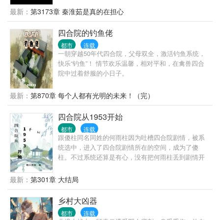
张氏、聋老太太？都什么货色……
最新：
第3173章 秦淮茹是真的在担心
四合院的钓鱼佬
都市
连载
一朝穿越50年代四合院，父母双全，激活钓鱼系统，
快乐“钓鱼”！ 情节欢乐温馨，相对平和，在禽兽四合
院中过着舒服的小日子。
最新：
第870章 每个人都有光明的未来！（完）
四合院从1953开始
都市
连载
跟傻柱同名同姓的何雨柱因为吐槽四合院剧情，被系
统选中，进入了四合院剧情所在的空间，成为了傻
柱。不过系统还算是有心，没有把何雨柱丢到剧情开
始的时候，而是把何雨柱丢到了何大清跟白寡妇跑路
前。 既然来了，既然有系统，我这个何雨柱这辈子不
最新：
第301章 大结局
再被忽悠，不再当舔狗。活出自己，活出潇洒。
乡村大凶器
都市
连载