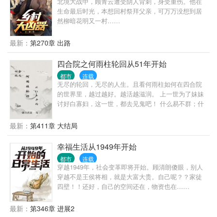
北境大战中，顾青云遭受阴人背刺，身受重伤。他在
生命最后时光，本想回村祭拜父亲，可万万没想到居
然柳暗花明又一村……
最新：
第270章 出路
四合院之何雨柱轮回从51年开始
都市
连载
无尽的轮回，无尽的人生。且看何雨柱如何在四合院
的世界里，越过越好。越活越滋润。 上一世为了妹妹
讨好白寡妇，这一世，都去见鬼吧！ 什么易不群；什
么秦白莲；什么白眼狼；通通让他们滚蛋！
最新：
第411章 大结局
幸福生活从1949年开始
都市
连载
穿越1949年，社会变革即将开始。顾清朗傻眼，别人
穿越不是王侯将相，就是大富大贵。自己呢？？家徒
四壁！！还好，自己的空间还在，物资也在……
最新：
第346章 进展2