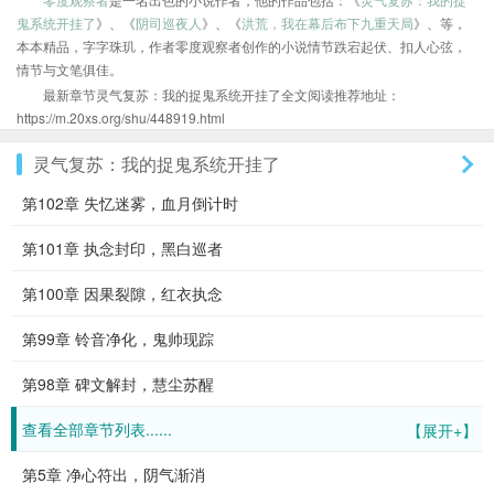
鬼系统开挂了
》、《
阴司巡夜人
》、《
洪荒，我在幕后布下九重天局
》、等，
本本精品，字字珠玑，作者零度观察者创作的小说情节跌宕起伏、扣人心弦，
情节与文笔俱佳。
最新章节灵气复苏：我的捉鬼系统开挂了全文阅读推荐地址：
https://m.20xs.org/shu/448919.html
灵气复苏：我的捉鬼系统开挂了
第102章 失忆迷雾，血月倒计时
第101章 执念封印，黑白巡者
第100章 因果裂隙，红衣执念
第99章 铃音净化，鬼帅现踪
第98章 碑文解封，慧尘苏醒
查看全部章节列表......
【展开+】
第5章 净心符出，阴气渐消