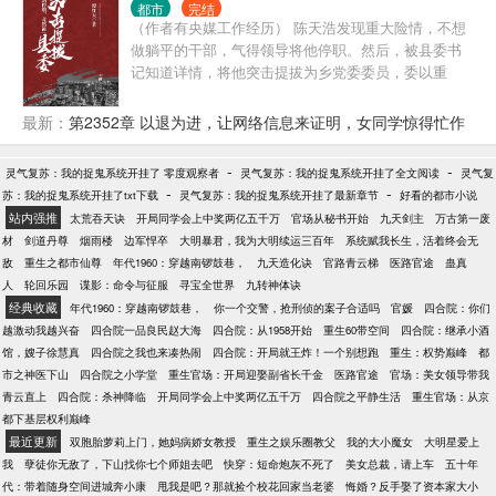
都市
完结
死后转移养老索取对象？ 秦淮茹想吸血？ 李振
（作者有央媒工作经历） 陈天浩发现重大险情，不想
民：“滚，再来送你们吃花生米！” 何雨柱：“滚，你甚
做躺平的干部，气得领导将他停职。然后，被县委书
至都不叫我一声何主任。” 许大茂：“滚，别打扰我学
记知道详情，将他突击提拔为乡党委委员，委以重
习，我现在要考大学！”
任，又因诚实为人，结识了通天大佬，开启辉煌仕
途。 从此，他从乡、县、市到省级的每一个阶梯中，
最新：
第2352章 以退为进，让网络信息来证明，女同学惊得忙作
大胆开拓进取，走向仕途巅峰。 本书故事是虚构。
出抉择
-
-
灵气复苏：我的捉鬼系统开挂了 零度观察者
灵气复苏：我的捉鬼系统开挂了全文阅读
灵气复
-
-
苏：我的捉鬼系统开挂了txt下载
灵气复苏：我的捉鬼系统开挂了最新章节
好看的都市小说
站内强推
太荒吞天诀
开局同学会上中奖两亿五千万
官场从秘书开始
九天剑主
万古第一废
材
剑道丹尊
烟雨楼
边军悍卒
大明暴君，我为大明续运三百年
系统赋我长生，活着终会无
敌
重生之都市仙尊
年代1960：穿越南锣鼓巷，
九天造化诀
官路青云梯
医路官途
蛊真
人
轮回乐园
谍影：命令与征服
寻宝全世界
九转神体诀
经典收藏
年代1960：穿越南锣鼓巷，
你一个交警，抢刑侦的案子合适吗
官媛
四合院：你们
越激动我越兴奋
四合院一品良民赵大海
四合院：从1958开始
重生60带空间
四合院：继承小酒
馆，嫂子徐慧真
四合院之我也来凑热闹
四合院：开局就王炸！一个别想跑
重生：权势巅峰
都
市之神医下山
四合院之小学堂
重生官场：开局迎娶副省长千金
医路官途
官场：美女领导带我
青云直上
四合院：杀神降临
开局同学会上中奖两亿五千万
四合院之平静生活
重生官场：从京
都下基层权利巅峰
最近更新
双胞胎萝莉上门，她妈病娇女教授
重生之娱乐圈教父
我的大小魔女
大明星爱上
我
孽徒你无敌了，下山找你七个师姐去吧
快穿：短命炮灰不死了
美女总裁，请上车
五十年
代：带着随身空间进城奔小康
甩我是吧？那就捡个校花回家当老婆
悔婚？反手娶了资本家大小