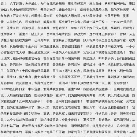
姐！
八零赶海：鱼虾成山，九个女儿吃香喝辣
重生在好莱坞
权力巅峰：从省府秘书开始
重回
1982：从小舢板到远洋巨轮
开局穷光蛋，赚钱全靠挂！
病娇美女总裁爱上我
我的区长老婆
火
红年代：开发北大荒，种田赶山养全家
身为精英人形的我，你让我当保镖
交叉平行线
灵事
录
以法律之名
我省府大秘，问鼎京圈
军火贩子什么鬼？我就一破产厂长！
一名SS士兵的日
常
苍生有我
我被炒后，市值暴跌，女总裁哭了
86年：我五个嫂子没人照顾
离婚后，我成为了
医学传奇！
重生70：猎王归来，资本家小姐求我娶
律政先锋：这个律师正的发邪！
官梯：从选
调生开始问鼎权力巅峰
让你办军校，你佣兵百万震慑鹰酱
扒开相声马褂里面全是西游辛密
权力
巅峰：从拒绝省厅千金开始
刚觉醒透视眼，你要跟我退婚？
张易发老师解读书籍文字版
一不小
心穿越成了老天爷
重生成游戏玩家
平庸的人不拯救世界
顶我仕途？我转投纪委你慌啥！
带娃
上综艺，孩她妈杨蜜求我收敛
独自在异能世界中闯荡升级
医武双绝
明明是合约，她们却想假戏
真做
最强战神
我的游戏直通万界
最强战神
最强战神
最强战神
仙子，求你别再从书里出来
了
举国飞升！十四亿魔修吓哭异界
重生85：运气好亿点，我靠赶海成首富
从村支书到仕途巅
峰
重生64，猎人出身，妻女被我宠上天
充值系统不正经，开局暴打拜金女
规则怪谈：但我养的
是邪神啊
我反派他哥，专薅气运之女！
重回70：替妹下乡没物资？我一天三顿
全球警报！
SSSSS级仙尊归来
中年逆袭，女儿助我变神豪
重生1961：我的签到系统能种田
全网嘲我模仿顶
流，天后砸钱逼我退圈
医仙纵横花都
重回62，我为国铸剑薅哭鹰酱
高武：我以剑道证长生
扮
演校花她爹？女神努力我躺平！
御兽：全网看我暴虐前妻！
带货翻车的我曝光黑心商家
灵气复
苏：我的捉鬼系统开挂了
重生七零，我要帮父亲鸣冤昭雪
重回八零：谁说女儿都是赔钱货？
我
的黑科技系统是18级文明造物
高武：替弟从军，归来问我要军职？
仕途风云：升迁
消失三年回
归，九个女总裁为我杀疯了
契约神级兽娘，全是小萝莉！
退役兵王：归途无名
猛男闯莞城，从
四大村姑开始
废兽逆袭打脸不按套路出牌的神兽
顶级玩家回归，但是是吟游诗人
凡尘战场
我
和她的合租条约
军阀：从搬空上海兵工厂开始
神豪判官：开局直播审判霸座仙
重生官场：从老