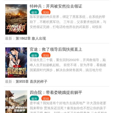
特种兵：开局被安然拉去领证
都市
完结
陈军穿越特种兵世界，绑定了黑客系统，在系统的帮
助下，不断积累军功。 三年后，父亲要求他回来，与
安然领证完婚，打电话给他所在的武装部，却惊呆
了。
最新：
第1862章 敌人出现
官途：救了领导后我扶摇直上
都市
完结
官场失意二十载，重生回到2002年，开局救领导，巅
峰人生开始扬帆起航。 前世不堪，皆为序章，看杨建
国紧跟时代脚步，解决自身财务困局，搞活地方经
济、发展小城工业、解决农民工就业... 家事国事天下
事，事事顺心，
最新：
第955章 喜庆的样子
四合院：带着娄晓娥提前躺平
都市
完结
娄半城？我知道有个好地方去搞房地产 许大茂你老婆
我来帮你 贾旭东还没死？秦淮如你也不想让你的孩子
进局子吧 傻柱，别管一大爷了先给我养老 二大爷想当