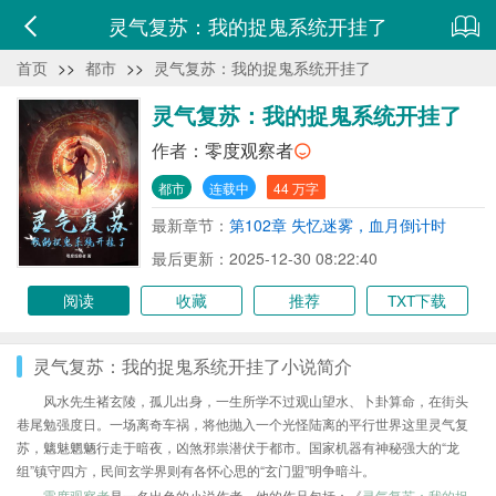
灵气复苏：我的捉鬼系统开挂了
首页
>>
都市
>>
灵气复苏：我的捉鬼系统开挂了
灵气复苏：我的捉鬼系统开挂了
作者：
零度观察者
都市
连载中
44 万字
最新章节：
第102章 失忆迷雾，血月倒计时
最后更新：2025-12-30 08:22:40
阅读
收藏
推荐
TXT下载
灵气复苏：我的捉鬼系统开挂了小说简介
风水先生褚玄陵，孤儿出身，一生所学不过观山望水、卜卦算命，在街头
巷尾勉强度日。一场离奇车祸，将他抛入一个光怪陆离的平行世界这里灵气复
苏，魑魅魍魉行走于暗夜，凶煞邪祟潜伏于都市。国家机器有神秘强大的“龙
组”镇守四方，民间玄学界则有各怀心思的“玄门盟”明争暗斗。
零度观察者
是一名出色的小说作者，他的作品包括：《
灵气复苏：我的捉