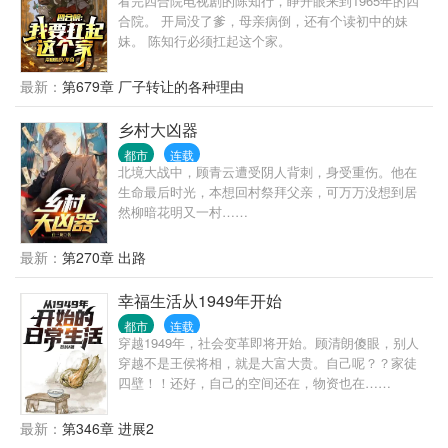
看完四合院电视剧的陈知行，睁开眼来到1965年的四
合院。 开局没了爹，母亲病倒，还有个读初中的妹
妹。 陈知行必须扛起这个家。
最新：
第679章 厂子转让的各种理由
乡村大凶器
都市
连载
北境大战中，顾青云遭受阴人背刺，身受重伤。他在
生命最后时光，本想回村祭拜父亲，可万万没想到居
然柳暗花明又一村……
最新：
第270章 出路
幸福生活从1949年开始
都市
连载
穿越1949年，社会变革即将开始。顾清朗傻眼，别人
穿越不是王侯将相，就是大富大贵。自己呢？？家徒
四壁！！还好，自己的空间还在，物资也在……
最新：
第346章 进展2