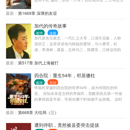
官没代价怎么可以呢 三大爷给我点钱花花 穿越到情满
四合院？ 打工是不可能打工。 人生最好的选择当然是
最新：
第1669章 深厚的友谊
傍富婆
加代的传奇故事
都市
连载
加代原名任家忠，一代仁义大哥，江湖天花板，人称
深圳王，这里讲述他与静姐的爱情，与小勇哥，杜
成，李满林，聂磊，左帅马三，陈耀东，江林这些的
兄弟情，他是一位仁义大哥，也是小勇哥的听话小
弟，这里讲述加代大哥的江湖。
最新：
第517章 加代上海被打
四合院：重生54年，邻居傻柱
都市
完结
李振民穿越到四合院的世界54年，成为何雨柱的邻
居。 深知未来是怎样的李振民，觉醒系统后第一件做
的事情就是学厨，学厨在哪个时候都不会挨饿。 这时
候的何雨柱还是个小憨憨，有事没事跟在李振民屁股
后面叫哥。 许大茂也没未来的那么坏，缠着李振民要
最新：
第668章 大结局（三）
做徒弟。 二大爷的大儿子刘光齐也还在大院，上高
中，对李振民那是一个崇拜。 李振民一路高升，进
遭到停职，竟然被县委突击提拔
厂，食堂主任，后勤主任，副厂长.... 易中海在贾东旭