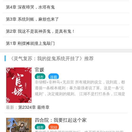
第4章 深夜啼哭，水塔有鬼
第3章 系统到账，麻烦也来了
第2章 我这不是装神弄鬼，是真有鬼！
第1章 刚摆摊就撞上鬼敲门
《灵气复苏：我的捉鬼系统开挂了》推荐
官媛
都市
连载
非绿帽+非种马+无后宫 所有规则的设立，说到底，都
遵循一条根本规则：暴力最强者说了算。这是一条“元
规则”，决定规则的规则。 江湖不是打打杀杀，江湖是
人情世故，官场更是如此。 陈勃因为一个不能不还的
人情，误入了一个无解的棋局。 他以为自己要在监狱
最新：
第2324章 最终章
里呆一辈子，没想到在破局的过程中，自己从棋子变
成了对弈人。
四合院：我要扛起这个家
都市
完结