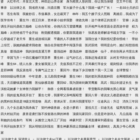
婆
火红年代：开发北大荒，种田赶山养全家
身为精英人形的我，你让我当保镖
交叉平行线
灵
事录
以法律之名
我省府大秘，问鼎京圈
军火贩子什么鬼？我就一破产厂长！
一名SS士兵的日
常
苍生有我
我被炒后，市值暴跌，女总裁哭了
86年：我五个嫂子没人照顾
离婚后，我成为了
医学传奇！
重生70：猎王归来，资本家小姐求我娶
律政先锋：这个律师正的发邪！
官梯：从选
调生开始问鼎权力巅峰
让你办军校，你佣兵百万震慑鹰酱
扒开相声马褂里面全是西游辛密
权力
巅峰：从拒绝省厅千金开始
刚觉醒透视眼，你要跟我退婚？
张易发老师解读书籍文字版
一不小
心穿越成了老天爷
重生成游戏玩家
平庸的人不拯救世界
顶我仕途？我转投纪委你慌啥！
带娃
上综艺，孩她妈杨蜜求我收敛
独自在异能世界中闯荡升级
医武双绝
明明是合约，她们却想假戏
真做
最强战神
我的游戏直通万界
最强战神
最强战神
最强战神
仙子，求你别再从书里出来
了
举国飞升！十四亿魔修吓哭异界
重生85：运气好亿点，我靠赶海成首富
从村支书到仕途巅
峰
重生64，猎人出身，妻女被我宠上天
充值系统不正经，开局暴打拜金女
规则怪谈：但我养的
是邪神啊
我反派他哥，专薅气运之女！
重回70：替妹下乡没物资？我一天三顿
全球警报！
SSSSS级仙尊归来
中年逆袭，女儿助我变神豪
重生1961：我的签到系统能种田
全网嘲我模仿顶
流，天后砸钱逼我退圈
医仙纵横花都
重回62，我为国铸剑薅哭鹰酱
高武：我以剑道证长生
扮
演校花她爹？女神努力我躺平！
御兽：全网看我暴虐前妻！
带货翻车的我曝光黑心商家
灵气复
苏：我的捉鬼系统开挂了
重生七零，我要帮父亲鸣冤昭雪
重回八零：谁说女儿都是赔钱货？
我
的黑科技系统是18级文明造物
高武：替弟从军，归来问我要军职？
仕途风云：升迁
消失三年回
归，九个女总裁为我杀疯了
契约神级兽娘，全是小萝莉！
退役兵王：归途无名
猛男闯莞城，从
四大村姑开始
废兽逆袭打脸不按套路出牌的神兽
顶级玩家回归，但是是吟游诗人
凡尘战场
我
和她的合租条约
军阀：从搬空上海兵工厂开始
神豪判官：开局直播审判霸座仙
重生官场：从老
干局开始执掌天下
我从明朝活到现在
重生神豪系统让我躺赢全球
被虐88次，真真少爷心死离
家
-
-
-
-
以法律之名 深清学人
以法律之名txt下载
以法律之名最新章节
以法律之名全文阅读
好