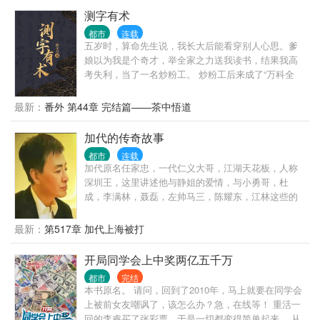
测字有术
都市
连载
五岁时，算命先生说，我长大后能看穿别人心思。爹
娘以为我是个奇才，举全家之力送我读书，结果我高
考失利，当了一名炒粉工。 炒粉工后来成了“万科全
书”——没有金手指，全得益于“书中自有黄金屋”。你
不是你，你可以成为不一样的烟火。 翻开第一页看一
最新：
番外 第44章 完结篇——茶中悟道
句段评，相当于作品简介。
加代的传奇故事
都市
连载
加代原名任家忠，一代仁义大哥，江湖天花板，人称
深圳王，这里讲述他与静姐的爱情，与小勇哥，杜
成，李满林，聂磊，左帅马三，陈耀东，江林这些的
兄弟情，他是一位仁义大哥，也是小勇哥的听话小
弟，这里讲述加代大哥的江湖。
最新：
第517章 加代上海被打
开局同学会上中奖两亿五千万
都市
完结
本书原名。 请问，回到了2010年，马上就要在同学会
上被前女友嘲讽了，该怎么办？急，在线等！ 重活一
回的李睿买了张彩票，于是一切都变得简单起来。 从