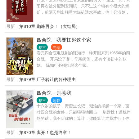
阳再次被分配到安湖镇，只不过这个镇有个很大的煤
矿，前两天刚出现重大煤矿透水事故，他十分清楚，
要是去做了副镇长......
最新：
第810章 巅峰再会！（大结局）
四合院：我要扛起这个家
都市
完结
看完四合院电视剧的陈知行，睁开眼来到1965年的四
合院。 开局没了爹，母亲病倒，还有个读初中的妹
妹。 陈知行必须扛起这个家。
最新：
第679章 厂子转让的各种理由
四合院，别惹我
都市
连载
十六岁的孩子，野蛮生长记，艰难的撑起一个家，面
对四合院的禽兽，只能狠狠地回击！ 别惹我！道貌岸
然的话，我不听你的！算计，你能算计过我才行！你
敢咒我家，我就揍你大孙子！ 傻柱，你是打不过我
的，别丢人了！
最新：
第870章 离开！也是终章！