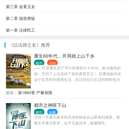
第三章 金童玉女
第二章 搞笑师徒
第一章 法律民工
《以法律之名》推荐
重生60年代，开局就上山下乡
都市
完结
+++ 叶昊重生到了平行世界的六十年代，差点饿死的
他，开启了上古流传下来的青莲玄玉！ 且看他如何在
这个饥荒年间潇洒生活，在过好自己生活的同时也为
这个百废待兴的国家出一份自己的力！ （想看主角独
狼，挨饿，没有人情世故，请划走，本书不适合。穿
最新：
第1860章 产量有限
越回去不是挨饿的，也不是让主角玩单机）
都市之神医下山
都市
连载
学得一手通天医术和武术的林东从山里来到城里。靠
着左手通天医术，右手无敌武术，纵横都市。