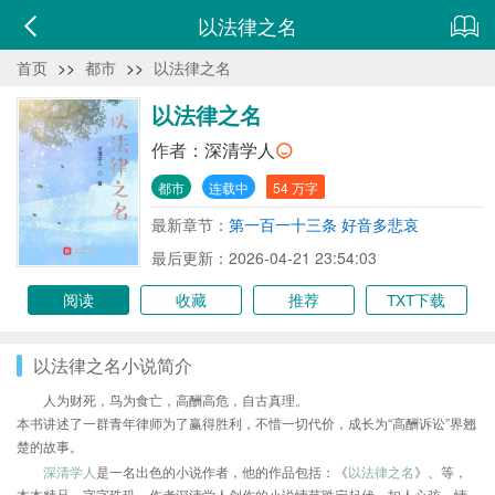
以法律之名
首页
>>
都市
>>
以法律之名
以法律之名
作者：
深清学人
都市
连载中
54 万字
最新章节：
第一百一十三条 好音多悲哀
最后更新：2026-04-21 23:54:03
阅读
收藏
推荐
TXT下载
以法律之名小说简介
人为财死，鸟为食亡，高酬高危，自古真理。
本书讲述了一群青年律师为了赢得胜利，不惜一切代价，成长为“高酬诉讼”界翘
楚的故事。
深清学人
是一名出色的小说作者，他的作品包括：《
以法律之名
》、等，
本本精品，字字珠玑，作者深清学人创作的小说情节跌宕起伏、扣人心弦，情