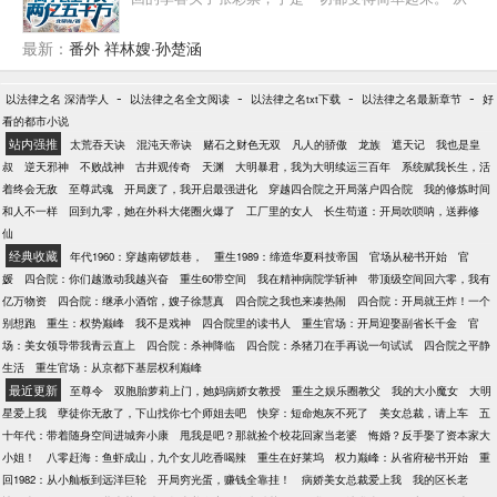
彩票开始，他炒股，投资，收藏，倒卖，进军各行各
业，赚取无数的财富，站在幕后控制全球经济的运
最新：
番外 祥林嫂·孙楚涵
行。 终于有一天，这个世界上所有人都笼罩在李睿的
控制下，他才领悟了前世听过的一个道理：有钱真的
-
-
-
-
以法律之名 深清学人
以法律之名全文阅读
以法律之名txt下载
以法律之名最新章节
好
可以为所欲为！
看的都市小说
站内强推
太荒吞天诀
混沌天帝诀
赌石之财色无双
凡人的骄傲
龙族
遮天记
我也是皇
叔
逆天邪神
不败战神
古井观传奇
天渊
大明暴君，我为大明续运三百年
系统赋我长生，活
着终会无敌
至尊武魂
开局废了，我开启最强进化
穿越四合院之开局落户四合院
我的修炼时间
和人不一样
回到九零，她在外科大佬圈火爆了
工厂里的女人
长生苟道：开局吹唢呐，送葬修
仙
经典收藏
年代1960：穿越南锣鼓巷，
重生1989：缔造华夏科技帝国
官场从秘书开始
官
媛
四合院：你们越激动我越兴奋
重生60带空间
我在精神病院学斩神
带顶级空间回六零，我有
亿万物资
四合院：继承小酒馆，嫂子徐慧真
四合院之我也来凑热闹
四合院：开局就王炸！一个
别想跑
重生：权势巅峰
我不是戏神
四合院里的读书人
重生官场：开局迎娶副省长千金
官
场：美女领导带我青云直上
四合院：杀神降临
四合院：杀猪刀在手再说一句试试
四合院之平静
生活
重生官场：从京都下基层权利巅峰
最近更新
至尊令
双胞胎萝莉上门，她妈病娇女教授
重生之娱乐圈教父
我的大小魔女
大明
星爱上我
孽徒你无敌了，下山找你七个师姐去吧
快穿：短命炮灰不死了
美女总裁，请上车
五
十年代：带着随身空间进城奔小康
甩我是吧？那就捡个校花回家当老婆
悔婚？反手娶了资本家大
小姐！
八零赶海：鱼虾成山，九个女儿吃香喝辣
重生在好莱坞
权力巅峰：从省府秘书开始
重
回1982：从小舢板到远洋巨轮
开局穷光蛋，赚钱全靠挂！
病娇美女总裁爱上我
我的区长老