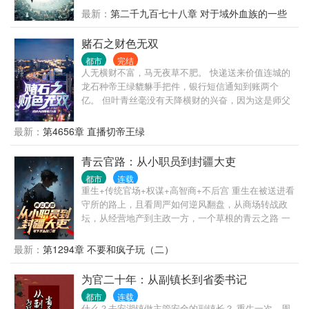
最新：
第二千九百七十八章 对于域外血族的一些
猜测
赌石之财色无双
都市
完结
人无横财不富，马无夜草不肥。 快递送来价值连城的
龙石种帝王绿貔貅手把件，银行短信通知到账两个
亿。 但叶青丝毫没有天降横财的兴奋，因为这是师父
在求救。 为了报仇，他义无反顾闯进了赌石之都，因
为赌石而产生的恩仇，需要靠赌石来了结。 但赌石从
最新：
第4656章 直播切帝王绿
来都是一刀天堂，一刀地狱。 石头不骗人，骗人的都
是人。 在赌石的圈子中人心如鬼域。 但是，每一块石
青云官路：从小职员到封疆大吏
头都藏着人与人的勾心斗角，血泪恩仇。
都市
连载
重生+传统官场+权谋+高智商+不后宫 重生在被送进看
守所的路上，且看周严如何逆风翻盘，从商场转战政
坛，从经营地产到主政一方，一个草根的青云之路 一
个有点腹黑的普通人，一个智商在线，三观端正的小
人物，有着普通人该有的七情六欲，也有着做一番事
最新：
第1294章 不要和疯子玩（二）
业的野望。商海也好，政治也好，做一个能够守住良
知底线的人，就是最大的成功。
为官二十年：从副镇长到省委书记
都市
连载
什么？去安湖镇做主管安全的副镇长？ 重生一次，周