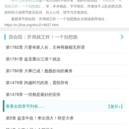
局就王炸！一个别想跑
》、等，本本精品，字字珠玑，作者排不上队的西北风
创作的小说情节跌宕起伏、扣人心弦，情节与文笔俱佳。
最新章节四合院：开局就王炸！一个别想跑全文阅读推荐地址：
https://m.20xs.org/shu/214637.html
四合院：开局就王炸！一个别想跑
第1782章 只要有家人在，主神再癫都无所谓
第1781章 盗圣重出江湖？就这
第1780章 大事已成！蠢蠢欲动的禽兽
第1479章 跨越时代的美，震惊所有
第1478章 一切都是最好的安排
查看全部章节列表......
【展开+】
第5章 盗圣牛批！孝出强大！哄堂大孝