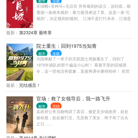
都市
连载
子没出息，这辈子他也没什么大理想大志向，只想挽
非绿帽+非种马+无后宫 所有规则的设立，说到底，都
回遗憾，跟老婆好好过日子，一家子平安喜乐就好。
遵循一条根本规则：暴力最强者说了算。这是一条“元
【说明一下，改笔名了，原来是叫“一杯冰柠檬水”，现
规则”，决定规则的规则。 江湖不是打打杀杀，江湖是
在改为“米饭的米”】
人情世故，官场更是如此。 陈勃因为一个不能不还的
人情，误入了一个无解的棋局。 他以为自己要在监狱
最新：
第2324章 最终章
里呆一辈子，没想到在破局的过程中，自己从棋子变
成了对弈人。
院士重生：回到1975当知青
都市
连载
为国奉献了一辈子的无双国士周扬重生了，回到了
1975年插队的那个偏远小山村！ 看着手里的回城调
令，这一世他没有犹豫，直接将调令撕得粉碎！ 前世
的他猪油蒙心，为了回城抛弃妻女，眼睁睁的看着李
幼薇母女蒙难惨死。 重活一世，周扬只想老婆孩子热
最新：
完结感言！
炕头，宠妻宠女无度！ 偶尔，顺便调教一下这个野蛮
的时代！
官场：救了女领导后，我一路飞升
都市
完结
县政府公务员杨鸣讲了真话，被贬至乡镇政府，处处
被歧视，处处被打压。无意救了美女，终于有了出头
之日……
最新：
第4914章 无法理解