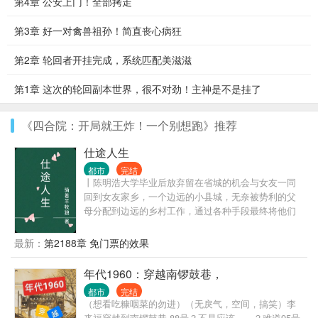
第4章 公安上门！全部拷走
第3章 好一对禽兽祖孙！简直丧心病狂
第2章 轮回者开挂完成，系统匹配美滋滋
第1章 这次的轮回副本世界，很不对劲！主神是不是挂了
《四合院：开局就王炸！一个别想跑》推荐
仕途人生
都市
完结
丨陈明浩大学毕业后放弃留在省城的机会与女友一同
回到女友家乡，一个边远的小县城，无奈被势利的父
母分配到边远的乡村工作，通过各种手段最终将他们
拆散了。但他们不知道的是陈明浩有着强大的背景，
在背景的支持和自己的努力之下，一路披荆斩棘，仕
最新：
第2188章 免门票的效果
途高歌，做到了封疆大吏，实现了他仕途之初许下
的“当官不为民做主，不如回家卖红薯”的初心誓言。
年代1960：穿越南锣鼓巷，
都市
完结
（想看吃糠咽菜的勿进）（无戾气，空间，搞笑）李
来福穿越到南锣鼓巷 88号？不是应该……？难道95号