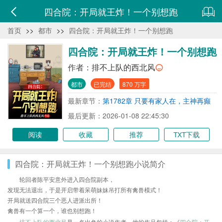
四合院：开局就王炸！一个别想跑
首页
>>
都市
>>
四合院：开局就王炸！一个别想跑
四合院：开局就王炸！一个别想跑
作者：
排不上队的西北风
都市
已完结
870 万字
最新章节：
第1782章 只要有家人在，主神再癫
都无所谓
最后更新：2026-01-08 22:45:30
阅读
收藏
推荐
TXT下载
四合院：开局就王炸！一个别想跑小说简介
轮回者陈平安意外进入四合院副本，
发现无法退出，于是开启带着呆萌妹妹吊打所有禽兽模式！
开局就送四合院三个恶人进派出所！
禽兽有一个算一个，谁也别想跑！
排不上队的西北风
是一名出色的小说作者，他的作品包括：《
四合院：开