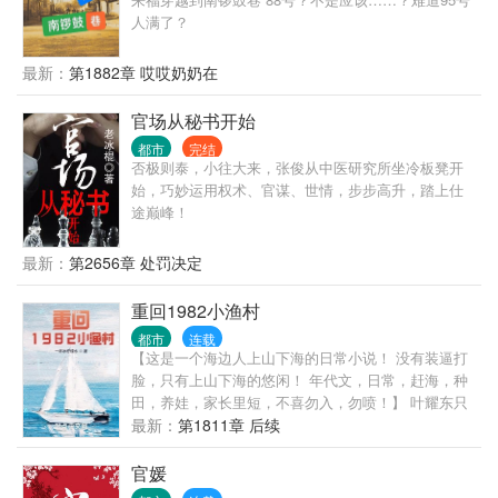
人满了？
最新：
第1882章 哎哎奶奶在
官场从秘书开始
都市
完结
否极则泰，小往大来，张俊从中医研究所坐冷板凳开
始，巧妙运用权术、官谋、世情，步步高升，踏上仕
途巅峰！
最新：
第2656章 处罚决定
重回1982小渔村
都市
连载
【这是一个海边人上山下海的日常小说！ 没有装逼打
脸，只有上山下海的悠闲！ 年代文，日常，赶海，种
田，养娃，家长里短，不喜勿入，勿喷！】 叶耀东只
是睡不着觉，想着去甲板上吹吹风，尿个尿，没想到
最新：
第1811章 后续
掉海里回到了1982年。 还是那个熟悉的小渔村，只是
他已经不是年轻时候的他了。 混账了半辈子，这回他
官媛
想好好来过的，只是怎么一个个都不相信呢…… 上辈