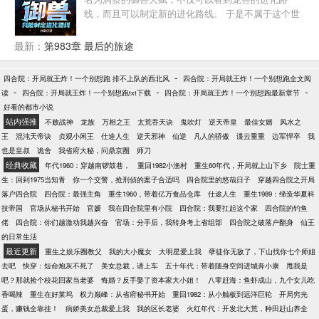
线，而且可以制定新的进化路线。 于是不属于这个世
界的宠兽纷纷被制定出来。 长着九条尾巴的狐狸，腾
云驾雾、金刚不坏的猴子，开眼为昼、闭眼为夜的奇
最新：
第983章 最后的旅途
异蛇类生物， 能化身大鱼又能变换为大鸟的巨大生
物........ 人们纷纷震惊，这都是些什么生物，没见过
-
四合院：开局就王炸！一个别想跑 排不上队的西北风
四合院：开局就王炸！一个别想跑全文阅
啊！ 深渊中的怪物们纷纷开口:来来来，你们来当怪
-
-
-
读
四合院：开局就王炸！一个别想跑txt下载
四合院：开局就王炸！一个别想跑最新章节
物，我们没你们变态啊。
好看的都市小说
站内强推
不败战神
龙族
万相之王
太荒吞天诀
鬼吹灯
逆天帝皇
最佳女婿
风水之
王
混沌天帝诀
贞观小闲王
仕途人生
逆天邪神
仙逆
凡人的骄傲
谍云重重
边军悍卒
我
也是皇叔
诡舍
我省府大秘，问鼎京圈
师刀
经典收藏
年代1960：穿越南锣鼓巷，
重回1982小渔村
重生60年代，开局就上山下乡
院士重
生：回到1975当知青
你一个交警，抢刑侦的案子合适吗
四合院里的悠哉日子
穿越四合院之开局
落户四合院
四合院：最强主角
重生1960，带着亿万食品仓库
仕途人生
重生1989：缔造华夏科
技帝国
官场从秘书开始
官媛
我在四合院里有小院
四合院：我要扛起这个家
四合院的钓鱼
佬
四合院：你们越激动我越兴奋
官场：分手后，我转身考上省组部
四合院之破落户翻身
仙王
的日常生活
最近更新
重生之娱乐圈教父
我的大小魔女
大明星爱上我
孽徒你无敌了，下山找你七个师姐
去吧
快穿：短命炮灰不死了
美女总裁，请上车
五十年代：带着随身空间进城奔小康
甩我是
吧？那就捡个校花回家当老婆
悔婚？反手娶了资本家大小姐！
八零赶海：鱼虾成山，九个女儿吃
香喝辣
重生在好莱坞
权力巅峰：从省府秘书开始
重回1982：从小舢板到远洋巨轮
开局穷光
蛋，赚钱全靠挂！
病娇美女总裁爱上我
我的区长老婆
火红年代：开发北大荒，种田赶山养全