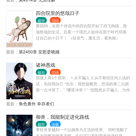
四合院里的悠哉日子
都市
完结
重回55，在那个传说中的四合院开始了鸡飞狗跳，悠
哉悠哉的生活。且看一个现代人如何在那个时代苟着
过自己的小日子！ （轻戾气，重生活，看热闹）
最新：
第2450章 安慰娄晓娥
诸神愚戏
都市
完结
我做人有2个原则： 1.从不骗人 2.从不相信任何人说的
话，包括我自己 “先生，我想提醒您，您说的第二点跟
第一点冲突了。” “哪里冲突？” “您既然从不骗人，为何
不相信自己说的话呢？” “哦，抱歉，忘了说，我没把
自己当人。” “？” ... 自我介绍一下，我叫程实，从不骗
最新：
角色番外 幸存者们
人的程实。 什么，你没听说过我？ 没关系，你只是还
没被我骗过。 很快，你就会记得了。 ... 书名，其他均
御兽，我能制定进化路线
为推广。 无系统，不无敌，非爽文，介意慎入 ...
都市
连载
李轻舟穿越到一个以御兽为主流的世界。 同时觉醒了
名为洞察的御兽天赋，不仅可以看到宠兽的进化路