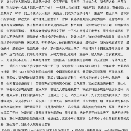
家
身为精英人形的我，你让我当保镖
交叉平行线
灵事录
以法律之名
我省府大秘，问鼎京
圈
军火贩子什么鬼？我就一破产厂长！
一名SS士兵的日常
苍生有我
我被炒后，市值暴跌，女
总裁哭了
86年：我五个嫂子没人照顾
离婚后，我成为了医学传奇！
重生70：猎王归来，资本家
小姐求我娶
律政先锋：这个律师正的发邪！
官梯：从选调生开始问鼎权力巅峰
让你办军校，你
佣兵百万震慑鹰酱
扒开相声马褂里面全是西游辛密
权力巅峰：从拒绝省厅千金开始
刚觉醒透视
眼，你要跟我退婚？
张易发老师解读书籍文字版
一不小心穿越成了老天爷
重生成游戏玩家
平
庸的人不拯救世界
顶我仕途？我转投纪委你慌啥！
带娃上综艺，孩她妈杨蜜求我收敛
独自在异
能世界中闯荡升级
医武双绝
明明是合约，她们却想假戏真做
最强战神
我的游戏直通万界
最
强战神
最强战神
最强战神
仙子，求你别再从书里出来了
举国飞升！十四亿魔修吓哭异界
重
生85：运气好亿点，我靠赶海成首富
从村支书到仕途巅峰
重生64，猎人出身，妻女被我宠上
天
充值系统不正经，开局暴打拜金女
规则怪谈：但我养的是邪神啊
我反派他哥，专薅气运之
女！
重回70：替妹下乡没物资？我一天三顿
全球警报！SSSSS级仙尊归来
中年逆袭，女儿助我
变神豪
重生1961：我的签到系统能种田
全网嘲我模仿顶流，天后砸钱逼我退圈
医仙纵横花
都
重回62，我为国铸剑薅哭鹰酱
高武：我以剑道证长生
扮演校花她爹？女神努力我躺平！
御
兽：全网看我暴虐前妻！
带货翻车的我曝光黑心商家
灵气复苏：我的捉鬼系统开挂了
重生七
零，我要帮父亲鸣冤昭雪
重回八零：谁说女儿都是赔钱货？
我的黑科技系统是18级文明造物
高
武：替弟从军，归来问我要军职？
仕途风云：升迁
消失三年回归，九个女总裁为我杀疯了
契约
神级兽娘，全是小萝莉！
退役兵王：归途无名
猛男闯莞城，从四大村姑开始
废兽逆袭打脸不按
套路出牌的神兽
顶级玩家回归，但是是吟游诗人
凡尘战场
我和她的合租条约
军阀：从搬空上
海兵工厂开始
神豪判官：开局直播审判霸座仙
重生官场：从老干局开始执掌天下
我从明朝活到
现在
重生神豪系统让我躺赢全球
被虐88次，真真少爷心死离家
女多男少：全世界都想和我谈恋
爱
重生荒年，我捡个大院知青当老婆
-
四合院：开局就王炸！一个别想跑 排不上队的西北风
四合院：开局就王炸！一个别想跑txt下载