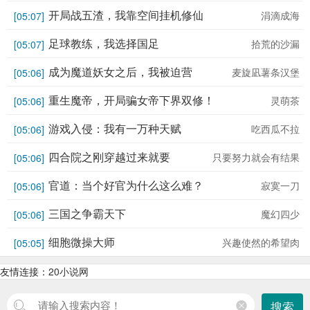
开局战五渣，我靠空间挂机修仙
涓滴成海
[05:07]
足球教练，我选择国足
拾荒的沙漏
[05:07]
成为魔道妖女之后，我被迫营
麦旋凪薯条汉堡
[05:06]
业
重生魔帝，开局骗女帝下界双修！
灵萌茶
[05:06]
游戏入侵：我有一万种天赋
吃西瓜不拉
[05:06]
四合院之刚穿越过来就要
只要努力就会有结果
[05:06]
撵我走
官道：当个好官为什么这么难？
寂寞一刀
[05:06]
三国之争霸天下
魔幻四少
[05:06]
细胞微操大师
兴趣使然的希望肉
[05:05]
友情连接：
20小说网
搜索