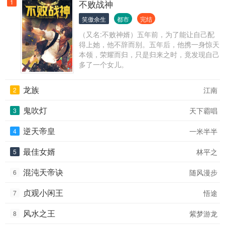
1
不败战神
笑傲余生
都市
完结
（又名:不败神婿）五年前，为了能让自己配
得上她，他不辞而别。五年后，他携一身惊天
本领，荣耀而归，只是归来之时，竟发现自己
多了一个女儿。
龙族
江南
2
鬼吹灯
天下霸唱
3
逆天帝皇
一米半半
4
最佳女婿
林平之
5
混沌天帝诀
随风漫步
6
贞观小闲王
悟途
7
风水之王
紫梦游龙
8