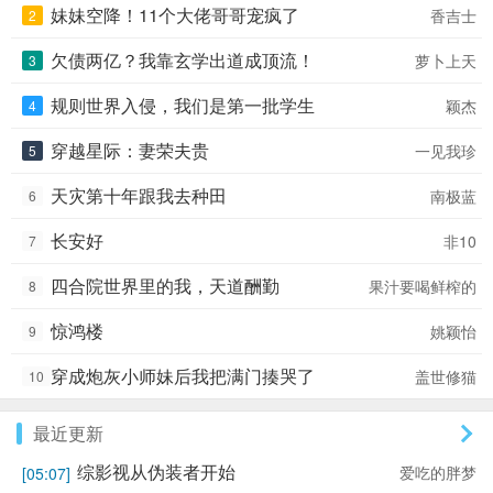
人追求的钱财，仙术，法宝，声名，这个年轻
妹妹空降！11个大佬哥哥宠疯了
香吉士
2
人都不在意。无论豪门千金孙蓉的爱慕、影流
顶级杀手的狙杀、父母无间断的啰嗦，都无法
欠债两亿？我靠玄学出道成顶流！
萝卜上天
3
阻止他对干脆面的追求。不是在吃干脆面，就
是在去小卖部买干脆面的路上。面对困难，王
规则世界入侵，我们是第一批学生
颖杰
4
令会碾压对手？还是低调的躺倒装死？ PS:仙
王公众粉丝群①：497204521 公众粉丝群
穿越星际：妻荣夫贵
一见我珍
5
②：1031978228 VIP读者群：
704620442（7000粉丝值以上订阅可入）
天灾第十年跟我去种田
南极蓝
6
【小说封面绘制】 《仙王的日常生活》小说
主题曲《仙王的无奈》，小说中国风新插曲
长安好
非10
7
《共书仙侠》，小说流行插曲《星空恋语》欢
迎搜索收听~
四合院世界里的我，天道酬勤
果汁要喝鲜榨的
8
惊鸿楼
姚颖怡
9
穿成炮灰小师妹后我把满门揍哭了
盖世修猫
10
最近更新
综影视从伪装者开始
爱吃的胖梦
[05:07]