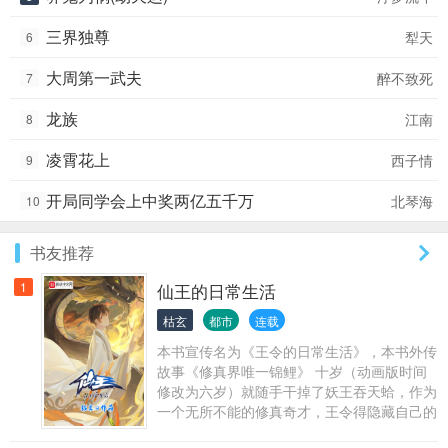
三界独尊
犁天
6
大周第一武夫
醉不致死
7
龙族
江南
8
凌霄花上
西子情
9
开局同学会上中奖两亿五千万
北琴海
10
书友推荐
1
仙王的日常生活
枯玄
都市
连载
本书宣传名为《王令的日常生活》，本书外传
故事《修真界唯一锦鲤》 十岁（动画版时间
修改为六岁）就随手干掉了妖王吞天蛤，作为
一个无所不能的修真奇才，王令得隐藏自己的
大能，在一群平凡的修真学生中活下去。普通