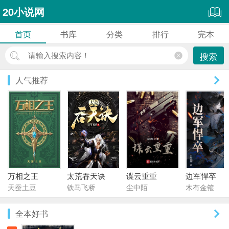
20小说网
首页
书库
分类
排行
完本
搜索
人气推荐
万相之王
太荒吞天诀
谍云重重
边军悍卒
天蚕土豆
铁马飞桥
尘中陌
木有金箍
全本好书