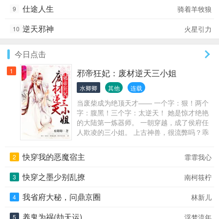
仕途人生
骑着羊牧狼
9
逆天邪神
火星引力
10
今日点击
1
邪帝狂妃：废材逆天三小姐
水卿卿
其他
连载
当废柴成为绝顶天才—— 一个字：狠！两个
字：腹黑！三个字：太逆天！ 她是惊才绝艳
的大陆第一炼器师。 一朝穿越，成了侯府任
人欺凌的三小姐。 上古神兽，很流弊吗？乖
乖化身小萌宠，不然拔光毛做成炖鸡！ 九品
天赋，千年第一？她天生神体，秒杀一切天
快穿我的恶魔宿主
霏霏我心
2
才！ 极品玄器，价值万金？不好意思，她喂
猫的饭盆都已经是神器了…… 她有一双洞悉
快穿之墨少别乱撩
南柯筱柠
3
一切的通天眼，却始终看不透——他！
我省府大秘，问鼎京圈
林新儿
4
养鬼为祸(劫天运)
浮梦流年
5