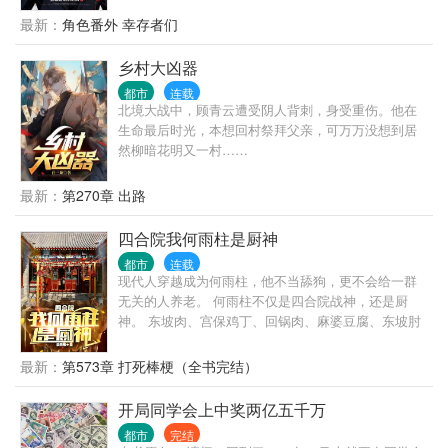
自己当人。” “？” ... 自我介绍一下，我叫程实，从不骗
最新：
角色番外 幸存者们
人的程实。 什么，你没听说过我？ 没关系，你只是还
没被我骗过。 很快，你就会记得了。 ... 书名，其他均
乡村大凶器
为推广。 无系统，不无敌，非爽文，介意慎入 ...
都市
连载
北境大战中，顾青云遭受阴人背刺，身受重伤。他在
生命最后时光，本想回村祭拜父亲，可万万没想到居
然柳暗花明又一村……
最新：
第270章 出路
四合院我何雨柱是厨神
都市
连载
现代人穿越成为何雨柱，他不当舔狗，更不会给一群
无关的人养老。 何雨柱不仅是四合院战神，还是厨
神。 东坡肉、宫保鸡丁、回锅肉、麻婆豆腐、东坡肘
子、夫妻肺片…… 香真香，馋死你们一院子禽兽。
最新：
第573章 打死棒梗（全书完结）
开局同学会上中奖两亿五千万
都市
完结