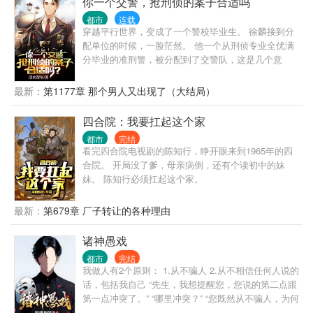
你一个交警，抢刑侦的案子合适吗
都市
连载
穿越平行世界，变成了一个警校毕业生。 徐麟接到分
配单位的时候，一脸茫然。 他一个从刑侦专业全优满
分毕业的准刑警，被分配到了交警队，这是几个意
思？ 不让我干刑侦是吧？ 那好办，我交警也是可以抢
刑侦的活儿的。 上班第一天，连抓7个惯偷，1个绑架
最新：
第1177章 那个男人又出现了（大结局）
杀人犯。 第二天，抓捕一个B通。 第三天，挖出了隐
藏10年的惊天大案主犯。 第四天…… 交警大队队
四合院：我要扛起这个家
长：“祖宗，咱是交警，你咋天天往刑侦那边送人？”
都市
完结
局长：“谁？谁让徐麟去交警队的，给老子站出来。彻
看完四合院电视剧的陈知行，睁开眼来到1965年的四
查，一撸到底！” 罪犯之中流传着一个传说，“哪里都
合院。 开局没了爹，母亲病倒，还有个读初中的妹
能去，江云市除外。去了，必被抓！”
妹。 陈知行必须扛起这个家。
最新：
第679章 厂子转让的各种理由
诸神愚戏
都市
完结
我做人有2个原则： 1.从不骗人 2.从不相信任何人说的
话，包括我自己 “先生，我想提醒您，您说的第二点跟
第一点冲突了。” “哪里冲突？” “您既然从不骗人，为何
不相信自己说的话呢？” “哦，抱歉，忘了说，我没把