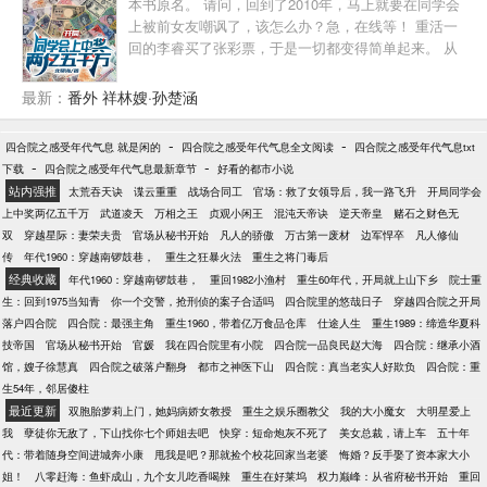
本书原名。 请问，回到了2010年，马上就要在同学会
上被前女友嘲讽了，该怎么办？急，在线等！ 重活一
回的李睿买了张彩票，于是一切都变得简单起来。 从
彩票开始，他炒股，投资，收藏，倒卖，进军各行各
业，赚取无数的财富，站在幕后控制全球经济的运
最新：
番外 祥林嫂·孙楚涵
行。 终于有一天，这个世界上所有人都笼罩在李睿的
控制下，他才领悟了前世听过的一个道理：有钱真的
-
-
四合院之感受年代气息 就是闲的
四合院之感受年代气息全文阅读
四合院之感受年代气息txt
可以为所欲为！
-
-
下载
四合院之感受年代气息最新章节
好看的都市小说
站内强推
太荒吞天诀
谍云重重
战场合同工
官场：救了女领导后，我一路飞升
开局同学会
上中奖两亿五千万
武道凌天
万相之王
贞观小闲王
混沌天帝诀
逆天帝皇
赌石之财色无
双
穿越星际：妻荣夫贵
官场从秘书开始
凡人的骄傲
万古第一废材
边军悍卒
凡人修仙
传
年代1960：穿越南锣鼓巷，
重生之狂暴火法
重生之将门毒后
经典收藏
年代1960：穿越南锣鼓巷，
重回1982小渔村
重生60年代，开局就上山下乡
院士重
生：回到1975当知青
你一个交警，抢刑侦的案子合适吗
四合院里的悠哉日子
穿越四合院之开局
落户四合院
四合院：最强主角
重生1960，带着亿万食品仓库
仕途人生
重生1989：缔造华夏科
技帝国
官场从秘书开始
官媛
我在四合院里有小院
四合院一品良民赵大海
四合院：继承小酒
馆，嫂子徐慧真
四合院之破落户翻身
都市之神医下山
四合院：真当老实人好欺负
四合院：重
生54年，邻居傻柱
最近更新
双胞胎萝莉上门，她妈病娇女教授
重生之娱乐圈教父
我的大小魔女
大明星爱上
我
孽徒你无敌了，下山找你七个师姐去吧
快穿：短命炮灰不死了
美女总裁，请上车
五十年
代：带着随身空间进城奔小康
甩我是吧？那就捡个校花回家当老婆
悔婚？反手娶了资本家大小
姐！
八零赶海：鱼虾成山，九个女儿吃香喝辣
重生在好莱坞
权力巅峰：从省府秘书开始
重回