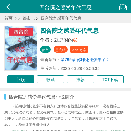
四合院之感受年代气息
首页
>>
都市
>>
四合院之感受年代气息
四合院之感受年代气息
作者：
就是闲的
都市
已完结
375 万字
最新章节：
第799章 你咋还送煤来了？
最后更新：2025-03-29 05:56:35
阅读
收藏
推荐
TXT下载
四合院之感受年代气息小说简介
（前期吐槽比较多不喜勿入）这本四合院里没有阴毒狠辣，没有粉碎三
观，没有欺小骂老，也没有戾气，也不会成神成圣，做圣母，更不会扭曲歪解
剧中人，给自己的心理阴暗变态找借口，，年代文，只想感受这个年代气
息，，，顺便让主角做个好人
就是闲的
是一名出色的小说作者，他的作品包括：《
年代1960：穿越南锣