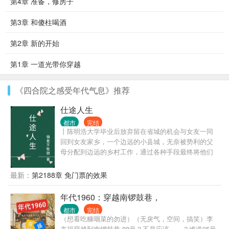
第4章 准备，修房子
第3章 和傻柱喝酒
第2章 新的开始
第1章 一道光带你穿越
《四合院之感受年代气息》推荐
仕途人生
都市
完结
丨陈明浩大学毕业后放弃留在省城的机会与女友一同
回到女友家乡，一个边远的小县城，无奈被势利的父
母分配到边远的乡村工作，通过各种手段最终将他们
拆散了。但他们不知道的是陈明浩有着强大的背景，
在背景的支持和自己的努力之下，一路披荆斩棘，仕
最新：
第2188章 免门票的效果
途高歌，做到了封疆大吏，实现了他仕途之初许下
的“当官不为民做主，不如回家卖红薯”的初心誓言。
年代1960：穿越南锣鼓巷，
都市
完结
（想看吃糠咽菜的勿进）（无戾气，空间，搞笑）李
来福穿越到南锣鼓巷 88号？不是应该……？难道95号