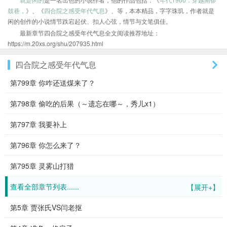
鼓巷，
》、《
四合院之感受年代气息
》、等，本本精品，字字珠玑，作者就是
闲的创作的小说情节跌宕起伏、扣人心弦，情节与文笔俱佳。
最新章节四合院之感受年代气息全文阅读推荐地址：
https://m.20xs.org/shu/207935.html
四合院之感受年代气息
第799章 你咋还送煤来了？
第798章 偷吃的后果（～遗忘在哪～，秀儿x1）
第797章 我要补上
第796章 你怎么来了？
第795章 灵雾山打猎
查看全部章节列表......
【展开+】
第5章 贾张氏VS闫老抠