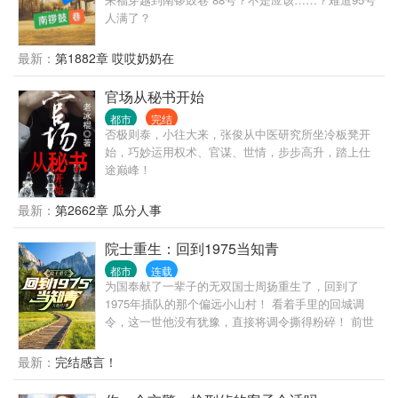
人满了？
最新：
第1882章 哎哎奶奶在
官场从秘书开始
都市
完结
否极则泰，小往大来，张俊从中医研究所坐冷板凳开
始，巧妙运用权术、官谋、世情，步步高升，踏上仕
途巅峰！
最新：
第2662章 瓜分人事
院士重生：回到1975当知青
都市
连载
为国奉献了一辈子的无双国士周扬重生了，回到了
1975年插队的那个偏远小山村！ 看着手里的回城调
令，这一世他没有犹豫，直接将调令撕得粉碎！ 前世
的他猪油蒙心，为了回城抛弃妻女，眼睁睁的看着李
幼薇母女蒙难惨死。 重活一世，周扬只想老婆孩子热
最新：
完结感言！
炕头，宠妻宠女无度！ 偶尔，顺便调教一下这个野蛮
的时代！