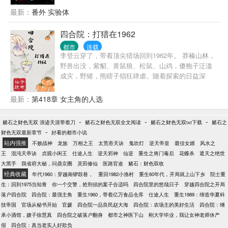
友的眼睛，挽救十八名身患绝症的陌生人。 却反手被
最新：
番外 实验体
女友和这些人告上了法庭。 告他无证行医。 最终被判
罚五百万。 于是，宋病只能无奈将病还给了这些驴。
四合院：打猎在1962
果断转行当上了一名有爱的兽医。 半月后，女友和十
都市
连载
八驴却急了。 十八马户：“宋神医，我们错了，求求你
李登云穿了，带着顶尖猎场回到1962年。 莽榛山林，
再救救我们吧，我们再也不告你了。” 女友：“宋病，
野兽出没，紫貂、黄鼠狼、松鼠、山鸡，傻狍子泛滥
你还是爱我的对不对，只要你把我的眼睛治好，我就
成灾，野猪，熊瞎子猖狂肆虐。随着探索的日益深
再也不离开你了。” 宋病笑道：“抱歉各位，我只是个
入，党参，林蛙，冬虫夏草，野山参，鹿茸，燕窝、
兽医，只治畜牲，不治人。” …… 看着这些曾反咬自
百年灵芝逐渐揭开神秘面纱。 负伤回城的李登云毅然
最新：
第418章 女主角的人选
己一口的马户，再次恬不知耻的来求自己治病，宋病
扛起水连珠，为恓惶年代换个活法…… 治愈系，轻松
坐看好戏。 抱歉，你们的死活不再关我什么事！ 我只
向，侠之大者，为国为民！
是个兽医，专治禽兽的兽医！
-
-
-
赌石之财色无双 浪迹天涯带着刀
赌石之财色无双全文阅读
赌石之财色无双txt下载
赌石之
-
财色无双最新章节
好看的都市小说
站内强推
不败战神
龙族
万相之王
太荒吞天诀
鬼吹灯
逆天帝皇
最佳女婿
风水之
王
混沌天帝诀
贞观小闲王
仕途人生
逆天邪神
仙逆
重生之将门毒后
花蝶杀
遮天之绝世
大黑手
我省府大秘，问鼎京圈
灵田修仙
医路官途
赌石：财色双收
经典收藏
年代1960：穿越南锣鼓巷，
重回1982小渔村
重生60年代，开局就上山下乡
院士重
生：回到1975当知青
你一个交警，抢刑侦的案子合适吗
四合院里的悠哉日子
穿越四合院之开局
落户四合院
四合院：最强主角
重生1960，带着亿万食品仓库
仕途人生
重生1989：缔造华夏科
技帝国
官场从秘书开始
官媛
四合院一品良民赵大海
四合院：农场主的美好生活
四合院：继
承小酒馆，嫂子徐慧真
四合院之破落户翻身
都市之神医下山
刚大学毕业，我让女神老师休产
假
四合院：真当老实人好欺负