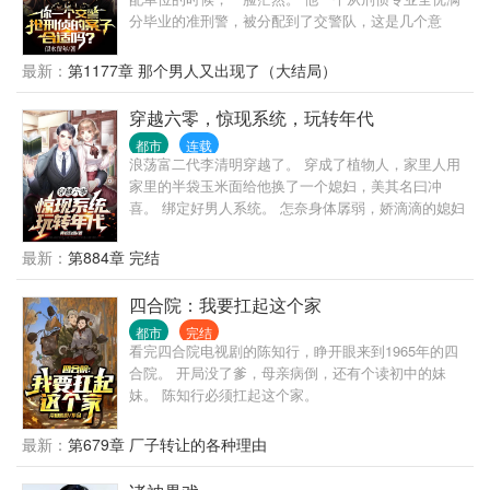
分毕业的准刑警，被分配到了交警队，这是几个意
思？ 不让我干刑侦是吧？ 那好办，我交警也是可以抢
刑侦的活儿的。 上班第一天，连抓7个惯偷，1个绑架
最新：
第1177章 那个男人又出现了（大结局）
杀人犯。 第二天，抓捕一个B通。 第三天，挖出了隐
藏10年的惊天大案主犯。 第四天…… 交警大队队
穿越六零，惊现系统，玩转年代
长：“祖宗，咱是交警，你咋天天往刑侦那边送人？”
都市
连载
局长：“谁？谁让徐麟去交警队的，给老子站出来。彻
浪荡富二代李清明穿越了。 穿成了植物人，家里人用
查，一撸到底！” 罪犯之中流传着一个传说，“哪里都
家里的半袋玉米面给他换了一个媳妇，美其名曰冲
能去，江云市除外。去了，必被抓！”
喜。 绑定好男人系统。 怎奈身体孱弱，娇滴滴的媳妇
只能看着。
最新：
第884章 完结
四合院：我要扛起这个家
都市
完结
看完四合院电视剧的陈知行，睁开眼来到1965年的四
合院。 开局没了爹，母亲病倒，还有个读初中的妹
妹。 陈知行必须扛起这个家。
最新：
第679章 厂子转让的各种理由