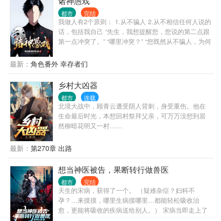
诸神愚戏
都市
完结
我做人有2个原则： 1.从不骗人 2.从不相信任何人说的
话，包括我自己 “先生，我想提醒您，您说的第二点跟
第一点冲突了。” “哪里冲突？” “您既然从不骗人，为何
不相信自己说的话呢？” “哦，抱歉，忘了说，我没把
自己当人。” “？” ... 自我介绍一下，我叫程实，从不骗
最新：
角色番外 幸存者们
人的程实。 什么，你没听说过我？ 没关系，你只是还
没被我骗过。 很快，你就会记得了。 ... 书名，其他均
乡村大凶器
为推广。 无系统，不无敌，非爽文，介意慎入 ...
都市
连载
北境大战中，顾青云遭受阴人背刺，身受重伤。他在
生命最后时光，本想回村祭拜父亲，可万万没想到居
然柳暗花明又一村……
最新：
第270章 出路
想当神医被告，果断转行做兽医
都市
完结
天生的宋病，获得了一个。 （疑难杂症？妇科不
孕？…来摸摸，哪里生病摸哪里…都能轻松吸收治
愈，更能将吸收的疾病送给别人。） 宋病当即走上了
一条摸病救人、积德行善的道路。 结果，好心治好女