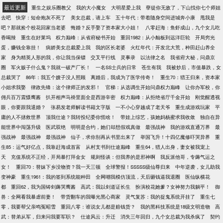
最近更新
重生之娱乐圈教父
我的大小魔女
大明星爱上我
孽徒你无敌了，下山找你七个师姐
去吧
快穿：短命炮灰不死了
美女总裁，请上车
五十年代：带着随身空间进城奔小康
甩我是
吧？那就捡个校花回家当老婆
悔婚？反手娶了资本家大小姐！
八零赶海：鱼虾成山，九个女儿吃
香喝辣
重生在好莱坞
权力巅峰：从省府秘书开始
重回1982：从小舢板到远洋巨轮
开局穷光
蛋，赚钱全靠挂！
病娇美女总裁爱上我
我的区长老婆
火红年代：开发北大荒，种田赶山养全
家
身为精英人形的我，你让我当保镖
交叉平行线
灵事录
以法律之名
我省府大秘，问鼎京
圈
军火贩子什么鬼？我就一破产厂长！
一名SS士兵的日常
苍生有我
我被炒后，市值暴跌，女
总裁哭了
86年：我五个嫂子没人照顾
离婚后，我成为了医学传奇！
重生70：猎王归来，资本家
小姐求我娶
律政先锋：这个律师正的发邪！
官梯：从选调生开始问鼎权力巅峰
让你办军校，你
佣兵百万震慑鹰酱
扒开相声马褂里面全是西游辛密
权力巅峰：从拒绝省厅千金开始
刚觉醒透视
眼，你要跟我退婚？
张易发老师解读书籍文字版
一不小心穿越成了老天爷
重生成游戏玩家
平
庸的人不拯救世界
顶我仕途？我转投纪委你慌啥！
带娃上综艺，孩她妈杨蜜求我收敛
独自在异
能世界中闯荡升级
医武双绝
明明是合约，她们却想假戏真做
最强战神
我的游戏直通万界
最
强战神
最强战神
最强战神
仙子，求你别再从书里出来了
举国飞升！十四亿魔修吓哭异界
重
生85：运气好亿点，我靠赶海成首富
从村支书到仕途巅峰
重生64，猎人出身，妻女被我宠上
天
充值系统不正经，开局暴打拜金女
规则怪谈：但我养的是邪神啊
我反派他哥，专薅气运之
女！
重回70：替妹下乡没物资？我一天三顿
全球警报！SSSSS级仙尊归来
中年逆袭，女儿助我
变神豪
重生1961：我的签到系统能种田
全网嘲我模仿顶流，天后砸钱逼我退圈
医仙纵横花
都
重回62，我为国铸剑薅哭鹰酱
高武：我以剑道证长生
扮演校花她爹？女神努力我躺平！
御
兽：全网看我暴虐前妻！
带货翻车的我曝光黑心商家
灵气复苏：我的捉鬼系统开挂了
重生七
零，我要帮父亲鸣冤昭雪
重回八零：谁说女儿都是赔钱货？
我的黑科技系统是18级文明造物
高
武：替弟从军，归来问我要军职？
仕途风云：升迁
消失三年回归，九个女总裁为我杀疯了
契约