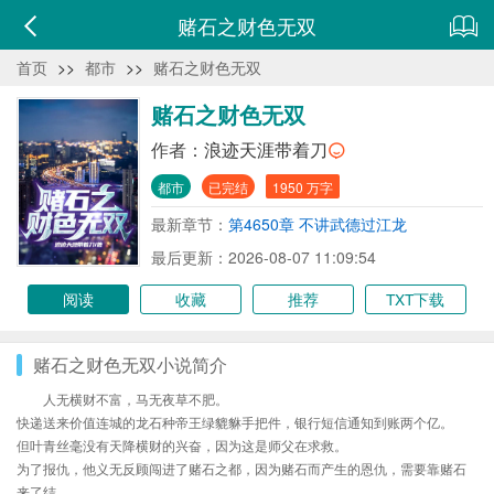
赌石之财色无双
首页
>>
都市
>>
赌石之财色无双
赌石之财色无双
作者：
浪迹天涯带着刀
都市
已完结
1950 万字
最新章节：
第4650章 不讲武德过江龙
最后更新：2026-08-07 11:09:54
阅读
收藏
推荐
TXT下载
赌石之财色无双小说简介
人无横财不富，马无夜草不肥。
快递送来价值连城的龙石种帝王绿貔貅手把件，银行短信通知到账两个亿。
但叶青丝毫没有天降横财的兴奋，因为这是师父在求救。
为了报仇，他义无反顾闯进了赌石之都，因为赌石而产生的恩仇，需要靠赌石
来了结。