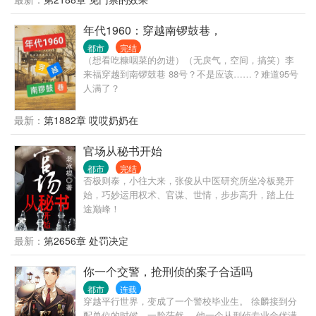
途高歌，做到了封疆大吏，实现了他仕途之初许下
的“当官不为民做主，不如回家卖红薯”的初心誓言。
年代1960：穿越南锣鼓巷，
都市
完结
（想看吃糠咽菜的勿进）（无戾气，空间，搞笑）李
来福穿越到南锣鼓巷 88号？不是应该……？难道95号
人满了？
最新：
第1882章 哎哎奶奶在
官场从秘书开始
都市
完结
否极则泰，小往大来，张俊从中医研究所坐冷板凳开
始，巧妙运用权术、官谋、世情，步步高升，踏上仕
途巅峰！
最新：
第2656章 处罚决定
你一个交警，抢刑侦的案子合适吗
都市
连载
穿越平行世界，变成了一个警校毕业生。 徐麟接到分
配单位的时候，一脸茫然。 他一个从刑侦专业全优满