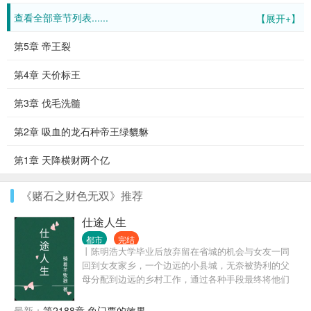
查看全部章节列表......
【展开+】
第5章 帝王裂
第4章 天价标王
第3章 伐毛洗髓
第2章 吸血的龙石种帝王绿貔貅
第1章 天降横财两个亿
《赌石之财色无双》推荐
仕途人生
都市
完结
丨陈明浩大学毕业后放弃留在省城的机会与女友一同
回到女友家乡，一个边远的小县城，无奈被势利的父
母分配到边远的乡村工作，通过各种手段最终将他们
拆散了。但他们不知道的是陈明浩有着强大的背景，
在背景的支持和自己的努力之下，一路披荆斩棘，仕
最新：
第2188章 免门票的效果