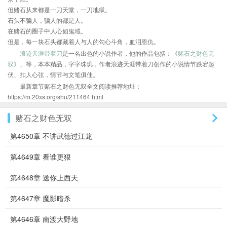
但赌石从来都是一刀天堂，一刀地狱。
石头不骗人，骗人的都是人。
在赌石的圈子中人心如鬼域。
但是，每一块石头都藏着人与人的勾心斗角，血泪恩仇。
浪迹天涯带着刀
是一名出色的小说作者，他的作品包括：《
赌石之财色无
双
》、等，本本精品，字字珠玑，作者浪迹天涯带着刀创作的小说情节跌宕起
伏、扣人心弦，情节与文笔俱佳。
最新章节赌石之财色无双全文阅读推荐地址：
https://m.20xs.org/shu/211464.html
赌石之财色无双
第4650章 不讲武德过江龙
第4649章 看谁更狠
第4648章 送你上西天
第4647章 魔影暗杀
第4646章 南渡大野地