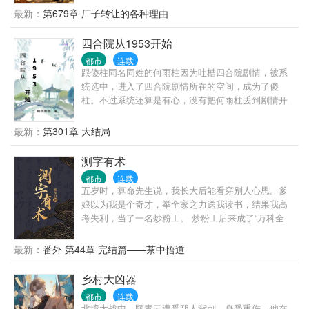
最新：
第679章 厂子转让的各种理由
四合院从1953开始
都市
连载
跟傻柱同名同姓的何雨柱因为吐槽四合院剧情，被系
统选中，进入了四合院剧情所在的空间，成为了傻
柱。不过系统还算是有心，没有把何雨柱丢到剧情开
始的时候，而是把何雨柱丢到了何大清跟白寡妇跑路
前。 既然来了，既然有系统，我这个何雨柱这辈子不
最新：
第301章 大结局
再被忽悠，不再当舔狗。活出自己，活出潇洒。
测字有术
都市
连载
五岁时，算命先生说，我长大后能看穿别人心思。爹
娘以为我是个奇才，举全家之力送我读书，结果我高
考失利，当了一名炒粉工。 炒粉工后来成了“万科全
书”——没有金手指，全得益于“书中自有黄金屋”。你
不是你，你可以成为不一样的烟火。 翻开第一页看一
最新：
番外 第44章 完结篇——茶中悟道
句段评，相当于作品简介。
乡村大凶器
都市
连载
北境大战中，顾青云遭受阴人背刺，身受重伤。他在