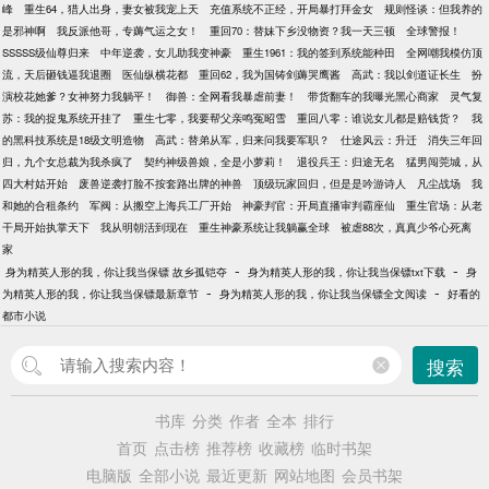
峰
重生64，猎人出身，妻女被我宠上天
充值系统不正经，开局暴打拜金女
规则怪谈：但我养的
是邪神啊
我反派他哥，专薅气运之女！
重回70：替妹下乡没物资？我一天三顿
全球警报！
SSSSS级仙尊归来
中年逆袭，女儿助我变神豪
重生1961：我的签到系统能种田
全网嘲我模仿顶
流，天后砸钱逼我退圈
医仙纵横花都
重回62，我为国铸剑薅哭鹰酱
高武：我以剑道证长生
扮
演校花她爹？女神努力我躺平！
御兽：全网看我暴虐前妻！
带货翻车的我曝光黑心商家
灵气复
苏：我的捉鬼系统开挂了
重生七零，我要帮父亲鸣冤昭雪
重回八零：谁说女儿都是赔钱货？
我
的黑科技系统是18级文明造物
高武：替弟从军，归来问我要军职？
仕途风云：升迁
消失三年回
归，九个女总裁为我杀疯了
契约神级兽娘，全是小萝莉！
退役兵王：归途无名
猛男闯莞城，从
四大村姑开始
废兽逆袭打脸不按套路出牌的神兽
顶级玩家回归，但是是吟游诗人
凡尘战场
我
和她的合租条约
军阀：从搬空上海兵工厂开始
神豪判官：开局直播审判霸座仙
重生官场：从老
干局开始执掌天下
我从明朝活到现在
重生神豪系统让我躺赢全球
被虐88次，真真少爷心死离
家
-
-
身为精英人形的我，你让我当保镖 故乡孤铠夺
身为精英人形的我，你让我当保镖txt下载
身
-
-
为精英人形的我，你让我当保镖最新章节
身为精英人形的我，你让我当保镖全文阅读
好看的
都市小说
搜索
书库
分类
作者
全本
排行
首页
点击榜
推荐榜
收藏榜
临时书架
电脑版
全部小说
最近更新
网站地图
会员书架