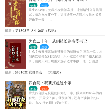
都市
连载
重生2002年，为救小女孩被车撞，遗憾错过公务员面
试，势利女友要分手，梁江涛意外发现小女孩的爷爷
好像不一般........
最新：
第1803章 人生如梦（后记）
为官二十年：从副镇长到省委书记
都市
连载
什么？去安湖镇做主管安全的副镇长？ 重生一次，周
阳再次被分配到安湖镇，只不过这个镇有个很大的煤
矿，前两天刚出现重大煤矿透水事故，他十分清楚，
要是去做了副镇长......
最新：
第810章 巅峰再会！（大结局）
四合院：我要扛起这个家
都市
完结
看完四合院电视剧的陈知行，睁开眼来到1965年的四
合院。 开局没了爹，母亲病倒，还有个读初中的妹
妹。 陈知行必须扛起这个家。