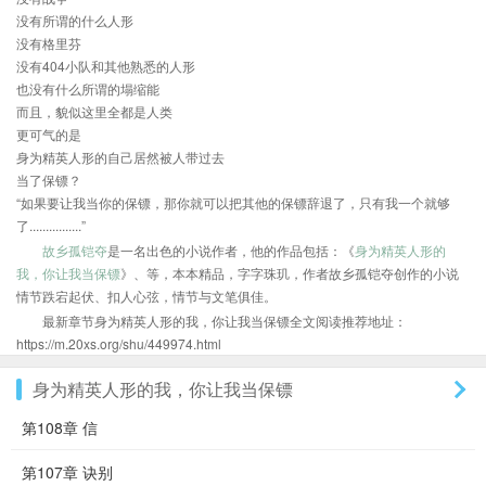
没有所谓的什么人形
没有格里芬
没有404小队和其他熟悉的人形
也没有什么所谓的塌缩能
而且，貌似这里全都是人类
更可气的是
身为精英人形的自己居然被人带过去
当了保镖？
“如果要让我当你的保镖，那你就可以把其他的保镖辞退了，只有我一个就够
了................”
故乡孤铠夺
是一名出色的小说作者，他的作品包括：《
身为精英人形的
我，你让我当保镖
》、等，本本精品，字字珠玑，作者故乡孤铠夺创作的小说
情节跌宕起伏、扣人心弦，情节与文笔俱佳。
最新章节身为精英人形的我，你让我当保镖全文阅读推荐地址：
https://m.20xs.org/shu/449974.html
身为精英人形的我，你让我当保镖
第108章 信
第107章 诀别