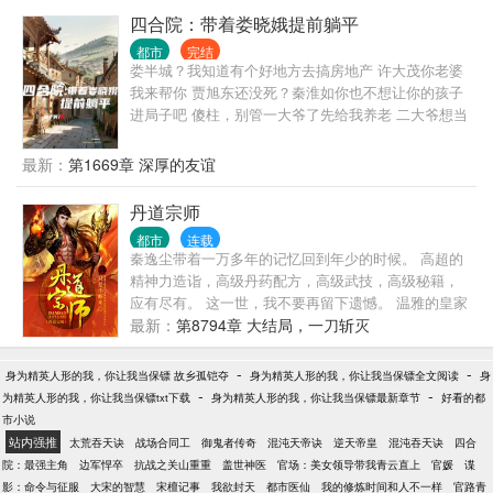
四合院：带着娄晓娥提前躺平
都市
完结
娄半城？我知道有个好地方去搞房地产 许大茂你老婆
我来帮你 贾旭东还没死？秦淮如你也不想让你的孩子
进局子吧 傻柱，别管一大爷了先给我养老 二大爷想当
官没代价怎么可以呢 三大爷给我点钱花花 穿越到情满
四合院？ 打工是不可能打工。 人生最好的选择当然是
最新：
第1669章 深厚的友谊
傍富婆
丹道宗师
都市
连载
秦逸尘带着一万多年的记忆回到年少的时候。 高超的
精神力造诣，高级丹药配方，高级武技，高级秘籍，
应有尽有。 这一世，我不要再留下遗憾。 温雅的皇家
公主，刁蛮任性的魔女，圣洁冰冷的神女，一一与他
最新：
第8794章 大结局，一刀斩灭
发生交集。 各位书友要是觉得《丹道宗师》还不错的
话请不要忘记向您QQ群和微博里的朋友推荐哦！
-
-
身为精英人形的我，你让我当保镖 故乡孤铠夺
身为精英人形的我，你让我当保镖全文阅读
身
-
-
为精英人形的我，你让我当保镖txt下载
身为精英人形的我，你让我当保镖最新章节
好看的都
市小说
站内强推
太荒吞天诀
战场合同工
御鬼者传奇
混沌天帝诀
逆天帝皇
混沌吞天诀
四合
院：最强主角
边军悍卒
抗战之关山重重
盖世神医
官场：美女领导带我青云直上
官媛
谍
影：命令与征服
大宋的智慧
宋檀记事
我欲封天
都市医仙
我的修炼时间和人不一样
官路青