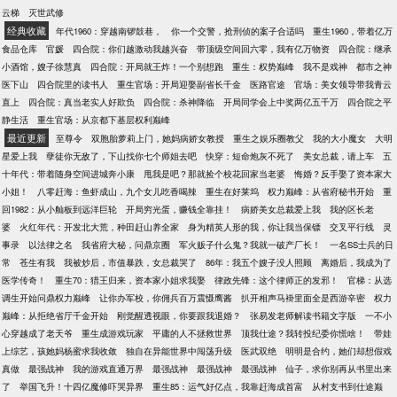
云梯
灭世武修
经典收藏
年代1960：穿越南锣鼓巷，
你一个交警，抢刑侦的案子合适吗
重生1960，带着亿万
食品仓库
官媛
四合院：你们越激动我越兴奋
带顶级空间回六零，我有亿万物资
四合院：继承
小酒馆，嫂子徐慧真
四合院：开局就王炸！一个别想跑
重生：权势巅峰
我不是戏神
都市之神
医下山
四合院里的读书人
重生官场：开局迎娶副省长千金
医路官途
官场：美女领导带我青云
直上
四合院：真当老实人好欺负
四合院：杀神降临
开局同学会上中奖两亿五千万
四合院之平
静生活
重生官场：从京都下基层权利巅峰
最近更新
至尊令
双胞胎萝莉上门，她妈病娇女教授
重生之娱乐圈教父
我的大小魔女
大明
星爱上我
孽徒你无敌了，下山找你七个师姐去吧
快穿：短命炮灰不死了
美女总裁，请上车
五
十年代：带着随身空间进城奔小康
甩我是吧？那就捡个校花回家当老婆
悔婚？反手娶了资本家大
小姐！
八零赶海：鱼虾成山，九个女儿吃香喝辣
重生在好莱坞
权力巅峰：从省府秘书开始
重
回1982：从小舢板到远洋巨轮
开局穷光蛋，赚钱全靠挂！
病娇美女总裁爱上我
我的区长老
婆
火红年代：开发北大荒，种田赶山养全家
身为精英人形的我，你让我当保镖
交叉平行线
灵
事录
以法律之名
我省府大秘，问鼎京圈
军火贩子什么鬼？我就一破产厂长！
一名SS士兵的日
常
苍生有我
我被炒后，市值暴跌，女总裁哭了
86年：我五个嫂子没人照顾
离婚后，我成为了
医学传奇！
重生70：猎王归来，资本家小姐求我娶
律政先锋：这个律师正的发邪！
官梯：从选
调生开始问鼎权力巅峰
让你办军校，你佣兵百万震慑鹰酱
扒开相声马褂里面全是西游辛密
权力
巅峰：从拒绝省厅千金开始
刚觉醒透视眼，你要跟我退婚？
张易发老师解读书籍文字版
一不小
心穿越成了老天爷
重生成游戏玩家
平庸的人不拯救世界
顶我仕途？我转投纪委你慌啥！
带娃
上综艺，孩她妈杨蜜求我收敛
独自在异能世界中闯荡升级
医武双绝
明明是合约，她们却想假戏
真做
最强战神
我的游戏直通万界
最强战神
最强战神
最强战神
仙子，求你别再从书里出来
了
举国飞升！十四亿魔修吓哭异界
重生85：运气好亿点，我靠赶海成首富
从村支书到仕途巅