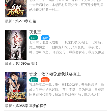
生命最后时光，本想回村祭拜父亲，可万万没想到居
然柳暗花明又一村……
最新：
第270章 出路
夜北王
都市
连载
七年前，他遭人陷害，一夜之间被灭满门。 七年后，
封王加冕之日，他执意归来，只为复仇。 我夜北，
神、亦可诛之。 杀我父母，辱我妻女者，我定灭你全
族！
最新：
第1390章 归！
官途：救了领导后我扶摇直上
都市
完结
官场失意二十载，重生回到2002年，开局救领导，巅
峰人生开始扬帆起航。 前世不堪，皆为序章，看杨建
国紧跟时代脚步，解决自身财务困局，搞活地方经
济、发展小城工业、解决农民工就业... 家事国事天下
事，事事顺心，
最新：
第955章 喜庆的样子