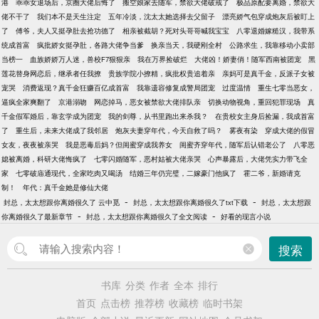
港
乖乖女退场后，京圈大佬后悔了
搬空娘家去随军，禁欲大佬破戒了
极品原配要离婚，禁欲大
佬不干了
我们本不是天生注定
五年冷淡，沈太太她选择去父留子
漂亮娇气包穿成炮灰后被盯上
了
傅爷，夫人又挺孕肚去抢功德了
相亲被截胡？死对头哥哥喊我宝宝
八零退婚嫁糙汉，我带系
统成首富
疯批娇女挺孕肚，各路大佬争当爹
换亲当天，我硬刚全村
公路求生，我靠移动小卖部
当榜一
血族娇娇万人迷，兽校F7狠狠亲
我在万界捡破烂
大佬凶！娇妻俏！随军西南被团宠
黑
莲花替身网恋后，继承者任我撩
贵族学院小撩精，疯批权贵追着亲
亲妈可是真千金，反派子女被
宠哭
消费返现？真千金狂赚百亿成首富
我靠遗容修复成警局团宠
过度温情
重生七零当恶女，
逼疯全家爽翻了
京港溺吻
网恋掉马，恶女被禁欲大佬排队亲
切换动物视角，重回犯罪现场
真
千金假军婚后，靠玄学成为团宠
我的剑尊，从书里跑出来杀我？
在贵校女主身后捡漏，我成首富
了
重生后，未来大佬成了我邻居
炮灰夫妻穿年代，今天自救了吗？
雾夜有染
穿成大佬的假冒
女友，夜夜被亲哭
我是恶毒后妈？但闺蜜穿成我养女
闺蜜齐穿年代，随军后认错老公了
八零恶
媳被离婚，科研大佬悔疯了
七零闪婚随军，恶村姑被大佬亲哭
心声暴露后，大佬凭实力带飞全
家
七零破庙通现代，全家吃肉又喝汤
结婚三年仍完璧，二嫁豪门他疯了
霍二爷，新婚请克
制！
年代：真千金她是修仙大佬
-
-
封总，太太想跟你离婚很久了 云中觅
封总，太太想跟你离婚很久了txt下载
封总，太太想跟
-
-
你离婚很久了最新章节
封总，太太想跟你离婚很久了全文阅读
好看的现言小说
搜索
书库
分类
作者
全本
排行
首页
点击榜
推荐榜
收藏榜
临时书架