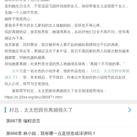
直到她生日当天，千里迢迢飞国外找他和女儿，他却带着女儿去陪那个女人，
丢她一个人独守空房。
她终于彻底死心。
看着亲手带大的女儿要别的女人做她妈妈，容辞也不再心疼。
拟好离婚协议，放弃抚养权，她潇洒离去，从此对他们父女不闻不问，坐等离
婚证办下来。
放弃家庭，回归事业，昔日被所有人看不起的她轻易挣得过千亿的身家。
然而她左等右等，离婚证没办下来不说，昔日不愿回家的男人回家次数却越来
越频繁，对她也越粘越紧。
得知她要离婚，向来矜贵冷漠的男人将她堵在墙角：“离婚？不可能的事。”
云中觅
是一名出色的小说作者，他的作品包括：《
封总，太太想跟你离婚
很久了
》、等，本本精品，字字珠玑，作者云中觅创作的小说情节跌宕起伏、
扣人心弦，情节与文笔俱佳。
最新章节封总，太太想跟你离婚很久了全文阅读推荐地址：
https://m.20xs.org/shu/380971.html
封总，太太想跟你离婚很久了
第667章 编程语言
第666章 林小姐，我有哪一点是捏造或诽谤吗？