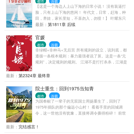
都市
连载
【这是一个海边人上山下海的日常小说！ 没有装逼打
脸，只有上山下海的悠闲！ 年代文，日常，赶海，种
田，养娃，家长里短，不喜勿入，勿喷！】 叶耀东只
是睡不着觉，想着去甲板上吹吹风，尿个尿，没想到
最新：
第1811章 后续
掉海里回到了1982年。 还是那个熟悉的小渔村，只是
他已经不是年轻时候的他了。 混账了半辈子，这回他
官媛
想好好来过的，只是怎么一个个都不相信呢…… 上辈
都市
连载
子没出息，这辈子他也没什么大理想大志向，只想挽
非绿帽+非种马+无后宫 所有规则的设立，说到底，都
回遗憾，跟老婆好好过日子，一家子平安喜乐就好。
遵循一条根本规则：暴力最强者说了算。这是一条“元
【说明一下，改笔名了，原来是叫“一杯冰柠檬水”，现
规则”，决定规则的规则。 江湖不是打打杀杀，江湖是
在改为“米饭的米”】
人情世故，官场更是如此。 陈勃因为一个不能不还的
人情，误入了一个无解的棋局。 他以为自己要在监狱
最新：
第2324章 最终章
里呆一辈子，没想到在破局的过程中，自己从棋子变
成了对弈人。
院士重生：回到1975当知青
都市
连载
为国奉献了一辈子的无双国士周扬重生了，回到了
1975年插队的那个偏远小山村！ 看着手里的回城调
令，这一世他没有犹豫，直接将调令撕得粉碎！ 前世
的他猪油蒙心，为了回城抛弃妻女，眼睁睁的看着李
幼薇母女蒙难惨死。 重活一世，周扬只想老婆孩子热
最新：
完结感言！
炕头，宠妻宠女无度！ 偶尔，顺便调教一下这个野蛮