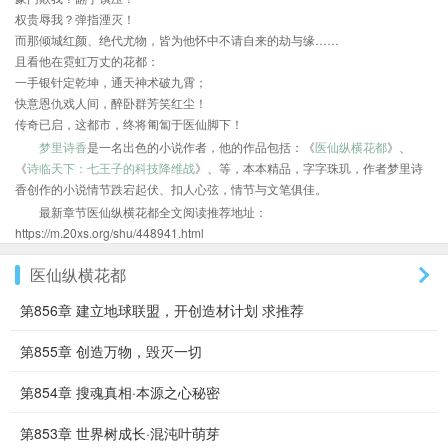
权贵辱我？弹指湮灭！
而那倾城红颜、绝代尤物，皆为他怀中不请自来的劫与缘……
且看他在霓虹万丈的花都：
一手银针定乾坤，通天神术破九霄；
快意恩仇戏人间，醉卧群芳笑红尘！
传奇已启，这都市，终将匍匐于医仙脚下！
梦里诗香
是一名出色的小说作者，他的作品包括：《
医仙纵横花都
》、
《
诗临天下：七王子的科技降维战
》、等，本本精品，字字珠玑，作者梦里诗
香创作的小说情节跌宕起伏、扣人心弦，情节与文笔俱佳。
最新章节医仙纵横花都全文阅读推荐地址：
https://m.20xs.org/shu/448941.html
医仙纵横花都
第856章 建立地球联盟，开创造材计划 求推荐
第855章 创造万物，毁灭一切
第854章 搜魂真相·本源之心秘密
第853章 世界树成长·混沌叶萌芽