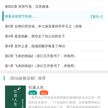
第852章 死罪可免，活罪难逃
查看全部章节列表......
【展开+】
第5章 女神闪亮登场，米七身高显得亭亭玉立（求推
第4章 真是抱歉，我夺走了你心仪的女子
第3章 意外之喜，残魂苏醒并恢复了神识
第2章 飞来的艳福2（亲们又开新书了，求推荐）
第1章 飞来的艳福1（亲们又开新书了，求推荐）
《医仙纵横花都》推荐
仕途人生
都市
完结
丨陈明浩大学毕业后放弃留在省城的机会与女友一同
回到女友家乡，一个边远的小县城，无奈被势利的父
母分配到边远的乡村工作，通过各种手段最终将他们