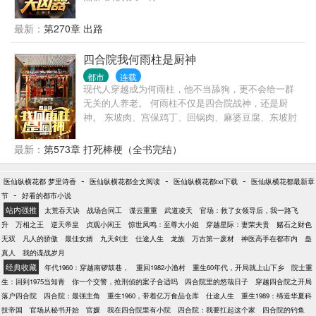
最新：
第270章 出路
四合院我何雨柱是厨神
都市
连载
现代人穿越成为何雨柱，他不当舔狗，更不会给一群
无关的人养老。 何雨柱不仅是四合院战神，还是厨
神。 东坡肉、宫保鸡丁、回锅肉、麻婆豆腐、东坡肘
子、夫妻肺片…… 香真香，馋死你们一院子禽兽。
最新：
第573章 打死棒梗（全书完结）
-
-
-
医仙纵横花都 梦里诗香
医仙纵横花都全文阅读
医仙纵横花都txt下载
医仙纵横花都最新章
-
节
好看的都市小说
站内强推
太荒吞天诀
战场合同工
谍云重重
武道凌天
官场：救了女领导后，我一路飞
升
万相之王
逆天帝皇
贞观小闲王
惊世凤鸣：至尊大小姐
穿越星际：妻荣夫贵
赌石之财色
无双
凡人的骄傲
最佳女婿
九天剑主
仕途人生
龙族
万古第一废材
神医高手在都市内
蛊
真人
我的谍战岁月
经典收藏
年代1960：穿越南锣鼓巷，
重回1982小渔村
重生60年代，开局就上山下乡
院士重
生：回到1975当知青
你一个交警，抢刑侦的案子合适吗
四合院里的悠哉日子
穿越四合院之开局
落户四合院
四合院：最强主角
重生1960，带着亿万食品仓库
仕途人生
重生1989：缔造华夏科
技帝国
官场从秘书开始
官媛
我在四合院里有小院
四合院：我要扛起这个家
四合院的钓鱼