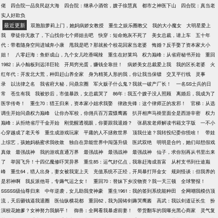
佬
四合院一品良民赵大海
四合院：继承小酒馆，嫂子徐慧真
都市之神医下山
四合院：真当老
实人好欺负
最近更新
双胞胎萝莉上门，她妈病娇女教授
重生之娱乐圈教父
我的大小魔女
大明星爱上
我
孽徒你无敌了，下山找你七个师姐去吧
快穿：短命炮灰不死了
美女总裁，请上车
五十年
代：带着随身空间进城奔小康
甩我是吧？那就捡个校花回家当老婆
悔婚？反手娶了资本家大小
姐！
八零赶海：鱼虾成山，九个女儿吃香喝辣
重生在好莱坞
权力巅峰：从省府秘书开始
重回
1982：从小舢板到远洋巨轮
开局穷光蛋，赚钱全靠挂！
病娇美女总裁爱上我
我的区长老婆
火
红年代：开发北大荒，种田赶山养全家
身为精英人形的我，你让我当保镖
交叉平行线
灵事
录
以法律之名
我省府大秘，问鼎京圈
军火贩子什么鬼？我就一破产厂长！
一名SS士兵的日
常
苍生有我
我被炒后，市值暴跌，女总裁哭了
86年：我五个嫂子没人照顾
离婚后，我成为了
医学传奇！
重生70：猎王归来，资本家小姐求我娶
律政先锋：这个律师正的发邪！
官梯：从选
调生开始问鼎权力巅峰
让你办军校，你佣兵百万震慑鹰酱
扒开相声马褂里面全是西游辛密
权力
巅峰：从拒绝省厅千金开始
刚觉醒透视眼，你要跟我退婚？
张易发老师解读书籍文字版
一不小
心穿越成了老天爷
重生成游戏玩家
平庸的人不拯救世界
顶我仕途？我转投纪委你慌啥！
带娃
上综艺，孩她妈杨蜜求我收敛
独自在异能世界中闯荡升级
医武双绝
明明是合约，她们却想假戏
真做
最强战神
我的游戏直通万界
最强战神
最强战神
最强战神
仙子，求你别再从书里出来
了
举国飞升！十四亿魔修吓哭异界
重生85：运气好亿点，我靠赶海成首富
从村支书到仕途巅
峰
重生64，猎人出身，妻女被我宠上天
充值系统不正经，开局暴打拜金女
规则怪谈：但我养的
是邪神啊
我反派他哥，专薅气运之女！
重回70：替妹下乡没物资？我一天三顿
全球警报！
SSSSS级仙尊归来
中年逆袭，女儿助我变神豪
重生1961：我的签到系统能种田
全网嘲我模仿顶
流，天后砸钱逼我退圈
医仙纵横花都
重回62，我为国铸剑薅哭鹰酱
高武：我以剑道证长生
扮
演校花她爹？女神努力我躺平！
御兽：全网看我暴虐前妻！
带货翻车的我曝光黑心商家
灵气复