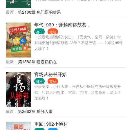
拆散了。但他们不知道的是陈明浩有着强大的背景，
在背景的支持和自己的努力之下，一路披荆斩棘，仕
最新：
第2188章 免门票的效果
途高歌，做到了封疆大吏，实现了他仕途之初许下
的“当官不为民做主，不如回家卖红薯”的初心誓言。
年代1960：穿越南锣鼓巷，
都市
完结
（想看吃糠咽菜的勿进）（无戾气，空间，搞笑）李
来福穿越到南锣鼓巷 88号？不是应该……？难道95号
人满了？
最新：
第1882章 哎哎奶奶在
官场从秘书开始
都市
完结
否极则泰，小往大来，张俊从中医研究所坐冷板凳开
始，巧妙运用权术、官谋、世情，步步高升，踏上仕
途巅峰！
最新：
第2662章 瓜分人事
重回1982小渔村