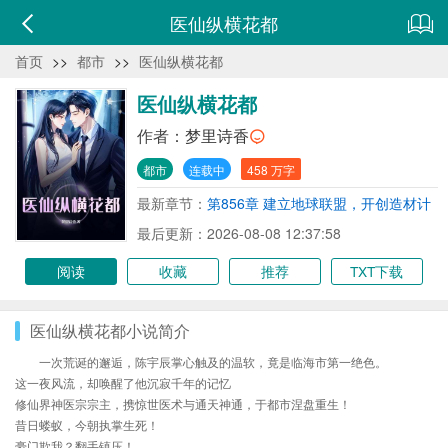
医仙纵横花都
首页
>>
都市
>>
医仙纵横花都
医仙纵横花都
作者：
梦里诗香
都市
连载中
458 万字
最新章节：
第856章 建立地球联盟，开创造材计
划 求推荐
最后更新：2026-08-08 12:37:58
阅读
收藏
推荐
TXT下载
医仙纵横花都小说简介
一次荒诞的邂逅，陈宇辰掌心触及的温软，竟是临海市第一绝色。
这一夜风流，却唤醒了他沉寂千年的记忆
修仙界神医宗宗主，携惊世医术与通天神通，于都市涅盘重生！
昔日蝼蚁，今朝执掌生死！
豪门欺我？翻手镇压！