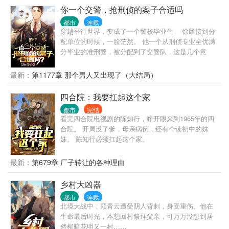
的时代！
你一个交警，抢刑侦的案子合适吗
都市
连载
穿越平行世界，变成了一个警校毕业生。 徐麟接到分
配单位的时候，一脸茫然。 他一个从刑侦专业全优满
分毕业的准刑警，被分配到了交警队，这是几个意
思？ 不让我干刑侦是吧？ 那好办，我交警也是可以抢
刑侦的活儿的。 上班第一天，连抓7个惯偷，1个绑架
最新：
第1177章 那个男人又出现了（大结局）
杀人犯。 第二天，抓捕一个B通。 第三天，挖出了隐
藏10年的惊天大案主犯。 第四天…… 交警大队队
四合院：我要扛起这个家
长：“祖宗，咱是交警，你咋天天往刑侦那边送人？”
都市
完结
局长：“谁？谁让徐麟去交警队的，给老子站出来。彻
看完四合院电视剧的陈知行，睁开眼来到1965年的四
查，一撸到底！” 罪犯之中流传着一个传说，“哪里都
合院。 开局没了爹，母亲病倒，还有个读初中的妹
能去，江云市除外。去了，必被抓！”
妹。 陈知行必须扛起这个家。
最新：
第679章 厂子转让的各种理由
乡村大凶器
都市
连载
北境大战中，顾青云遭受阴人背刺，身受重伤。他在
生命最后时光，本想回村祭拜父亲，可万万没想到居
然柳暗花明又一村……