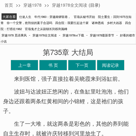
首页
>>
穿越1978
>>
穿越1978全文阅读
(目录)
觅语乘风
大家在看
仕途人生
年代1960：穿越南锣鼓巷，
官场从秘书开始
院士重生：回到1975当知
青
你一个交警，抢刑侦的案子合适吗
四合院：我要扛起这个家
诸神愚戏
乡村大凶器
四合
院：打猎在1962
官场鬼才之从副镇长到权利巅峰
-
-
-
-
穿越1978 觅语乘风
穿越1978全文阅读
穿越1978txt下载
穿越1978最新章节
好看的都市
小说
第735章 大结局
上一章
书 页
下一页
阅读记录
来到医馆，强子直接拉着吴晓霞来到浴缸前。
波妞与达波妞正悠闲的，在鱼缸里吐泡泡，他们
身边还跟着两条红黄相间的小锦鲤，这是祂们的孩
子。
生了一大堆，就这两条是彩色的，其他的养到能
自主生存时，就被许庆转移到河里放生了。