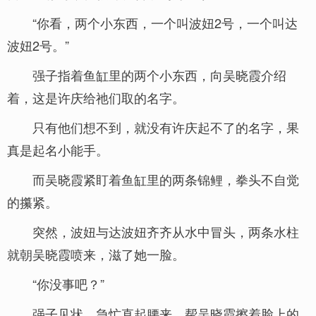
“你看，两个小东西，一个叫波妞2号，一个叫达
波妞2号。”
强子指着鱼缸里的两个小东西，向吴晓霞介绍
着，这是许庆给祂们取的名字。
只有他们想不到，就没有许庆起不了的名字，果
真是起名小能手。
而吴晓霞紧盯着鱼缸里的两条锦鲤，拳头不自觉
的攥紧。
突然，波妞与达波妞齐齐从水中冒头，两条水柱
就朝吴晓霞喷来，滋了她一脸。
“你没事吧？”
强子见状，急忙直起腰来，帮吴晓霞擦着脸上的