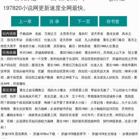
197820小说网更新速度全网最快。
上一章
目 录
下一页
存书签
站内强推
不败战神
龙族
万相之王
太荒吞天诀
鬼吹灯
逆天帝皇
最佳女婿
风水之
王
混沌天帝诀
贞观小闲王
仕途人生
逆天邪神
仙逆
凡人的骄傲
重生之将门毒后
遮天之
绝世大黑手
我省府大秘，问鼎京圈
灵田修仙
赌石：财色双收
重回1988人生重启
经典收藏
年代1960：穿越南锣鼓巷，
重回1982小渔村
重生60年代，开局就上山下乡
院士重
生：回到1975当知青
你一个交警，抢刑侦的案子合适吗
四合院里的悠哉日子
穿越四合院之开局
落户四合院
四合院：最强主角
重生1960，带着亿万食品仓库
仕途人生
重生1989：缔造华夏科
技帝国
官场从秘书开始
官媛
我在四合院里有小院
四合院一品良民赵大海
四合院：继承小酒
馆，嫂子徐慧真
四合院之破落户翻身
都市之神医下山
四合院：真当老实人好欺负
四合院：重
生54年，邻居傻柱
最近更新
重生之娱乐圈教父
我的大小魔女
大明星爱上我
孽徒你无敌了，下山找你七个师姐
去吧
快穿：短命炮灰不死了
美女总裁，请上车
五十年代：带着随身空间进城奔小康
甩我是
吧？那就捡个校花回家当老婆
悔婚？反手娶了资本家大小姐！
八零赶海：鱼虾成山，九个女儿吃
香喝辣
重生在好莱坞
权力巅峰：从省府秘书开始
重回1982：从小舢板到远洋巨轮
开局穷光
蛋，赚钱全靠挂！
病娇美女总裁爱上我
我的区长老婆
火红年代：开发北大荒，种田赶山养全
家
官梯：从选调生开始问鼎权力巅峰
重生1961：我的签到系统能种田
契约神级兽娘，全是小萝
莉！
-
-
-
-
穿越1978 觅语乘风
穿越1978txt下载
穿越1978最新章节
穿越1978全文阅读
好看的都市