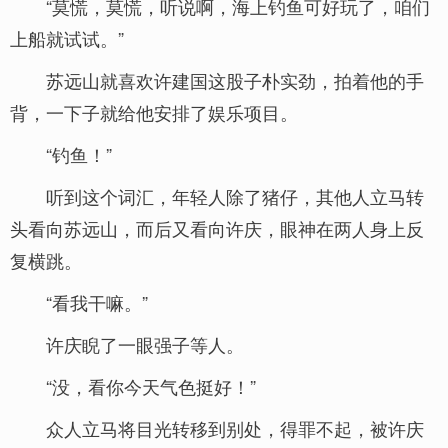
“莫慌，莫慌，听说啊，海上钓鱼可好玩了，咱们
上船就试试。”
苏远山就喜欢许建国这股子朴实劲，拍着他的手
背，一下子就给他安排了娱乐项目。
“钓鱼！”
听到这个词汇，年轻人除了猪仔，其他人立马转
头看向苏远山，而后又看向许庆，眼神在两人身上反
复横跳。
“看我干嘛。”
许庆睨了一眼强子等人。
“没，看你今天气色挺好！”
众人立马将目光转移到别处，得罪不起，被许庆