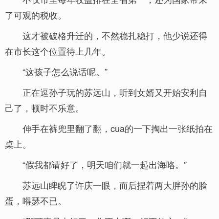
了可观的税收。
这才被破格升迁的，不然稳扎稳打，他少说还得
在市长这个位置待上几年。
“这孩子怎么说话呢。”
正在逗孙子玩的苏远山，听到女婿又开始安利自
己了，顿时不乐意。
伸手在裤兜里翻了翻，cua的一下掏出一张纸拍在
桌上。
“假我都请好了，明天咱们就一起出海咯。”
苏远山睥睨了许庆一眼，而后捏着两大胖孙的脸
蛋，嘚瑟不已。