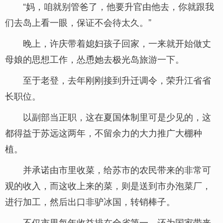
“妈，咱就别管爸了，他要升官由他去，你就跟我
们去岛上看一眼，保证不会待太久。”
晚上，许庆带着媳妇孩子回家，一来就开始做丈
母娘的思想工作，怂恿她去极光岛旅游一下。
至于老登，去年刚刚接到升迁调令，荣升江省省
长职位。
以副部当正职，这在夏国体制里可是少见的，这
都得益于苏远这两年，不留余力的大力推广大棚种
植。
并承诺由市里收菜，给苏市的农民带来的非常可
观的收入，而这收上来的菜，则是送到市办泡菜厂，
进行加工，然后出口非驴冰国，转销棒子。
不仅市里每年收益排在全省第一，还为国家带来