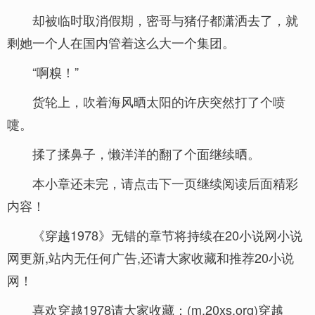
却被临时取消假期，密哥与猪仔都潇洒去了，就
剩她一个人在国内管着这么大一个集团。
“啊糗！”
货轮上，吹着海风晒太阳的许庆突然打了个喷
嚏。
揉了揉鼻子，懒洋洋的翻了个面继续晒。
本小章还未完，请点击下一页继续阅读后面精彩
内容！
《穿越1978》无错的章节将持续在20小说网小说
网更新,站内无任何广告,还请大家收藏和推荐20小说
网！
喜欢穿越1978请大家收藏：(m.20xs.org)穿越