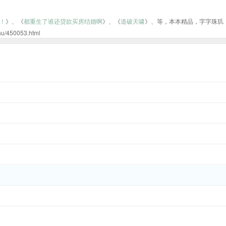
！
》、《
都重生了谁还贷款买房结婚啊
》、《
道破天啸
》、等，本本精品，字字珠玑
50053.html