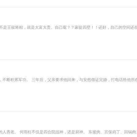
越不是王侯将相，就是大富大贵。自己呢？？家徒四壁！！还好，自己的空间还
，不断积累军功。 三年后，父亲要求他回来，与安然领证完婚，打电话给他所
的人养老。 何雨柱不仅是四合院战神，还是厨神。 东坡肉、宫保鸡丁、回锅肉