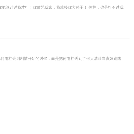
你能算计过我才行！你敢咒我家，我就揍你大孙子！ 傻柱，你是打不过我
把何雨柱丢到剧情开始的时候，而是把何雨柱丢到了何大清跟白寡妇跑路