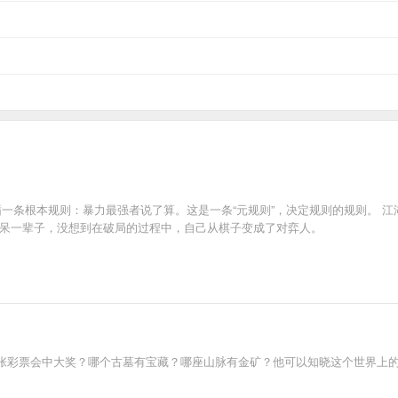
循一条根本规则：暴力最强者说了算。这是一条“元规则”，决定规则的规则。 
里呆一辈子，没想到在破局的过程中，自己从棋子变成了对弈人。
张彩票会中大奖？哪个古墓有宝藏？哪座山脉有金矿？他可以知晓这个世界上