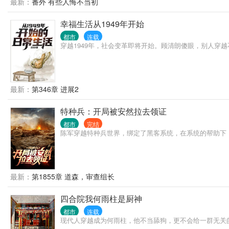
最新：
番外 有些人悔不当初
幸福生活从1949年开始
都市
连载
穿越1949年，社会变革即将开始。顾清朗傻眼，别人穿
最新：
第346章 进展2
特种兵：开局被安然拉去领证
都市
完结
陈军穿越特种兵世界，绑定了黑客系统，在系统的帮助下
最新：
第1855章 道森，审查组长
四合院我何雨柱是厨神
都市
连载
现代人穿越成为何雨柱，他不当舔狗，更不会给一群无关