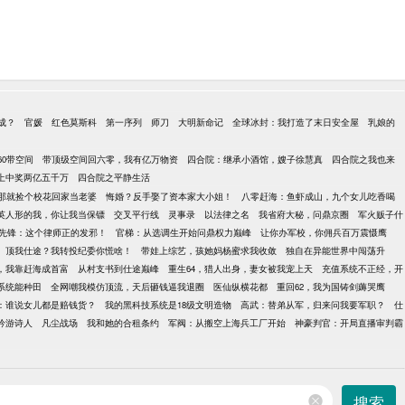
成？
官媛
红色莫斯科
第一序列
师刀
大明新命记
全球冰封：我打造了末日安全屋
乳娘的
60带空间
带顶级空间回六零，我有亿万物资
四合院：继承小酒馆，嫂子徐慧真
四合院之我也来
上中奖两亿五千万
四合院之平静生活
那就捡个校花回家当老婆
悔婚？反手娶了资本家大小姐！
八零赶海：鱼虾成山，九个女儿吃香喝
英人形的我，你让我当保镖
交叉平行线
灵事录
以法律之名
我省府大秘，问鼎京圈
军火贩子什
先锋：这个律师正的发邪！
官梯：从选调生开始问鼎权力巅峰
让你办军校，你佣兵百万震慑鹰
顶我仕途？我转投纪委你慌啥！
带娃上综艺，孩她妈杨蜜求我收敛
独自在异能世界中闯荡升
点，我靠赶海成首富
从村支书到仕途巅峰
重生64，猎人出身，妻女被我宠上天
充值系统不正经，开
到系统能种田
全网嘲我模仿顶流，天后砸钱逼我退圈
医仙纵横花都
重回62，我为国铸剑薅哭鹰
：谁说女儿都是赔钱货？
我的黑科技系统是18级文明造物
高武：替弟从军，归来问我要军职？
仕
吟游诗人
凡尘战场
我和她的合租条约
军阀：从搬空上海兵工厂开始
神豪判官：开局直播审判霸
搜索