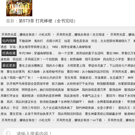
最新：
第573章 打死棒梗（全书完结）
-
-
开局穷光蛋，赚钱全靠挂！ 小松太郎
开局穷光蛋，赚钱全靠挂！全文阅读
开局穷光蛋，赚钱全
站内强推
不败战神
鬼吹灯
贞观小闲王
仙逆
我也是皇叔
封总，太太想跟你离婚很久了
诱惑
官场：美女领导带我青云直上
1952，我带全家搬入南锣鼓巷
经典收藏
年代1960：穿越南锣鼓巷，
你一个交警，抢刑侦的案子合适吗
重生1960，带着亿
凑热闹
四合院：开局就王炸！一个别想跑
重生：权势巅峰
我不是戏神
四合院之小学堂
重生
最近更新
重生之娱乐圈教父
我的大小魔女
大明星爱上我
孽徒你无敌了，下山找你七个师姐
辣
重生在好莱坞
权力巅峰：从省府秘书开始
重回1982：从小舢板到远洋巨轮
开局穷光蛋，赚
么鬼？我就一破产厂长！
一名SS士兵的日常
苍生有我
我被炒后，市值暴跌，女总裁哭了
86
酱
扒开相声马褂里面全是西游辛密
权力巅峰：从拒绝省厅千金开始
刚觉醒透视眼，你要跟我退
级
医武双绝
明明是合约，她们却想假戏真做
最强战神
我的游戏直通万界
最强战神
最强战
局暴打拜金女
规则怪谈：但我养的是邪神啊
我反派他哥，专薅气运之女！
重回70：替妹下乡没
酱
高武：我以剑道证长生
扮演校花她爹？女神努力我躺平！
御兽：全网看我暴虐前妻！
带货
途风云：升迁
消失三年回归，九个女总裁为我杀疯了
契约神级兽娘，全是小萝莉！
退役兵王：
座仙
重生官场：从老干局开始执掌天下
我从明朝活到现在
重生神豪系统让我躺赢全球
被虐8
-
-
开局穷光蛋，赚钱全靠挂！ 小松太郎
开局穷光蛋，赚钱全靠挂！txt下载
开局穷光蛋，赚钱全