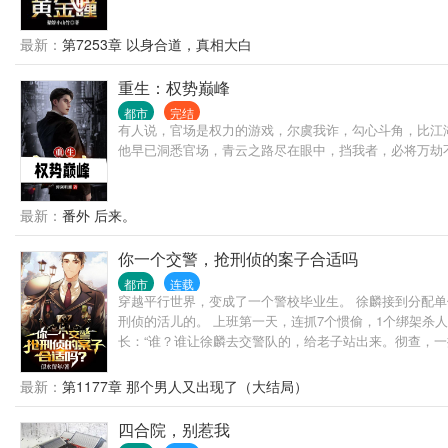
最新：
第7253章 以身合道，真相大白
重生：权势巅峰
都市
完结
有人说，官场是权力的游戏，尔虞我诈，勾心斗角，比江
他早已洞悉官场，青云之路尽在眼中，挡我者，必将万劫
最新：
番外 后来。
你一个交警，抢刑侦的案子合适吗
都市
连载
穿越平行世界，变成了一个警校毕业生。 徐麟接到分配单
刑侦的活儿的。 上班第一天，连抓7个惯偷，1个绑架杀人
长：“谁？谁让徐麟去交警队的，给老子站出来。彻查，一
最新：
第1177章 那个男人又出现了（大结局）
四合院，别惹我