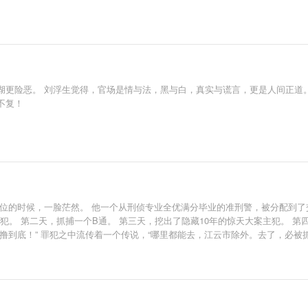
湖更险恶。 刘浮生觉得，官场是情与法，黑与白，真实与谎言，更是人间正道。
不复！
位的时候，一脸茫然。 他一个从刑侦专业全优满分毕业的准刑警，被分配到了
犯。 第二天，抓捕一个B通。 第三天，挖出了隐藏10年的惊天大案主犯。 第
撸到底！” 罪犯之中流传着一个传说，“哪里都能去，江云市除外。去了，必被抓