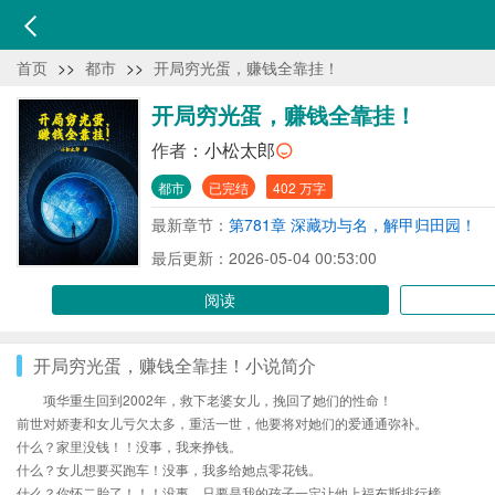
首页
>>
都市
>>
开局穷光蛋，赚钱全靠挂！
开局穷光蛋，赚钱全靠挂！
作者：
小松太郎
都市
已完结
402 万字
最新章节：
第781章 深藏功与名，解甲归田园！
最后更新：2026-05-04 00:53:00
阅读
开局穷光蛋，赚钱全靠挂！小说简介
项华重生回到2002年，救下老婆女儿，挽回了她们的性命！
前世对娇妻和女儿亏欠太多，重活一世，他要将对她们的爱通通弥补。
什么？家里没钱！！没事，我来挣钱。
什么？女儿想要买跑车！没事，我多给她点零花钱。
什么？你怀二胎了！！！没事，只要是我的孩子一定让他上福布斯排行榜。