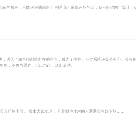
合院的禽兽，只能狠狠地回击！ 别惹我！道貌岸然的话，我不听你的！算计，
中，进入了四合院剧情所在的空间，成为了傻柱。不过系统还算是有心，没有
被忽悠，不再当舔狗。活出自己，活出潇洒。
氏五斤棒子面。 后来大家发现， 凡是跟他作对的人通通没有好下场……