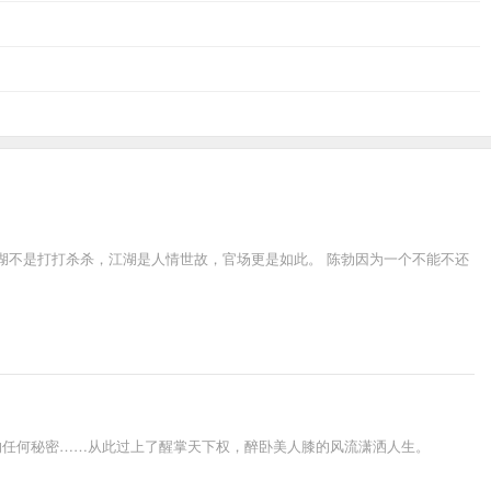
江湖不是打打杀杀，江湖是人情世故，官场更是如此。 陈勃因为一个不能不还
的任何秘密……从此过上了醒掌天下权，醉卧美人膝的风流潇洒人生。