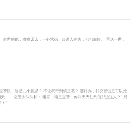
 前世的他，唯唯诺诺，一心求稳，却遭人陷害，郁郁而终。 重活一世，
交警队，这是几个意思？ 不让我干刑侦是吧？ 那好办，我交警也是可以抢
四天…… 交警大队队长：“祖宗，咱是交警，你咋天天往刑侦那边送人？” 局
！”