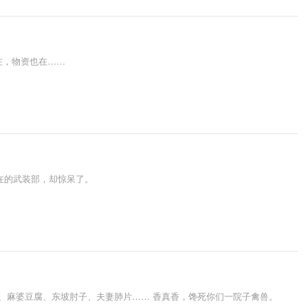
在，物资也在……
在的武装部，却惊呆了。
、麻婆豆腐、东坡肘子、夫妻肺片…… 香真香，馋死你们一院子禽兽。