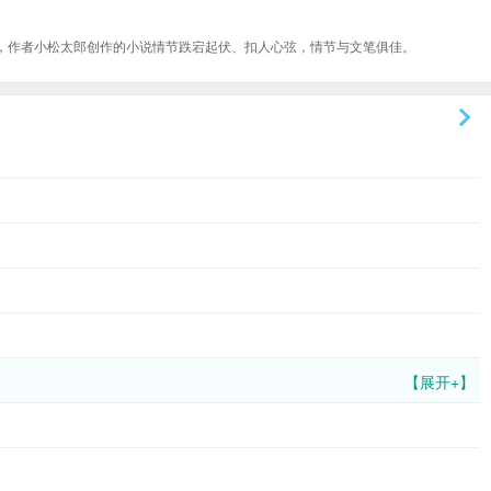
，作者小松太郎创作的小说情节跌宕起伏、扣人心弦，情节与文笔俱佳。
【展开+】