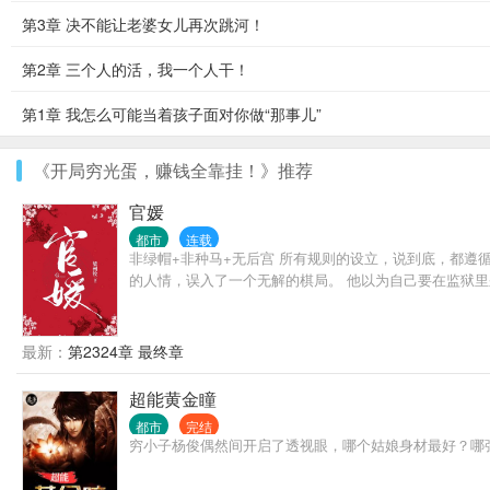
第3章 决不能让老婆女儿再次跳河！
第2章 三个人的活，我一个人干！
第1章 我怎么可能当着孩子面对你做“那事儿”
《开局穷光蛋，赚钱全靠挂！》推荐
官媛
都市
连载
非绿帽+非种马+无后宫 所有规则的设立，说到底，都遵
的人情，误入了一个无解的棋局。 他以为自己要在监狱
最新：
第2324章 最终章
超能黄金瞳
都市
完结
穷小子杨俊偶然间开启了透视眼，哪个姑娘身材最好？哪