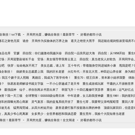
-
-
靠挂！txt下载
开局穷光蛋，赚钱全靠挂！最新章节
好看的都市小说
赌石之财色无双
诡舍
开局作为实验体的万界之旅
遮天之绝世大黑手
我还能在规则怪谈里塌房不
万食品仓库
官媛
四合院：你们越激动我越兴奋
四合院一品良民赵大海
四合院：从1958开始
重生
官场：开局迎娶副省长千金
官场：美女领导带我青云直上
四合院：真当老实人好欺负
开局同学会
去吧
快穿：短命炮灰不死了
美女总裁，请上车
五十年代：带着随身空间进城奔小康
甩我是吧？
钱全靠挂！
病娇美女总裁爱上我
我的区长老婆
火红年代：开发北大荒，种田赶山养全家
身为精
年：我五个嫂子没人照顾
离婚后，我成为了医学传奇！
重生70：猎王归来，资本家小姐求我娶
律政
婚？
张易发老师解读书籍文字版
一不小心穿越成了老天爷
重生成游戏玩家
平庸的人不拯救世界
神
最强战神
仙子，求你别再从书里出来了
举国飞升！十四亿魔修吓哭异界
重生85：运气好亿
物资？我一天三顿
全球警报！SSSSS级仙尊归来
中年逆袭，女儿助我变神豪
重生1961：我的签
翻车的我曝光黑心商家
灵气复苏：我的捉鬼系统开挂了
重生七零，我要帮父亲鸣冤昭雪
重回八零
归途无名
猛男闯莞城，从四大村姑开始
废兽逆袭打脸不按套路出牌的神兽
顶级玩家回归，但是是
8次，真真少爷心死离家
女多男少：全世界都想和我谈恋爱
重生荒年，我捡个大院知青当老婆
-
-
靠挂！最新章节
开局穷光蛋，赚钱全靠挂！全文阅读
好看的都市小说