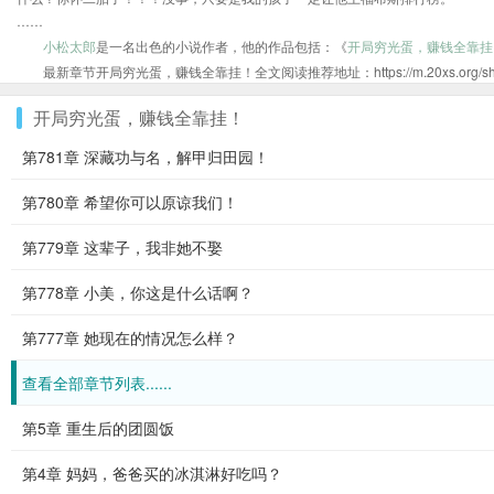
……
小松太郎
是一名出色的小说作者，他的作品包括：《
开局穷光蛋，赚钱全靠挂
最新章节开局穷光蛋，赚钱全靠挂！全文阅读推荐地址：https://m.20xs.org/shu/4
开局穷光蛋，赚钱全靠挂！
第781章 深藏功与名，解甲归田园！
第780章 希望你可以原谅我们！
第779章 这辈子，我非她不娶
第778章 小美，你这是什么话啊？
第777章 她现在的情况怎么样？
查看全部章节列表......
第5章 重生后的团圆饭
第4章 妈妈，爸爸买的冰淇淋好吃吗？