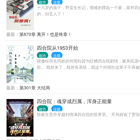
都市
连载
十六岁的孩子，野蛮生长记，艰难的撑起一个家，面对四
的，别丢人了！
最新：
第870章 离开！也是终章！
四合院从1953开始
都市
连载
跟傻柱同名同姓的何雨柱因为吐槽四合院剧情，被系统选
前。 既然来了，既然有系统，我这个何雨柱这辈子不再
最新：
第301章 大结局
四合院：魂穿成烈属，浑身正能量
都市
连载
陆春生意外穿越到情满四合院的世界里。 开局就讹了贾张