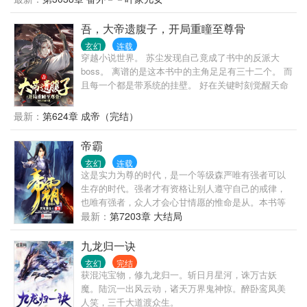
吾，大帝遗腹子，开局重瞳至尊骨
玄幻
连载
穿越小说世界。 苏尘发现自己竟成了书中的反派大
boss。 离谱的是这本书中的主角足足有三十二个。 而
且每一个都是带系统的挂壁。 好在关键时刻觉醒天命
大反派系统。 ..... 若干年后，苏尘一身白衣超脱光阴
长河之外，身后诸天星辰环绕，万千神魔膜拜。 融万
最新：
第624章 成帝（完结）
法，踏天骄，登帝位！ 主角？ 那只是我成长路上的踏
脚石罢了！
帝霸
玄幻
连载
这是实力为尊的时代，是一个等级森严唯有强者可以
生存的时代。强者才有资格让别人遵守自己的戒律，
也唯有强者，众人才会心甘情愿的惟命是从。本书等
级制度：霸者，霸师，大霸师，霸灵，霸王，霸皇，
最新：
第7203章 大结局
霸宗，霸仙，霸尊，霸帝。
九龙归一诀
玄幻
完结
获混沌宝物，修九龙归一。斩日月星河，诛万古妖
魔。陆沉一出风云动，诸天万界鬼神惊。醉卧鸾凤美
人笑，三千大道渡众生。