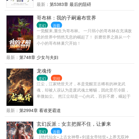
最新：
第5383章 最后的阻碍
哥布林：我的子嗣遍布世界
玄幻
连载
一觉醒来,重生为哥布林。 一只弱小的哥布林在充满敌
意的世界中悄然无息的崛起了！ 折磨世界之路从一个
小小的哥布林巢穴开始！
最新：
第748章 少女与夫妇
龙魂传
玄幻
完结
江尘，江家绝世天才，本是觉醒亘古稀有的神龙武
魂，却被人误认为是废武魂土蜥蜴，因此受尽冷眼，
卑微如尘。 然江尘却是一心向武，百折不磨，崛起于
微末，傲立于大争之世，横压当世，独断万古！ 金鳞
岂是池中物，一遇风云便化龙！
最新：
第2994章 看谁更霸道
玄幻反派：女主把握不住，让爹来
玄幻
连载
［绝代仙女+上古女神尊+剑道女帝转世+上界无双神