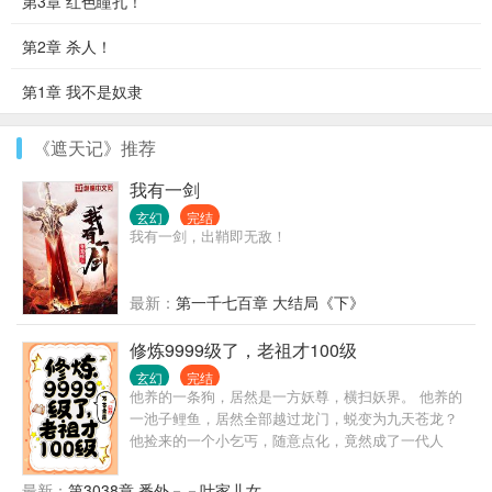
第3章 红色瞳孔！
第2章 杀人！
第1章 我不是奴隶
《遮天记》推荐
我有一剑
玄幻
完结
我有一剑，出鞘即无敌！
最新：
第一千七百章 大结局《下》
修炼9999级了，老祖才100级
玄幻
完结
他养的一条狗，居然是一方妖尊，横扫妖界。 他养的
一池子鲤鱼，居然全部越过龙门，蜕变为九天苍龙？
他捡来的一个小乞丐，随意点化，竟然成了一代人
皇？ 叶青云表示很无语。 困在深山中整整十年，终于
踏足山外，原来他竟是绝世高人？
最新：
第3038章 番外－－叶家儿女