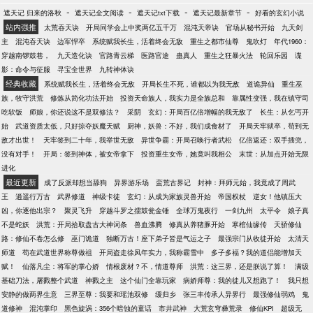
轮回剑经…… 每收徒一位弟子，秦牧便会得到海量的
-
-
-
-
遮天记 归来的洛秋
遮天记全文阅读
遮天记txt下载
遮天记最新章节
好看的玄幻小说
资源神物。 收徒若干位后，提及上苍禁区，举世之人
站内强推
太荒吞天诀
开局同学会上中奖两亿五千万
混沌天帝诀
官场从秘书开始
九天剑
无不谈之色变！ ”上苍禁区，乃诸天无上之地！“ “听说
主
混沌吞天诀
边军悍卒
系统赋我长生，活着终会无敌
重生之都市仙尊
鬼吹灯
年代1960：
了吗？上苍禁区看门的都是大帝！” “这算什么，上苍
穿越南锣鼓巷，
九天造化诀
官路青云梯
医路官途
蛊真人
重生之狂暴火法
轮回乐园
谍
之主的九大弟子，各个都有能横推天下的恐怖实力！
影：命令与征服
寻宝全世界
九转神体诀
那位上苍之主秦牧更是恐怖如斯，听说只是为弟子出
经典收藏
系统赋我长生，活着终会无敌
开局长生不死，谁都以为我无敌
道诡异仙
重生巫
气，一掌便将同为生命禁区的轮回海抹平了。” 某圣地
族，牧守洪荒
修炼从简化功法开始
投资天命族人，我实力是全族总和
靠属性变强，我在镇守司
老祖：我这一生最大的愿望，就是能拜入上苍禁区，
吃软饭
师娘，你还说这不是双修法？
采阴
玄幻：开局百亿倍增幅的我无敌了
长生：从乞丐开
哪怕只是做个扫地的仆役小厮都行！ 某上界神女：佛
始
武道资质太低，只好掠夺妖魔天赋
厨神，妖兽：不好，我们成食材了
开局天牢狱卒，苟到无
前叩首三千年，只求上苍之主能看我一眼！
敌才出世！
天牢签到二十年，我举世无敌
异世争霸：开局召唤行者武松
亿倍返还：双手插兜，
没有对手！
开局：签到神体，被女帝拿下
投资重生女帝，她竟叫我相公
末世：从加点开始无限
进化
最近更新
成了反派却想当舔狗
异界游乐场
蛮荒古界记
封神：拜师元始，我竟成了周武
王
逍遥行万古
武界修道
神级卡徒
玄幻：从成为家族灵兽开始
帝国权杖
逆女！他镇压大
凶，你逐他出宗？
聚灵飞升
穿越斗罗之擂鼓瓮金锤
全球万鬼夜行
一剑九州
太平令
娘子真
不是蛇妖
洪荒：开局拾取盘古大神词条
兽血沸腾
修真从养猪豚开始
寒棺仙缘传
天骄修仙
路：修仙不卷怎么修
巫门诡道
独断万古！座下弟子皆是气运之子
最强宗门从收徒开始
太清天
师道
苟在武道世界称尊做祖
开局盗走徐凤年实力，我称霸雪中
多子多福？我的道侣能增加天
赋！
仙落凡尘：将军的掌心娇
情根废材？不，情道尊师
洪荒：这三界，还是朕说了算！
满级
基础刀法，屠戮整个武道
神戮之主
这个仙门全靠玩家
病娇师尊：我的徒儿又想跑了！
我只想
安静的做两界生意
三界至尊：我要和瑶池双修
缓归乡
张三丰传承人异界行
最强修仙弱鸡
鬼
道修神
混沌掌印
黑色旋涡：356个暗蚀的童话
市井武神
大荒玄穹彝荒录
修仙KPI
超级无