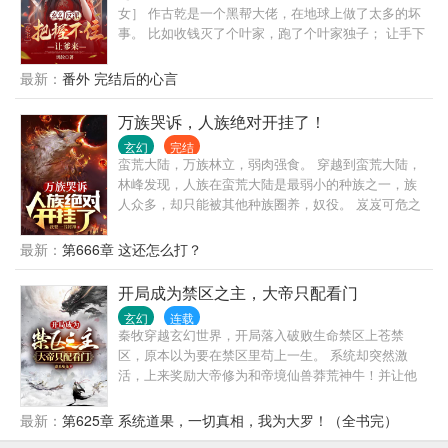
女］ 作古乾是一个黑帮大佬，在地球上做了太多的坏
事。 比如收钱灭了个叶家，跑了个叶家独子； 让手下
上了个傲娇大小姐，她说她男朋友姓顾； 还包养了一
个姓苏小子的未婚妻，他是个神医之类的…… 然后被
最新：
番外 完结后的心言
卡车大帝送到玄幻世界，成为长生家族的族长。 坏消
息是全族反派，会被崛起后主角的主角灭族。 …… 多
万族哭诉，人族绝对开挂了！
年以后，古乾下令，对诸天展开大屠杀。 所有叶、
玄幻
完结
萧、顾、林、苏等家族，连条狗都杀的干干净净。 并
蛮荒大陆，万族林立，弱肉强食。 穿越到蛮荒大陆，
结交一言不合，退至众人身后的天尊、映照诸天，独
林峰发现，人族在蛮荒大陆是最弱小的种族之一，族
断万古的天帝、说着“不过些许风霜”的仙尊等，共谋大
人众多，却只能被其他种族圈养，奴役。 岌岌可危之
业。 有其他穿越者不解地问：“那姓唐的家族或人
时，林峰解锁了“人族崛起”系统，能够从异世界召唤名
呢？” 古乾斜眼瞥他：“怎么？你害怕蓝银缠绕？”
为“玩家”的生物，帮助他开疆拓土。 第四天灾降临，
最新：
第666章 这还怎么打？
从此，无人能够阻挡人族崛起！
开局成为禁区之主，大帝只配看门
玄幻
连载
秦牧穿越玄幻世界，开局落入破败生命禁区上苍禁
区，原本以为要在禁区里苟上一生。 系统却突然激
活，上来奖励大帝修为和帝境仙兽莽荒神牛！并让他
招收弟子，壮大禁区，成为诸天第一势力！ 收徒天命
之子，奖励大帝护卫两尊。 收徒绝世女帝，奖励九转
最新：
第625章 系统道果，一切真相，我为大罗！（全书完）
仙法一部、帝境神材十种。 收徒剑仙转世，奖励仙法