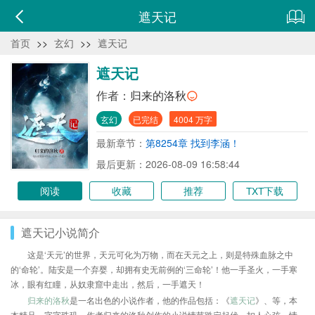
遮天记
首页
>>
玄幻
>>
遮天记
遮天记
作者：
归来的洛秋
玄幻
已完结
4004 万字
最新章节：
第8254章 找到李涵！
最后更新：2026-08-09 16:58:44
阅读
收藏
推荐
TXT下载
遮天记小说简介
这是‘天元’的世界，天元可化为万物，而在天元之上，则是特殊血脉之中
的‘命轮’。陆安是一个弃婴，却拥有史无前例的‘三命轮’！他一手圣火，一手寒
冰，眼有红瞳，从奴隶窟中走出，然后，一手遮天！
归来的洛秋
是一名出色的小说作者，他的作品包括：《
遮天记
》、等，本
本精品，字字珠玑，作者归来的洛秋创作的小说情节跌宕起伏、扣人心弦，情