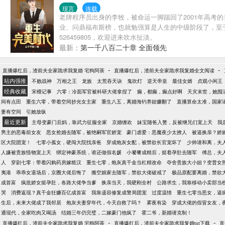
现言
连载
老牌程序员出身的李牧，被命运一脚踹回了2001年高考
业、问鼎福布斯榜，也就勉强算是人生的中级阶段了，至于什么
526459805，欢迎进来吹水扯淡。
最新：
第一千八百二十章 全面领先
-
-
直播爆红后，渣前夫全家跪求我复婚 宅狗阿茶
直播爆红后，渣前夫全家跪求我复婚全文阅读
站内强推
不败战神
万相之王
龙族
太荒吞天诀
鬼吹灯
逆天帝皇
最佳女婿
贞观小闲王
经典收藏
宋檀记事
六零：冷面军官被科研大佬拿捏了
癫，都癫，癫点好啊
天灾末世，她囤
间有点田
重生六零，带着空间抄光女主家
重生八五，离婚海钓养娃赚翻了
直播算命太准，国家
妻有空间
引她放纵
最近更新
主母变豪门后妈，靠武力征服全家
京婚缠欢
妹宝随爸入赘，反被继兄们宠上天
我
男主的恶毒前女友
恶女抢婚去随军，被绝嗣军官娇宠
豪门虐爱：恶魔夜少太撩人
被逼换亲？娇
区大院团宠！
七零小孤女，硬闯大院找亲爸
穿成炮灰女配，被禁欲长官宠坏了
少帅请和离，夫
人嫌被贵族怪物宠上天
绑定神豪系统，谁还做假名媛
小饕餮成精后，挺着孕肚去随军
傅总，夫
人
穿剧七零：带着闪购药房嫁糙汉
重生七零，炮灰真千金当杠精改命
夺舍贵族大小姐？变普女
夷港
乖乖女退场后，京圈大佬后悔了
搬空娘家去随军，禁欲大佬破戒了
极品原配要离婚，禁欲
成首富
疯批娇女挺孕肚，各路大佬争当爹
换亲当天，我硬刚全村
公路求生，我靠移动小卖部当
哭
消费返现？真千金狂赚百亿成首富
我靠遗容修复成警局团宠
过度温情
重生七零当恶女，逼
生后，未来大佬成了我邻居
炮灰夫妻穿年代，今天自救了吗？
雾夜有染
穿成大佬的假冒女友，
通现代，全家吃肉又喝汤
结婚三年仍完璧，二嫁豪门他疯了
霍二爷，新婚请克制！
-
-
直播爆红后，渣前夫全家跪求我复婚 宅狗阿茶
直播爆红后，渣前夫全家跪求我复婚txt下载
直