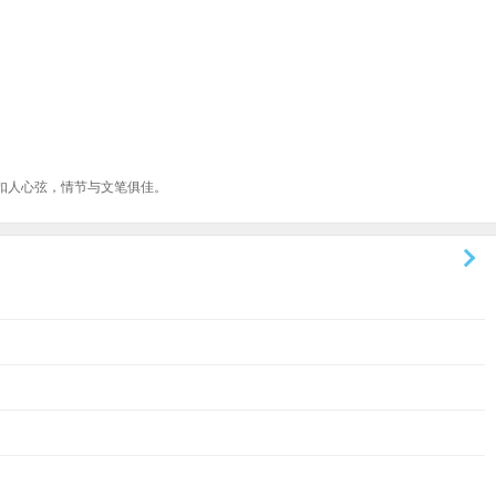
扣人心弦，情节与文笔俱佳。