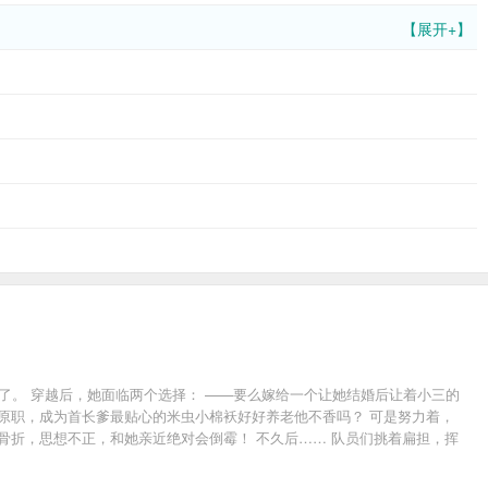
【展开+】
穿了。 穿越后，她面临两个选择： ——要么嫁给一个让她结婚后让着小三的
原职，成为首长爹最贴心的米虫小棉袄好好养老他不香吗？ 可是努力着，
骨折，思想不正，和她亲近绝对会倒霉！ 不久后…… 队员们挑着扁担，挥
碳粉做成干电池，用上免费电灯。 队员们：不行！！！夏黎必须得好好亲
她在和人贩子买孩子（误）。 第二次见媳妇，她在黑市倒买倒卖（误）。 第