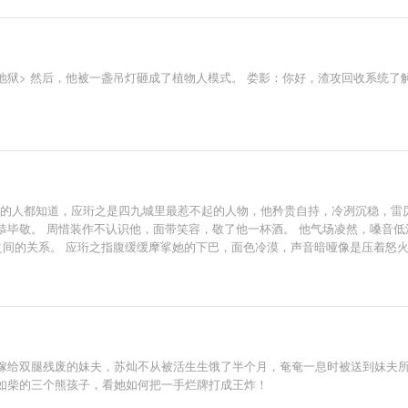
：…… 后来：真香！
地狱> 然后，他被一盏吊灯砸成了植物人模式。 娄影：你好，渣攻回收系统了
子里的人都知道，应珩之是四九城里最惹不起的人物，他矜贵自持，冷冽沉稳，雷厉
毕敬。 周惜装作不认识他，面带笑容，敬了他一杯酒。 他气场凌然，嗓音低沉慵
间的关系。 应珩之指腹缓缓摩挲她的下巴，面色冷漠，声音暗哑像是压着怒火，
 他掀了掀眼皮，声音阴沉漠然，面无表情说，“好，别后悔就好。” — 几个
藏品，豪掷八十个亿。 身旁好友惊讶问他原因。 他双眸浓黑如墨，视线始终落
嫁给双腿残废的妹夫，苏灿不从被活生生饿了半个月，奄奄一息时被送到妹夫
如柴的三个熊孩子，看她如何把一手烂牌打成王炸！