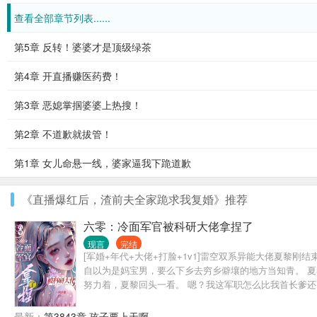
查看全部章节列表......
第5章 反转！婆婆才是顶级绿茶
第4章 开直播赚医药费！
第3章 恶媳掌掴婆婆上热搜！
第2章 不道歉就拔管！
第1章 女儿命悬一线，婆家逼我下跪道歉
《直播爆红后，渣前夫全家跪求我复婚》推荐
六零：冷面军官被科研大佬拿捏了
现言
完结
[军婚+年代+大佬+打脸+1v1]雷空双系异能大佬夏
自以为是妈宝男，要么下乡去穷乡僻壤的地方当知青。 
努力着，夏黎回头一看。 嗯？我这军职怎么比我首长爹还
汗如雨的为甘蔗地浇水。 夏黎靠着玻璃瓶子、注射器弄出
近！ 夏黎：谢邀，已被特招入伍，目前在“国家队”。 
最新：
第3843章 孩子要上天啊