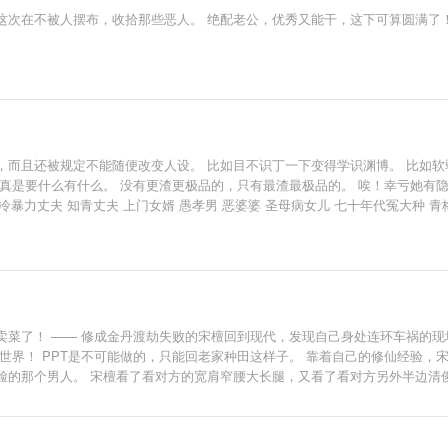
这次在不被人摆布，收拾那些恶人。 绝配老公，优秀又能干，这下可算圆满了
而且还被规定不能随便改变人设。 比如目不识丁一下变得学识渊博。 比如软
真是要什么有什么。 没有更渣更极品的，只有最渣最极品的。 唉！幸亏她有隐
冷暴力丈夫 知青丈夫 上门女婿 愚孝男 恶婆婆 圣母病女儿 七十年代冤大种 
卖菜了！ —— 修成金丹渡劫失败的宋檀回到现代，发现自己身处连环车祸的现
个世界！ PPT是不可能做的，只能回老家种田这样子。 靠着自己的修仙经验
脸的那个男人。 宋檀看了看对方的宽肩窄腰大长腿，又看了看对方另外半边清
男主，戏份不多］