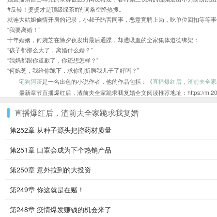
#反转！婆婆才是顶级绿茶#的词条空降热搜。
就连大姑姐偷情开房的记录，小叔子陷害同事，恶意竞聘上岗，吃单位回扣等等事
“我要离婚！”
十年婚姻，何婉芝在除夕夜发出最后通牒，却遭吸血的全家集体道德绑架：
“孩子都那么大了，离婚什么婚？”
“我妈都跟你道歉了，你还想怎样？”
“何婉芝，我给你跪下，求你别折腾我儿子了好吗？”
宅狗阿茶
是一名出色的小说作者，他的作品包括：《
直播爆红后，渣前夫全家
最新章节直播爆红后，渣前夫全家跪求我复婚全文阅读推荐地址：https://m.20xs.org
直播爆红后，渣前夫全家跪求我复婚
第252章 从种子源头把控药材质量
第251章 口罩会成为下个热销产品
第250章 意外拉到的大投资
第249章 你这就是在赌！
第248章 疫情爆发赚钱的机会来了