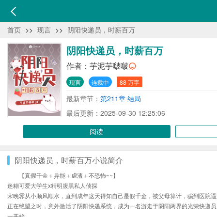
首页
>>
现言
>>
阴阳快递员，时薪百万
阴阳快递员，时薪百万
作者：
芋泥芋啵啵
现言
连载中
88 万字
最新章节：
第211章 结局
最后更新：2025-09-30 12:25:06
阅读
阴阳快递员，时薪百万小说简介
【真假千金＋异能＋虐渣＋不恐怖~~】
迷糊可爱大学生x精明腹黑私人侦探
宋晚霁从小顺风顺水，直到成年这天得知自己是假千金，被父母算计，骗到医院逼
正在绝望之时，意外激活了阴阳快递系统，成为一名游走于阴阳两界的光荣快递员，
一开始。