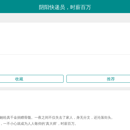
阴阳快递员，时薪百万
收藏
推荐
她给真千金捐赠骨髓。一夜之间不仅失去了家人，身无分文，还沦落街头。
一不小心就成为人人敬仰的‘真大师’，时薪百万。