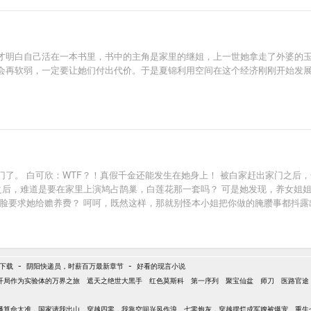
才明白自己活在一本书里，书中的主角是家里的继姐，上一世她拿走了外婆的
会再软弱，一定要让她们付出代价。于是夏锦利用空间在这个经济刚刚开始发
了。 白可欣：WTF？！真假千金还能发生在她身上！ 被白家赶出家门之后
之后，难道是要在家里上演鸠占鹊巢，白莲花那一套吗？ 可是她发现，养女姐
着脸要求她给赡养费？ 呵呵，既然这样，那就别怪本小姐把你做的腌臜事都抖露
医圣手、古筝大师、服装设计鼻祖...... 谁知道便宜未婚夫却搂腰轻言：“那宝
-
-
t下载
阴阳快递员，时薪百万最新章节
好看的现言小说
开局作为实验体的万界之旅
遮天之绝世大黑手
红色莫斯科
第一序列
聚宝仙盆
师刀
医路官途
播算命太准，国家请我出山
穿越四零，我靠空间兴风作浪
七零炮灰，穿越摆烂成军嫂被爆宠
重生