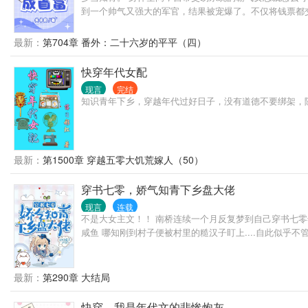
到一个帅气又强大的军官，结果被宠爆了。不仅将钱票都
最新：
第704章 番外：二十六岁的平平（四）
快穿年代女配
现言
完结
知识青年下乡，穿越年代过好日子，没有道德不要绑架，
最新：
第1500章 穿越五零大饥荒嫁人（50）
穿书七零，娇气知青下乡盘大佬
现言
连载
不是大女主文！！ 南桥连续一个月反复梦到自己穿书七零
咸鱼 哪知刚到村子便被村里的糙汉子盯上....自此似乎
最新：
第290章 大结局
快穿，我是年代文的悲惨炮灰