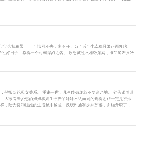
宝宝选择狗带—— 可惜回不去，离不开，为了后半生幸福只能正面杠咯。
子过好日子，挣得一个村霸悍妇之名。 原想就这么相敬如宾，谁知道严肃冷
，登报断绝母女关系。 重来一世，凡事能做绝就不要留余地。 转头跟着眼
。 大家看着贤惠的姐姐和娇生惯养的妹妹不约而同的觉得谢旌一定是被妹
一样，陆光庭和姐姐的生活越来越差，反观谢旌和妹妹苏樱，谢旌升职了，