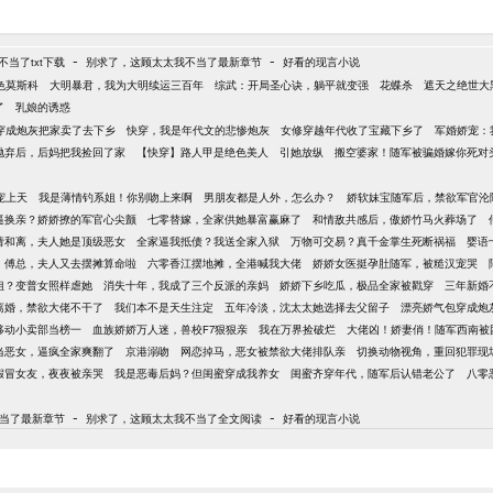
我们俩组成一个新的家。” 她拎着小行李与家人告别，一群男人却齐齐黑了脸
-
-
当了txt下载
别求了，这顾太太我不当了最新章节
好看的现言小说
色莫斯科
大明暴君，我为大明续运三百年
综武：开局圣心诀，躺平就变强
花蝶杀
遮天之绝世大
了
乳娘的诱惑
穿成炮灰把家卖了去下乡
快穿，我是年代文的悲惨炮灰
女修穿越年代收了宝藏下乡了
军婚娇宠：
抛弃后，后妈把我捡回了家
【快穿】路人甲是绝色美人
引她放纵
搬空婆家！随军被骗婚嫁你死对
宠上天
我是薄情钓系姐！你别吻上来啊
男朋友都是人外，怎么办？
娇软妹宝随军后，禁欲军官沦
逼换亲？娇娇撩的军官心尖颤
七零替嫁，全家供她暴富赢麻了
和情敌共感后，傲娇竹马火葬场了
请和离，夫人她是顶级恶女
全家逼我抵债？我送全家入狱
万物可交易？真千金掌生死断祸福
婴语
傅总，夫人又去摆摊算命啦
六零香江摆地摊，全港喊我大佬
娇娇女医挺孕肚随军，被糙汉宠哭
姐？变普女照样虐她
消失十年，我成了三个反派的亲妈
娇娇下乡吃瓜，极品全家被戳穿
三年新婚
离婚，禁欲大佬不干了
我们本不是天生注定
五年冷淡，沈太太她选择去父留子
漂亮娇气包穿成炮
移动小卖部当榜一
血族娇娇万人迷，兽校F7狠狠亲
我在万界捡破烂
大佬凶！娇妻俏！随军西南被
当恶女，逼疯全家爽翻了
京港溺吻
网恋掉马，恶女被禁欲大佬排队亲
切换动物视角，重回犯罪现
假冒女友，夜夜被亲哭
我是恶毒后妈？但闺蜜穿成我养女
闺蜜齐穿年代，随军后认错老公了
八零
-
-
当了最新章节
别求了，这顾太太我不当了全文阅读
好看的现言小说