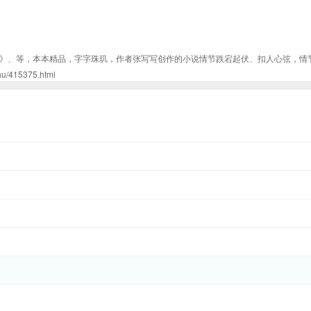
》、等，本本精品，字字珠玑，作者张写写创作的小说情节跌宕起伏、扣人心弦，情
15375.html