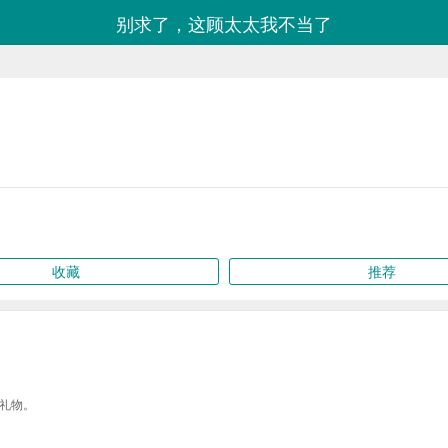
别求了，这顾太太我不当了
收藏
推荐
礼物。