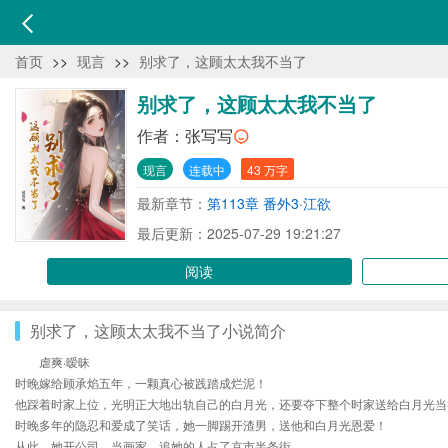
首页
>>
现言
>>
别求了，这顾太太我不当了
别求了，这顾太太我不当了
作者：
张写写
现言
连载中
43 万字
最新章节：
第113章 番外3·江欲
最后更新：2025-07-29 19:21:27
阅读
别求了，这顾太太我不当了小说简介
虐爽·暧昧
时晚嫁给顾承焰五年，一颗真心被践踏成烂泥！
他踩着时家上位，光明正大地出轨自己的白月光，还要夺下整个时家送给白月光当
时晚多年的隐忍和爱成了笑话，她一脚踢开渣男，送他和白月光恩爱！
从此，她开公司，当画家，追她的人占了京市半条街。