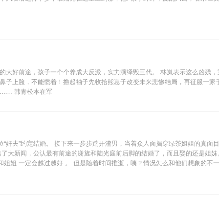
夫的大好前途，孩子一个个养成大反派，实力演绎毁三代。 林岚表示这么凶残，
蹬鼻子上脸，不能惯着！撸起袖子先收拾熊崽子改变未来悲惨结局，再征服一家
…… 韩青松本在军
“奸夫”约定结婚。 接下来一步步踹开渣男，当着众人面揭穿绿茶姐姐的真面目
院出了大新闻，公认最有前途的谢旌和陆光庭前后脚的结婚了，而且娶的还是姐妹
和姐姐 一定会越过越好 。 但是随着时间推逝，咦？情况怎么和他们想象的不