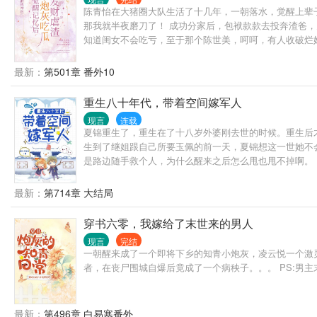
陈青怡在大猪圈大队生活了十几年，一朝落水，觉醒上辈
那我就半夜磨刀了！ 成功分家后，包袱款款去投奔渣爸
知道闺女不会吃亏，至于那个陈世美，呵呵，有人收破烂
最新：
第501章 番外10
重生八十年代，带着空间嫁军人
现言
连载
夏锦重生了，重生在了十八岁外婆刚去世的时候。重生后
生到了继姐跟自己所要玉佩的前一天，夏锦想这一世她不
是路边随手救个人，为什么醒来之后怎么甩也甩不掉啊。
最新：
第714章 大结局
穿书六零，我嫁给了末世来的男人
现言
完结
一朝醒来成了一个即将下乡的知青小炮灰，凌云悦一个激
者，在丧尸围城自爆后竟成了一个病秧子。。。 PS:男
最新：
第496章 白易寒番外