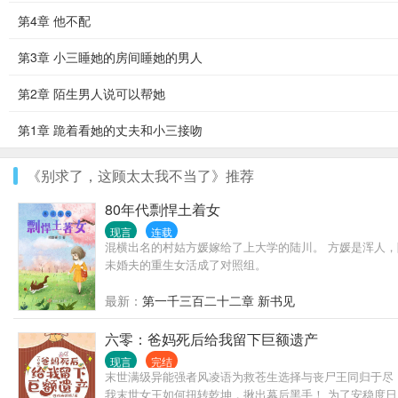
第4章 他不配
第3章 小三睡她的房间睡她的男人
第2章 陌生男人说可以帮她
第1章 跪着看她的丈夫和小三接吻
《别求了，这顾太太我不当了》推荐
80年代剽悍土着女
现言
连载
混横出名的村姑方媛嫁给了上大学的陆川。 方媛是浑人
未婚夫的重生女活成了对照组。
最新：
第一千三百二十二章 新书见
六零：爸妈死后给我留下巨额遗产
现言
完结
末世满级异能强者风凌语为救苍生选择与丧尸王同归于尽
我末世女王如何扭转乾坤，揪出幕后黑手！ 为了安稳度