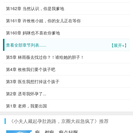
第162章 当然认识，你是我爹地
第161章 许攸攸小姐，你的女儿正在等你
第160章 妈咪也不喜欢你爹地
查看全部章节列表......
【展开+】
第5章 林雨薇去找过你？！谁给她的胆子！
第4章 攸攸我们要个孩子吧
第3章 医生我想打掉这个孩子
第2章 丞哥我怀孕了...
第1章 老师，我要出国
《小夫人藏起孕肚跑路，京圈大叔急疯了》推荐
癫，都癫，癫点好啊