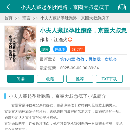
小夫人藏起孕肚跑路，京圈大叔急疯了
首页
>>
现言
>>
小夫人藏起孕肚跑路，京圈大叔急疯了
小夫人藏起孕肚跑路，京圈大叔急
疯了
作者：
江渔火
现言
连载中
68 万字
最新章节：
第164章 攸攸，再给我一次机会
最后更新：2025-09-02 00:39:34
阅读
收藏
推荐
TXT下载
小夫人藏起孕肚跑路，京圈大叔急疯了小说简介
宴丞霄是许攸攸父亲的好友，更是许攸攸十岁时初相见就爱上的男人。
宴丞霄为她种满院子的茉莉，送她去国内最好的艺术大学，给她能给的一切。
她曾坚定认为宴丞霄的心里只有她。
直到婚后两年，许攸攸才明白，她不过是宴丞霄饲养的一只折翅金丝雀，宴丞
霄心里另有其人。