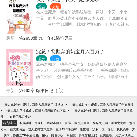
现言
完结
在末世死后，程春丫被系统绑定，穿进一个又一个小
世界，而且还被规定不能随便改变人设。 比如目不识
丁一下变得学识渊博。 比如软弱无能一下变得泼辣无
比。 程春丫：这就有点太影响她的发挥了。 毕竟她每
次穿的人物都有点惨。 什么渣男，什么极品家人，那
最新：
第2658章 九十年代舔狗男三十
可真是要什么有什么。 没有更渣更极品的，只有最渣
最极品的。 唉！幸亏她有隐身异能，不然还真难搞。
沈总！您抛弃的奶宝月入百万了！
七十年代悲惨人物 六年代不甘人物 五十年代悲剧人物
现言
连载
七十年代女知青 精神出轨的丈夫 六十年代的养女 冷
焉来意知道，她是个私生女，妈妈是破坏别人家庭的
暴力丈夫 知青丈夫 上门女婿 愚孝男 恶婆婆 圣母病女
杀人犯。 因为妈妈暗恋爸爸很多年，爸爸却爱上妈妈
儿 七十年代冤大种 青梅抵不过天降
的亲姐姐，还跟那个女人生了三个儿子。 妈妈妒火中
烧，设计怀孕，刺杀姐姐未遂，被爸爸和舅舅们送进
监狱。 后来妈妈意外去世，把仅四岁的她留在了这个
最新：
第992章 顾淮日记（完）
世界。 她终于见到了那个跟自己长得一模一样的男
人。 那个男人矜贵地打量着她，“你一个月零花钱一百
-
小夫人藏起孕肚跑路，京圈大叔急疯了 江渔火
小夫人藏起孕肚跑路，京圈大叔急疯了全文阅读
万，不够跟我说，但我不会承认你是我女儿，因为你
-
-
小夫人藏起孕肚跑路，京圈大叔急疯了txt下载
小夫人藏起孕肚跑路，京圈大叔急疯了最新章
的出生没有经过我的允许。” 三个哥哥面露鄙夷：“像
-
节
好看的现言小说
你这样的基因，你妈不是好东西，你也不是，但你要
站内强推
不败战神
鬼吹灯
贞观小闲王
仙逆
我也是皇叔
快穿之云初
重生之为蚁
意念
被人欺负，就喊我来揍他，我的妹妹不许被人欺负！”
奇点
在大唐苟活
遮天之绝世大黑手
重回1982小渔村
烟雨楼
汉乡
灵田修仙
长夜谍影
大
四个舅舅嗤之以鼻：“就算是你再怎么努力，我们也不
一实习，你跑去749收容怪物
赌石：财色双收
四合院：秦淮茹赖上我
抗美援朝开局加入顶尖王