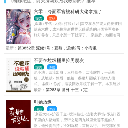
《确诊绝症，前夫携新欢抢我救命药》推荐
六零：冷面军官被科研大佬拿捏了
现言
完结
[军婚+年代+大佬+打脸+1v1]雷空双系异能大佬夏黎刚
结束末世，成为执掌新世界天眼系统的开国将军准备
好好养老，只是小憩一下就穿了。 穿越后，她面临两
个选择： ——要么嫁给一个让她结婚后让着小三的自
以为是妈宝男，要么下乡去穷乡僻壤的地方当知青。
最新：
第3852章 泥鳅1号：夏黎，泥鳅2号：小海獭
夏黎：拳头硬了！就这样的小白脸，我一拳能打一个
加强连！ 努力为首长爹官复原职，成为首长爹最贴心
不要在垃圾桶里捡男朋友
的米虫小棉袄好好养老他不香吗？ 可是努力着，努力
现言
连载
着，夏黎回头一看。 嗯？我这军职怎么比我首长爹还
池小池，四流出身，三料影帝，二流脾性，一品相
高了？ 南岛一大队来了位漂亮新知青，小姑娘一身痞
貌，从地狱> 然后，他被一盏吊灯砸成了植物人模
气，听说一脚就能把人踹骨折，思想不正，和她亲近
式。 娄影：你好，渣攻回收系统了解一下。本系统以
绝对会倒霉！ 不久后…… 队员们挑着扁担，挥汗如雨
渣攻的悔意值为计量单位，每积
最新：
第283章 番外 十三（完）
的为甘蔗地浇水。 夏黎靠着玻璃瓶子、注射器弄出自
动水泵浇地。 村民们多用了一点蜡烛，心疼得心绞
引她放纵
痛。 夏梨用一点儿盐和碳粉做成干电池，用上免费电
灯。 队员们：不行！！！夏黎必须得好好亲近！ 夏
现言
连载
[京圈大佬+沪圈千金×暧昧拉扯×追妻火葬场×双洁] 圈
黎：谢邀，已被特招入伍，目前在“国家队”。 —— 海
子里的人都知道，应珩之是四九城里最惹不起的人
军陆战队最冷漠、禁欲，无人敢亲近的军官陆定远，
物，他矜贵自持，冷冽沉稳，雷厉风行。 外交部的庆
第一次见未来媳妇，她在和人贩子买孩子（误）。 第