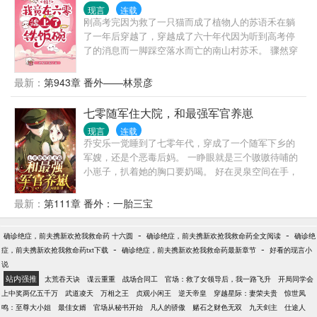
湘云，“……”当作精多累啊，上辈子的经历告诉她，努
现言
连载
力不一定有用，但不努力会收获快乐。于是她搬起小
刚高考完因为救了一只猫而成了植物人的苏语禾在躺
椅子，在大院里晒太阳，手里捧着瓜子吃瓜看热闹。
了一年后穿越了，穿越成了六十年代因为听到高考停
没钱用就上街摆摊卖卖符，卖够了回家继续吃瓜，小
了的消息而一脚踩空落水而亡的南山村苏禾。 骤然穿
日子美滋滋。不过等等，对面一起吃瓜的那个人，咋
到六十年代农村，没手机没电没网，连上厕所都没
有点眼熟？
纸，苏禾很不适应，但还要面临找工作的压力……
最新：
第943章 番外——林景彦
哎，她还是个孩子啊，还有她刚考上的大学啊，没
啦！！！ ……认清事实后，苏禾开始了在六十年代的
七零随军住大院，和最强军官养崽
求生生涯，并且一不小心，竟然端上了铁饭碗，还把
现言
连载
整个老苏家都带起来了！ 不止活成了人人羡慕的样
乔安乐一觉睡到了七零年代，穿成了一个随军下乡的
子，还有了幸福的家庭，日子过得风生水起，在六七
军嫂，还是个恶毒后妈。 一睁眼就是三个嗷嗷待哺的
十年代，活出了她想要的生活……
小崽子，扒着她的胸口要奶喝。 好在灵泉空间在手，
十亿物资她有，发家致富完全不成问题。 就连传闻中
毁容残疾的军人老公，竟也宽肩窄腰、八块腹肌、下
最新：
第111章 番外：一胎三宝
半身全是腿…… 有这样的禁欲男神，谁还想守活寡！
当晚就搂着男人睡觉觉！ 她养娃致富两不误，红红火
-
-
确诊绝症，前夫携新欢抢我救命药 十六圆
确诊绝症，前夫携新欢抢我救命药全文阅读
确诊绝
火走上人生巅峰。 到了夜里，军人老公却摸着他的肚
-
-
症，前夫携新欢抢我救命药txt下载
确诊绝症，前夫携新欢抢我救命药最新章节
好看的现言小
子委屈道：“宝贝，是我还不够努力吗？什么时候给我
说
生崽崽？”
站内强推
太荒吞天诀
谍云重重
战场合同工
官场：救了女领导后，我一路飞升
开局同学会
上中奖两亿五千万
武道凌天
万相之王
贞观小闲王
逆天帝皇
穿越星际：妻荣夫贵
惊世凤
鸣：至尊大小姐
最佳女婿
官场从秘书开始
凡人的骄傲
赌石之财色无双
九天剑主
仕途人