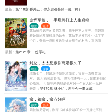
功宴，是周惜除了在1308房里第一次见到应珩之。 他
二次见媳妇，她在黑市倒买倒卖（误）。 第三次见媳
姗姗来迟，却坐在全场的主位上，连翻译司司长对他
妇，她在帮特务修无线电发射台（误）。 陆定远：
最新：
第118章 番外五：你永远都是第一位（终）
都毕恭毕敬。 周惜装作不认识他，面带笑容，敬了他
…… 后来：真香！
一杯酒。 他气场凌然，嗓音低沉慵懒，“章老带的学生
彪悍军嫂，一手烂牌打上人生巅峰
不会错的。” 宴会结束，他们心照不宣的进了1308的房
现言
完结
门。 — 待周惜意识到事情脱轨时，果断提出停止他们
苏灿被亲妈养的又肥又丑，脑子还不太灵光。亲妈逼
之间的关系。 应珩之指腹缓缓摩挲她的下巴，面色冷
着她嫁给双腿残废的妹夫，苏灿不从被活生生饿了半
漠，声音暗哑像是压着怒火，“你把我当做什么？” 周
个月，奄奄一息时被送到妹夫所在的村头，重病而
惜扭头，语气平静，“枕边挚友而已。” 他怒极反笑，
死。保镖苏灿意外穿书，接手了这个烂摊子。家徒四
紧握的拳头狠戾砸在墙上，凌厉的冷风铺过周惜侧
壁，要钱没钱，要饭没饭。看着残废的兵哥哥和身边
最新：
第2121章 一份厚礼
脸。 他掀了掀眼皮，声音阴沉漠然，面无表情
骨瘦如柴的三个熊孩子，看她如何把一手烂牌打成王
说，“好，别后悔就好。” — 几个月后的高级晚宴上，
炸！
封总，太太想跟你离婚很久了
周惜盛装出席，终于目睹了沪圈顶级豪门千金的姿
容。 拍卖会后，人人都听说了京圈太子爷应珩之连续
现言
连载
拍下数十个藏品，豪掷八十个亿。 身旁好友惊讶问他
结婚七年，封庭深待她冷漠如冰，容辞一直微笑面
原因。 他双眸浓黑如墨，视线始终落在和旁边人欢声
对。 因为她深爱着他。 也相信终有一天，她能将他的
笑语的女人身上。 他强压暗瘾，声音晦暗低语。 “哄
心焐热。 可她等来的却是他对另一个女人的一见钟
人”
情，呵护备至。 她依旧苦苦坚守他们的婚姻。 直到她
最新：
第670章 林小姐，您至今一事无成
生日当天，千里迢迢飞国外找他和女儿，他却带着女
儿去陪那个女人，丢她一个人独守空房。 她终于彻底
癫，都癫，癫点好啊
死心。 看着亲手带大的女儿要别的女人做她妈妈，容
现言
完结
辞也不再心疼。 拟好离婚协议，放弃抚养权，她潇洒
因被渣男背刺，刚穿书就被极端CP粉一刀捅进医院。