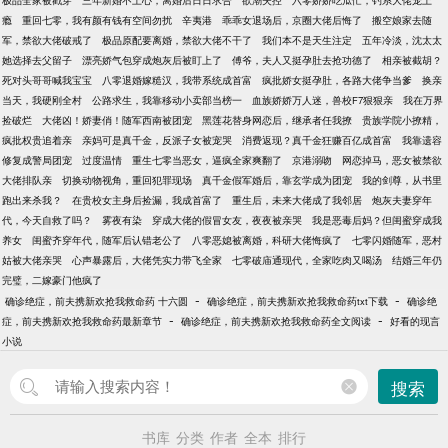
极品全家被戳穿
三年新婚不上心，离婚后日日求合
欲潮失控
六零娇娇吃瓜忙，钓系大佬宠上
瘾
重回七零，我有颜有钱有空间勿扰
辛夷港
乖乖女退场后，京圈大佬后悔了
搬空娘家去随
军，禁欲大佬破戒了
极品原配要离婚，禁欲大佬不干了
我们本不是天生注定
五年冷淡，沈太太
她选择去父留子
漂亮娇气包穿成炮灰后被盯上了
傅爷，夫人又挺孕肚去抢功德了
相亲被截胡？
死对头哥哥喊我宝宝
八零退婚嫁糙汉，我带系统成首富
疯批娇女挺孕肚，各路大佬争当爹
换亲
当天，我硬刚全村
公路求生，我靠移动小卖部当榜一
血族娇娇万人迷，兽校F7狠狠亲
我在万界
捡破烂
大佬凶！娇妻俏！随军西南被团宠
黑莲花替身网恋后，继承者任我撩
贵族学院小撩精，
疯批权贵追着亲
亲妈可是真千金，反派子女被宠哭
消费返现？真千金狂赚百亿成首富
我靠遗容
修复成警局团宠
过度温情
重生七零当恶女，逼疯全家爽翻了
京港溺吻
网恋掉马，恶女被禁欲
大佬排队亲
切换动物视角，重回犯罪现场
真千金假军婚后，靠玄学成为团宠
我的剑尊，从书里
跑出来杀我？
在贵校女主身后捡漏，我成首富了
重生后，未来大佬成了我邻居
炮灰夫妻穿年
代，今天自救了吗？
雾夜有染
穿成大佬的假冒女友，夜夜被亲哭
我是恶毒后妈？但闺蜜穿成我
养女
闺蜜齐穿年代，随军后认错老公了
八零恶媳被离婚，科研大佬悔疯了
七零闪婚随军，恶村
姑被大佬亲哭
心声暴露后，大佬凭实力带飞全家
七零破庙通现代，全家吃肉又喝汤
结婚三年仍
完璧，二嫁豪门他疯了
-
-
确诊绝症，前夫携新欢抢我救命药 十六圆
确诊绝症，前夫携新欢抢我救命药txt下载
确诊绝
-
-
症，前夫携新欢抢我救命药最新章节
确诊绝症，前夫携新欢抢我救命药全文阅读
好看的现言
小说
搜索
书库
分类
作者
全本
排行