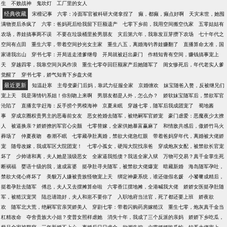
生
不败战神
鬼吹灯
工厂里的女人
经典收藏
宋檀记事
六零：冷面军官被科研大佬拿捏了
癫，都癫，癫点好啊
天灾末世，她囤
满物资后杀疯了
六零：爸妈死后给我留下巨额遗产
七零下乡前，我用空间搬空仇家
五零姑姑有
农场，养娃搞事两不误
不要在垃圾桶里捡男朋友
灾后第六年，我靠发豆芽攒下农场
七十年代之
空间有点田
重生六零，带着空间抄光女主家
重生八五，离婚海钓养娃赚翻了
直播算命太准，国
家请我出山
穿书七零：开局送走渣爹继母
开局就被赶出豪门
作精知青有空间，赚钱搞事宠上
天
穿越四零，我靠空间兴风作浪
重生七零夺回巨额家产后她随军了
闺女惨死后，年代老实人爹
觉醒了
穿书七零，娇气知青下乡盘大佬
最近更新
知温赴寒
主母变豪门后妈，靠武力征服全家
京婚缠欢
妹宝随爸入赘，反被继兄们
宠上天
我是薄情钓系姐！你别吻上来啊
男朋友都是人外，怎么办？
娇软妹宝随军后，禁欲军官
沦陷了
直播玄学赶海：反手捞个男模海神
京夏未眠
穿越七零，随军后我成团宠了
蜀地酱
事
穿成京圈权贵男主的恶毒前女友
恶女抢婚去随军，被绝嗣军官娇宠
豪门虐爱：恶魔夜少太撩
人
被逼换亲？娇娇撩的军官心尖颤
七零替嫁，全家供她暴富赢麻了
和情敌共感后，傲娇竹马火
葬场了
仲夏夜吻
春潮不眠
七零藏孕肚离婚，禁欲大佬急红眼
带着爸妈穿年代，离婚被大佬娇
宠
随母改嫁，我成军区大院团宠！
七零小孤女，硬闯大院找亲爸
穿成炮灰女配，被禁欲长官宠
坏了
少帅请和离，夫人她是顶级恶女
全家逼我抵债？我送全家入狱
万物可交易？真千金掌生死
断祸福
婴语十级的我，速成富婆
挺孕肚寻夫随军，被禁欲大佬爆宠
暗藏新婚
海岛随军孕吐，
禁欲大佬心疼坏了
美貌万人嫌被贵族怪物宠上天
绑定神豪系统，谁还做假名媛
小饕餮成精后，
挺着孕肚去随军
傅总，夫人又去摆摊算命啦
六零香江摆地摊，全港喊我大佬
娇娇女医挺孕肚随
军，被糙汉宠哭
陆总请跪好，夫人和崽不要你了
入职地府当法官，死了都还要上班
娇夜欲
欢
随军北大荒，绝嗣军官亲哭娇美人
穿剧七零：带着闪购药房嫁糙汉
重生七零，炮灰真千金当
杠精改命
夺舍贵族大小姐？变普女照样虐她
消失十年，我成了三个反派的亲妈
娇娇下乡吃瓜，