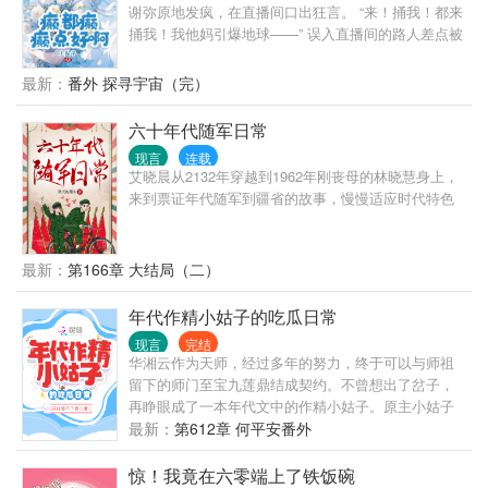
离去，从此对他们父女不闻不问，坐等离婚证办下
谢弥原地发疯，在直播间口出狂言。 “来！捅我！都来
来。 放弃家庭，回归事业，昔日被所有人看不起的她
捅我！我他妈引爆地球——” 误入直播间的路人差点被
轻易挣得过千亿的身家。 然而她左等右等，离婚证没
吓晕。 好好好，见过讨好型人格，还是头一次见到讨
办下来不说，昔日不愿回家的男人回家次数却越来越
死型人格。 - 戴面具参加恋综，初次登场就暴揍普信
最新：
番外 探寻宇宙（完）
频繁，对她也越粘越紧。 得知她要离婚，向来矜贵冷
男。 弹幕直呼：爱了！粉了！快让我看看她是谁！ 于
漠的男人将她堵在墙角：“离婚？不可能的事。”
是谢弥摘掉面具露出真容。 弹幕沉默，弹幕惊恐，弹
六十年代随军日常
幕震怒。 谢弥邪魅一笑：“没想到吧小黑子，你活爹来
现言
连载
了。” - 后来。 谢弥凭一己之力把恋综变成癫综，节目
艾晓晨从2132年穿越到1962年刚丧母的林晓慧身上，
组从最初的无可奈何到最后含泪配合。 财阀公子喊她
来到票证年代随军到疆省的故事，慢慢适应时代特色
爹，反差淑女成她迷妹，偏执少爷被她死死拿捏，恶
毒千金更是化身傲娇怪。 弹幕两级反转： - 神秘总裁
脑回路清奇，却唯独与她灵魂共振。 节目组配置心率
最新：
第166章 大结局（二）
手环，心率到达120便会响起铃声。 众人使出浑身解
数也无法让他心率上升半分，她却只是站在那便令他
年代作精小姑子的吃瓜日常
铃声大起。 再后来，他终于承认了。 “对，我上节目
就是冲她去的。” “我很早就认识她了。” 【永远不按套
现言
完结
路
华湘云作为天师，经过多年的努力，终于可以与师祖
留下的师门至宝九莲鼎结成契约。不曾想出了岔子，
再睁眼成了一本年代文中的作精小姑子。原主小姑子
本人仗着家人从小的宠爱作天作地，嫂子嫁进来欺负
最新：
第612章 何平安番外
嫂子，左邻右舍都对她避之不及，作为书里的反派，
她从头作到了结尾，最终成功把自己作进了局子。华
惊！我竟在六零端上了铁饭碗