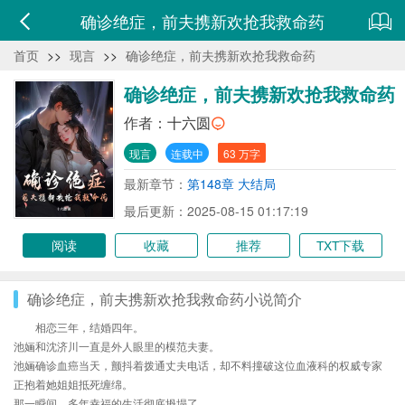
确诊绝症，前夫携新欢抢我救命药
首页
>>
现言
>>
确诊绝症，前夫携新欢抢我救命药
确诊绝症，前夫携新欢抢我救命药
作者：
十六圆
现言
连载中
63 万字
最新章节：
第148章 大结局
最后更新：2025-08-15 01:17:19
阅读
收藏
推荐
TXT下载
确诊绝症，前夫携新欢抢我救命药小说简介
相恋三年，结婚四年。
池婳和沈济川一直是外人眼里的模范夫妻。
池婳确诊血癌当天，颤抖着拨通丈夫电话，却不料撞破这位血液科的权威专家
正抱着她姐姐抵死缠绵。
那一瞬间，多年幸福的生活彻底坍塌了。