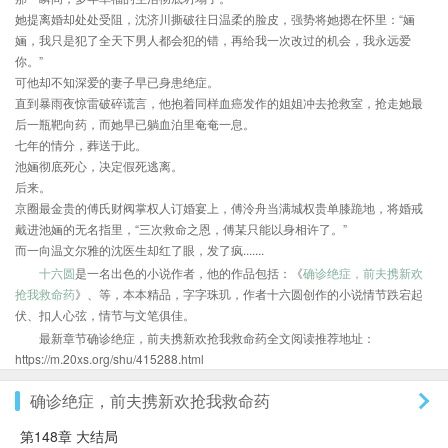
她提离婚却处处受阻，沈济川撕破往日温柔的脸皮，强势将她摁在怀里：“婳
婳，我只是犯了全天下男人都会犯的错，再给我一次改过的机会，我永远爱
你。”
可他却不知深爱的妻子早已身患绝症。
直到暴雨夜惊雷破碎谎言，他抱着同样血癌发作的姐姐冲去抢救室，抢走她最
后一瓶靶向药，而她早已躺血泊里奄奄一息。
七年的情分，葬送于此。
池婳彻底死心，决定假死逃离。
后来。
京圈最金贵的傅氏财阀掌权人订婚宴上，傅泠舟当满城权贵单膝跪地，将婚戒
戴进池婳的无名指里，“三次救命之恩，傅某只能以身相许了。”
而一向温文尔雅的沈医生却红了眼，发了疯.......
十六圆
是一名出色的小说作者，他的作品包括：《
确诊绝症，前夫携新欢
抢我救命药
》、等，本本精品，字字珠玑，作者十六圆创作的小说情节跌宕起
伏、扣人心弦，情节与文笔俱佳。
最新章节确诊绝症，前夫携新欢抢我救命药全文阅读推荐地址：
https://m.20xs.org/shu/415288.html
确诊绝症，前夫携新欢抢我救命药
第148章 大结局