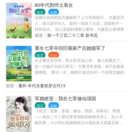
80年代剽悍土着女
铃声大起。 再后来，他终于承认了。 “对，我上节目
就是冲她去的。” “我很早就认识她了。” 【永远不按套
现言
连载
路
混横出名的村姑方媛嫁给了上大学的陆川。 方媛是浑
人，陆川是学问人。放到一块除了火花，还能有不一
样的花火。 别人是媳妇绕着公婆转，方媛是公婆绕着
儿媳妇转，带领一家子过的红红火火，同抢了自己前
最新：
第一千三百二十二章 新书见
未婚夫的重生女活成了对照组。
重生七零夺回巨额家产后她随军了
现言
完结
女主重生有空间，男主军官读心术。 秦小然重生了。
这一次她只为自己而活！ 只要没有道德，就不会被道
德绑架。 重活一次，她绝不放过任何一个伤害过她的
人。 妈妈留给她的玉镯空间，是她的，继妹别想再抢
走！ 妈妈和祖父留下来的遗产，都是她的，渣爹后妈
最新：
番外 年代夫妻双穿古代13
想都不要想！离开前把家底全搬空！ 前世继妹让她顶
替下乡，这次她先下手给继妹报名下乡！ 她和渣爹后
军婚娇宠：我在七零修仙强国
妈斗智斗勇，谁知中途来了个高冷帅军官。 “你好，我
现言
连载
是你未婚夫，来和你结婚的。” …… 霍念平从军七
［双洁，宠妻，多胎，修仙，强国，搞事业］ 闻溪
载，性格冷漠，是草原上的高冷之花，霍家人为他的
——来自二十二世纪享誉国际的御厨传承人，自小天
婚事操碎了心。 直到有天霍家收到了一封信，自称和
赋异禀，小小年纪就跟随祖父出现在各大国宴后厨，
霍念平有婚约，霍家人决定死马当活马医，让霍念平
却因为研制一道美食，而劳累过度嘎了…… 闻溪——
去接未婚妻回家结婚。 霍念平出人意外地答应了。 他