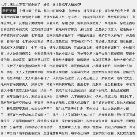
七零，末世女带着异能杀疯了
好欲！这才是成年人磕的CP
最近更新
主母变豪门后妈，靠武力征服全家
京婚缠欢
妹宝随爸入赘，反被继兄们宠上天
我
是薄情钓系姐！你别吻上来啊
男朋友都是人外，怎么办？
娇软妹宝随军后，禁欲军官沦陷了
直
播玄学赶海：反手捞个男模海神
京夏未眠
穿越七零，随军后我成团宠了
蜀地酱事
穿成京圈权
贵男主的恶毒前女友
恶女抢婚去随军，被绝嗣军官娇宠
豪门虐爱：恶魔夜少太撩人
被逼换亲？
娇娇撩的军官心尖颤
七零替嫁，全家供她暴富赢麻了
和情敌共感后，傲娇竹马火葬场了
仲夏夜
吻
春潮不眠
七零藏孕肚离婚，禁欲大佬急红眼
带着爸妈穿年代，离婚被大佬娇宠
随母改嫁，
我成军区大院团宠！
七零小孤女，硬闯大院找亲爸
穿成炮灰女配，被禁欲长官宠坏了
少帅请和
离，夫人她是顶级恶女
全家逼我抵债？我送全家入狱
万物可交易？真千金掌生死断祸福
婴语十
级的我，速成富婆
挺孕肚寻夫随军，被禁欲大佬爆宠
暗藏新婚
海岛随军孕吐，禁欲大佬心疼坏
了
美貌万人嫌被贵族怪物宠上天
绑定神豪系统，谁还做假名媛
小饕餮成精后，挺着孕肚去随
军
傅总，夫人又去摆摊算命啦
六零香江摆地摊，全港喊我大佬
娇娇女医挺孕肚随军，被糙汉宠
哭
陆总请跪好，夫人和崽不要你了
入职地府当法官，死了都还要上班
娇夜欲欢
随军北大荒，
绝嗣军官亲哭娇美人
穿剧七零：带着闪购药房嫁糙汉
重生七零，炮灰真千金当杠精改命
夺舍贵
族大小姐？变普女照样虐她
消失十年，我成了三个反派的亲妈
娇娇下乡吃瓜，极品全家被戳
穿
三年新婚不上心，离婚后日日求合
欲潮失控
六零娇娇吃瓜忙，钓系大佬宠上瘾
重回七零，
我有颜有钱有空间勿扰
辛夷港
乖乖女退场后，京圈大佬后悔了
搬空娘家去随军，禁欲大佬破戒
了
极品原配要离婚，禁欲大佬不干了
我们本不是天生注定
五年冷淡，沈太太她选择去父留
子
漂亮娇气包穿成炮灰后被盯上了
傅爷，夫人又挺孕肚去抢功德了
相亲被截胡？死对头哥哥喊
我宝宝
八零退婚嫁糙汉，我带系统成首富
疯批娇女挺孕肚，各路大佬争当爹
换亲当天，我硬刚
全村
公路求生，我靠移动小卖部当榜一
血族娇娇万人迷，兽校F7狠狠亲
我在万界捡破烂
大佬
凶！娇妻俏！随军西南被团宠
黑莲花替身网恋后，继承者任我撩
贵族学院小撩精，疯批权贵追着