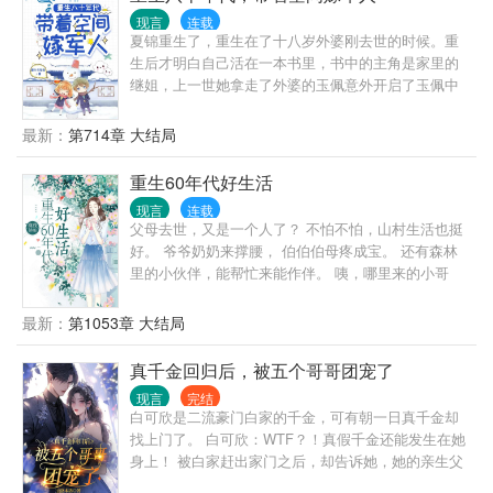
更要命的是，她还说喜欢他啊……
现言
连载
夏锦重生了，重生在了十八岁外婆刚去世的时候。重
生后才明白自己活在一本书里，书中的主角是家里的
继姐，上一世她拿走了外婆的玉佩意外开启了玉佩中
的空间，也正是这个玉佩造成了自己的惨死。好在重
生到了继姐跟自己所要玉佩的前一天，夏锦想这一世
最新：
第714章 大结局
她不会再软弱，一定要让她们付出代价。于是夏锦利
用空间在这个经济刚刚开始发展的八十年代开食肆、
重生60年代好生活
办工厂，顺便斗斗极品家人。不过谁能告诉她不过就
现言
连载
是路边随手救个人，为什么醒来之后怎么甩也甩不掉
父母去世，又是一个人了？ 不怕不怕，山村生活也挺
啊。
好。 爷爷奶奶来撑腰， 伯伯伯母疼成宝。 还有森林
里的小伙伴，能帮忙来能作伴。 咦，哪里来的小哥
哥？ 哦，我是军人。小兔子，你看我可行？ 哼，别看
我长得像朵小白花，我的武力值可是杠杠的。 对对，
最新：
第1053章 大结局
媳妇说什么都是对的。 唐欣悦：长得像只小白兔，自
认实力猛如虎。 季砚行：能力在线，人称狐狸精？ 重
真千金回归后，被五个哥哥团宠了
生60年代不用怕，空间在手，森林里面横着走。 既来
现言
完结
之则安之，美好生活还等着我。
白可欣是二流豪门白家的千金，可有朝一日真千金却
找上门了。 白可欣：WTF？！真假千金还能发生在她
身上！ 被白家赶出家门之后，却告诉她，她的亲生父
亲是Y洲的首富？！ 爸爸妈妈把她当成了宝宝，五个