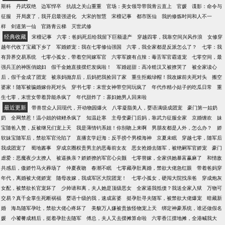
为徒吗？ 父不详？她亲爹的名字一说出来，世界也要
斯科
丹武双绝
边军悍卒
抗战之关山重重
官场：美女领导带我青云直上
官媛
谍影：命令与
抖三抖！ …… 神奇古医，她是无数病人眼中的天神。
征服
开局废了，我开启最强进化
大宋的智慧
宋檀记事
都市医仙
我的修炼时间和人不一
横扫千军，她是道上无人敢惹的煞神。 美貌与演技并
样
剑道第一仙
官路青云梯
灭世武修
存，她是圈中人人向往的女神。 【一朝重生，再世为
经典收藏
宋檀记事
六零：爸妈死后给我留下巨额遗产
穿越四零，我靠空间兴风作浪
女修穿
人，她依旧活的风生水起，一不小心还成了无人敢惹
越年代收了宝藏下乡了
军婚娇宠：我在七零修仙强国
六零，我全家都是反派怎么了？
七零：我
的国民千金！】 一手掌生死，一手控命运。该虐的渣
有异界交易系统
七零小孤女，带着空间嫁军官
六零军嫂有点辣：毒舌军官霸道宠
七零空间，最
虐，该打脸的打，一边玩转豪门，一边玩转娱乐圈，
强兵王的神医俏媳妇
假千金她直接摆烂发疯啦！
军婚超甜：高冷糙汉又被撩哭了
被全家读心
顺便征服征服一下某人。 *** 【小剧场】 老爷子：都
后，假千金成了团宠
被亲妈抛弃后，后妈把我捡回了家
重生拒戴绿帽！我改嫁前夫死对头
搬空
快半夜了，你还有事要忙？ 某男：没。 老爷子：那你
婆家！随军被骗婚嫁你死对头
穿书七零：末世女神带空间玩疯了
年代作精小姑子的吃瓜日常
重
这么晚出去？ 某男：家规森严。 老爷子（眉心一
生七零，末世女带着异能杀疯了
年代甜炸了：寡妇她男人回来啦
跳）：……这难道不是你家？！ 某男：家主不在这
最近更新
带兽世众人回现代，开动物园爆火
八零凝脂美人，婴语满级成团宠
豪门第一姑奶
儿。 苏小（家）姐（主）：……
奶
全网禁惹！温小姐的锦鲤杀疯了
知温赴寒
主母变豪门后妈，靠武力征服全家
京婚缠欢
妹
宝随爸入赘，反被继兄们宠上天
我是薄情钓系姐！你别吻上来啊
男朋友都是人外，怎么办？
娇
软妹宝随军后，禁欲军官沦陷了
直播玄学赶海：反手捞个男模海神
京夏未眠
穿越七零，随军后
我成团宠了
蜀地酱事
穿成京圈权贵男主的恶毒前女友
恶女抢婚去随军，被绝嗣军官娇宠
豪门
虐爱：恶魔夜少太撩人
被逼换亲？娇娇撩的军官心尖颤
七零替嫁，全家供她暴富赢麻了
和情敌
共感后，傲娇竹马火葬场了
仲夏夜吻
春潮不眠
七零藏孕肚离婚，禁欲大佬急红眼
带着爸妈穿
年代，离婚被大佬娇宠
随母改嫁，我成军区大院团宠！
七零小孤女，硬闯大院找亲爸
穿成炮灰
女配，被禁欲长官宠坏了
少帅请和离，夫人她是顶级恶女
全家逼我抵债？我送全家入狱
万物可
交易？真千金掌生死断祸福
婴语十级的我，速成富婆
挺孕肚寻夫随军，被禁欲大佬爆宠
暗藏新
婚
海岛随军孕吐，禁欲大佬心疼坏了
美貌万人嫌被贵族怪物宠上天
绑定神豪系统，谁还做假名
媛
小饕餮成精后，挺着孕肚去随军
傅总，夫人又去摆摊算命啦
六零香江摆地摊，全港喊我大