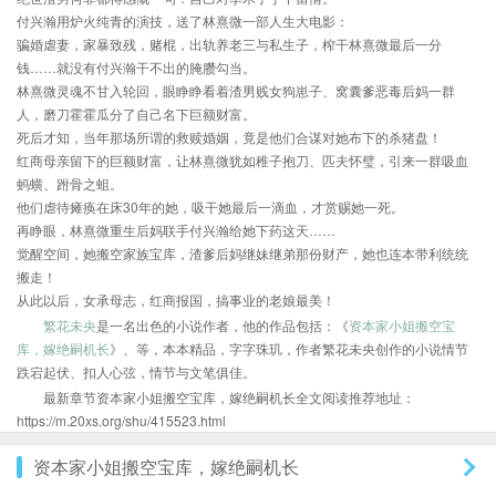
付兴瀚用炉火纯青的演技，送了林熹微一部人生大电影：
骗婚虐妻，家暴致残，赌棍，出轨养老三与私生子，榨干林熹微最后一分
钱……就没有付兴瀚干不出的腌臜勾当。
林熹微灵魂不甘入轮回，眼睁睁看着渣男贱女狗崽子、窝囊爹恶毒后妈一群
人，磨刀霍霍瓜分了自己名下巨额财富。
死后才知，当年那场所谓的救赎婚姻，竟是他们合谋对她布下的杀猪盘！
红商母亲留下的巨额财富，让林熹微犹如稚子抱刀、匹夫怀璧，引来一群吸血
蚂蟥、跗骨之蛆。
他们虐待瘫痪在床30年的她，吸干她最后一滴血，才赏赐她一死。
再睁眼，林熹微重生后妈联手付兴瀚给她下药这天……
觉醒空间，她搬空家族宝库，渣爹后妈继妹继弟那份财产，她也连本带利统统
搬走！
从此以后，女承母志，红商报国，搞事业的老娘最美！
繁花未央
是一名出色的小说作者，他的作品包括：《
资本家小姐搬空宝
库，嫁绝嗣机长
》、等，本本精品，字字珠玑，作者繁花未央创作的小说情节
跌宕起伏、扣人心弦，情节与文笔俱佳。
最新章节资本家小姐搬空宝库，嫁绝嗣机长全文阅读推荐地址：
https://m.20xs.org/shu/415523.html
资本家小姐搬空宝库，嫁绝嗣机长