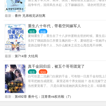
战争年代，混得风生水起，立下赫赫战功。 请勿对照历史
最新：
番外 兄弟相见诉别离
重生八十年代，带着空间嫁军人
现言
连载
夏锦重生了，重生在了十八岁外婆刚去世的时候。重生后
生到了继姐跟自己所要玉佩的前一天，夏锦想这一世她不
是路边随手救个人，为什么醒来之后怎么甩也甩不掉啊。
最新：
第714章 大结局
真千金回归后，被五个哥哥团宠了
现言
完结
白可欣是二流豪门白家的千金，可有朝一日真千金却找上门
哥哥把她当成团宠。 家里还有个养女姐姐？ 改名沈娅宁
当然要宠着了。 只是白家知道她的真实身份之后，却舔
夫，说养我一辈子？ 可是....她什么都会啊，国画大师、鬼
最新：
第492章 番外七：沈青青vs权肖毅（7）