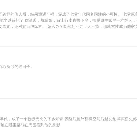
死爸妈的仇人后，结果遭遇车祸，穿成了七零年代同名同姓的小可怜。 七零原
可能坐以待毙？ 虐渣爹，坑后娘，背上行李直接下乡，摆脱原主家里一堆烂人，
交给她，还对她百般纵容。 怎么办？既然赶不走，灭不掉，那就索性成为他家
随心所欲的过日子。
年代，成了一个骄纵无比的下乡知青 梦醒后意外获得空间后越发觉得事态发展不
不管她在哪里都能在周围看到他的身影