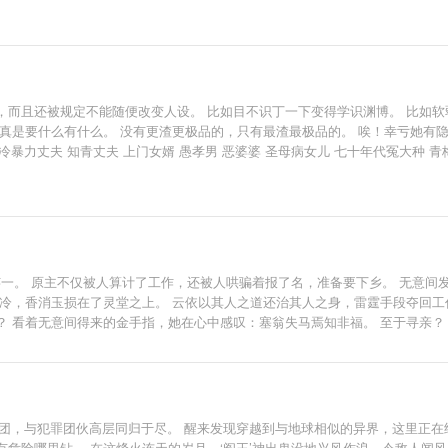
而且还被规定不能随便改变人设。 比如目不识丁一下变得学识渊博。 比如软
真是要什么有什么。 没有更渣更极品的，只有最渣最极品的。 唉！幸亏她有隐
冷暴力丈夫 知青丈夫 上门女婿 愚孝男 恶婆婆 圣母病女儿 七十年代冤大种 
芸一。 原主不仅被人算计了工作，还被人哄骗着报了名，准备要下乡。 无意
意冷，香消玉损在了灵堂之上。 云依以其人之道还治其人之身，雷霆手段夺回工
？ 看着无意间得来的金手指，她在心中感叹：塞翁失马焉知非福。 至于寻亲？
面，被人误会是同伙，两人默契合作，逃出生天........ 第三次见面，差点成了男
。 大院里的人谁不说一声霍四少大义，却不知他为家族牺牲也只是障眼法，为
害、算计过她的人，霍四少霸气表示：零容忍。 用实际行动让她们‘啪啪’打脸。
集团，与犯罪团伙高层同归于尽。 醒来发现穿越到与地球相似的异界，这里正在
危险哪里钻。 在这烽火连天的岁月，‘阎王’神出鬼没地兴风作浪，令敌人闻