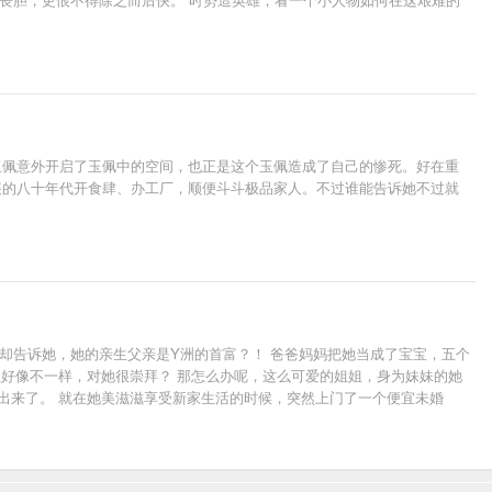
玉佩意外开启了玉佩中的空间，也正是这个玉佩造成了自己的惨死。好在重
展的八十年代开食肆、办工厂，顺便斗斗极品家人。不过谁能告诉她不过就
，却告诉她，她的亲生父亲是Y洲的首富？！ 爸爸妈妈把她当成了宝宝，五个
姐好像不一样，对她很崇拜？ 那怎么办呢，这么可爱的姐姐，身为妹妹的她
出来了。 就在她美滋滋享受新家生活的时候，突然上门了一个便宜未婚
宝养我好不好？” 沈娅宁红着脸笑骂：“滚——”