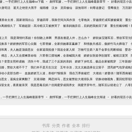
-
-
嫂，一手烂牌打上人生巅峰txt下载
彪悍军嫂，一手烂牌打上人生巅峰最新章节
好看的现言小说
大唐苟活
遮天之绝世大黑手
烟雨楼
汉乡
灵田修仙
误煞琅环：剑尊追妻记
雪鹰领主
万历新
播算命太准，国家请我出山
穿越四零，我靠空间兴风作浪
七零炮灰，穿越摆烂成军嫂被爆宠
重生
你离婚很久了
军婚超甜：高冷糙汉又被撩哭了
被亲妈抛弃后，后妈把我捡回了家
重生拒戴绿帽！
宠上天
我是薄情钓系姐！你别吻上来啊
男朋友都是人外，怎么办？
娇软妹宝随军后，禁欲军官沦
逼换亲？娇娇撩的军官心尖颤
七零替嫁，全家供她暴富赢麻了
和情敌共感后，傲娇竹马火葬场了
请和离，夫人她是顶级恶女
全家逼我抵债？我送全家入狱
万物可交易？真千金掌生死断祸福
婴语
傅总，夫人又去摆摊算命啦
六零香江摆地摊，全港喊我大佬
娇娇女医挺孕肚随军，被糙汉宠哭
姐？变普女照样虐她
消失十年，我成了三个反派的亲妈
娇娇下乡吃瓜，极品全家被戳穿
三年新婚
离婚，禁欲大佬不干了
我们本不是天生注定
五年冷淡，沈太太她选择去父留子
漂亮娇气包穿成炮
移动小卖部当榜一
血族娇娇万人迷，兽校F7狠狠亲
我在万界捡破烂
大佬凶！娇妻俏！随军西南被
当恶女，逼疯全家爽翻了
京港溺吻
网恋掉马，恶女被禁欲大佬排队亲
切换动物视角，重回犯罪现
假冒女友，夜夜被亲哭
我是恶毒后妈？但闺蜜穿成我养女
闺蜜齐穿年代，随军后认错老公了
八零
-
-
，一手烂牌打上人生巅峰最新章节
彪悍军嫂，一手烂牌打上人生巅峰全文阅读
好看的现言小说
书库
分类
作者
全本
排行