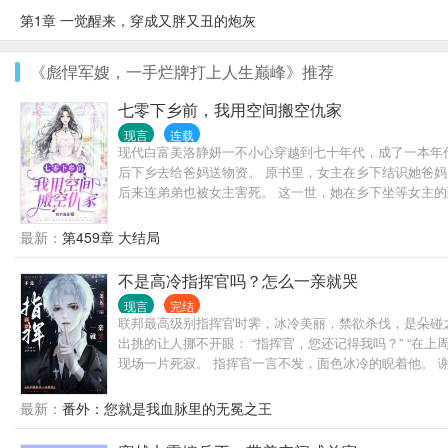
第1章 一觉醒来，穿成又胖又丑的炮灰
《彪悍军嫂，一手烂牌打上人生巅峰》推荐
七零下乡前，我用空间搬空仇家
现言
连载
现代白富美洛静妍一不小心穿越到七十年代，成了一本年
后下乡去给爸妈送物资。 原书里，女主在乡下结识她爸
后来连弟弟也被女主害死。 这一世，她在乡下坐等女主
最新：
第459章 大结局
不是高冷指挥官吗？怎么一亲就哭
现言
完结
联邦最高级别指挥官时霁，冰冷美丽，禁欲杀伐，是朵碰
出挑的让人挪不开眼： “指挥官，您还记得我吗？” “在
现场一片死寂。 指挥官一言不发，面色冰冷的睨着他。 
以为自己会由Beta分化成顶级Alpha，谁知…… 他看着
最新：
番外：您就是我血脉里的无冕之王