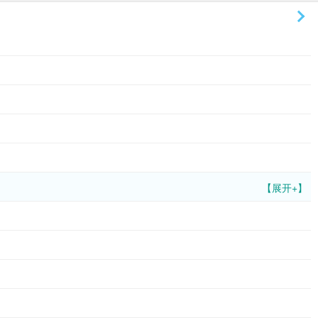
【展开+】