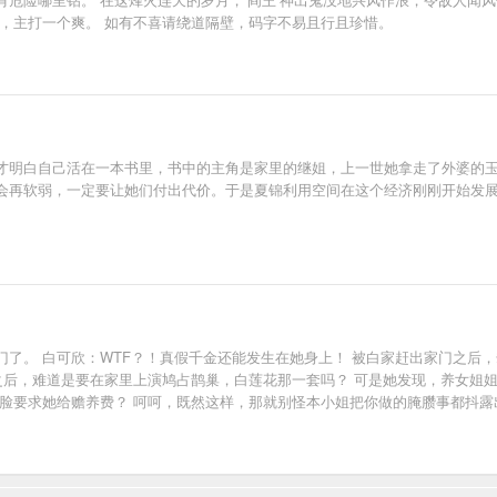
，主打一个爽。 如有不喜请绕道隔壁，码字不易且行且珍惜。
才明白自己活在一本书里，书中的主角是家里的继姐，上一世她拿走了外婆的
会再软弱，一定要让她们付出代价。于是夏锦利用空间在这个经济刚刚开始发
了。 白可欣：WTF？！真假千金还能发生在她身上！ 被白家赶出家门之后
之后，难道是要在家里上演鸠占鹊巢，白莲花那一套吗？ 可是她发现，养女姐
着脸要求她给赡养费？ 呵呵，既然这样，那就别怪本小姐把你做的腌臜事都抖露
医圣手、古筝大师、服装设计鼻祖...... 谁知道便宜未婚夫却搂腰轻言：“那宝