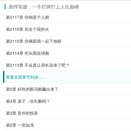
彪悍军嫂，一手烂牌打上人生巅峰
第2117章 你倒是个人精
第2116章 你走个屁的火
第2115章 你俩跟我一起下地狱
第2114章 街头围追堵截
第2113章 不会真让局长说准了吧？
查看全部章节列表......
第5章 好吃的眼泪都飙出来了
第4章 孩子，你礼貌吗？
第3章 意外的惊喜
第2章 一贫如洗