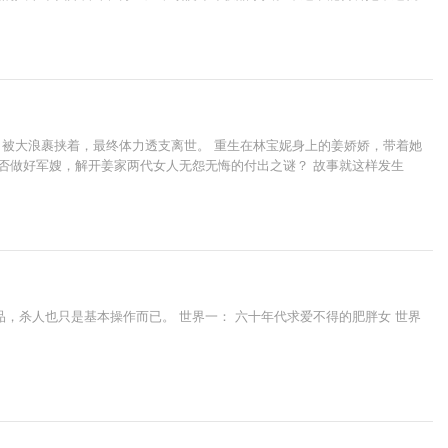
同志，被大浪裹挟着，最终体力透支离世。 重生在林宝妮身上的姜娇娇，带着她
否做好军嫂，解开姜家两代女人无怨无悔的付出之谜？ 故事就这样发生
，杀人也只是基本操作而已。 世界一： 六十年代求爱不得的肥胖女 世界