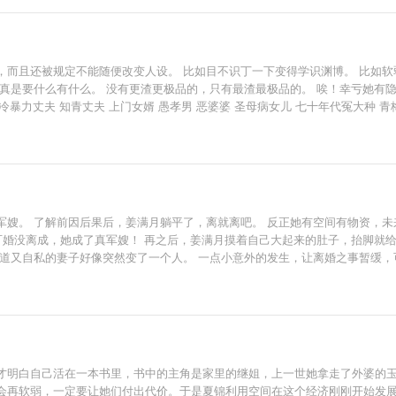
而且还被规定不能随便改变人设。 比如目不识丁一下变得学识渊博。 比如软
真是要什么有什么。 没有更渣更极品的，只有最渣最极品的。 唉！幸亏她有隐
冷暴力丈夫 知青丈夫 上门女婿 愚孝男 恶婆婆 圣母病女儿 七十年代冤大种 
军嫂。 了解前因后果后，姜满月躺平了，离就离吧。 反正她有空间有物资，未
可婚没离成，她成了真军嫂！ 再之后，姜满月摸着自己大起来的肚子，抬脚就给
霸道又自私的妻子好像突然变了一个人。 一点小意外的发生，让离婚之事暂缓，
：孩子们！ 崽崽们：到！ “我们的家训是！” “家训第一条！妈妈永远是对的！
才明白自己活在一本书里，书中的主角是家里的继姐，上一世她拿走了外婆的
会再软弱，一定要让她们付出代价。于是夏锦利用空间在这个经济刚刚开始发