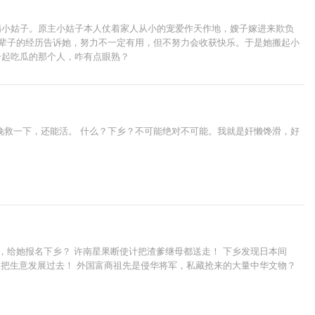
精小姑子。原主小姑子本人仗着家人从小的宠爱作天作地，嫂子嫁进来欺负
上辈子的经历告诉她，努力不一定有用，但不努力会收获快乐。于是她搬起小
一起吃瓜的那个人，咋有点眼熟？
挽救一下，还能活。 什么？下乡？不可能绝对不可能。我就是奸懒馋滑，好
，给她报名下乡？ 许南星果断使计把渣爹继母都送走！ 下乡发现日本间
台把生意发展过去！ 外国富商祖先是侵华将军，私藏抢来的大量中华文物？