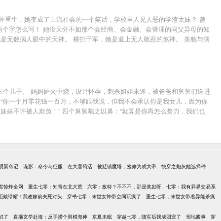
外重生，她变成了上流社会的一个笑话，学校里人见人恶的学渣太妹？ 曾
两个字怎么写！ 她没天分不如那个会经商、会金融、会管理的同父异母的知
是无数病人眼中的天神。 横扫千军，她是道上无人敢惹的煞神。 美貌与演
生死，一手控命运。该虐的渣虐，该打脸的打，一边玩转豪门，一边玩转娱乐
家规森严。 老爷子（眉心一跳）：……这难道不是你家？！ 某男：家主不在这
三个儿子。 妈妈妒火中烧，设计怀孕，刺杀姐姐未遂，被爸爸和舅舅们送进
，“你一个月零花钱一百万，不够跟我说，但我不会承认你是我女儿，因为你
妹妹不许被人欺负！” 四个舅舅嗤之以鼻：“就算是你再怎么努力，我们也
天上热搜，努力挣钱报答养育之恩。 青梅竹马顾淮也突然变成让人闻风丧
，将她强势搂在怀里，无论如何也不撒手。
明新命记
谍影：命令与征服
在大唐苟活
被贬镇魔塔，捡修为成大帝
快穿之炮灰她选择种
世惊炸全网
重生七零：知青在北大荒
六零：敌特？不不不，那是奖励呀
七零：我有异界交易系
拒戴绿帽！我改嫁前夫死对头
穿书七零：末世女神带空间玩疯了
重生七零，末世女带着异能杀疯
陷了
直播玄学赶海：反手捞个男模海神
京夏未眠
穿越七零，随军后我成团宠了
蜀地酱事
穿