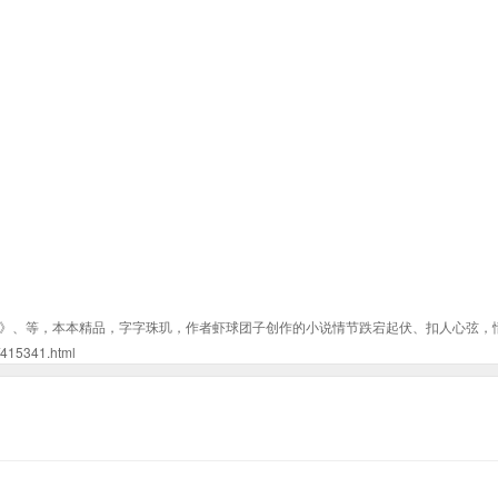
》、等，本本精品，字字珠玑，作者虾球团子创作的小说情节跌宕起伏、扣人心弦，
5341.html