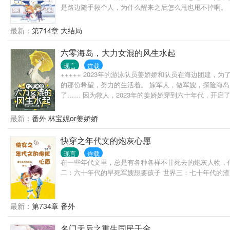
是路边随手救个人，为什么醒来之后怎么甩也甩不掉啊。
最新：
第714章 大结局
六零海岛，大力女混的风生水起
现言
连载
+++++ 2023年的游泳队员姜娇娇和队员在海边团建
的那份希望，努力的生活着。 嫁军人，做军嫂，探险海
了…… 因为救人，2023年的姜娇娇穿到六十年代，开启
最新：
番外 林宝妮or姜娇娇
快穿之年代文的炮灰心愿
现言
连载
在一些年代文里，总是有各种各样不甘死去的炮灰人物，他
二：六十年代的早死军嫂想要孩子 世界三：七十年代的渣
最新：
第734章 番外
名门天后之重生国民千金