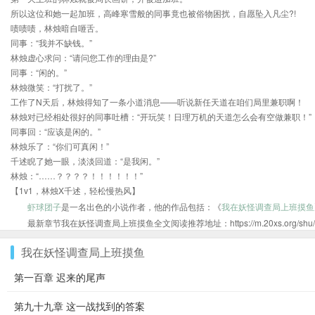
所以这位和她一起加班，高峰寒雪般的同事竟也被俗物困扰，自愿坠入凡尘?!
啧啧啧，林烛暗自咂舌。
同事：“我并不缺钱。”
林烛虚心求问：“请问您工作的理由是?”
同事：“闲的。”
林烛微笑：“打扰了。”
工作了N天后，林烛得知了一条小道消息——听说新任天道在咱们局里兼职啊！
林烛对已经相处很好的同事吐槽：“开玩笑！日理万机的天道怎么会有空做兼职！”
同事回：“应该是闲的。”
林烛乐了：“你们可真闲！”
千述睨了她一眼，淡淡回道：“是我闲。”
林烛：“……？？？？！！！！！！”
【1v1，林烛X千述，轻松慢热风】
虾球团子
是一名出色的小说作者，他的作品包括：《
我在妖怪调查局上班摸鱼
最新章节我在妖怪调查局上班摸鱼全文阅读推荐地址：https://m.20xs.org/shu/41
我在妖怪调查局上班摸鱼
第一百章 迟来的尾声
第九十九章 这一战找到的答案