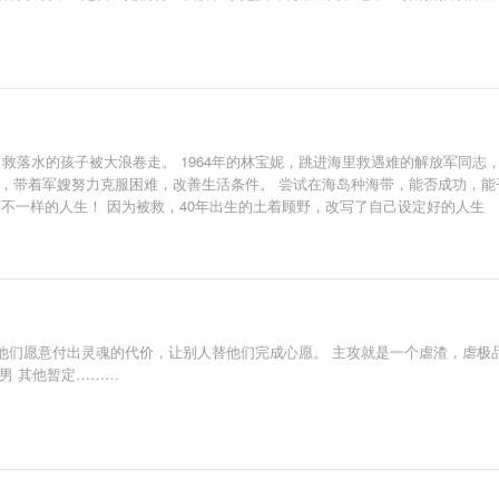
，为了救落水的孩子被大浪卷走。 1964年的林宝妮，跳进海里救遇难的解放军
岛，带着军嫂努力克服困难，改善生活条件。 尝试在海岛种海带，能否成功，能
了不一样的人生！ 因为被救，40年出生的土着顾野，改写了自己设定好的人生
们愿意付出灵魂的代价，让别人替他们完成心愿。 主攻就是一个虐渣，虐极品
男 其他暂定………