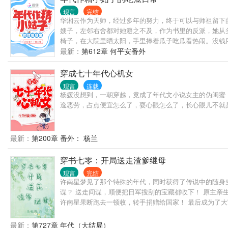
现言
完结
华湘云作为天师，经过多年的努力，终于可以与师祖留下
嫂子，左邻右舍都对她避之不及，作为书里的反派，她从
椅子，在大院里晒太阳，手里捧着瓜子吃瓜看热闹。没钱
最新：
第612章 何平安番外
穿成七十年代心机女
现言
连载
杨媛没想到，一朝穿越，竟成了年代文小说女主的伪闺蜜
逸恶劳，占点便宜怎么了，耍心眼怎么了，长心眼儿不就
最新：
第200章 番外： 杨兰
穿书七零：开局送走渣爹继母
现言
完结
许南星梦见了那个特殊的年代，同时获得了传说中的随身空
谍？ 送走间谍，顺便把日军搜刮的宝藏都收下！ 原主亲
许南星果断跑去一顿收，转手捐赠给国家！ 最后成为了
最新：
第727章 年代（大结局）