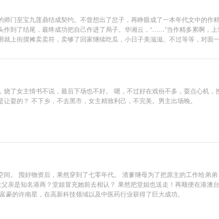
的师门至宝九莲鼎结成契约。不曾想出了岔子，再睁眼成了一本年代文中的作
头作到了结尾，最终成功把自己作进了局子。华湘云，“……”当作精多累啊，
用就上街摆摊卖卖符，卖够了回家继续吃瓜，小日子美滋滋。不过等等，对面
，烧了女主情书不说，最后下场也不好。 嗯，不过好在戏份不多，耍点心机，
是让耍的？ 不下乡，不去黑市，女主精致利己，不完美。男主出场晚。
间。 囤好物资后，果然穿到了七零年代。 渣爹继母为了把原主的工作给弟弟
生父亲是知名港商？堂姐冒充她前去相认？ 果然把堂姐也送走！再顺便在港澳
大富豪的许南星，在高新科技领域以及中医药行业获得了巨大成功。