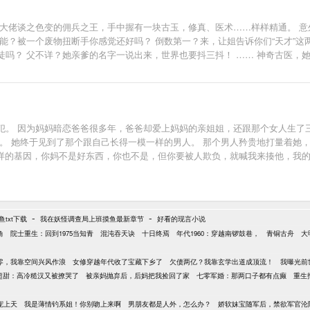
的大佬谈之色变的佣兵之王，手中握有一块古玉，修真、医术……样样精通。 意
能？被一个废物扭断手你感觉还好吗？ 倒数第一？来，让姐告诉你们“天才”这
吗？ 父不详？她亲爹的名字一说出来，世界也要抖三抖！ …… 神奇古医，她
为人，她依旧活的风生水起，一不小心还成了无人敢惹的国民千金！】 一手掌
：都快半夜了，你还有事要忙？ 某男：没。 老爷子：那你这么晚出去？ 某男：
犯。 因为妈妈暗恋爸爸很多年，爸爸却爱上妈妈的亲姐姐，还跟那个女人生了
。 她终于见到了那个跟自己长得一模一样的男人。 那个男人矜贵地打量着她
这样的基因，你妈不是好东西，你也不是，但你要被人欺负，就喊我来揍他，我的
分不要，全帮你存起来。” 她开局爆火，进娱乐圈成为了国民闺女，参加综艺天
我们俩组成一个新的家。” 她拎着小行李与家人告别，一群男人却齐齐黑了脸
-
-
txt下载
我在妖怪调查局上班摸鱼最新章节
好看的现言小说
角
院士重生：回到1975当知青
混沌吞天诀
十日终焉
年代1960：穿越南锣鼓巷，
青铜古舟
大
零，我靠空间兴风作浪
女修穿越年代收了宝藏下乡了
欠债两亿？我靠玄学出道成顶流！
我曝光前
超甜：高冷糙汉又被撩哭了
被亲妈抛弃后，后妈把我捡回了家
七零军婚：那两口子都有点癫
重生
宠上天
我是薄情钓系姐！你别吻上来啊
男朋友都是人外，怎么办？
娇软妹宝随军后，禁欲军官沦