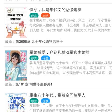
快穿，我是年代文的悲惨炮灰
现言
完结
在末世死后，程春丫被系统绑定，穿进一个又一个小世界，
每次穿的人物都有点惨。 什么渣男，什么极品家人，那可
剧人物 七十年代女知青 精神出轨的丈夫 六十年代的养女 
最新：
第2658章 九十年代舔狗男三十
军婚后爱：穿到和糙汉军官离婚前
现言
连载
姜满月意外穿越到七十年代，成了一个即将被离婚的极品
了。 结果没想到，这一等就等出了问题。 富是真富了，
匆匆赶回家准备离婚。 却发现他那位原本刁蛮不讲理，
生，简直把她宠到了心尖上。 * 陆家家训时间到—— 陆凛
最新：
第181章 前世今生番外1
重生八十年代，带着空间嫁军人
现言
连载
夏锦重生了，重生在了十八岁外婆刚去世的时候。重生后
生到了继姐跟自己所要玉佩的前一天，夏锦想这一世她不