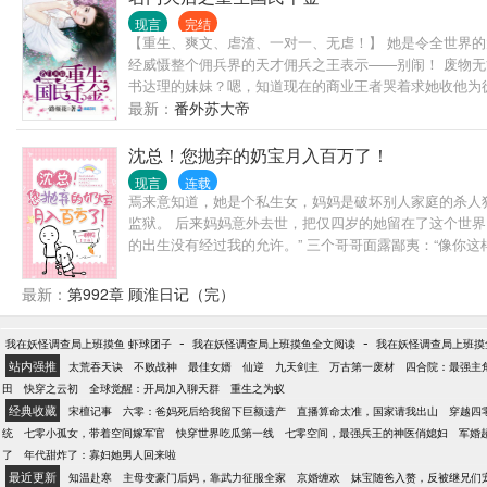
现言
完结
【重生、爽文、虐渣、一对一、无虐！】 她是令全世界
经威慑整个佣兵界的天才佣兵之王表示——别闹！ 废物无
书达理的妹妹？嗯，知道现在的商业王者哭着求她收他为徒
技并存，她是圈中人人向往的女神。 【一朝重生，再世
最新：
番外苏大帝
圈，顺便征服征服一下某人。 *** 【小剧场】 老爷子
儿。 苏小（家）姐（主）：……
沈总！您抛弃的奶宝月入百万了！
现言
连载
焉来意知道，她是个私生女，妈妈是破坏别人家庭的杀人
监狱。 后来妈妈意外去世，把仅四岁的她留在了这个世界
的出生没有经过我的允许。” 三个哥哥面露鄙夷：“像你
不会认可你，而且你要进演艺圈挣钱，但你挣的钱我们一
胆的顾小爷，顾小爷高傲地拉着她的手：“我带着你长大，
最新：
第992章 顾淮日记（完）
-
-
我在妖怪调查局上班摸鱼 虾球团子
我在妖怪调查局上班摸鱼全文阅读
我在妖怪调查局上班摸鱼
站内强推
太荒吞天诀
不败战神
最佳女婿
仙逆
九天剑主
万古第一废材
四合院：最强主
田
快穿之云初
全球觉醒：开局加入聊天群
重生之为蚁
经典收藏
宋檀记事
六零：爸妈死后给我留下巨额遗产
直播算命太准，国家请我出山
穿越四
统
七零小孤女，带着空间嫁军官
快穿世界吃瓜第一线
七零空间，最强兵王的神医俏媳妇
军婚
了
年代甜炸了：寡妇她男人回来啦
最近更新
知温赴寒
主母变豪门后妈，靠武力征服全家
京婚缠欢
妹宝随爸入赘，反被继兄们