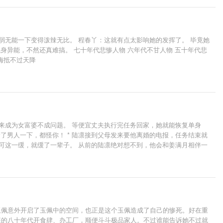
弱无能一下变得泼辣无比。 程春丫：这就有点太影响她的发挥了。 毕竟她
身异能，不然还真难搞。 七十年代悲惨人物 六年代不甘人物 五十年代悲
青梅抵不过天降
来成为女富婆不成问题。 等便宜丈夫执行完任务回家，她就能恢复单身
了男人一下，都怪你！ * 陆凛接到父母发来要他离婚的电报，任务结束就
可这一缓，就缓了一辈子。 从前的陆凛绝对想不到，他会和姜满月相伴一
” “家训第二条！如果妈妈错了，遵照第一条执行！”
玉佩意外开启了玉佩中的空间，也正是这个玉佩造成了自己的惨死。好在重
展的八十年代开食肆、办工厂，顺便斗斗极品家人。不过谁能告诉她不过就