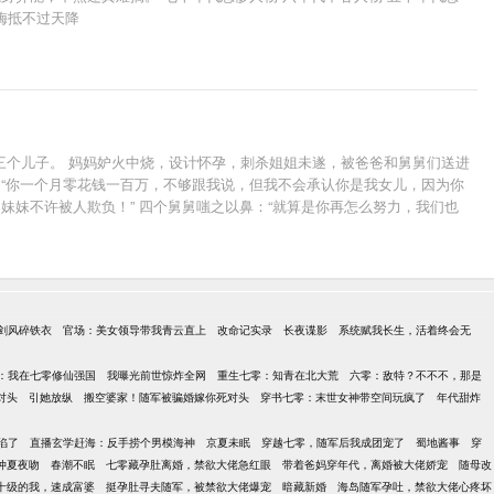
青梅抵不过天降
三个儿子。 妈妈妒火中烧，设计怀孕，刺杀姐姐未遂，被爸爸和舅舅们送进
，“你一个月零花钱一百万，不够跟我说，但我不会承认你是我女儿，因为你
妹妹不许被人欺负！” 四个舅舅嗤之以鼻：“就算是你再怎么努力，我们也
天上热搜，努力挣钱报答养育之恩。 青梅竹马顾淮也突然变成让人闻风丧
，将她强势搂在怀里，无论如何也不撒手。
剑风碎铁衣
官场：美女领导带我青云直上
改命记实录
长夜谍影
系统赋我长生，活着终会无
：我在七零修仙强国
我曝光前世惊炸全网
重生七零：知青在北大荒
六零：敌特？不不不，那是
对头
引她放纵
搬空婆家！随军被骗婚嫁你死对头
穿书七零：末世女神带空间玩疯了
年代甜炸
陷了
直播玄学赶海：反手捞个男模海神
京夏未眠
穿越七零，随军后我成团宠了
蜀地酱事
穿
仲夏夜吻
春潮不眠
七零藏孕肚离婚，禁欲大佬急红眼
带着爸妈穿年代，离婚被大佬娇宠
随母改
十级的我，速成富婆
挺孕肚寻夫随军，被禁欲大佬爆宠
暗藏新婚
海岛随军孕吐，禁欲大佬心疼坏