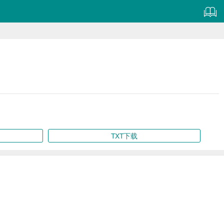
TXT下载