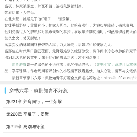
当夜，林家被搬空，片瓦不留，连老鼠洞都刮净。
带着幼弟下乡寻母。
在北大荒，她遇见了“狼”崽子——谢云策。
她徒手搏野猪，震慑宵小，护家人周全。他暗夜潜行，为她扫平障碍，铺就暗网。
他则凭借过人的胆识和对黑市规则的掌控，在改革浪潮初涌时，悄然编织起庞大的
复仇之火，焚天裂地！
抛妻弃女的林建国终被锒铛入狱，万人唾骂，后娘继姐如丧家之犬。
当那位在时代风口翻云覆雨、最野最难驯的经济教父，将传闻中冷心冷肺的许家千
凛冽北大荒的风雪中，属于他们的燎原之火，才刚刚点燃！
周周若野
是一名出色的小说作者，他的作品包括：《
穿书七零：系统让我掌掴
品，字字珠玑，作者周周若野创作的小说情节跌宕起伏、扣人心弦，情节与文笔俱
最新章节穿书六零：疯批知青不好惹全文阅读推荐地址：https://m.20xs.org/shu/4
穿书六零：疯批知青不好惹
第221章 并肩同行，一生荣耀
第220章 平反了，团聚
第219章 离别与守望