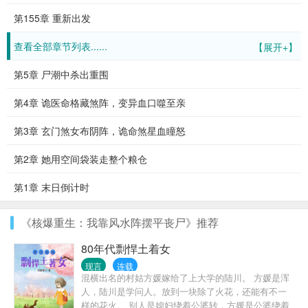
第155章 重新出发
查看全部章节列表......
【展开+】
第5章 尸潮中杀出重围
第4章 诡医命格藏煞阵，变异血口噬至亲
第3章 玄门煞女布阴阵，诡命煞星血瞳怒
第2章 她用空间袋装走整个粮仓
第1章 末日倒计时
《核爆重生：我靠风水阵摆平丧尸》推荐
80年代剽悍土着女
现言
连载
混横出名的村姑方媛嫁给了上大学的陆川。 方媛是浑
人，陆川是学问人。放到一块除了火花，还能有不一
样的花火。 别人是媳妇绕着公婆转，方媛是公婆绕着