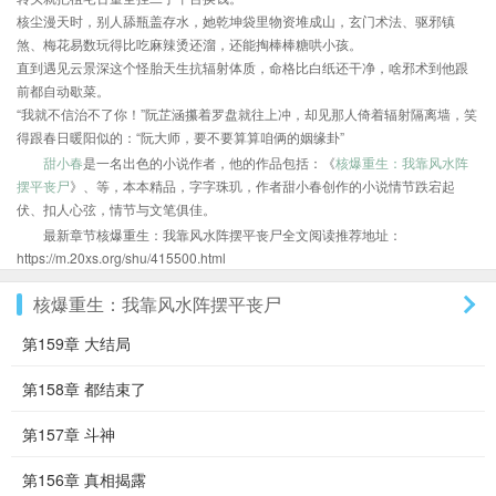
核尘漫天时，别人舔瓶盖存水，她乾坤袋里物资堆成山，玄门术法、驱邪镇
煞、梅花易数玩得比吃麻辣烫还溜，还能掏棒棒糖哄小孩。
直到遇见云景深这个怪胎天生抗辐射体质，命格比白纸还干净，啥邪术到他跟
前都自动歇菜。
“我就不信治不了你！”阮芷涵攥着罗盘就往上冲，却见那人倚着辐射隔离墙，笑
得跟春日暖阳似的：“阮大师，要不要算算咱俩的姻缘卦”
甜小春
是一名出色的小说作者，他的作品包括：《
核爆重生：我靠风水阵
摆平丧尸
》、等，本本精品，字字珠玑，作者甜小春创作的小说情节跌宕起
伏、扣人心弦，情节与文笔俱佳。
最新章节核爆重生：我靠风水阵摆平丧尸全文阅读推荐地址：
https://m.20xs.org/shu/415500.html
核爆重生：我靠风水阵摆平丧尸
第159章 大结局
第158章 都结束了
第157章 斗神
第156章 真相揭露