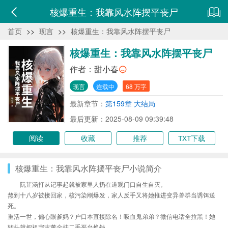
核爆重生：我靠风水阵摆平丧尸
首页
>>
现言
>>
核爆重生：我靠风水阵摆平丧尸
核爆重生：我靠风水阵摆平丧尸
作者：
甜小春
现言
连载中
68 万字
最新章节：
第159章 大结局
最后更新：2025-08-09 09:39:48
阅读
收藏
推荐
TXT下载
核爆重生：我靠风水阵摆平丧尸小说简介
阮芷涵打从记事起就被家里人扔在道观门口自生自灭。
熬到十八岁被接回家，核污染刚爆发，家人反手又将她推进变异兽群当诱饵送
死。
重活一世，偏心眼爹妈？户口本直接除名！吸血鬼弟弟？微信电话全拉黑！她
转头就把祖宅古董全挂二手平台换钱。