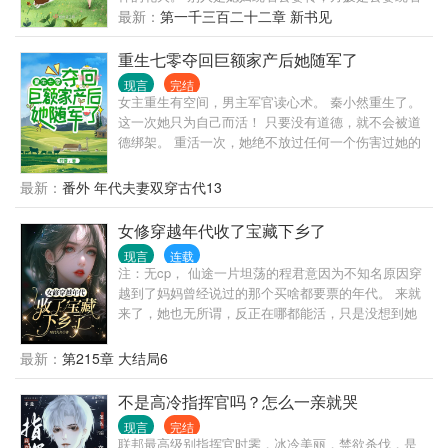
儿媳妇转，带领一家子过的红红火火，同抢了自己前
最新：
第一千三百二十二章 新书见
未婚夫的重生女活成了对照组。
重生七零夺回巨额家产后她随军了
现言
完结
女主重生有空间，男主军官读心术。 秦小然重生了。
这一次她只为自己而活！ 只要没有道德，就不会被道
德绑架。 重活一次，她绝不放过任何一个伤害过她的
人。 妈妈留给她的玉镯空间，是她的，继妹别想再抢
走！ 妈妈和祖父留下来的遗产，都是她的，渣爹后妈
最新：
番外 年代夫妻双穿古代13
想都不要想！离开前把家底全搬空！ 前世继妹让她顶
替下乡，这次她先下手给继妹报名下乡！ 她和渣爹后
女修穿越年代收了宝藏下乡了
妈斗智斗勇，谁知中途来了个高冷帅军官。 “你好，我
现言
连载
是你未婚夫，来和你结婚的。” …… 霍念平从军七
注：无cp， 仙途一片坦荡的程君意因为不知名原因穿
载，性格冷漠，是草原上的高冷之花，霍家人为他的
越到了妈妈曾经说过的那个买啥都要票的年代。 来就
婚事操碎了心。 直到有天霍家收到了一封信，自称和
来了，她也无所谓，反正在哪都能活，只是没想到她
霍念平有婚约，霍家人决定死马当活马医，让霍念平
穿的这个身份居然是个资本家的小姐。 因为种种原因
去接未婚妻回家结婚。 霍念平出人意外地答应了。 他
不得不下乡，也无所谓了，下乡也好城里也罢，都能
最新：
第215章 大结局6
不结婚是因为他有读心异能，知道的越多就对人心越
活。 临下乡前，她将原主家附近的宝藏收刮的干干净
绝望。 他没有结婚的想法，直到遇见他未曾谋面的未
净。 等下了乡，她才发现她成了家主，一个村子都是
不是高冷指挥官吗？怎么一亲就哭
婚妻。 真香定律可能会迟到，但永远都不会缺席！
她的人。 还奇葩的遇到了个重生女，从她脑海里，她
现言
完结
又知道了即将有个堂姐要从港城归来，目的就是程家
联邦最高级别指挥官时霁，冰冷美丽，禁欲杀伐，是