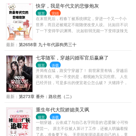
也送走！再顺便在港澳台把生意发展过去！ 外国富商
快穿，我是年代文的悲惨炮灰
祖先是侵华将军，私藏抢来的大量中华文物？ 许南星
现言
完结
果断跑去一顿收，转手捐赠给国家！ 最后成为了大富
在末世死后，程春丫被系统绑定，穿进一个又一个小
豪的许南星，在高新科技领域以及中医药行业获得了
世界，而且还被规定不能随便改变人设。 比如目不识
巨大成功。
丁一下变得学识渊博。 比如软弱无能一下变得泼辣无
比。 程春丫：这就有点太影响她的发挥了。 毕竟她每
次穿的人物都有点惨。 什么渣男，什么极品家人，那
最新：
第2658章 九十年代舔狗男三十
可真是要什么有什么。 没有更渣更极品的，只有最渣
最极品的。 唉！幸亏她有隐身异能，不然还真难搞。
七零随军，穿越闪婚军官后赢麻了
七十年代悲惨人物 六年代不甘人物 五十年代悲剧人物
现言
连载
七十年代女知青 精神出轨的丈夫 六十年代的养女 冷
开局有点猛，路安宁穿越了！ 前世家里有钱，穿越后
暴力丈夫 知青丈夫 上门女婿 愚孝男 恶婆婆 圣母病女
家里有权，唯一不变的是，都视她为宝贝疙瘩。 人生
儿 七十年代冤大种 青梅抵不过天降
已经开挂，可是多出的便宜老公怎么破？ 大猪蹄子，
只会影响她搞钱的速度！ 正当她思考要不要离婚之
际，那个男人却把钱票和存折主动交到她手里，还偷
最新：
第273章 番外：路欣然（二）
偷送了她几大盒价值不菲的金银珠宝。 妄想用金钱来
打动她，她是这么肤浅的人吗？ 咦~ 这个心机的男
重生年代大院娇媳美又飒
人，光天化日下冲什么澡！ 以为八块腹肌能诱惑到
现言
连载
她？ 不行，刚才没看清，让她再观察观察再说。 * 就
一朝穿越，云依成了与自己名字同音的‘恋爱脑’小可怜
在路安宁为每晚不用睡同一张床而暗自窃喜之时，便
楚芸一。 原主不仅被人算计了工作，还被人哄骗着报
宜老公执行完任务回来悄咪咪的爬上了主卧的床。 她
了名，准备要下乡。 无意间发现说喜欢自己的人，竟