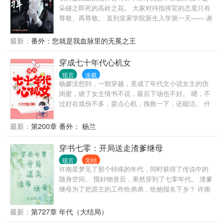
的宝藏，和毁灭整个程家。 开玩笑勒，进了自个口袋
朵碰之即死的高岭之花。 大家对待指挥官的态度只有
的东西怎么可能会给出去，想毁程家更别想了，因为
尊敬、再尊敬。 直到皇家学院新生入学第一天—— 谢
我现在是家主。
灼一身冲锋衣站在人群中，一头灿烂不羁的银发，出
挑的让人挪不开眼： “指挥官，您还记得我吗？” “在上
最新：
番外：您就是我血脉里的无冕之王
周医院门口马路边的花园，花园里有一片秃了的草，
您就蹲在草里红着眼眶嗦手指尖尖……” “啊，那可怜
穿成七十年代心机女
见的，我还给您递了纸和草莓牛奶呢！” “………” 现场
现言
连载
一片死寂。 指挥官一言不发，面色冰冷的睨着他。 谢
杨媛没想到，一朝穿越，竟成了年代文小说女主的伪
灼福至心灵，恭敬的九十度弯腰：“……对叭起。是我
闺蜜，烧了女主情书不说，最后下场也不好。 嗯，不
认错人了。” …… 出生在ABO性别的第八星系，时霁
过好在戏份不多，耍点心机，挽救一下，还能活。 什
在某天迎来了二次分化。 战无不胜的指挥官本以为自
么？下乡？不可能绝对不可能。我就是奸懒馋滑，好
己会由Beta分化成顶级Alpha，谁知…… 他看着化验
逸恶劳，占点便宜怎么了，耍心眼怎么了，长心眼儿
最新：
第200章 番外： 杨兰
单上的Omega，平静将单子扔到垃圾桶里。 他不需要
不就是让耍的？ 不下乡，不去黑市，女主精致利己，
Alpha，他想。 *清冷禁欲美人指挥官×骚话连篇银毛狼
不完美。男主出场晚。
穿书七零：开局送走渣爹继母
狗
现言
完结
许南星梦见了那个特殊的年代，同时获得了传说中的
随身空间。 囤好物资后，果然穿到了七零年代。 渣爹
继母为了把原主的工作给弟弟，给她报名下乡？ 许南
星果断使计把渣爹继母都送走！ 下乡发现日本间谍？
送走间谍，顺便把日军搜刮的宝藏都收下！ 原主亲生
最新：
第727章 年代（大结局）
父亲是知名港商？堂姐冒充她前去相认？ 果然把堂姐