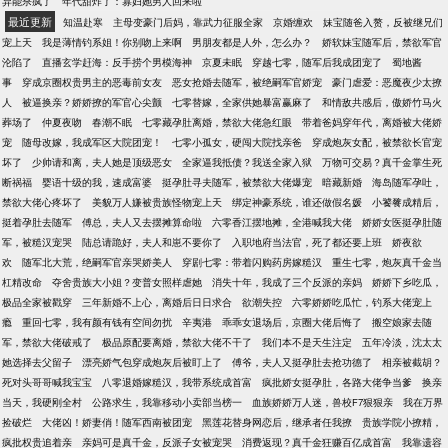
异能杀疯了
年代甜炸了：寡妇她男人回来啦
最近更新
知温赴寒
主母变豪门后妈，靠武力征服全家
京婚缠欢
妹宝随爸入赘，反被继兄们
宠上天
我是薄情钓系姐！你别吻上来啊
男朋友都是人外，怎么办？
娇软妹宝随军后，禁欲军官
沦陷了
直播玄学赶海：反手捞个男模海神
京夏未眠
穿越七零，随军后我成团宠了
蜀地酱
事
穿成京圈权贵男主的恶毒前女友
恶女抢婚去随军，被绝嗣军官娇宠
豪门虐爱：恶魔夜少太撩
人
被逼换亲？娇娇撩的军官心尖颤
七零替嫁，全家供她暴富赢麻了
和情敌共感后，傲娇竹马火
葬场了
仲夏夜吻
春潮不眠
七零藏孕肚离婚，禁欲大佬急红眼
带着爸妈穿年代，离婚被大佬娇
宠
随母改嫁，我成军区大院团宠！
七零小孤女，硬闯大院找亲爸
穿成炮灰女配，被禁欲长官宠
坏了
少帅请和离，夫人她是顶级恶女
全家逼我抵债？我送全家入狱
万物可交易？真千金掌生死
断祸福
婴语十级的我，速成富婆
挺孕肚寻夫随军，被禁欲大佬爆宠
暗藏新婚
海岛随军孕吐，
禁欲大佬心疼坏了
美貌万人嫌被贵族怪物宠上天
绑定神豪系统，谁还做假名媛
小饕餮成精后，
挺着孕肚去随军
傅总，夫人又去摆摊算命啦
六零香江摆地摊，全港喊我大佬
娇娇女医挺孕肚随
军，被糙汉宠哭
陆总请跪好，夫人和崽不要你了
入职地府当法官，死了都还要上班
娇夜欲
欢
随军北大荒，绝嗣军官亲哭娇美人
穿剧七零：带着闪购药房嫁糙汉
重生七零，炮灰真千金当
杠精改命
夺舍贵族大小姐？变普女照样虐她
消失十年，我成了三个反派的亲妈
娇娇下乡吃瓜，
极品全家被戳穿
三年新婚不上心，离婚后日日求合
欲潮失控
六零娇娇吃瓜忙，钓系大佬宠上
瘾
重回七零，我有颜有钱有空间勿扰
辛夷港
乖乖女退场后，京圈大佬后悔了
搬空娘家去随
军，禁欲大佬破戒了
极品原配要离婚，禁欲大佬不干了
我们本不是天生注定
五年冷淡，沈太太
她选择去父留子
漂亮娇气包穿成炮灰后被盯上了
傅爷，夫人又挺孕肚去抢功德了
相亲被截胡？
死对头哥哥喊我宝宝
八零退婚嫁糙汉，我带系统成首富
疯批娇女挺孕肚，各路大佬争当爹
换亲
当天，我硬刚全村
公路求生，我靠移动小卖部当榜一
血族娇娇万人迷，兽校F7狠狠亲
我在万界
捡破烂
大佬凶！娇妻俏！随军西南被团宠
黑莲花替身网恋后，继承者任我撩
贵族学院小撩精，
疯批权贵追着亲
亲妈可是真千金，反派子女被宠哭
消费返现？真千金狂赚百亿成首富
我靠遗容