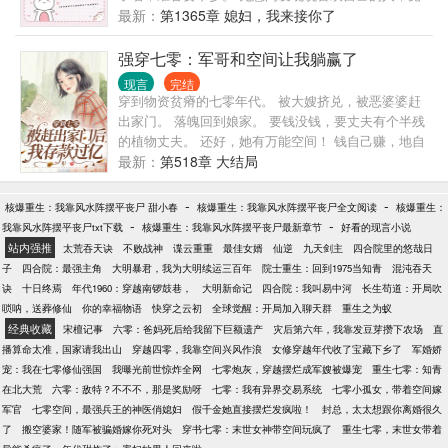
一直以为他冷静自持、身体欠佳，结果被他惊人的体
然背着她与别人私会，才明白原来一切都是他们的算
最新：
第1365章 媳妇，我来接你了
力累弯了腰。 怎么回事？ 谁传出来的假情报？ 说好
计。 失魂落魄时，又接到爷爷出事的消息，一时心灰
的目如寒冰，冷淡疏离呢？ 现在这个精力旺盛的黏人
意冷，香消玉损在了灵堂之上。 云依以其人之道还治
强穿七零：军哥和空间让我躺赢了
小狼狗是谁？ “报告首长，夫人和隔壁邻居吵起来
其人之身，雷霆手段夺回工作，让算计原主的一家
了！” “我媳妇儿那么温柔，连话都说不利索，怎么
现言
完结
人，成了人人喊打的过街老鼠。 还顺手把看不上原主
穿到物资贫瘠的七零年代。 被大嫂挤兑，被恶婆婆赶
吵？！” 以为她受欺负，狂奔回家后发现她正妙语连
的娃娃亲给退了，我呸，将来还不知道是谁看不上谁
出家门。 落魄回到娘家。 要钱没钱，要丈夫有个半残
珠，滔滔不绝的把人往死里怼。 “报告首长，夫人和客
呢？ 看着无意间得来的金手指，她在心中感叹：塞翁
的植物丈夫。 还好，她有万能空间！ 钱自己赚，地自
户正在打架！” “媳妇儿，不用手软，有我给你撑腰！”
失马焉知非福。 至于寻亲？ 还是顺其自然吧，她可不
己种，房自己建。 说好成为亿万富翁后带着半残老公
最新：
第518章 大结局
想给自己找一堆祖宗回来，孤女这身份就挺好。 第一
吃香的喝辣的。 可事业还没开始，植物人老公半夜就
次见面，被男人抛来的篮球砸出了鼻血...... 第二次见
站起来了！！ “喂，陆晏舟你挡我当亿万首富的路
-
-
核爆重生：我靠风水阵摆平丧尸 甜小春
核爆重生：我靠风水阵摆平丧尸全文阅读
核爆重生：
面，被人误会是同伙，两人默契合作，逃出生天........
了。” 陆晏舟：“那我给你让个路，你当首富，我当首
-
-
我靠风水阵摆平丧尸txt下载
核爆重生：我靠风水阵摆平丧尸最新章节
好看的现言小说
第三次见面，差点成了男人的解药，这都是什么孽
富背后的男人！夫妻搭档，干活不累”
站内强推
太荒吞天诀
不败战神
谍云重重
最佳女婿
仙逆
九天剑主
四合院里的悠哉日
缘......... 然一副双面绣，让大院里公认淡溥寡欲、不
子
四合院：最强主角
大明暴君，我为大明续运三百年
院士重生：回到1975当知青
混沌吞天
近女色的霍四少为她疯、为她狂，为她哐哐撞大墙。
诀
十日终焉
年代1960：穿越南锣鼓巷，
大明新命记
四合院：我叫易中河
长生苟道：开局吹
大院里的人谁不说一声霍四少大义，却不知他为家族
唢呐，送葬修仙
你的幸福物语
快穿之云初
全球觉醒：开局加入聊天群
重生之为蚁
牺牲也只是障眼法，为的就是能光明正大守在她身
经典收藏
宋檀记事
六零：爸妈死后给我留下巨额遗产
灾后第六年，我靠发豆芽攒下农场
直
边。 小女人靠在他肩上娇声委屈道：她们都不喜欢
播算命太准，国家请我出山
穿越四零，我靠空间兴风作浪
女修穿越年代收了宝藏下乡了
军婚娇
我，还说我是狐狸精，耍了手段才勾引了你。 对那些
宠：我在七零修仙强国
我曝光前世惊炸全网
七零炮灰，穿越摆烂成军嫂被爆宠
重生七零：知青
伤害、算计过她的人，霍四少霸气表示：零容忍。 用
在北大荒
六零：敌特？不不不，那是奖励呀
七零：我有异界交易系统
七零小孤女，带着空间嫁
实际行动让她们‘啪啪’打脸。 她就是爷的逆鳞！ 三世
军官
七零空间，最强兵王的神医俏媳妇
假千金她直接摆烂发疯啦！
封总，太太想跟你离婚很久
情缘宠妻狂魔上线！
了
搬空婆家！随军被骗婚嫁你死对头
穿书七零：末世女神带空间玩疯了
重生七零，末世女带着