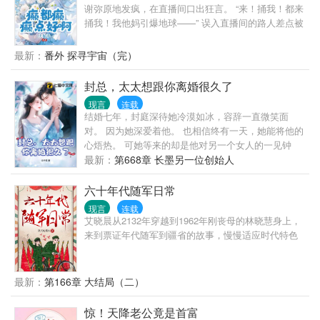
原因。 他双眸浓黑如墨，视线始终落在和旁边人欢声
谢弥原地发疯，在直播间口出狂言。 “来！捅我！都来
笑语的女人身上。 他强压暗瘾，声音晦暗低语。 “哄
捅我！我他妈引爆地球——” 误入直播间的路人差点被
人”
吓晕。 好好好，见过讨好型人格，还是头一次见到讨
死型人格。 - 戴面具参加恋综，初次登场就暴揍普信
最新：
番外 探寻宇宙（完）
男。 弹幕直呼：爱了！粉了！快让我看看她是谁！ 于
是谢弥摘掉面具露出真容。 弹幕沉默，弹幕惊恐，弹
封总，太太想跟你离婚很久了
幕震怒。 谢弥邪魅一笑：“没想到吧小黑子，你活爹来
现言
连载
了。” - 后来。 谢弥凭一己之力把恋综变成癫综，节目
结婚七年，封庭深待她冷漠如冰，容辞一直微笑面
组从最初的无可奈何到最后含泪配合。 财阀公子喊她
对。 因为她深爱着他。 也相信终有一天，她能将他的
爹，反差淑女成她迷妹，偏执少爷被她死死拿捏，恶
心焐热。 可她等来的却是他对另一个女人的一见钟
毒千金更是化身傲娇怪。 弹幕两级反转： - 神秘总裁
情，呵护备至。 她依旧苦苦坚守他们的婚姻。 直到她
最新：
第668章 长墨另一位创始人
脑回路清奇，却唯独与她灵魂共振。 节目组配置心率
生日当天，千里迢迢飞国外找他和女儿，他却带着女
手环，心率到达120便会响起铃声。 众人使出浑身解
儿去陪那个女人，丢她一个人独守空房。 她终于彻底
六十年代随军日常
数也无法让他心率上升半分，她却只是站在那便令他
死心。 看着亲手带大的女儿要别的女人做她妈妈，容
铃声大起。 再后来，他终于承认了。 “对，我上节目
现言
连载
辞也不再心疼。 拟好离婚协议，放弃抚养权，她潇洒
艾晓晨从2132年穿越到1962年刚丧母的林晓慧身上，
就是冲她去的。” “我很早就认识她了。” 【永远不按套
离去，从此对他们父女不闻不问，坐等离婚证办下
来到票证年代随军到疆省的故事，慢慢适应时代特色
路
来。 放弃家庭，回归事业，昔日被所有人看不起的她
轻易挣得过千亿的身家。 然而她左等右等，离婚证没
办下来不说，昔日不愿回家的男人回家次数却越来越
最新：
第166章 大结局（二）
频繁，对她也越粘越紧。 得知她要离婚，向来矜贵冷
漠的男人将她堵在墙角：“离婚？不可能的事。”
惊！天降老公竟是首富