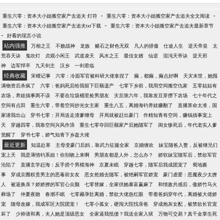
半身全是腿…… 有这样的禁欲男神，谁还想守活寡！
当晚就搂着男人睡觉觉！ 她养娃致富两不误，红红火
-
-
重生六零：资本大小姐搬空家产去追夫 灯符
重生六零：资本大小姐搬空家产去追夫全文阅读
火走上人生巅峰。 到了夜里，军人老公却摸着他的肚
-
重生六零：资本大小姐搬空家产去追夫txt下载
重生六零：资本大小姐搬空家产去追夫最新章节
子委屈道：“宝贝，是我还不够努力吗？什么时候给我
-
好看的现言小说
生崽崽？”
站内强推
万相之王
不败战神
龙族
赌石之财色无双
凡人的骄傲
仕途人生
逆天帝皇
太
荒吞天诀
鬼吹灯
贞观小闲王
武道凌天
风水之王
最佳女婿
仙逆
混沌天帝诀
逆天邪
神
边军悍卒
九天剑主
汉乡
一剑君临
经典收藏
宋檀记事
六零：冷面军官被科研大佬拿捏了
癫，都癫，癫点好啊
天灾末世，她囤
满物资后杀疯了
六零：爸妈死后给我留下巨额遗产
七零下乡前，我用空间搬空仇家
五零姑姑有
农场，养娃搞事两不误
不要在垃圾桶里捡男朋友
灾后第六年，我靠发豆芽攒下农场
七十年代之
空间有点田
重生六零，带着空间抄光女主家
重生八五，离婚海钓养娃赚翻了
直播算命太准，国
家请我出山
穿书七零：开局送走渣爹继母
开局就被赶出豪门
作精知青有空间，赚钱搞事宠上
天
穿越四零，我靠空间兴风作浪
重生七零夺回巨额家产后她随军了
闺女惨死后，年代老实人爹
觉醒了
穿书七零，娇气知青下乡盘大佬
最近更新
知温赴寒
主母变豪门后妈，靠武力征服全家
京婚缠欢
妹宝随爸入赘，反被继兄们
宠上天
我是薄情钓系姐！你别吻上来啊
男朋友都是人外，怎么办？
娇软妹宝随军后，禁欲军官
沦陷了
直播玄学赶海：反手捞个男模海神
京夏未眠
穿越七零，随军后我成团宠了
蜀地酱
事
穿成京圈权贵男主的恶毒前女友
恶女抢婚去随军，被绝嗣军官娇宠
豪门虐爱：恶魔夜少太撩
人
被逼换亲？娇娇撩的军官心尖颤
七零替嫁，全家供她暴富赢麻了
和情敌共感后，傲娇竹马火
葬场了
仲夏夜吻
春潮不眠
七零藏孕肚离婚，禁欲大佬急红眼
带着爸妈穿年代，离婚被大佬娇
宠
随母改嫁，我成军区大院团宠！
七零小孤女，硬闯大院找亲爸
穿成炮灰女配，被禁欲长官宠
坏了
少帅请和离，夫人她是顶级恶女
全家逼我抵债？我送全家入狱
万物可交易？真千金掌生死