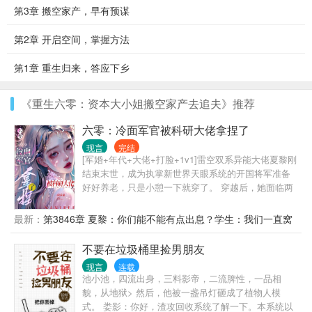
第3章 搬空家产，早有预谋
第2章 开启空间，掌握方法
第1章 重生归来，答应下乡
《重生六零：资本大小姐搬空家产去追夫》推荐
六零：冷面军官被科研大佬拿捏了
现言
完结
[军婚+年代+大佬+打脸+1v1]雷空双系异能大佬夏黎刚
结束末世，成为执掌新世界天眼系统的开国将军准备
好好养老，只是小憩一下就穿了。 穿越后，她面临两
个选择： ——要么嫁给一个让她结婚后让着小三的自
以为是妈宝男，要么下乡去穷乡僻壤的地方当知青。
最新：
第3846章 夏黎：你们能不能有点出息？学生：我们一直窝
夏黎：拳头硬了！就这样的小白脸，我一拳能打一个
窝囊囊
加强连！ 努力为首长爹官复原职，成为首长爹最贴心
不要在垃圾桶里捡男朋友
的米虫小棉袄好好养老他不香吗？ 可是努力着，努力
现言
连载
着，夏黎回头一看。 嗯？我这军职怎么比我首长爹还
池小池，四流出身，三料影帝，二流脾性，一品相
高了？ 南岛一大队来了位漂亮新知青，小姑娘一身痞
貌，从地狱> 然后，他被一盏吊灯砸成了植物人模
气，听说一脚就能把人踹骨折，思想不正，和她亲近
式。 娄影：你好，渣攻回收系统了解一下。本系统以