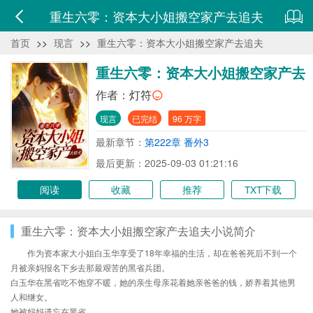
重生六零：资本大小姐搬空家产去追夫
首页
>>
现言
>>
重生六零：资本大小姐搬空家产去追夫
重生六零：资本大小姐搬空家产去
追夫
作者：
灯符
现言
已完结
96 万字
最新章节：
第222章 番外3
最后更新：2025-09-03 01:21:16
阅读
收藏
推荐
TXT下载
重生六零：资本大小姐搬空家产去追夫小说简介
作为资本家大小姐白玉华享受了18年幸福的生活，却在爸爸死后不到一个
月被亲妈报名下乡去那最艰苦的黑省兵团。
白玉华在黑省吃不饱穿不暖，她的亲生母亲花着她亲爸爸的钱，娇养着其他男
人和继女。
她被妈妈遗忘在黑省。