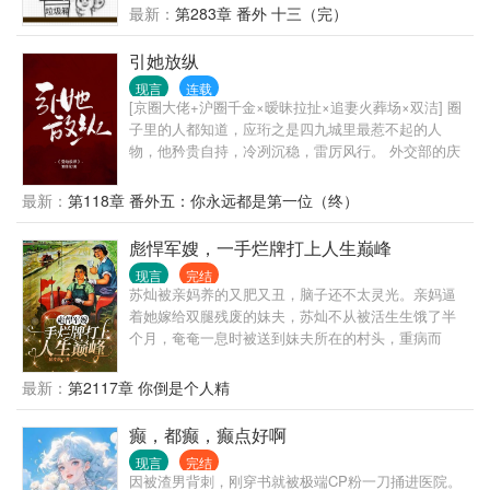
绝对会倒霉！ 不久后…… 队员们挑着扁担，挥汗如雨
渣攻的悔意值为计量单位，每积
最新：
第283章 番外 十三（完）
的为甘蔗地浇水。 夏黎靠着玻璃瓶子、注射器弄出自
动水泵浇地。 村民们多用了一点蜡烛，心疼得心绞
引她放纵
痛。 夏梨用一点儿盐和碳粉做成干电池，用上免费电
灯。 队员们：不行！！！夏黎必须得好好亲近！ 夏
现言
连载
[京圈大佬+沪圈千金×暧昧拉扯×追妻火葬场×双洁] 圈
黎：谢邀，已被特招入伍，目前在“国家队”。 —— 海
子里的人都知道，应珩之是四九城里最惹不起的人
军陆战队最冷漠、禁欲，无人敢亲近的军官陆定远，
物，他矜贵自持，冷冽沉稳，雷厉风行。 外交部的庆
第一次见未来媳妇，她在和人贩子买孩子（误）。 第
功宴，是周惜除了在1308房里第一次见到应珩之。 他
二次见媳妇，她在黑市倒买倒卖（误）。 第三次见媳
姗姗来迟，却坐在全场的主位上，连翻译司司长对他
妇，她在帮特务修无线电发射台（误）。 陆定远：
最新：
第118章 番外五：你永远都是第一位（终）
都毕恭毕敬。 周惜装作不认识他，面带笑容，敬了他
…… 后来：真香！
一杯酒。 他气场凌然，嗓音低沉慵懒，“章老带的学生
彪悍军嫂，一手烂牌打上人生巅峰
不会错的。” 宴会结束，他们心照不宣的进了1308的房
现言
完结
门。 — 待周惜意识到事情脱轨时，果断提出停止他们
苏灿被亲妈养的又肥又丑，脑子还不太灵光。亲妈逼
之间的关系。 应珩之指腹缓缓摩挲她的下巴，面色冷
着她嫁给双腿残废的妹夫，苏灿不从被活生生饿了半
漠，声音暗哑像是压着怒火，“你把我当做什么？” 周
个月，奄奄一息时被送到妹夫所在的村头，重病而
惜扭头，语气平静，“枕边挚友而已。” 他怒极反笑，
死。保镖苏灿意外穿书，接手了这个烂摊子。家徒四
紧握的拳头狠戾砸在墙上，凌厉的冷风铺过周惜侧
壁，要钱没钱，要饭没饭。看着残废的兵哥哥和身边
最新：
第2117章 你倒是个人精
脸。 他掀了掀眼皮，声音阴沉漠然，面无表情
骨瘦如柴的三个熊孩子，看她如何把一手烂牌打成王
说，“好，别后悔就好。” — 几个月后的高级晚宴上，
炸！
癫，都癫，癫点好啊
周惜盛装出席，终于目睹了沪圈顶级豪门千金的姿
容。 拍卖会后，人人都听说了京圈太子爷应珩之连续
现言
完结
拍下数十个藏品，豪掷八十个亿。 身旁好友惊讶问他
因被渣男背刺，刚穿书就被极端CP粉一刀捅进医院。