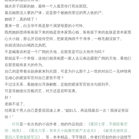
抛夫弃子回家的她，最终一个人孤苦伶仃死在医院。
最后她那没人要的尸体，还是那个被她伤害过的男人收的尸。
她错了，真的错了！
重来一世，白玉华不再是那个渴望母爱的小可怜。
既然她妈觉得爸爸留下来的钱是资本家黑心钱，爸爸留下来的血脉是资本家黑
心大小姐，那么开启祖传空间，把家底掏得干干净净，一根毛都没留下。
你就清清白白喝西北风吧。
不是喊着农村是一个广阔的天地，在那里是可以大有作为吗？
那就反手一个举报，送他们相亲相爱一家人去云南边疆那广阔的天地，看他们
在那里能有多大的作为。
自己则是带着全副身家来到兵团，可是为什么那个上一世的对自己一见钟情再
见倾心的硬派军官对自己爱答不理？
不过没关系，看她使出浑身解数，定能把硬派军官前夫勾搭到手。
可是等她使出百般武艺，对方还是若即若离。
好！
老娘不追了。
结果某个男人自己委委屈屈凑上来，“媳妇儿，再追我最后一次！我保证答应
你！”
灯符
是一名出色的小说作者，他的作品包括：《
重回七零，手握医毒空
间，独美
》、《
重生六零：资本大小姐搬空家产去追夫
》、《
被渣夫烧死后，
重回八零撩最硬军汉
》、等，本本精品，字字珠玑，作者灯符创作的小说情节