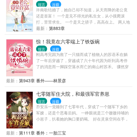
现言
连载
许南歌结婚了，她自己却不知道，从天而降的老公竟
还是首富！ 一个是见不得光的私生女，从小摸爬滚
打，苦苦求生。 一个是天之骄子，高高在上。 两人地
位天差地别，众人等着许南歌被扫地出门，可等着等
最新：
第883章
着，却只等来了首富的一条朋友圈： “老婆，可不可以
不离婚？” 众：？？
惊！我竟在六零端上了铁饭碗
现言
连载
刚高考完因为救了一只猫而成了植物人的苏语禾在躺
了一年后穿越了，穿越成了六十年代因为听到高考停
了的消息而一脚踩空落水而亡的南山村苏禾。 骤然穿
到六十年代农村，没手机没电没网，连上厕所都没
纸，苏禾很不适应，但还要面临找工作的压力……
最新：
第943章 番外——林景彦
哎，她还是个孩子啊，还有她刚考上的大学啊，没
啦！！！ ……认清事实后，苏禾开始了在六十年代的
七零随军住大院，和最强军官养崽
求生生涯，并且一不小心，竟然端上了铁饭碗，还把
现言
连载
整个老苏家都带起来了！ 不止活成了人人羡慕的样
乔安乐一觉睡到了七零年代，穿成了一个随军下乡的
子，还有了幸福的家庭，日子过得风生水起，在六七
军嫂，还是个恶毒后妈。 一睁眼就是三个嗷嗷待哺的
十年代，活出了她想要的生活……
小崽子，扒着她的胸口要奶喝。 好在灵泉空间在手，
十亿物资她有，发家致富完全不成问题。 就连传闻中
毁容残疾的军人老公，竟也宽肩窄腰、八块腹肌、下
最新：
第111章 番外：一胎三宝