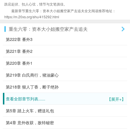
跌宕起伏、扣人心弦，情节与文笔俱佳。
最新章节重生六零：资本大小姐搬空家产去追夫全文阅读推荐地址：
https://m.20xs.org/shu/415292.html
重生六零：资本大小姐搬空家产去追夫
第222章 番外3
第221章 番外2
第220章 番外1
第219章 白氏商行，猪油蒙心
第218章 狠人丁香，断子绝孙
查看全部章节列表......
【展开+】
第5章 踏上火车，赠送礼包
第4章 意外收获，敌特秘密