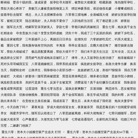
断祸福
婴语十级的我，速成富婆
挺孕肚寻夫随军，被禁欲大佬爆宠
暗藏新婚
海岛随军孕吐，
禁欲大佬心疼坏了
美貌万人嫌被贵族怪物宠上天
绑定神豪系统，谁还做假名媛
小饕餮成精后，
挺着孕肚去随军
傅总，夫人又去摆摊算命啦
六零香江摆地摊，全港喊我大佬
娇娇女医挺孕肚随
军，被糙汉宠哭
陆总请跪好，夫人和崽不要你了
入职地府当法官，死了都还要上班
娇夜欲
欢
随军北大荒，绝嗣军官亲哭娇美人
穿剧七零：带着闪购药房嫁糙汉
重生七零，炮灰真千金当
杠精改命
夺舍贵族大小姐？变普女照样虐她
消失十年，我成了三个反派的亲妈
娇娇下乡吃瓜，
极品全家被戳穿
三年新婚不上心，离婚后日日求合
欲潮失控
六零娇娇吃瓜忙，钓系大佬宠上
瘾
重回七零，我有颜有钱有空间勿扰
辛夷港
乖乖女退场后，京圈大佬后悔了
搬空娘家去随
军，禁欲大佬破戒了
极品原配要离婚，禁欲大佬不干了
我们本不是天生注定
五年冷淡，沈太太
她选择去父留子
漂亮娇气包穿成炮灰后被盯上了
傅爷，夫人又挺孕肚去抢功德了
相亲被截胡？
死对头哥哥喊我宝宝
八零退婚嫁糙汉，我带系统成首富
疯批娇女挺孕肚，各路大佬争当爹
换亲
当天，我硬刚全村
公路求生，我靠移动小卖部当榜一
血族娇娇万人迷，兽校F7狠狠亲
我在万界
捡破烂
大佬凶！娇妻俏！随军西南被团宠
黑莲花替身网恋后，继承者任我撩
贵族学院小撩精，
疯批权贵追着亲
亲妈可是真千金，反派子女被宠哭
消费返现？真千金狂赚百亿成首富
我靠遗容
修复成警局团宠
过度温情
重生七零当恶女，逼疯全家爽翻了
京港溺吻
网恋掉马，恶女被禁欲
大佬排队亲
切换动物视角，重回犯罪现场
真千金假军婚后，靠玄学成为团宠
我的剑尊，从书里
跑出来杀我？
在贵校女主身后捡漏，我成首富了
重生后，未来大佬成了我邻居
炮灰夫妻穿年
代，今天自救了吗？
雾夜有染
穿成大佬的假冒女友，夜夜被亲哭
我是恶毒后妈？但闺蜜穿成我
养女
闺蜜齐穿年代，随军后认错老公了
八零恶媳被离婚，科研大佬悔疯了
七零闪婚随军，恶村
姑被大佬亲哭
心声暴露后，大佬凭实力带飞全家
七零破庙通现代，全家吃肉又喝汤
结婚三年仍
完璧，二嫁豪门他疯了
-
-
重生六零：资本大小姐搬空家产去追夫 灯符
重生六零：资本大小姐搬空家产去追夫txt下载
-