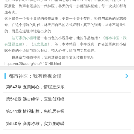
院废物，到声名远扬的一代神医，林天的每一步都踏实稳健，每一次成长都有
血有肉。
这不仅是一个关于异能的传奇故事，更是一个关于梦想、坚持与成长的励志传
奇。在这个浮躁的时代，林天用自己的方式证明：真正的强者，从来不是天生
的，而是在逆境中锻造出来的.....
波哥家的小猫咪
是一名出色的小说作者，他的作品包括：《
都市神医：我
有透视金瞳
》、《
庶女凰途
》、等，本本精品，字字珠玑，作者波哥家的小猫
咪创作的小说情节跌宕起伏、扣人心弦，情节与文笔俱佳。
最新章节都市神医：我有透视金瞳全文阅读推荐地址：
https://m.20xs.org/shu/413145.html
都市神医：我有透视金瞳
第543章 五美同心，情谊更深浓
第542章 远古绝学，医道创巅峰
第541章 情报制胜，先机尽在握
第540章 商界称雄，实力显峥嵘