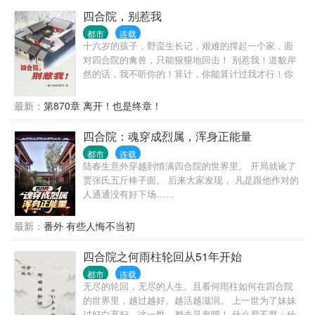
四合院，别惹我
都市
连载
十六岁的孩子，野蛮生长记，艰难的撑起一个家，面
对四合院的禽兽，只能狠狠地回击！ 别惹我！道貌岸
然的话，我不听你的！算计，你能算计过我才行！你
敢咒我家，我就揍你大孙子！ 傻柱，你是打不过我
的，别丢人了！
最新：
第870章 离开！也是终章！
四合院：魂穿成烈属，浑身正能量
都市
连载
陆春生意外穿越到情满四合院的世界里。 开局就讹了
贾张氏五斤棒子面。 后来大家发现， 凡是跟他作对的
人通通没有好下场……
最新：
番外 有些人悔不当初
四合院之何雨柱轮回从51年开始
都市
连载
无尽的轮回，无尽的人生。且看何雨柱如何在四合院
的世界里，越过越好。越活越滋润。 上一世为了妹妹
讨好白寡妇，这一世，都去见鬼吧！ 什么易不群；什