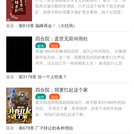
阳再次被分配到安湖镇，只不过这个镇有个很大的煤
矿，前两天刚出现重大煤矿透水事故，他十分清楚，
要是去做了副镇长......
最新：
第810章 巅峰再会！（大结局）
四合院：盖世无双何雨柱
都市
完结
穿越1950年的禽满四合院，成为少年何雨柱。 从聚香
园学徒开始，这一世，我要跟四合院的禽兽们大声说
拜拜，活出自己不一样的精彩人生！ 秦淮茹什么货
色，我舔她？ 易中海要我养老？想都别想！ 棒梗、贾
张氏、聋老太太？都什么货色……
最新：
第3179章 你一个人吃鱼？
四合院：我要扛起这个家
都市
完结
看完四合院电视剧的陈知行，睁开眼来到1965年的四
合院。 开局没了爹，母亲病倒，还有个读初中的妹
妹。 陈知行必须扛起这个家。
最新：
第679章 厂子转让的各种理由