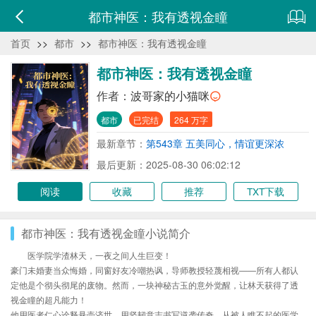
都市神医：我有透视金瞳
首页
>>
都市
>>
都市神医：我有透视金瞳
都市神医：我有透视金瞳
作者：
波哥家的小猫咪
都市
已完结
264 万字
最新章节：
第543章 五美同心，情谊更深浓
最后更新：2025-08-30 06:02:12
阅读
收藏
推荐
TXT下载
都市神医：我有透视金瞳小说简介
医学院学渣林天，一夜之间人生巨变！
豪门未婚妻当众悔婚，同窗好友冷嘲热讽，导师教授轻蔑相视——所有人都认
定他是个彻头彻尾的废物。然而，一块神秘古玉的意外觉醒，让林天获得了透
视金瞳的超凡能力！
他用医者仁心诠释悬壶济世，用坚韧意志书写逆袭传奇。从被人瞧不起的医学