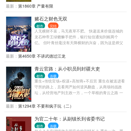
狼，挨饿，没有人情世故，请划走，本书不适合。穿
最新：
第1860章 产量有限
越回去不是挨饿的，也不是让主角玩单机）
赌石之财色无双
都市
完结
人无横财不富，马无夜草不肥。 快递送来价值连城的
龙石种帝王绿貔貅手把件，银行短信通知到账两个
亿。 但叶青丝毫没有天降横财的兴奋，因为这是师父
在求救。 为了报仇，他义无反顾闯进了赌石之都，因
为赌石而产生的恩仇，需要靠赌石来了结。 但赌石从
最新：
第4650章 不讲武德过江龙
来都是一刀天堂，一刀地狱。 石头不骗人，骗人的都
是人。 在赌石的圈子中人心如鬼域。 但是，每一块石
青云官路：从小职员到封疆大吏
头都藏着人与人的勾心斗角，血泪恩仇。
都市
连载
重生+传统官场+权谋+高智商+不后宫 重生在被送进看
守所的路上，且看周严如何逆风翻盘，从商场转战政
坛，从经营地产到主政一方，一个草根的青云之路 一
个有点腹黑的普通人，一个智商在线，三观端正的小
人物，有着普通人该有的七情六欲，也有着做一番事
最新：
第1294章 不要和疯子玩（二）
业的野望。商海也好，政治也好，做一个能够守住良
知底线的人，就是最大的成功。
为官二十年：从副镇长到省委书记
都市
连载
什么？去安湖镇做主管安全的副镇长？ 重生一次，周