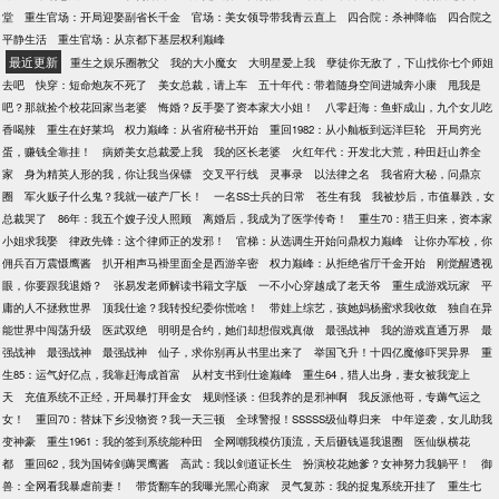
堂
重生官场：开局迎娶副省长千金
官场：美女领导带我青云直上
四合院：杀神降临
四合院之
平静生活
重生官场：从京都下基层权利巅峰
最近更新
重生之娱乐圈教父
我的大小魔女
大明星爱上我
孽徒你无敌了，下山找你七个师姐
去吧
快穿：短命炮灰不死了
美女总裁，请上车
五十年代：带着随身空间进城奔小康
甩我是
吧？那就捡个校花回家当老婆
悔婚？反手娶了资本家大小姐！
八零赶海：鱼虾成山，九个女儿吃
香喝辣
重生在好莱坞
权力巅峰：从省府秘书开始
重回1982：从小舢板到远洋巨轮
开局穷光
蛋，赚钱全靠挂！
病娇美女总裁爱上我
我的区长老婆
火红年代：开发北大荒，种田赶山养全
家
身为精英人形的我，你让我当保镖
交叉平行线
灵事录
以法律之名
我省府大秘，问鼎京
圈
军火贩子什么鬼？我就一破产厂长！
一名SS士兵的日常
苍生有我
我被炒后，市值暴跌，女
总裁哭了
86年：我五个嫂子没人照顾
离婚后，我成为了医学传奇！
重生70：猎王归来，资本家
小姐求我娶
律政先锋：这个律师正的发邪！
官梯：从选调生开始问鼎权力巅峰
让你办军校，你
佣兵百万震慑鹰酱
扒开相声马褂里面全是西游辛密
权力巅峰：从拒绝省厅千金开始
刚觉醒透视
眼，你要跟我退婚？
张易发老师解读书籍文字版
一不小心穿越成了老天爷
重生成游戏玩家
平
庸的人不拯救世界
顶我仕途？我转投纪委你慌啥！
带娃上综艺，孩她妈杨蜜求我收敛
独自在异
能世界中闯荡升级
医武双绝
明明是合约，她们却想假戏真做
最强战神
我的游戏直通万界
最
强战神
最强战神
最强战神
仙子，求你别再从书里出来了
举国飞升！十四亿魔修吓哭异界
重
生85：运气好亿点，我靠赶海成首富
从村支书到仕途巅峰
重生64，猎人出身，妻女被我宠上
天
充值系统不正经，开局暴打拜金女
规则怪谈：但我养的是邪神啊
我反派他哥，专薅气运之
女！
重回70：替妹下乡没物资？我一天三顿
全球警报！SSSSS级仙尊归来
中年逆袭，女儿助我
变神豪
重生1961：我的签到系统能种田
全网嘲我模仿顶流，天后砸钱逼我退圈
医仙纵横花
都
重回62，我为国铸剑薅哭鹰酱
高武：我以剑道证长生
扮演校花她爹？女神努力我躺平！
御
兽：全网看我暴虐前妻！
带货翻车的我曝光黑心商家
灵气复苏：我的捉鬼系统开挂了
重生七