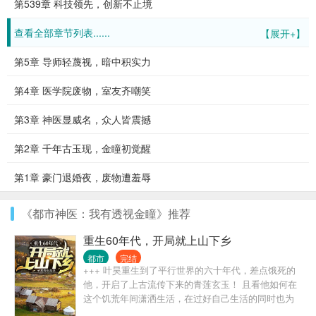
第539章 科技领先，创新不止境
查看全部章节列表......
【展开+】
第5章 导师轻蔑视，暗中积实力
第4章 医学院废物，室友齐嘲笑
第3章 神医显威名，众人皆震撼
第2章 千年古玉现，金瞳初觉醒
第1章 豪门退婚夜，废物遭羞辱
《都市神医：我有透视金瞳》推荐
重生60年代，开局就上山下乡
都市
完结
+++ 叶昊重生到了平行世界的六十年代，差点饿死的
他，开启了上古流传下来的青莲玄玉！ 且看他如何在
这个饥荒年间潇洒生活，在过好自己生活的同时也为
这个百废待兴的国家出一份自己的力！ （想看主角独