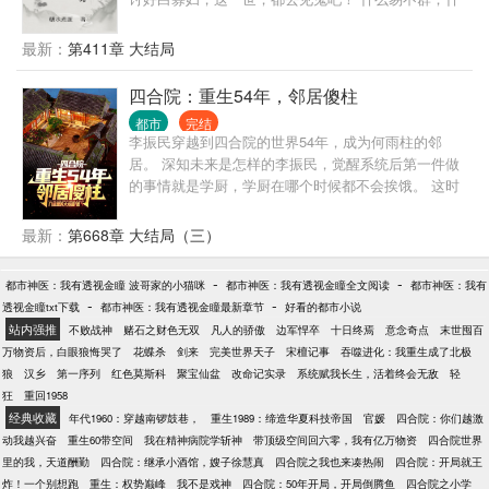
么秦白莲；什么白眼狼；通通让他们滚蛋！
最新：
第411章 大结局
四合院：重生54年，邻居傻柱
都市
完结
李振民穿越到四合院的世界54年，成为何雨柱的邻
居。 深知未来是怎样的李振民，觉醒系统后第一件做
的事情就是学厨，学厨在哪个时候都不会挨饿。 这时
候的何雨柱还是个小憨憨，有事没事跟在李振民屁股
后面叫哥。 许大茂也没未来的那么坏，缠着李振民要
最新：
第668章 大结局（三）
做徒弟。 二大爷的大儿子刘光齐也还在大院，上高
中，对李振民那是一个崇拜。 李振民一路高升，进
-
-
都市神医：我有透视金瞳 波哥家的小猫咪
都市神医：我有透视金瞳全文阅读
都市神医：我有
厂，食堂主任，后勤主任，副厂长.... 易中海在贾东旭
-
-
透视金瞳txt下载
都市神医：我有透视金瞳最新章节
好看的都市小说
死后转移养老索取对象？ 秦淮茹想吸血？ 李振
站内强推
不败战神
赌石之财色无双
凡人的骄傲
边军悍卒
十日终焉
意念奇点
末世囤百
民：“滚，再来送你们吃花生米！” 何雨柱：“滚，你甚
万物资后，白眼狼悔哭了
花蝶杀
剑来
完美世界天子
宋檀记事
吞噬进化：我重生成了北极
至都不叫我一声何主任。” 许大茂：“滚，别打扰我学
狼
汉乡
第一序列
红色莫斯科
聚宝仙盆
改命记实录
系统赋我长生，活着终会无敌
轻
习，我现在要考大学！”
狂
重回1958
经典收藏
年代1960：穿越南锣鼓巷，
重生1989：缔造华夏科技帝国
官媛
四合院：你们越激
动我越兴奋
重生60带空间
我在精神病院学斩神
带顶级空间回六零，我有亿万物资
四合院世界
里的我，天道酬勤
四合院：继承小酒馆，嫂子徐慧真
四合院之我也来凑热闹
四合院：开局就王
炸！一个别想跑
重生：权势巅峰
我不是戏神
四合院：50年开局，开局倒腾鱼
四合院之小学