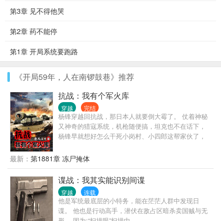
第3章 见不得他哭
第2章 药不能停
第1章 开局系统要跑路
《开局59年，人在南锣鼓巷》推荐
抗战：我有个军火库
穿越
完结
杨锋穿越回抗战，那日本人就要倒大霉了。 仗着神秘
又神奇的猎寇系统，机枪随便搞，坦克也不在话下，
杨锋早就想好怎么干死小岗村、小四郎这帮家伙了，
可惜真打起来杨锋才发现，事情比他想象的复杂多
了……
最新：
第1881章 冻尸掩体
谍战：我其实能识别间谍
穿越
连载
他是军统最底层的小特务，能在茫茫人群中发现日
谍。 他也是行动高手，潜伏在敌占区暗杀卖国贼与无
形。 因为:“扫描眼”扫描中…………