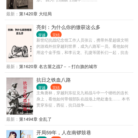
最新：
第1420章 大结局
亮剑：为什么你的缴获这么多
穿越
完结
新世纪抗战纪念馆工作人员张云，携带外星超级文明
的游戏外挂穿越到世界，成为八路军一员。看他如何
用这个金手指，和李云龙、孔捷等团长们一起，抗击
鬼子。严谨向小说，适度金手指，拒绝超越时代的武
器！
最新：
第1620章 名古屋之战7－－打白旗的城市
抗日之铁血八路
穿越
完结
主角唐林，穿越到东征兑九裕战斗中一个牺牲的连长
身上，看他如何带领部队在战场上绝处逢生…… 本书
贯穿东征，西征，抗日战争……
最新：
第1494章 全乱了
开局59年，人在南锣鼓巷