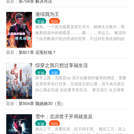
最新：
第704章 解决办法
港综我为王
穿越
完结
秦风，一个因为观看某国艺术片，精神太过集中，而
被系统选中的倒霉蛋………额………幸运儿。 被送到
了由无数港片组合而成的世界，不过好在系统领到的
金刚狼体质（弱化版），让他的生命得到了保障。 为
了完成系统任务，他主动成为马军（杀破狼男主角）
最新：
第821章 花冤枉钱？
的线人，他靠着脑海里残存的剧情记忆，他征服一个
个挡在前方的敌人，终于站在了港岛之巅。 港岛乱不
综穿之我只想过享福生活
乱，疯哥说的算。
穿越
连载
新手上路，无固定cp 清月在睡觉时被系统绑定，需要
去异世界执行任务，完成原主的心愿，清月表示原主
的心愿会完成 但也要享受生活。 看文指引:女主很努
力，但也爱生活，理智清醒，又有点小心机，有点不
是好人。 世界一:陈婉茵（已完结） 世界二:关雎尔
最新：
第504章 魏嬿婉30（完）
（cp原创男主）（已完结） 世界三:知否白氏（已完
结） 世界四:富察仪欣（正在更新中）
雪中：北凉世子开局就造反
穿越
完结
拥兵三千，君要臣死，臣不得不死。 拥兵三万，圣上