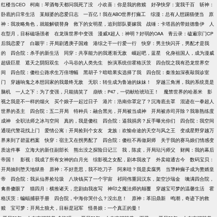
红楼当CEO
柯南：琴酒每天都问我死了没
小欢喜：你是我的救赎
好孕快穿：宠我千百
斩神：
卧底的日常生活
某颠婆的恋爱日志
一百亿！我在ABO世界打癫工
综漫：总有人想踢猫便当
原
神：我攻略角色，就能解锁替身
救下的女明星，追到部队要嫁我
战锤：卡塔昌的带娃德鲁伊
人
在型月，目标磁场强者
在龙珠世界中变强
漫威X超人：神明？好弱的OAA
青云录：磕遍宗门CP
后我恋爱了
白颖宇：开局剧透庚子国难
港综之干一行爱一行
快穿：男主快闪开，男配才是我
的
四合院：杀手的新生活
同穿：共享能力的我逐渐无敌
崛起吧，蓝星
化身祖国人，成为漫威
超级巨星
遮天之阴阳双生
小马谷的人类先生
扮演系统但霍格沃茨
四合院之我有恐龙世界空
间
四合院：傻柱公路求生万倍增幅
黑胡子？暗暗果实选择了我
四合院：秦淮如深夜敲我诊室
门
穿越响鬼之本想回家的我最终无敌
无职：转生成为鲁迪的妹妹！
穿越三角洲，我的系统竟是
脑机
一人之下：为了变强，只能搞笑了
崩铁：P47，一切献给琥珀王！
魔禁世界的哈基米
影
视之我是不一样的烟火
买个娘子一起过日子
港片：浩南你罩定了？沉海底去罩
混迹在一拳超人
世界的圣主
四合院：五二开局
特种兵：融合黑光，开局被当成神
开局被赤司开除？我靠熟练度
成神
全职法师之冰与空间
真的，我是傻柱
四合院：逼我捐房？反手曝光你们
四合院：我空间
通现代警花找上门
爱情公寓：开局捡到个女友
龙族：欢愉命途的天空与风之王
变成星野穿越万
界来到了碧蓝档案
快穿：宿主又在拐男配了
四合院：傻柱不再做厨师
关于我的赛马娘们情感变
质这件事
立海大的新任副部长
熊出没之探险日记三
我，陈皮，开局玷污师父
财阀：我的幕后
帝国！
影视：我成了所有女神的白月光
综影视之女配，剧本我改了
外卖箱通古今
数码宝贝：
开局抽到堕天地狱兽
原神：不好意思，我不吃刀子
阿来哇？我是卖腐男
当犟种癫子成为赘婿皇
帝
四合院：我从仙界捡垃圾
八块钱买了一个宇宙
祁同伟重回汉东，架空沙瑞金
噙满四合院，
禽兽傻眼了
猫四月：横推诸天，悲剧由我改写
神印之魔法师的颠覆
穿越宝可梦的温馨生活
霍
格沃茨：蝙蝠捕获手册
四合院，中海你哭什么？没出息！
原神：革旧鼎新
鸣潮，奇迹下的救
赎
宝可梦：开局土狼犬，目标是冠军
怪兽娘：一个真正的曼！