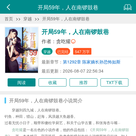
开局59年，人在南锣鼓巷
首页
>>
穿越
>>
开局59年，人在南锣鼓巷
开局59年，人在南锣鼓巷
作者：
贪吃獾
穿越
已完结
547 万字
最新章节：
第1292章 陈家嫡长孙恐怖如斯
最后更新：2026-08-07 22:56:34
阅读
收藏
推荐
TXT下载
开局59年，人在南锣鼓巷小说简介
穿越到四九城，人在南锣鼓巷。
钓鱼，种田，猎山，赶海，风浪越大鱼越香。
过着无忧小日子，顺带和傻柱学厨艺，和关于山学古董，和张海杏斗嘴···
贪吃獾
是一名出色的小说作者，他的作品包括：《
开局59年，人在南锣鼓
巷
》、等，本本精品，字字珠玑，作者贪吃獾创作的小说情节跌宕起伏、扣人