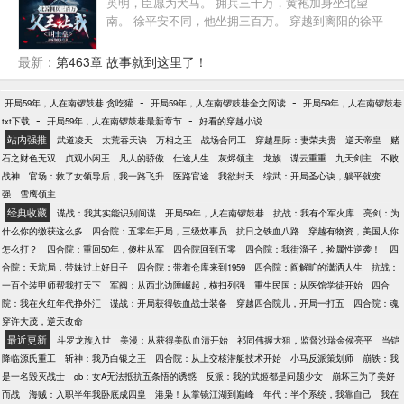
英明，臣愿为犬马。 拥兵三十万，黄袍加身坐北望
南。 徐平安不同，他坐拥三百万。 穿越到离阳的徐平
安，成了北凉王徐骁的嫡长子。 徐骁南征北战，功绩
显着，镇守北凉，压得北莽大军不敢南下，但离阳赵
最新：
第463章 故事就到这里了！
家天子猜忌和掣肘北凉，就连北凉粮草都要克扣，甚
至还让徐平安前往太安城做个驸马。 在这之前，害死
-
-
开局59年，人在南锣鼓巷 贪吃獾
开局59年，人在南锣鼓巷全文阅读
开局59年，人在南锣鼓巷
自己母亲。 杀母之仇，不共戴天！ 此仇不报，人神共
-
-
txt下载
开局59年，人在南锣鼓巷最新章节
好看的穿越小说
戮！ 恰逢此时，系统降临，开局奖励三百万大军。 坐
站内强推
武道凌天
太荒吞天诀
万相之王
战场合同工
穿越星际：妻荣夫贵
逆天帝皇
赌
拥三百万，徐平安决定反了。 本来就是我老子打下的
石之财色无双
贞观小闲王
凡人的骄傲
仕途人生
灰烬领主
龙族
谍云重重
九天剑主
不败
江山，赵家天子算个屁。
战神
官场：救了女领导后，我一路飞升
医路官途
我欲封天
综武：开局圣心诀，躺平就变
强
雪鹰领主
经典收藏
谍战：我其实能识别间谍
开局59年，人在南锣鼓巷
抗战：我有个军火库
亮剑：为
什么你的缴获这么多
四合院：五零年开局，三级炊事员
抗日之铁血八路
穿越有物资，美国人你
怎么打？
四合院：重回50年，傻柱从军
四合院回到五零
四合院：我街溜子，捡属性逆袭！
四
合院：天坑局，带妹过上好日子
四合院：带着仓库来到1959
四合院：阎解旷的潇洒人生
抗战：
一百个装甲师帮我打天下
军阀：从西北边陲崛起，横扫列强
重生民国：从医馆学徒开始
四合
院：我在火红年代挣外汇
谍战：开局获得铁血战士装备
穿越四合院儿，开局一打五
四合院：魂
穿许大茂，逆天改命
最近更新
斗罗龙族入世
美漫：从获得美队血清开始
祁同伟握大狙，监督沙瑞金侯亮平
当铠
降临源氏重工
斩神：我乃白银之王
四合院：从上交核潜艇技术开始
小马反派策划师
崩铁：我
是一名毁灭战士
gb：女A无法抵抗五条悟的诱惑
反派：我的武姬都是问题少女
崩坏三为了美好
而战
海贼：入职半年我卧底成四皇
港枭！从掌镜江湖到巅峰
年代：半个系统，我靠自己
我在