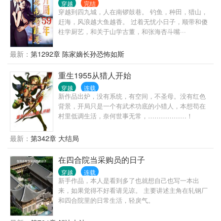
穿越
完结
穿越到四九城，人在南锣鼓巷。 钓鱼，种田，猎山，
赶海，风浪越大鱼越香。 过着无忧小日子，顺带和傻
柱学厨艺，和关于山学古董，和张海杏斗嘴···
最新：
第1292章 陈家嫡长孙恐怖如斯
重生1955从猎人开始
穿越
连载
新作品出炉，没有系统，有空间，不圣母。没有红色
背景，开局只是一个有武术功底的小猎人，本想苟在
村里低调生活，奈何世事无常，………………！
最新：
第342章 大结局
在四合院当采购员的日子
穿越
连载
新手作品，本人是看到多了也就想自己也写一本出
来，如果觉得不好看请见谅。 主要讲述主角在轧钢厂
和四合院里的日常生活，轻戾气。