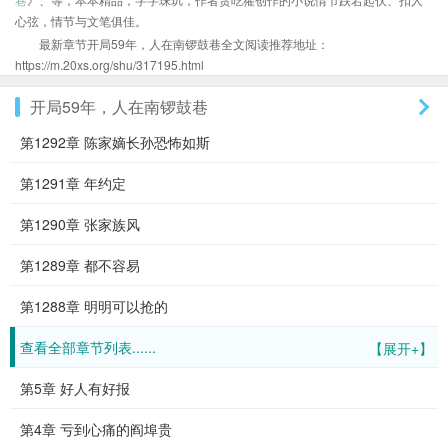
心弦，情节与文笔俱佳。
最新章节开局59年，人在南锣鼓巷全文阅读推荐地址：
https://m.20xs.org/shu/317195.html
开局59年，人在南锣鼓巷
第1292章 陈家嫡长孙恐怖如斯
第1291章 年约定
第1290章 张家族风
第1289章 都不容易
第1288章 明明可以抢的
查看全部章节列表......
【展开+】
第5章 好人有好报
第4章 亏到心痛的阎埠贵