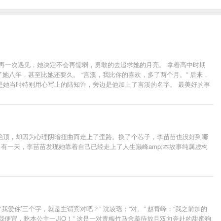
再一次遇见，她决定不会再懦弱，勇敢的去追求她的月亮。 拿着高中时期
她八年，甚至比她还要久。 “言溪，我比你的喜欢，多了两个月。” 后来，
是她当时特别用心写上的陆知许，旁边是他加上了言溪的名字。 最美好的事
绝顶，却因为心理阴暗扭曲而走上了歪路。换了个芯子，李苗苗也没好到哪
有一天，李苗苗发现她靠着自己已经走上了人生巅峰amp;本故事纯属虚构
‘我爱你’三个字，就是主谓宾对吧？” 沈凌瑶：“对。” 赵青峰：“我之前加的
又来占我便宜，吃本公主一JIO！” 这是一对青梅竹马含羞待放且双向奔赴的甜蜜狗