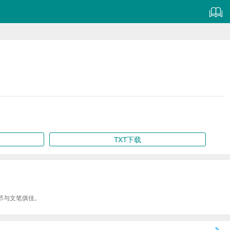
TXT下载
节与文笔俱佳。