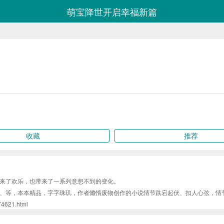
萌宝降世开启幸福新篇
收藏
推荐
来了欢乐，也带来了一系列意想不到的变化。
、等，本本精品，字字珠玑，作者懒惰废物创作的小说情节跌宕起伏、扣人心弦，情
21.html