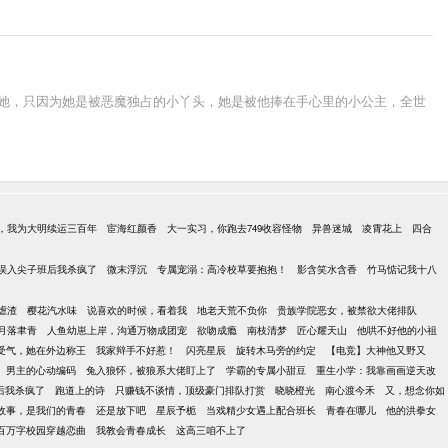
着她，只因为她是被恶魔独占的小丫头，她是被他捧在手心里的小公主，全世
，我为大明续运三百年
宦海红颜香
大一实习，你跑去749收容怪物
异兽迷城
凌霄花上
四合
误入尖子班后我杀疯了
微末浮沉
专属宠溺：高冷校草要抱抱！
影含笑水含香
竹马惦记我十八
虐渣
樱花汽水味
说喜欢的时候，看着我
地老天荒不负你
贵族学院恶女，被禁欲大佬排队
月落聿青
人鱼幼崽上岸，沟通万物成团宠
欲吻成瘾
南枝清梦
匠心耀天山
他哄不好他的小祖
受气，她在外边称王
我家辩手不好惹！
闪亮星辰
旋转木马旁的约定
【电竞】大神他又野又
男主的心动编码
兔入狼怀，被狼系大佬盯上了
学霸的专属小甜豆
重生小学：我靠画画逆天改
后我杀疯了
跑道上的诗
只赚钱不谈情，顶级豪门排队打赏
晓晓橙光
南心渡今禾
又，想念你如
故事，是我们的青春
还是放下吧
星辰予栀
当戏精少女遇上配合班长
青春在哪儿
他的洪拳女
百万字校园穿越恋曲
我教会青春成长
这高三咱不上了