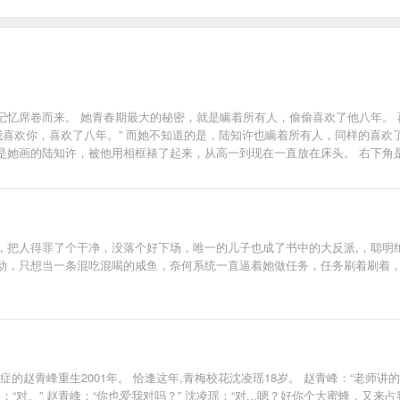
记忆席卷而来。 她青春期最大的秘密，就是瞒着所有人，偷偷喜欢了他八年。 
我喜欢你，喜欢了八年。” 而她不知道的是，陆知许也瞒着所有人，同样的喜欢了
是她画的陆知许，被他用相框裱了起来，从高一到现在一直放在床头。 右下角
，把人得罪了个干净，没落个好下场，唯一的儿子也成了书中的大反派,，聪明
动，只想当一条混吃混喝的咸鱼，奈何系统一直逼着她做任务，任务刷着刷着，
的赵青峰重生2001年。 恰逢这年,青梅校花沈凌瑶18岁。 赵青峰：“老师讲的
凌瑶：“对。” 赵青峰：“你也爱我对吗？” 沈凌瑶：“对...嗯？好你个大蜜蜂，