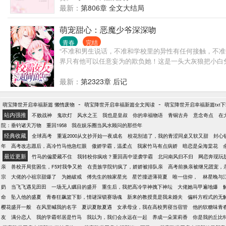
最新：
第806章 全文大结局
萌宠甜心：恶魔少爷深深吻
青春
完结
“不准和男生说话，不准和学校里的异性有任何接触，不
界只有他可以任意妄为的欺负她！这是一头大灰狼把小白
最新：
第2323章 后记
-
-
萌宝降世开启幸福新篇 懒惰废物
萌宝降世开启幸福新篇全文阅读
萌宝降世开启幸福新篇txt
站内强推
不败战神
鬼吹灯
风水之王
我也是皇叔
你的幸福物语
青铜古舟
意念奇点
在
院：垂钓诸天万物
重回1958
我在娱乐圈当风水顾问的那些年
经典收藏
全球高考
重返2000从文抄开始一夜成名
校花别追了，我的青涩同桌又软又甜
封心
年
高考改志愿后，高冷竹马他急红眼
傲娇学霸，温柔点
我家竹马有点病娇
暗恋是朵海棠花
最近更新
竹马的偏爱藏不住
我转校你疯啥？重回高中逆袭学霸
北问南风归不归
网恋奔现玩
亲
兽校开局贫困生，F5对我争又抢
在贵族学院钓疯了，娇娇被排队亲
高考前换亲被继兄团宠，
宗
大佬的小祖宗甜爆了
为她破戒
傅先生的独家星光
星芒撞进薄荷夏
唯一信仰，
林星晚与
奶
当飞飞遇见田田
一场无人瞩目的盛开
重生后，我把高冷学神拽下神坛
大佬她马甲遍地爆
命
坠入他的盛夏
青春狂飙篮下影，情谜深锁赛场魂
新来的教授竟是我未婚夫
偏科方程式的无
樱花盛开一般
在风里喊我的名字
夏识夏散夏遇
女承母业，我在高校男寝当宿管
他的软糖味青
友
满分恋人
我的学霸邻居是竹马
我以为，我们会永远在一起
养成一朵茉莉香
你是我的丘比