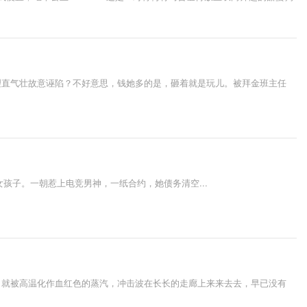
理直气壮故意诬陷？不好意思，钱她多的是，砸着就是玩儿。被拜金班主任
孩子。一朝惹上电竞男神，一纸合约，她债务清空...
，就被高温化作血红色的蒸汽，冲击波在长长的走廊上来来去去，早已没有