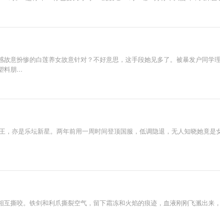
感故意扮惨的白莲养女故意针对？不好意思，这手段她见多了。被暴发户同学
朋...
路人王，亦是乐坛新星。两年前用一周时间登顶国服，低调隐退，无人知晓她竟是女
相互撕咬。铁剑和利爪撕裂空气，留下霜冻和火焰的痕迹，血液刚刚飞溅出来