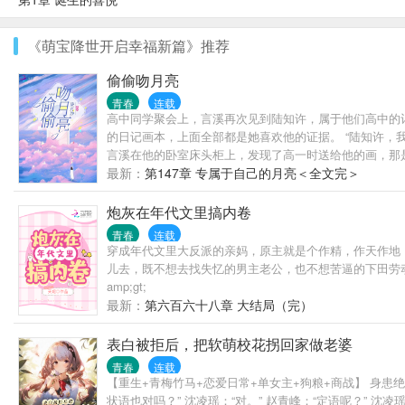
《萌宝降世开启幸福新篇》推荐
偷偷吻月亮
青春
连载
高中同学聚会上，言溪再次见到陆知许，属于他们高中的
的日记画本，上面全部都是她喜欢他的证据。 “陆知许，
言溪在他的卧室床头柜上，发现了高一时送给他的画，那
物莫过于你在暗恋的那个人，正好也在暗恋着你。
最新：
第147章 专属于自己的月亮＜全文完＞
炮灰在年代文里搞内卷
青春
连载
穿成年代文里大反派的亲妈，原主就是个作精，作天作地
儿去，既不想去找失忆的男主老公，也不想苦逼的下田劳
amp;gt;
最新：
第六百六十八章 大结局（完）
表白被拒后，把软萌校花拐回家做老婆
青春
连载
【重生+青梅竹马+恋爱日常+单女主+狗粮+商战】 身患绝症
状语也对吗？” 沈凌瑶：“对。” 赵青峰：“定语呢？” 沈