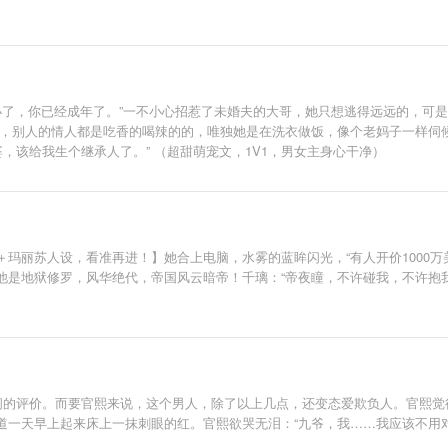
“不小了，你已经成年了。”一不小心招惹了未婚夫的大哥，她只想逃得远远的，
是，别人的情人都是吃香的喝辣的的，唯独她是在洗衣做饭，像个老妈子一样伺
，该给我生个继承人了。” （超甜萌宠文，1V1，男女主身心干净）
丽苏人设，看准再进！】她合上电脑，水雾的蓝眸闪光，“有人开价1000万美金
他是地狱修罗，风华绝代，帝国风云暗帝！千璃：“帝夜瞳，不许碰我，不许抱我
阎的评价。而要官熙来说，这个男人，除了以上几点，还变态爱欺负人。官熙觉
一天早上起来床上一抹刺眼的红。官熙欲哭无泪：“九爷，我……我应该不用对您