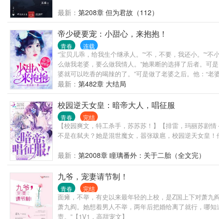
最新：
第208章 但为君故（112）
帝少硬要宠：小甜心，来抱抱！
青春
连载
“宝贝儿乖，给我生个继承人。”“不，不要，我还小。”
么做我老婆，要么做我情人。”她果断的选择了后者。可
婆就可以吃香的喝辣的了。”可是做了老婆之后。他：“老婆
最新：
第482章 大结局
校园逆天女皇：暗帝大人，唱征服
青春
完结
【校园爽文，特工杀手，苏苏苏！】【排雷，玛丽苏剧情＋玛
不是在弑夫？她是混世魔女，嚣张跋扈，校园逆天女皇！
最新：
第2008章 瞳璃番外：关于二胎（全文完）
九爷，宠妻请节制！
青春
完结
面瘫，不举，有史以来最年轻的上校，是Z国上下对萧九
萧九阎。她想着男人不举，两年后把婚给离了就行，哪知道
责。”【1V1，高甜宠文】