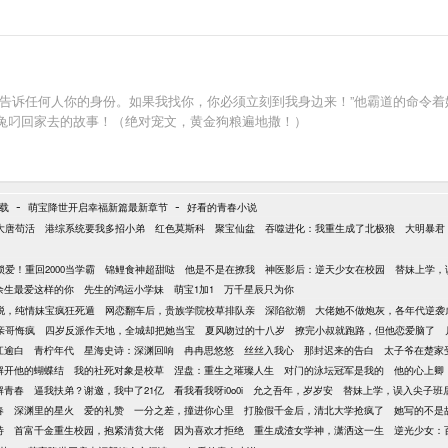
准告诉任何人你的身份。如果我找你，你必须立刻到我身边来！”他霸道的命令
兔叼回家去的故事！（绝对宠文，黄金狗粮遍地撒！）
-
-
下载
萌宝降世开启幸福新篇最新章节
好看的青春小说
大唐苟活
港综系统要我多招小弟
红色莫斯科
聚宝仙盆
吞噬进化：我重生成了北极狼
大明暴君
锁爱！重回2000当学霸
锦鲤食神超甜哒
他是不是在撩我
神医影后：逆天少女在校园
替妹上学，
余生最爱这样的你
先生的鸿运小学妹
萌宝1加1
万千星辰只为你
脱，纯情妹宝疯狂死遁
网恋翻车后，贵族学院校草排队亲
深陷欲潮
大佬她不做炮灰，各年代逆袭
亲哥悔疯
四岁反派作天地，全城却把她当宝
夏风吻过的十八岁
撩完小叔就跑路，但他恋爱脑了
江逾白
青柠年代
星海史诗：深渊回响
冉冉思悠悠
丝丝入我心
那封迟来的告白
太子爷在楚家
解开他的蝴蝶结
我的社死对象是校草
涅盘：重生之璀璨人生
对门的泳坛冠军是我的
他的心上卿
解青春
逼我扶弟？谢邀，我中了21亿
看我看我呀i0o0i
允之吾年，岁岁安
替妹上学，误入尖子班
春
深渊里的星火
爱的礼赞
一分之差，撞进你心里
打脸假千金后，清北大学抢疯了
她写的不是
特
首富千金重生校园，抱紧清贫大佬
因为喜欢才拒绝
重生成渣女学神，潇洒这一生
逆光少女：