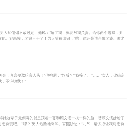
可是男人却偏偏不放过她。他说：“睡了我，就要对我负责。给你两个选择，要
候他。她怒摔，老娘不干了！男人笑得慵懒，“乖，你还是适合做老婆。做老
，直言要取暗帝人头！”他挑眉，“然后？”“我接了。”“……”女人，你确定
，不许吻我！”
得她这辈子最倒霉的就是顶着一张和顾文溪一模一样的脸，替顾文溪嫁给了
负责吧。”“嗯？”男人危险地眯眸。官熙秒怂：“九爷，请务必让我对您负