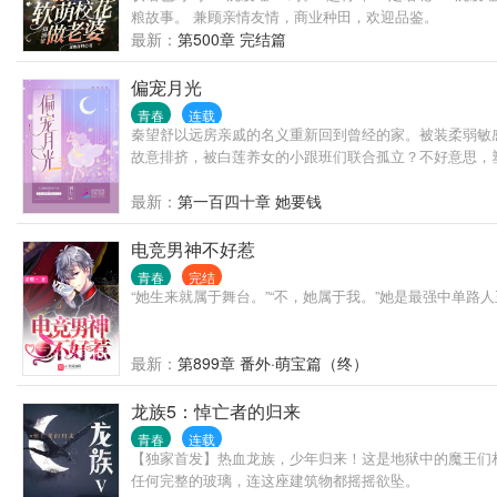
粮故事。 兼顾亲情友情，商业种田，欢迎品鉴。
最新：
第500章 完结篇
偏宠月光
青春
连载
秦望舒以远房亲戚的名义重新回到曾经的家。被装柔弱敏
故意排挤，被白莲养女的小跟班们联合孤立？不好意思，塑料
最新：
第一百四十章 她要钱
电竞男神不好惹
青春
完结
“她生来就属于舞台。”“不，她属于我。”她是最强中单
最新：
第899章 番外·萌宝篇（终）
龙族5：悼亡者的归来
青春
连载
【独家首发】热血龙族，少年归来！这是地狱中的魔王们
任何完整的玻璃，连这座建筑物都摇摇欲坠。