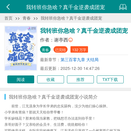
我转班你急啥？真千金逆袭成团宠
首页
>>
青春
>>
我转班你急啥？真千金逆袭成团宠
我转班你急啥？真千金逆袭成团宠
作者：
谢亭西
青春
已完结
132 万字
最新章节：
第三百零九章 大结局
最后更新：2025-12-30 14:47:26
阅读
收藏
推荐
TXT下载
我转班你急啥？真千金逆袭成团宠小说简介
前世，江无漾身为学长学弟的忠实舔狗，没少为他们操心操肺。
小学弟有胃病？那就天天给你带早餐！
学长缺钱花？那来给我当家教，把钱想尽办法送到你手里！
亲哥好面子？父亲给的会员卡、生活费，统统都给你！
可即使是这样，在阮安安的挑拨下，江无漾也只落得了一个被害而亡的下场。