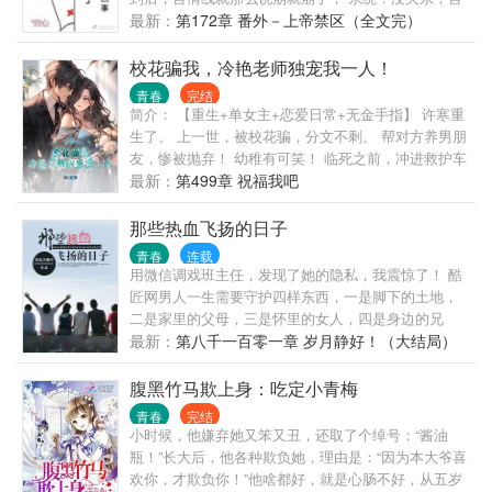
日更，√坑品保证，√已有完结文《青梅初长成：腹黑
情线走不了，我们走耽美线。 许从一想了想，觉得没
最新：
第172章 番外－上帝禁区（全文完）
竹马咬一口》《夺吻99次：校草大人太腹黑！》。）
毛病，就答应了。 于是一人一系统踏上纯爱路，在无
数本生生开辟出了一条> . 女主：我真傻，要是我不带
校花骗我，冷艳老师独宠我一人！
从一去见我哥我弟我爸我叔我舅…… 从一就不会被他
青春
完结
们看上，更不会从我男友变成我前男友以及我嫂子我
简介： 【重生+单女主+恋爱日常+无金手指】 许寒重
弟妹我后妈我婶婶我舅妈我…… 我真傻，真的！ 永远
生了。 上一世，被校花骗，分文不剩。 帮对方养男朋
不会出场的男主：亲爱的，你还有我啊。 :主受，精分
友，惨被抛弃！ 幼稚有可笑！ 临死之前，冲进救护车
攻，1v
的女人，告诉了他事情真相！ 校花是顶替了她的身
最新：
第499章 祝福我吧
份，自己被蒙在鼓里！ 他后悔自己的胆小懦弱！ 重来
一世，遇到高冷辅导员。 他决定鼓起勇气，不让遗憾
那些热血飞扬的日子
重来！ “唐老师，你好，我是许寒……”
青春
连载
用微信调戏班主任，发现了她的隐私，我震惊了！ 酷
匠网男人一生需要守护四样东西，一是脚下的土地，
二是家里的父母，三是怀里的女人，四是身边的兄
弟！ 年少轻狂，只为追求理想！豪情万丈，只为缔造
最新：
第八千一百零一章 岁月静好！（大结局）
辉煌！我们告诉自己，要像一头不知疲倦的狼，肚里
咽着肉，嘴里叼着肉，还要弓着腰，咬着牙去搏杀。
腹黑竹马欺上身：吃定小青梅
【本书献给那些你懂的，我懂的，我们不懂的……青
青春
完结
春】
小时候，他嫌弃她又笨又丑，还取了个绰号：“酱油
瓶！”长大后，他各种欺负她，理由是：“因为本大爷喜
欢你，才欺负你！”他啥都好，就是心肠不好，从五岁