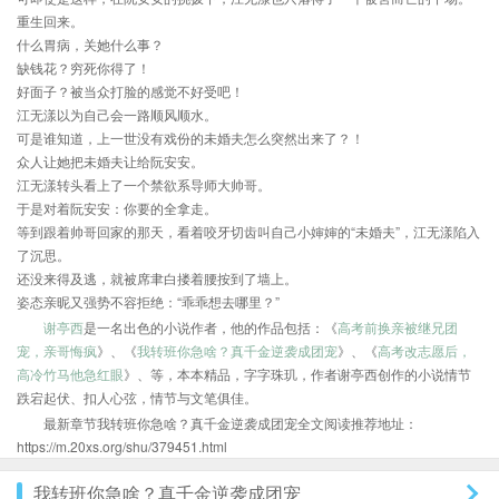
重生回来。
什么胃病，关她什么事？
缺钱花？穷死你得了！
好面子？被当众打脸的感觉不好受吧！
江无漾以为自己会一路顺风顺水。
可是谁知道，上一世没有戏份的未婚夫怎么突然出来了？！
众人让她把未婚夫让给阮安安。
江无漾转头看上了一个禁欲系导师大帅哥。
于是对着阮安安：你要的全拿走。
等到跟着帅哥回家的那天，看着咬牙切齿叫自己小婶婶的“未婚夫”，江无漾陷入
了沉思。
还没来得及逃，就被席聿白搂着腰按到了墙上。
姿态亲昵又强势不容拒绝：“乖乖想去哪里？”
谢亭西
是一名出色的小说作者，他的作品包括：《
高考前换亲被继兄团
宠，亲哥悔疯
》、《
我转班你急啥？真千金逆袭成团宠
》、《
高考改志愿后，
高冷竹马他急红眼
》、等，本本精品，字字珠玑，作者谢亭西创作的小说情节
跌宕起伏、扣人心弦，情节与文笔俱佳。
最新章节我转班你急啥？真千金逆袭成团宠全文阅读推荐地址：
https://m.20xs.org/shu/379451.html
我转班你急啥？真千金逆袭成团宠