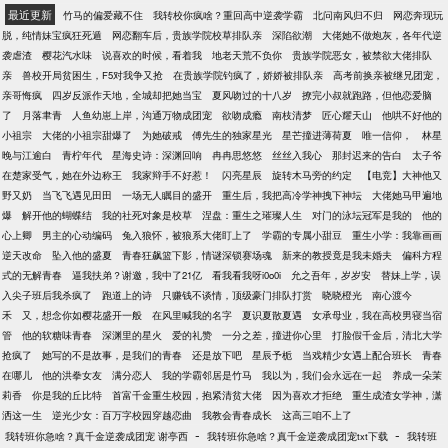
最近更新
竹马的偏爱藏不住
我转校你疯啥？重回高中逆袭学霸
北问南风归不归
网恋奔现玩
脱，纯情妹宝疯狂死遁
网恋翻车后，贵族学院校草排队亲
深陷欲潮
大佬她不做炮灰，各年代逆
袭虐渣
樱花汽水味
说喜欢的时候，看着我
地老天荒不负你
贵族学院恶女，被禁欲大佬排队
亲
兽校开局贫困生，F5对我争又抢
在贵族学院钓疯了，娇娇被排队亲
高考前换亲被继兄团宠，
亲哥悔疯
四岁反派作天地，全城却把她当宝
夏风吻过的十八岁
撩完小叔就跑路，但他恋爱脑
了
月落聿青
人鱼幼崽上岸，沟通万物成团宠
欲吻成瘾
南枝清梦
匠心耀天山
他哄不好他的
小祖宗
大佬的小祖宗甜爆了
为她破戒
傅先生的独家星光
星芒撞进薄荷夏
唯一信仰，
林星
晚与江逾白
青柠年代
星海史诗：深渊回响
冉冉思悠悠
丝丝入我心
那封迟来的告白
太子爷
在楚家受气，她在外边称王
我家辩手不好惹！
闪亮星辰
旋转木马旁的约定
【电竞】大神他又
野又奶
当飞飞遇见田田
一场无人瞩目的盛开
重生后，我把高冷学神拽下神坛
大佬她马甲遍地
爆
解开他的蝴蝶结
我的社死对象是校草
涅盘：重生之璀璨人生
对门的泳坛冠军是我的
他的
心上卿
男主的心动编码
兔入狼怀，被狼系大佬盯上了
学霸的专属小甜豆
重生小学：我靠画画
逆天改命
坠入他的盛夏
青春狂飙篮下影，情谜深锁赛场魂
新来的教授竟是我未婚夫
偏科方程
式的无解青春
逼我扶弟？谢邀，我中了21亿
看我看我呀i0o0i
允之吾年，岁岁安
替妹上学，误
入尖子班后我杀疯了
跑道上的诗
只赚钱不谈情，顶级豪门排队打赏
晓晓橙光
南心渡今
禾
又，想念你如樱花盛开一般
在风里喊我的名字
夏识夏散夏遇
女承母业，我在高校男寝当宿
管
他的软糖味青春
深渊里的星火
爱的礼赞
一分之差，撞进你心里
打脸假千金后，清北大学
抢疯了
她写的不是故事，是我们的青春
还是放下吧
星辰予栀
当戏精少女遇上配合班长
青春
在哪儿
他的洪拳女友
满分恋人
我的学霸邻居是竹马
我以为，我们会永远在一起
养成一朵茉
莉香
你是我的丘比特
首富千金重生校园，抱紧清贫大佬
因为喜欢才拒绝
重生成渣女学神，潇
洒这一生
逆光少女：百万字校园穿越恋曲
我教会青春成长
这高三咱不上了
-
-
我转班你急啥？真千金逆袭成团宠 谢亭西
我转班你急啥？真千金逆袭成团宠txt下载
我转班