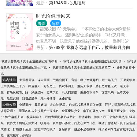
就开始...
最新：
第1948章 心儿结局
时光恰似晴风来
青春
连载
『甜宠校园1V1无误会』 『坏事做尽的社会大佬X恬静
安宁仙女美人』 遇到时汐之前的秦沣，乖张又肆意，
桀骜又不驯，孩童见了他都躲得远远儿的。 遇到时汐
之后的秦沣，每天只思考一件事——如何把小朋友拐
最新：
第789章 我将永远忠于自己，披星戴月奔向
回家。 在一起之后，秦沣一口一个‘汐汐’左，一口一
理想和你【全文完】
个‘汐汐’右，叫的那是一个甜。 ＊＊ 某次吵架，秦沣
-
-
我转班你急啥？真千金逆袭成团宠 谢亭西
我转班你急啥？真千金逆袭成团宠全文阅读
我转班
信誓旦旦地跟好友说:“这次说什么我都不会主动跟她道
-
-
你急啥？真千金逆袭成团宠txt下载
我转班你急啥？真千金逆袭成团宠最新章节
好看的青春小
歉。” 第二天。 “汐汐，你亲我一下，我就原谅你。” 女
说
孩儿坐在原地没动，就连眼皮子都没舍得掀一下。 秦
站内强推
太荒吞天诀
谍云重重
战场合同工
官场：救了女领导后，我一路飞升
开局同学会
沣无奈一叹，牵起她的小手，示了弱:“那我亲你一
上中奖两亿五千万
武道凌天
万相之王
贞观小闲王
混沌天帝诀
赌石之财色无双
逆天帝
下。” 雅痞公子vs甜系仙女。 “希望下辈子还能记得
皇
官场从秘书开始
穿越星际：妻荣夫贵
凡人的骄傲
重生都市仙帝
惊世凤鸣：至尊大小
你。” “希望下辈子还是喜欢你。” 友情提示:男主名为秦
姐
最佳女婿
我也是皇叔
凡人修仙传
医路官途
沣feng，与风字同音。 点击右下方“加入书架”把我带回
经典收藏
全球高考
异兽迷城
表白被拒后，把软萌校花拐回家做老婆
拜托，我真没想和校花
家吧～
谈恋爱啊！
重返2000从文抄开始一夜成名
全系魔法少女
救下的落水少女，竟是宝藏女孩
龙族
5：悼亡者的归来
校花别追了，我的青涩同桌又软又甜
甜诱难挡
御兽：我三个舍友竟然是S级兽
娘
我养大了病弱反派大佬
咬月亮
表白你不答应，我变心你气什么
我转班你急啥？真千金逆袭
成团宠
打脸假千金后，清北大学抢疯了
缘起青青
他是不是在撩我
继承者到来之首富校草宠上
瘾
腹黑校草，少惹我