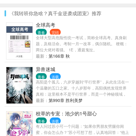
《我转班你急啥？真千金逆袭成团宠》推荐
全球高考
青春
完结
全球大型高危险性统一考试，简称全球高考。真身刷
题，及格活命。考制一月一改革，偶尔随机。 梗概：
两位大佬对着骚。 1E，通篇鬼扯。
最新：
第166章 秋
异兽迷城
青春
连载
高阳是个孤儿，六岁穿越到“平行世界”，从此生活在一
个温馨的五口之家。十八岁那年，高阳偶然发现世界
真相：这里根本不是平行世界，而是一个神秘领域，
身边的亲人朋友全是可怕的“兽”！发现真相的高阳差点
最新：
第990章 胜利美梦
被杀，关键时刻获得系统【幸运】——活得越久就越
强！一场羔羊与狼的厮杀游戏由此展开……
校草的专宠：池少的1号甜心
青春
连载
有人问过苏小可一个问题：“如果你男朋友劈腿你闺
蜜，你会怎么办？”苏小可想了想，认真地回答：“他上