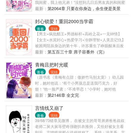
我闺蜜，我上他兄弟！”没想到几日后男友真的和闺蜜
在一起，她转而找上他兄弟路城池。“听说你想上
最新：
第2064章 只要在你身边，余生便是美景
我？”路城池邪魅一笑，将她逼进墙角。“你，你怎么知
（全文完）
道？”苏小可咽了咽口水，盯着眼前这张完美脸颊。因
封心锁爱！重回2000当学霸
为她是他一直以来的念念不忘，是他唯一想给的独家
青春
完结
专宠。
【男主=疯批醋王+男德标杆+高岭之花+一见钟情】
【女主=水泥封心+热爱学习+冷静理智+人美且记仇】
被困周陌辰身边的第十年，许苏重生了睁眼醒来后发
现自己回到初三暑假这时的周陌辰还没有出现，唯一
最新：
第五百三十章 席子容番外（完）
关心自己的外婆也活着，一切遗憾都来得及弥补许苏
掏出小本本上写好人生注意事项：对可能遇见周陌辰
青梅且把时光暖
的地方——躲着走对前世重男轻女的父母——尽早逃
青春
完结
脱原生家庭对偏瘫十年后毫无体面死去的外婆——不
（原书名《青梅有点甜：傲娇竹马别太宠》）幼儿园
让憾事重演，让外婆安享晚年还有最最让她遗憾的学
时，她对他说：“有个小男孩总是送我巧克力，好
业——考上理想的大学。这辈子她只想好好学习，天
烦！”他一脸严肃：“不准早恋！”小学时，她对他
天向上。
说：“有个小男生总是给我写情书，好讨厌！”他一脸严
最新：
第2146章 全文完
肃：“不准早恋！”高中那年，他对她说：“我喜欢你，
做我女朋友。”她有样学样：“你说了，不准早恋！”他
言情线又崩了
勾唇一笑：“你跟我在一起，就不叫早恋。”“那叫什
青春
完结
么？”“那叫——竹马亲梅、两小有猜。”傲娇闷骚竹马
39/68/73错章见微博， 在被女主的哥哥弟弟爸爸叔叔
+元气活力小青梅=甜宠指数100%！系列文《青梅初长
老师二舅大舅等壁咚强吻扒衣推倒，又恰好被女主看
成》已出版，读者群号552565771。（√超甜宠文，√
到后，言情线就那么说崩就崩了， 系统：没关系，言