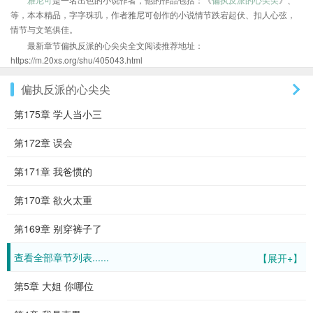
等，本本精品，字字珠玑，作者雅尼可创作的小说情节跌宕起伏、扣人心弦，
情节与文笔俱佳。
最新章节偏执反派的心尖尖全文阅读推荐地址：
https://m.20xs.org/shu/405043.html
偏执反派的心尖尖
第175章 学人当小三
第172章 误会
第171章 我爸惯的
第170章 欲火太重
第169章 别穿裤子了
查看全部章节列表......
【展开+】
第5章 大姐 你哪位