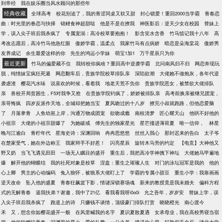
到帝经
我在娱乐圈当风水顾问的那些年
经典收藏
全球高考
校花别追了，我的青涩同桌又软又甜
封心锁爱！重回2000当学霸
青春恋
曲：时光里的眷恋与抉择
锦鲤食神超甜哒
他是不是在撩我
神医影后：逆天少女在校园
替妹上
学，误入尖子班后我杀疯了
专属宠溺：高冷校草要抱抱！
影含笑水含香
竹马惦记我十八年
高
考改志愿后，高冷竹马他急红眼
傲娇学霸，温柔点
我家竹马有点病娇
暗恋是朵海棠花
傲娇男
友养成记
余生最爱这样的你
先生的鸿运小学妹
萌宝1加1
万千星辰只为你
最近更新
竹马的偏爱藏不住
我转校你疯啥？重回高中逆袭学霸
北问南风归不归
网恋奔现玩
脱，纯情妹宝疯狂死遁
网恋翻车后，贵族学院校草排队亲
深陷欲潮
大佬她不做炮灰，各年代逆
袭虐渣
樱花汽水味
说喜欢的时候，看着我
地老天荒不负你
贵族学院恶女，被禁欲大佬排队
亲
兽校开局贫困生，F5对我争又抢
在贵族学院钓疯了，娇娇被排队亲
高考前换亲被继兄团宠，
亲哥悔疯
四岁反派作天地，全城却把她当宝
夏风吻过的十八岁
撩完小叔就跑路，但他恋爱脑
了
月落聿青
人鱼幼崽上岸，沟通万物成团宠
欲吻成瘾
南枝清梦
匠心耀天山
他哄不好他的
小祖宗
大佬的小祖宗甜爆了
为她破戒
傅先生的独家星光
星芒撞进薄荷夏
唯一信仰，
林星
晚与江逾白
青柠年代
星海史诗：深渊回响
冉冉思悠悠
丝丝入我心
那封迟来的告白
太子爷
在楚家受气，她在外边称王
我家辩手不好惹！
闪亮星辰
旋转木马旁的约定
【电竞】大神他又
野又奶
当飞飞遇见田田
一场无人瞩目的盛开
重生后，我把高冷学神拽下神坛
大佬她马甲遍地
爆
解开他的蝴蝶结
我的社死对象是校草
涅盘：重生之璀璨人生
对门的泳坛冠军是我的
他的
心上卿
男主的心动编码
兔入狼怀，被狼系大佬盯上了
学霸的专属小甜豆
重生小学：我靠画画
逆天改命
坠入他的盛夏
青春狂飙篮下影，情谜深锁赛场魂
新来的教授竟是我未婚夫
偏科方程
式的无解青春
逼我扶弟？谢邀，我中了21亿
看我看我呀i0o0i
允之吾年，岁岁安
替妹上学，误
入尖子班后我杀疯了
跑道上的诗
只赚钱不谈情，顶级豪门排队打赏
晓晓橙光
南心渡今
禾
又，想念你如樱花盛开一般
在风里喊我的名字
夏识夏散夏遇
女承母业，我在高校男寝当宿