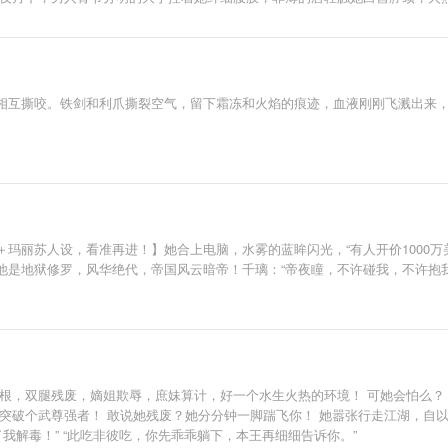
相互撕咬。铁剑和利爪撕裂空气，留下霜冻和火焰的痕迹，血液刚刚飞溅出来
丽苏人设，看准再进！】她合上电脑，水雾的蓝眸闪光，“有人开价1000万美金
他是地狱修罗，风华绝代，帝国风云暗帝！千璃：“帝夜瞳，不许碰我，不许抱我
根，双腿残废，嫡姐欺辱，庶妹算计，好一个水生火热的环境！ 可她会怕么？
便突破个武尊强者！ 敢说她残废？她分分钟一脚踹飞你！ 她嚣张行走江湖，自
我解毒！” “此吃非彼吃，你先乖乖躺下，本王再细细告诉你。”