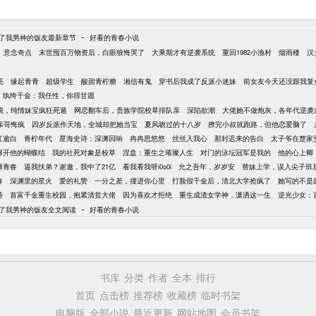
-
了我男神的饭友最新章节
好看的青春小说
意念奇点
末世囤百万物资后，白眼狼悔哭了
大乘期才有逆袭系统
重回1982小渔村
烟雨楼
汉
亮
缘起青青
超级学生
酸甜青柠糖
湘信有鬼
穿书后我成了反派小迷妹
前女友今天还没跟我复
纨绔千金：我任性，你得甘愿
脱，纯情妹宝疯狂死遁
网恋翻车后，贵族学院校草排队亲
深陷欲潮
大佬她不做炮灰，各年代逆袭
亲哥悔疯
四岁反派作天地，全城却把她当宝
夏风吻过的十八岁
撩完小叔就跑路，但他恋爱脑了
江逾白
青柠年代
星海史诗：深渊回响
冉冉思悠悠
丝丝入我心
那封迟来的告白
太子爷在楚家
解开他的蝴蝶结
我的社死对象是校草
涅盘：重生之璀璨人生
对门的泳坛冠军是我的
他的心上卿
解青春
逼我扶弟？谢邀，我中了21亿
看我看我呀i0o0i
允之吾年，岁岁安
替妹上学，误入尖子班
春
深渊里的星火
爱的礼赞
一分之差，撞进你心里
打脸假千金后，清北大学抢疯了
她写的不是
特
首富千金重生校园，抱紧清贫大佬
因为喜欢才拒绝
重生成渣女学神，潇洒这一生
逆光少女：
-
了我男神的饭友全文阅读
好看的青春小说
书库
分类
作者
全本
排行
首页
点击榜
推荐榜
收藏榜
临时书架
电脑版
全部小说
最近更新
网站地图
会员书架