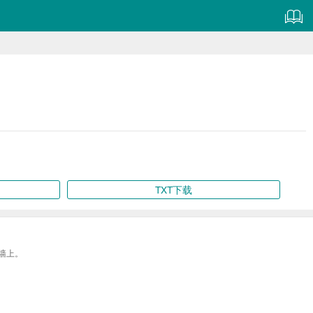
TXT下载
墙上。