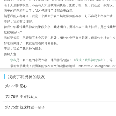
若干天后的学校里，不会有人知道我端碗扒饭，把面子捡一捡，我还是一条好汉。
面子的问题想明白了，我才仔细读了读那条表白墙。
熟悉我的人都知道，我是一个类似于表白墙绝缘体的存在，好不容易上次表白墙，
幸好，我还有点理智。
待我仔细看过我男神发的那段文字，我才明白，男神在表白墙上挂我，是想找我帮
这能答应吗？
当然要答应，尽管我不太会和男生相处，相处的也还有点紧张，但是作为社会主义的
好吧我摊牌了，我就是想看帅哥养养眼。
于是，我成了我男神的饭友。
善解人意
水垚
是一名出色的小说作者，他的作品包括：《
我成了我男神的饭友
》、等，
最新章节我成了我男神的饭友全文阅读推荐地址：https://m.20xs.org/shu/37917
我成了我男神的饭友
第177章 恶心
第176章 不许找别人
第175章 就这样过一辈子