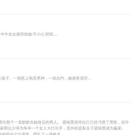
在女厕所前她‘不小心’把班...
孩子。一朝惹上电竞男神，一纸合约，她债务清空...
她看向那个一直默默在她身后的男人。 梁锦墨觉得自己已经习惯了黑暗，但许
，梁家两位少爷为争夺一个女人大打出手，意外的是私生子梁锦墨成为赢家。
热的指尖寸寸逡巡，搅乱了一池春水。