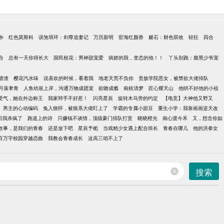
乡
红色莫斯科
误煞琅环：剑尊追妻记
万历新明
宦海红颜香
赌石：财色双收
轻狂
四合
合
总有一天你得长大
国民校花：男神甜宠爱
病娇的我，变态的他！！
丫头别跑：腹黑少爷宠
虐渣
樱花汽水味
说喜欢的时候，看着我
地老天荒不负你
贵族学院恶女，被禁欲大佬排队
月落聿青
人鱼幼崽上岸，沟通万物成团宠
欲吻成瘾
南枝清梦
匠心耀天山
他哄不好他的小祖
受气，她在外边称王
我家辩手不好惹！
闪亮星辰
旋转木马旁的约定
【电竞】大神他又野又
男主的心动编码
兔入狼怀，被狼系大佬盯上了
学霸的专属小甜豆
重生小学：我靠画画逆天改
后我杀疯了
跑道上的诗
只赚钱不谈情，顶级豪门排队打赏
晓晓橙光
南心渡今禾
又，想念你如
故事，是我们的青春
还是放下吧
星辰予栀
当戏精少女遇上配合班长
青春在哪儿
他的洪拳女
百万字校园穿越恋曲
我教会青春成长
这高三咱不上了
搜索