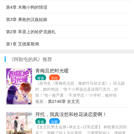
第4章 木雕小狗的情谊
第3章 勇敢的汉族姑娘
第2章 草原上的哈萨克婚礼
第1章 艾德莱斯绸
《阿勒屯的风》推荐
青梅且把时光暖
青春
完结
（原书名《青梅有点甜：傲娇竹马别太宠》）幼儿园
时，她对他说：“有个小男孩总是送我巧克力，好
烦！”他一脸严肃：“不准早恋！”小学时，她对他
说：“有个小男生总是给我写情书，好讨厌！”他一脸严
最新：
第2146章 全文完
肃：“不准早恋！”高中那年，他对她说：“我喜欢你，
做我女朋友。”她有样学样：“你说了，不准早恋！”他
拜托，我真没想和校花谈恋爱啊！
勾唇一笑：“你跟我在一起，就不叫早恋。”“那叫什
青春
连载
么？”“那叫——竹马亲梅、两小有猜。”傲娇闷骚竹马
【女主比男主会撩+单女主+日常恋爱】 林牧重生回到
+元气活力小青梅=甜宠指数100%！系列文《青梅初长
高三，觉醒了助人为乐系统。 只要帮助别人，便能复