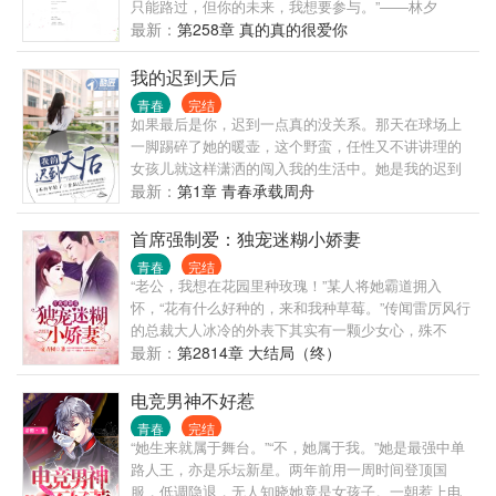
只能路过，但你的未来，我想要参与。”――林夕
现在一直放在床头。 右下角是她当时特别用心写上的
染：“谢谢你，让我遇见。”一段青春，一场爱恋，谁对
最新：
第258章 真的真的很爱你
陆知许，旁边是他加上了言溪的名字。 最美好的事物
谁错，谁又是谁的谁！在正确的时间能遇到正确的
莫过于你在暗恋的那个人，正好也在暗恋着你。
人，那又是多么奢侈的一件事，到底。。。她是不是
我的迟到天后
幸运之神所眷顾的宠儿？庆幸时光让我们相遇，让青
青春
完结
春有了定义。
如果最后是你，迟到一点真的没关系。那天在球场上
一脚踢碎了她的暖壶，这个野蛮，任性又不讲讲理的
女孩儿就这样潇洒的闯入我的生活中。她是我的迟到
小姐，我是她的可乐先生，我们的爱情故事从这里开
最新：
第1章 青春承载周舟
始。（又名我的迟到小姐）已经老书《那年我们正青
春》三百万字作品完本，人品保证，新书可以放心追
首席强制爱：独宠迷糊小娇妻
喽，让我们将爱情进行到底。
青春
完结
“老公，我想在花园里种玫瑰！”某人将她霸道拥入
怀，“花有什么好种的，来和我种草莓。”传闻雷厉风行
的总裁大人冰冷的外表下其实有一颗少女心，殊不
知……“先生，太太又在您的跑车上画卡通！”“……”当
最新：
第2814章 大结局（终）
晚，她气呼呼地瞪着美眸，“我要和你离婚！”某人脸色
一沉，“看来我还没有好好地爱够你，封太太！”恋人之
电竞男神不好惹
间最美的情话就是，我想你，也想睡你，更想睡醒有
青春
完结
你。【推荐自己的新书《逗趣萌宝：神仙姐姐抱回
“她生来就属于舞台。”“不，她属于我。”她是最强中单
家》】
路人王，亦是乐坛新星。两年前用一周时间登顶国
服，低调隐退，无人知晓她竟是女孩子。一朝惹上电