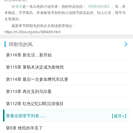
林淮岑
是一名出色的小说作者，他的作品包括：《
阿勒屯的风
》、等，本
本精品，字字珠玑，作者林淮岑创作的小说情节跌宕起伏、扣人心弦，情节与
文笔俱佳。
最新章节阿勒屯的风全文阅读推荐地址：
https://m.20xs.org/shu/389409.html
阿勒屯的风
第116章 新生活，新开始
第115章 莱勒木决定成为新牧民
第114章 最后一次参加摩托车比赛
第113章 再次见到乌尔曼
第112章 红色记忆LBE沉浸项目
查看全部章节列表......
【展开+】
第5章 牧民的羊丢了