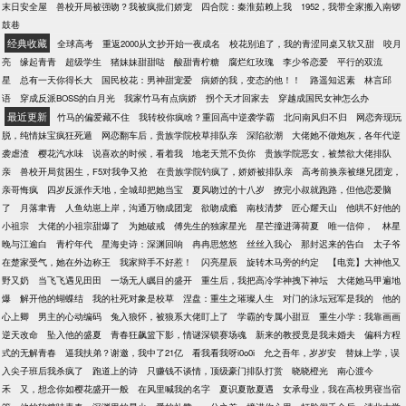
末日安全屋
兽校开局被强吻？我被疯批们娇宠
四合院：秦淮茹赖上我
1952，我带全家搬入南锣
鼓巷
经典收藏
全球高考
重返2000从文抄开始一夜成名
校花别追了，我的青涩同桌又软又甜
咬月
亮
缘起青青
超级学生
猪妹妹甜甜哒
酸甜青柠糖
腐烂红玫瑰
李少爷恋爱
平行的双流
星
总有一天你得长大
国民校花：男神甜宠爱
病娇的我，变态的他！！
路遥知迟素
林言邱
语
穿成反派BOSS的白月光
我家竹马有点病娇
拐个天才回家去
穿越成国民女神怎么办
最近更新
竹马的偏爱藏不住
我转校你疯啥？重回高中逆袭学霸
北问南风归不归
网恋奔现玩
脱，纯情妹宝疯狂死遁
网恋翻车后，贵族学院校草排队亲
深陷欲潮
大佬她不做炮灰，各年代逆
袭虐渣
樱花汽水味
说喜欢的时候，看着我
地老天荒不负你
贵族学院恶女，被禁欲大佬排队
亲
兽校开局贫困生，F5对我争又抢
在贵族学院钓疯了，娇娇被排队亲
高考前换亲被继兄团宠，
亲哥悔疯
四岁反派作天地，全城却把她当宝
夏风吻过的十八岁
撩完小叔就跑路，但他恋爱脑
了
月落聿青
人鱼幼崽上岸，沟通万物成团宠
欲吻成瘾
南枝清梦
匠心耀天山
他哄不好他的
小祖宗
大佬的小祖宗甜爆了
为她破戒
傅先生的独家星光
星芒撞进薄荷夏
唯一信仰，
林星
晚与江逾白
青柠年代
星海史诗：深渊回响
冉冉思悠悠
丝丝入我心
那封迟来的告白
太子爷
在楚家受气，她在外边称王
我家辩手不好惹！
闪亮星辰
旋转木马旁的约定
【电竞】大神他又
野又奶
当飞飞遇见田田
一场无人瞩目的盛开
重生后，我把高冷学神拽下神坛
大佬她马甲遍地
爆
解开他的蝴蝶结
我的社死对象是校草
涅盘：重生之璀璨人生
对门的泳坛冠军是我的
他的
心上卿
男主的心动编码
兔入狼怀，被狼系大佬盯上了
学霸的专属小甜豆
重生小学：我靠画画
逆天改命
坠入他的盛夏
青春狂飙篮下影，情谜深锁赛场魂
新来的教授竟是我未婚夫
偏科方程
式的无解青春
逼我扶弟？谢邀，我中了21亿
看我看我呀i0o0i
允之吾年，岁岁安
替妹上学，误
入尖子班后我杀疯了
跑道上的诗
只赚钱不谈情，顶级豪门排队打赏
晓晓橙光
南心渡今
禾
又，想念你如樱花盛开一般
在风里喊我的名字
夏识夏散夏遇
女承母业，我在高校男寝当宿