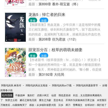
竞男神，一纸合约，她债务清空...
最新：
第899章 番外·萌宝篇（终）
龙族5：悼亡者的归来
青春
连载
【独家首发】热血龙族，少年归来！这是地狱中的魔
王们相互撕咬。铁剑和利爪撕裂空气，留下霜冻和火
焰的痕迹，血液刚刚飞溅出来，就被高温化作血红色
的蒸汽，冲击波在长长的走廊上来来去去，早已没有
最新：
第208章 但为君故（112）
任何完整的玻璃，连这座建筑物都摇摇欲坠。
甜宠百分百：校草的萌萌未婚妻
青春
连载
【作者新书《校草很强势：hi，小甜心！》求支持~】
和一个傲娇的男神同住一屋，简直是黎小酥最甜蜜的
折磨。每天，男神都是这样对她的。“黎小酥，你是猪
吗？”黎小酥委屈，她哪里像猪啦？她不小心把他压倒
最新：
第3192章 大结局
在地上时，他讽刺：“你太重了，该减肥了。”黎小酥气
的想大骂：怎么就没把他压死呢，她才不重，才不需
-
-
-
-
阿勒屯的风 林淮岑
阿勒屯的风全文阅读
阿勒屯的风txt下载
阿勒屯的风最新章节
好看
要减肥。她被坏人跟踪拍照时，他出现帅气的救了她
的青春小说
却对她大吼：“你胆子大了啊！竟然这么晚不回家。”她
站内强推
不败战神
鬼吹灯
贞观小闲王
仙逆
我也是皇叔
封总，太太想跟你离婚很久
懵懵懂懂害怕不敢表白的时候，他却霸道严肃的告诉
了
快穿之云初
赌石之财色无双
重生之为蚁
意念奇点
开局作为实验体的万界之旅
末世囤百
她：“黎小酥，你的男人只能是我洛亦承，你不许离开
万物资后，白眼狼悔哭了
权欲：从乡镇到省委大院
汉乡
师刀
雪鹰领主
全球冰封：我打造了
我！”