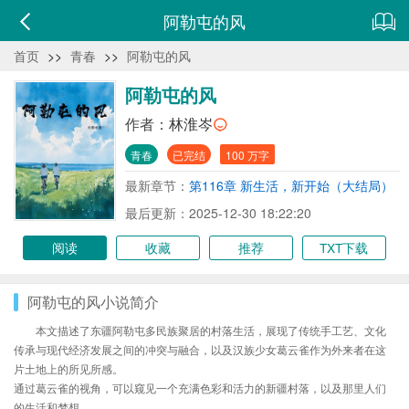
阿勒屯的风
首页
>>
青春
>>
阿勒屯的风
阿勒屯的风
作者：
林淮岑
青春
已完结
100 万字
最新章节：
第116章 新生活，新开始（大结局）
最后更新：2025-12-30 18:22:20
阅读
收藏
推荐
TXT下载
阿勒屯的风小说简介
本文描述了东疆阿勒屯多民族聚居的村落生活，展现了传统手工艺、文化
传承与现代经济发展之间的冲突与融合，以及汉族少女葛云雀作为外来者在这
片土地上的所见所感。
通过葛云雀的视角，可以窥见一个充满色彩和活力的新疆村落，以及那里人们
的生活和梦想。