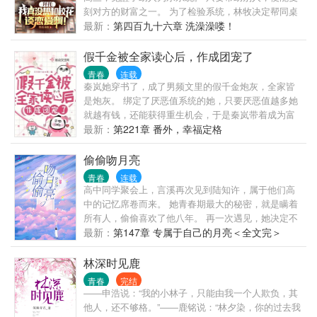
成》已出版，读者群号552565771。（√超甜宠文，√
刻对方的财富之一。 为了检验系统，林牧决定帮同桌
日更，√坑品保证，√已有完结文《青梅初长成：腹黑
写情书。 阴差阳错间，校花看到了情书，误以为是写
最新：
第四百九十六章 洗澡澡喽！
竹马咬一口》《夺吻99次：校草大人太腹黑！》。）
给她的！ 校花可是班主任的宝贝学生啊！ 谁敢找她表
白，必定被班主任一顿教训。 当林牧恳请校花别告诉
假千金被全家读心后，作成团宠了
班主任时...... 林牧：“校花真香！”
青春
连载
秦岚她穿书了，成了男频文里的假千金炮灰，全家皆
是炮灰。 绑定了厌恶值系统的她，只要厌恶值越多她
就越有钱，还能获得重生机会，于是秦岚带着成为富
婆的梦努力奋斗。 只是不知，全家皆可听见她的心
最新：
第221章 番外，幸福定格
声。 面对高冷学霸的假千金， 面对闷骚霸总的大哥，
面对强迫症医生的二哥， 面对毒舌直男影帝的三哥，
偷偷吻月亮
面对严谨的科研家四哥， 不知不觉中，秦岚成了全家
青春
连载
人的团宠
高中同学聚会上，言溪再次见到陆知许，属于他们高
中的记忆席卷而来。 她青春期最大的秘密，就是瞒着
所有人，偷偷喜欢了他八年。 再一次遇见，她决定不
会再懦弱，勇敢的去追求她的月亮。 拿着高中时期的
最新：
第147章 专属于自己的月亮＜全文完＞
日记画本，上面全部都是她喜欢他的证据。 “陆知许，
我喜欢你，喜欢了八年。” 而她不知道的是，陆知许也
林深时见鹿
瞒着所有人，同样的喜欢了她八年，甚至比她还要
青春
完结
久。 “言溪，我比你的喜欢，多了两个月。” 后来，言
――申浩说：“我的小林子，只能由我一个人欺负，其
溪在他的卧室床头柜上，发现了高一时送给他的画，
他人，还不够格。”――鹿铭说：“林夕染，你的过去我
那是她画的陆知许，被他用相框裱了起来，从高一到