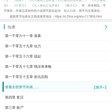
传
》、《
大梦主
》、《
凡人修仙之仙界篇
》、《
魔天记
》、等，本本精品，字
字珠玑，作者忘语创作的小说情节跌宕起伏、扣人心弦，情节与文笔俱佳。
最新章节仙者全文阅读推荐地址：https://m.20xs.org/shu/117800.html
仙者
第一千零六十一章 落幕
第一千零五十九章 仙力
第一千零五十六章 战起
第一千零五十七章 我没有来晚
第一千零五十五章 前仇旧怨
查看全部章节列表......
【展开+】
第四章 复活
第三章 捡尸