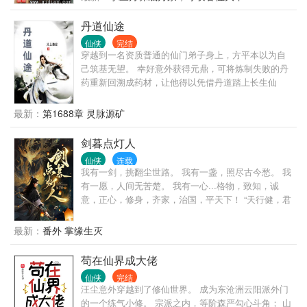
深渊无止境…… 登天路，踏歌行，弹指遮天。
丹道仙途
仙侠
完结
穿越到一名资质普通的仙门弟子身上，方平本以为自
己筑基无望。 幸好意外获得元鼎，可将炼制失败的丹
药重新回溯成药材，让他得以凭借丹道踏上长生仙
途。 修炼万年，再度回首，不知不觉已然成就了一段
仙道的传说。 传统凡人流，修行境界：练气、筑基、
最新：
第1688章 灵脉源矿
金丹、元婴、化神。
剑暮点灯人
仙侠
连载
我有一剑，挑翻尘世路。 我有一盏，照尽古今愁。 我
有一愿，人间无苦楚。 我有一心...格物，致知，诚
意，正心，修身，齐家，治国，平天下！ “天行健，君
子以自强不息。” “地势坤，君子以厚德载物！” 少年摇
了摇手中的钱盅，将铜钱洒落地上，而后摇了摇头。
最新：
番外 掌缘生灭
“今日卦象不好，那便出门走走......”
苟在仙界成大佬
仙侠
完结
汪尘意外穿越到了修仙世界。 成为东沧洲云阳派外门
的一个练气小修。 宗派之内，等阶森严勾心斗角； 山