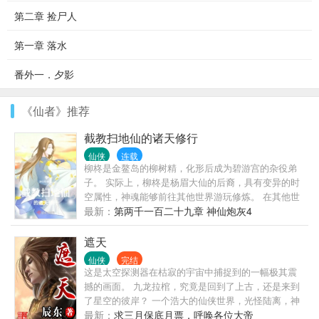
第二章 捡尸人
第一章 落水
番外一．夕影
《仙者》推荐
截教扫地仙的诸天修行
仙侠
连载
柳柊是金鳌岛的柳树精，化形后成为碧游宫的杂役弟
子。 实际上，柳柊是杨眉大仙的后裔，具有变异的时
空属性，神魂能够前往其他世界游玩修炼。 在其他世
界，柳柊看到了和的小说电视。 知晓自己所在的世界
最新：
第两千一百二十九章 神仙炮灰4
的真相后，柳柊开始暗搓搓地搞事了……
遮天
仙侠
完结
这是太空探测器在枯寂的宇宙中捕捉到的一幅极其震
撼的画面。 九龙拉棺，究竟是回到了上古，还是来到
了星空的彼岸？ 一个浩大的仙侠世界，光怪陆离，神
秘无尽。热血似火山沸腾，激情若瀚海汹涌，欲望如
最新：
求三月保底月票，呼唤各位大帝