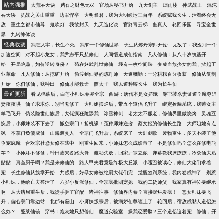
站内强推
太荒吞天诀
赌石之财色无双
官场从秘书开始
九天剑主
烟雨楼
神武战王
混沌
吞天诀
抗战之关山重重
边军悍卒
大明暴君，我为大明续运三百年
系统赋我长生，活着终会无
敌
重生之都市仙尊
鬼吹灯
我欲封天
九天造化诀
官路青云梯
蛊真人
轮回乐园
寻宝全世
界
九转神体诀
经典收藏
我在天牢，长生不死
我有一个修仙世界
长生从炼丹宗师开始
无敌了：我捡到一个
加速空间
对不起小龙女，我尹志平只想修仙
人间悟道成仙指南
凡人修仙：从八十岁筑基开
始
开局炉鼎，如何逆转身份？
苟在妖武乱世修仙
我有一枚空间珠
变成血族少女的我，掀起工
业革命
凡人修仙：从挖矿开始
偷渡到仙界的炼丹师
天道酬勤：一分耕耘百分收获
修仙从复制
开始
你们修仙，我种田
修仙才能救命
赝太子
我以道种铸长生
我为长生仙
最近更新
看见弹幕后，白莲小师妹卷哭全宗
西游：唐僧本是女娇娥
穿书被杀妻证道？魔尊追
妻夜夜哄
仙子求求你，别当鬼修了
大师姐摆烂后，带五个道侣飞升了
绑定捡漏系统，我薅女主
羊毛飞升
伪装隐世仙族后，大佬疯狂跪舔我
冰雪神剑
老太太不服老，修仙界里做烧烤
灵魂互
换后，小师妹装不下去了
搬空宗门！抢机缘！冤种师妹逆袭
蔡文姬的修仙长生路
大师姐她有点
飒
本掌门负债成仙
山海渡灵人
全宗门飞升后，系统来了
天涯剑歌
废物重生，多夫不装了他
争宠疯魔
合欢宗社恐女修在逃中
刚重生回来，小师妹怎么成妖帝了
不是修仙吗？怎么在修电瓶
车？
小师妹不修仙，种田虐哭各路大佬
渡劫失败，回家开宗立派
弹幕教我撩撩撩，冷欲仙夫贴
贴贴
真当厨子啊？我是来修仙的
路人甲夫君竟是终极大反派
小哑巴被读心，修仙大佬们求着
宠
长生修仙从族学开始
共感后，好孕女修被绝嗣大佬们宠
觉醒签到系统，我内卷成神了
别惹
小师妹，她给亡夫整活了
六岁小反派修仙，全宗疯批团宠她
我的二货师父
我家真有神位要继承
啊
从大结局重生后，我徒手拆了官配
诸神往事
修仙界内卷？直接摆烂发疯！
恶女师妹要飞
升，偏心宗门靠边站
北邙有座山
小师妹叛宗后，被病娇仙尊缠上了
轮回后，宿敌成黏人道侣怎
么办？
蓬莱仙镜
穿书：炮灰她只想修仙
魔道实验室
嫌我恋爱脑？三个道侣追着宠
修仙，开