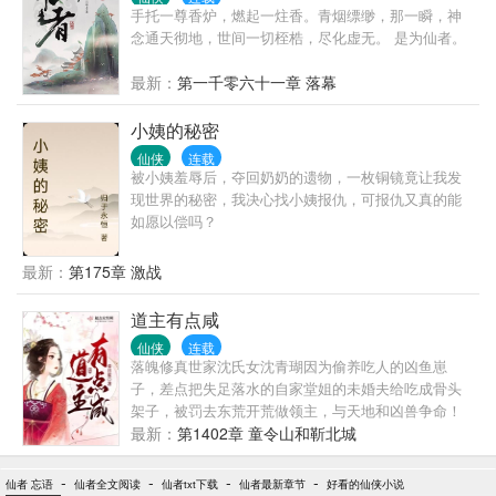
魔头已经和我结婚一周年。 女主突然找上门？ 我直接
手托一尊香炉，燃起一炷香。青烟缥缈，那一瞬，神
化身纯爱判官，反手就是一个大鼻窦。 抱歉，本人对
念通天彻地，世间一切桎梏，尽化虚无。 是为仙者。
绿色有暴躁症，习惯性出手。
最新：
第一千零六十一章 落幕
小姨的秘密
仙侠
连载
被小姨羞辱后，夺回奶奶的遗物，一枚铜镜竟让我发
现世界的秘密，我决心找小姨报仇，可报仇又真的能
如愿以偿吗？
最新：
第175章 激战
道主有点咸
仙侠
连载
落魄修真世家沈氏女沈青瑚因为偷养吃人的凶鱼崽
子，差点把失足落水的自家堂姐的未婚夫给吃成骨头
架子，被罚去东荒开荒做领主，与天地和凶兽争命！
最新：
第1402章 童令山和靳北城
-
-
-
-
仙者 忘语
仙者全文阅读
仙者txt下载
仙者最新章节
好看的仙侠小说