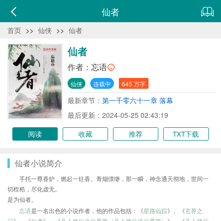
仙者
首页
>>
仙侠
>>
仙者
仙者
作者：
忘语
仙侠
连载中
645 万字
最新章节：
第一千零六十一章 落幕
最后更新：2024-05-25 02:43:19
阅读
收藏
推荐
TXT下载
仙者小说简介
手托一尊香炉，燃起一炷香。青烟缥缈，那一瞬，神念通天彻地，世间一
切桎梏，尽化虚无。
是为仙者。
忘语
是一名出色的小说作者，他的作品包括：《
星路仙踪
》、《
玄界之
门
》、《
仙者
》、《
凡人修仙之仙界篇（凡人修仙传仙界篇）
》、《
凡人修仙