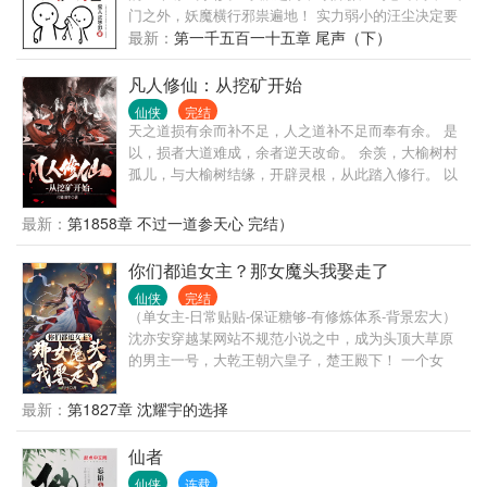
门之外，妖魔横行邪祟遍地！ 实力弱小的汪尘决定要
苟到天荒地老。 然而苟着苟着…… 他发现自己竟然成
最新：
第一千五百一十五章 尾声（下）
了大佬！
凡人修仙：从挖矿开始
仙侠
完结
天之道损有余而补不足，人之道补不足而奉有余。 是
以，损者大道难成，余者逆天改命。 余羡，大榆树村
孤儿，与大榆树结缘，开辟灵根，从此踏入修行。 以
榆树之灵成脉，以榆树之脉，升仙！
最新：
第1858章 不过一道参天心 完结）
你们都追女主？那女魔头我娶走了
仙侠
完结
（单女主-日常贴贴-保证糖够-有修炼体系-背景宏大）
沈亦安穿越某网站不规范小说之中，成为头顶大草原
的男主一号，大乾王朝六皇子，楚王殿下！ 一个女
主，N个男主，这难道不是汤姆猫多重奏，不是对纯爱
战士的亵渎！ 好好好，你们都去追女主，你们都喜欢
最新：
第1827章 沈耀宇的选择
草原放牧，都喜欢策马奔腾。 那女魔头我就娶走了。
你们还在为女主争风吃醋时，女魔头已经在我怀里哼
仙者
哼唧唧让我别欺负她。 你们以为自己即将成功时，女
仙侠
连载