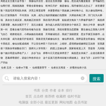
局抢走女主最大金手指！
我修仙开后宫，道侣全员美强惨
修仙，然后成为魔道魁首
穿书骗失忆
仙尊打猎，我揣崽跑路
带着全家卷修仙
乾坤日月炉
都是修仙，我丹修强亿点怎么了
末世遭背
叛？我选毛茸茸组队杀疯
洪荒之青莲道尊
杀妻娶师姐？我改嫁上神你悔什么
别人修仙我种地，
别人打架我炼丹
不问清浊
丸辣，成为土地的我被她们包围辣
大师姐杀疯三界，宗门沦为火葬
场
真命女主成反派，炮灰她正的发邪
我在现代养仙尊
贴贴虐文炮灰？六界修罗场炸了
疯批师
兄要强娶，炮灰女配不干了
混元太极道
身为超人的我只想安静当个锦衣卫
御火少年录
修仙界
第一剑
恶毒女修只想苟命却修为自涨
我修无情道，系统却要我当恋爱脑
重生修仙之我靠八卦带
飞自己
错撩老祖后，小师妹她在劫难逃
开局被诬陷后，我成了顶级团宠
恶女手握五张婚书，众
夫杀红眼
成为龙傲天护道者后
我靠灵觉天赋修仙长生
修仙界杀我，我带蓝星全民修仙
绑定抽
卡系统后，修仙女配成戏精
不让安生种田？只好出剑
上错轿，柔弱师妹错嫁绑定五凶兽
笑我废
柴？我靠杂草掀翻全宗门
国师大人等等我！
奶团上交修仙界，国家爸爸宠上天
菩提骨
凡间散
修？她分明是仙界收尸人！
步步飞仙
师尊今日又把徒弟养歪了
疯批恶女杀疯了，众道侣夜夜求
饶
恶毒师尊摆烂，逆徒们争抢求名分
这个反派只想养鸡却被大师姐缠上
龙女飞升：从封印下捡
尸开始
-
-
-
-
仙者 忘语
仙者txt下载
仙者最新章节
仙者全文阅读
好看的仙侠小说
搜索
书库
分类
作者
全本
排行
首页
点击榜
推荐榜
收藏榜
临时书架
电脑版
全部小说
最近更新
网站地图
会员书架