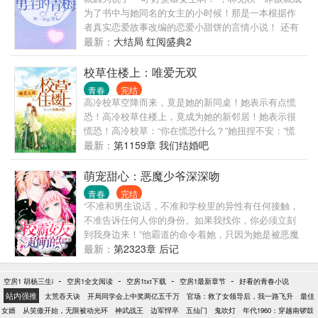
为了书中与她同名的女主的小时候！那是一本根据作
者真实恋爱故事改编的恋爱小甜饼的言情小说！ 还有
一个自称是天一第一统的系统001告诉自己，必须尽快
最新：
大结局 红阅盛典2
与男主汇合，成为男主的小青梅，陪伴男主成长，不
然将启动自毁程序！ 林见秋内心mmp，女主是大学时
校草住楼上：唯爱无双
候才认识男主，两个人家乡根本不是一个市的！我怎
青春
完结
么和他汇合！还成为他的小青梅？！ 天下第一统001:
高冷校草空降而来，竟是她的新同桌！她表示有点慌
不去？哦，那就启动自毁吧！ 林见秋:我去！我去！我
恐！高冷校草住楼上，竟成为她的新邻居！她表示很
去还不行嘛！ 简介无能，一句话就是甜！ 1V1，甜宠
慌恐！高冷校草：“你在慌恐什么？”她扭捏不安：”慌
文！绝对无虐，以宠为主！男女主互宠！ 我们的目标
恐把持不...
最新：
第1159章 我们结婚吧
是什么！ 宠宠宠！ 001:哦！
萌宠甜心：恶魔少爷深深吻
青春
完结
“不准和男生说话，不准和学校里的异性有任何接触，
不准告诉任何人你的身份。如果我找你，你必须立刻
到我身边来！”他霸道的命令着她，只因为她是被恶魔
独占的小丫头，她是被他捧在手心里的小公主，全世
最新：
第2323章 后记
界只有他可以任意妄为的欺负她！这是一头大灰狼把
小白兔叼回家去的故事！（绝对宠文，黄金狗粮遍地
-
-
-
-
空房1 胡杨三生i
空房1全文阅读
空房1txt下载
空房1最新章节
好看的青春小说
撒！）
站内强推
太荒吞天诀
开局同学会上中奖两亿五千万
官场：救了女领导后，我一路飞升
最佳
女婿
从笑傲开始，无限被动光环
神武战王
边军悍卒
五仙门
鬼吹灯
年代1960：穿越南锣鼓