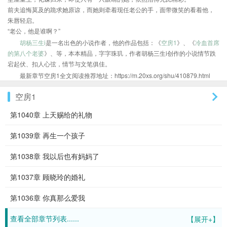
前夫追悔莫及的跪求她原谅，而她则牵着现任老公的手，面带微笑的看着他，
朱唇轻启。
“老公，他是谁啊？”
胡杨三生i
是一名出色的小说作者，他的作品包括：《
空房1
》、《
冷血首席
的第八个老婆
》、等，本本精品，字字珠玑，作者胡杨三生i创作的小说情节跌
宕起伏、扣人心弦，情节与文笔俱佳。
最新章节空房1全文阅读推荐地址：https://m.20xs.org/shu/410879.html
空房1
第1040章 上天赐给的礼物
第1039章 再生一个孩子
第1038章 我以后也有妈妈了
第1037章 顾晓玲的婚礼
第1036章 你真那么爱我
查看全部章节列表......
【展开+】