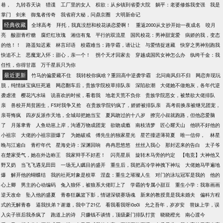
巷，
九转吞天诀
猎谍
工厂里的女人
权欲：从乡镇到省委大院
躺平：老婆修炼我变强
我是
掌门
剑来
御鬼者传奇
我省府大秘，问鼎京圈
大明新命记
经典收藏
全球高考
拜托，我真没想和校花谈恋爱啊！
重返2000从文抄开始一夜成名
咬月
亮
酸甜青柠糖
腐烂红玫瑰
湘信有鬼
平行的双流星
国民校花：男神甜宠爱
病娇的我，变态
的他！！
路遥知迟素
林言邱语
校霸难当：路学霸，请让让
与爱情捉迷藏
快穿之男神别跑我
快追不上
恶魔宠入怀：甜心，亲一个！
拐个天才回家去
穿越成国民女神怎么办
纨绔千金：我
任性，你得甘愿
万千星辰只为你
最近更新
竹马的偏爱藏不住
我转校你疯啥？重回高中逆袭学霸
北问南风归不归
网恋奔现玩
脱，纯情妹宝疯狂死遁
网恋翻车后，贵族学院校草排队亲
深陷欲潮
大佬她不做炮灰，各年代逆
袭虐渣
樱花汽水味
说喜欢的时候，看着我
地老天荒不负你
贵族学院恶女，被禁欲大佬排队
亲
兽校开局贫困生，F5对我争又抢
在贵族学院钓疯了，娇娇被排队亲
高考前换亲被继兄团宠，
亲哥悔疯
四岁反派作天地，全城却把她当宝
夏风吻过的十八岁
撩完小叔就跑路，但他恋爱脑
了
月落聿青
人鱼幼崽上岸，沟通万物成团宠
欲吻成瘾
南枝清梦
匠心耀天山
他哄不好他的
小祖宗
大佬的小祖宗甜爆了
为她破戒
傅先生的独家星光
星芒撞进薄荷夏
唯一信仰，
林星
晚与江逾白
青柠年代
星海史诗：深渊回响
冉冉思悠悠
丝丝入我心
那封迟来的告白
太子爷
在楚家受气，她在外边称王
我家辩手不好惹！
闪亮星辰
旋转木马旁的约定
【电竞】大神他又
野又奶
当飞飞遇见田田
一场无人瞩目的盛开
重生后，我把高冷学神拽下神坛
大佬她马甲遍地
爆
解开他的蝴蝶结
我的社死对象是校草
涅盘：重生之璀璨人生
对门的泳坛冠军是我的
他的
心上卿
男主的心动编码
兔入狼怀，被狼系大佬盯上了
学霸的专属小甜豆
重生小学：我靠画画
逆天改命
坠入他的盛夏
青春狂飙篮下影，情谜深锁赛场魂
新来的教授竟是我未婚夫
偏科方程
式的无解青春
逼我扶弟？谢邀，我中了21亿
看我看我呀i0o0i
允之吾年，岁岁安
替妹上学，误
入尖子班后我杀疯了
跑道上的诗
只赚钱不谈情，顶级豪门排队打赏
晓晓橙光
南心渡今