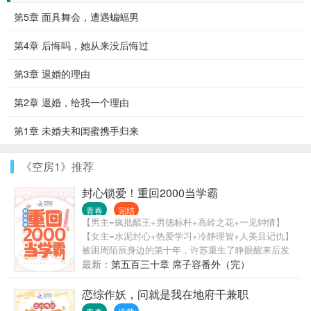
第5章 面具舞会，遭遇蝙蝠男
第4章 后悔吗，她从来没后悔过
第3章 退婚的理由
第2章 退婚，给我一个理由
第1章 未婚夫和闺蜜携手归来
《空房1》推荐
封心锁爱！重回2000当学霸
青春
完结
【男主=疯批醋王+男德标杆+高岭之花+一见钟情】
【女主=水泥封心+热爱学习+冷静理智+人美且记仇】
被困周陌辰身边的第十年，许苏重生了睁眼醒来后发
现自己回到初三暑假这时的周陌辰还没有出现，唯一
最新：
第五百三十章 席子容番外（完）
关心自己的外婆也活着，一切遗憾都来得及弥补许苏
掏出小本本上写好人生注意事项：对可能遇见周陌辰
恋综作妖，问就是我在地府干兼职
的地方——躲着走对前世重男轻女的父母——尽早逃