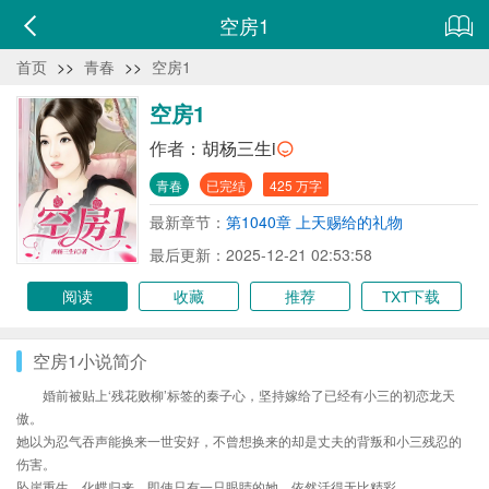
空房1
首页
>>
青春
>>
空房1
空房1
作者：
胡杨三生i
青春
已完结
425 万字
最新章节：
第1040章 上天赐给的礼物
最后更新：2025-12-21 02:53:58
阅读
收藏
推荐
TXT下载
空房1小说简介
婚前被贴上‘残花败柳’标签的秦子心，坚持嫁给了已经有小三的初恋龙天
傲。
她以为忍气吞声能换来一世安好，不曾想换来的却是丈夫的背叛和小三残忍的
伤害。
坠崖重生，化蝶归来，即使只有一只眼睛的她，依然活得无比精彩。