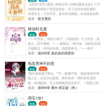
青春
连载
脱原生家庭对偏瘫十年后毫无体面死去的外婆——不
【恋综+玄学+微恐+发疯文学+沙雕玩梗欢乐多】八字
让憾事重演，让外婆安享晚年还有最最让她遗憾的学
纯阴的秦晴除了漂亮还短命，为了活命在地府兼职，
业——考上理想的大学。这辈子她只想好好学习，天
待遇全无，工作辛苦。参加全员糊咖，全员疯批的狗
天向上。
血恋综节目，作天作地的秦晴其实只想完成任务却意
最新：
新文预告
外爆红。“别靠近，你灵魂的臭味，我闻不得！”不是她
做作，只是这位刚刚出道不久的小爱豆是八爪鱼转
林深时见鹿
世，背负无数女生的诅咒，灵魂都腐朽了。才被全网
青春
完结
黑的秦晴还未有机会反击，这位小爱豆就被前女友们
――申浩说：“我的小林子，只能由我一个人欺负，其
连夜爆料，花式塌房！“美女，你这样饿下去，早晚要
他人，还不够格。”――鹿铭说：“林夕染，你的过去我
出人命的。”女明星为了保持身材，什么歪门邪道都敢
只能路过，但你的未来，我想要参与。”――林夕
胡来……秦晴不过是好心提醒，没几天女明星就送上
染：“谢谢你，让我遇见。”一段青春，一场爱恋，谁对
最新：
第258章 真的真的很爱你
了热搜。原来大家还以为秦晴是作精，后来才明白，
谁错，谁又是谁的谁！在正确的时间能遇到正确的
真诚才是必杀技！欲哭无泪的导演，这是恋综，你为
人，那又是多么奢侈的一件事，到底。。。她是不是
电竞男神不好惹
什么要跳预言家？嘉宾一个个凋零，秦晴在网上人气
幸运之神所眷顾的宠儿？庆幸时光让我们相遇，让青
青春
完结
爆红，评论区全部都是来许愿的网友。秦晴很无奈，
春有了定义。
“她生来就属于舞台。”“不，她属于我。”她是最强中单
她不是许愿池里的王八！别人上恋综是甜蜜蜜，她上
路人王，亦是乐坛新星。两年前用一周时间登顶国
恋综是每晚被狼人杀，别人收到告白信，她收到诅咒
服，低调隐退，无人知晓她竟是女孩子。一朝惹上电
信。掀桌，老娘不玩了！你们知道我是谁吗？谁敢乱
竞男神，一纸合约，她债务清空...
最新：
第899章 番外·萌宝篇（终）
来！我不是，我没有，我不敢动……
萌宝1加1
青春
完结