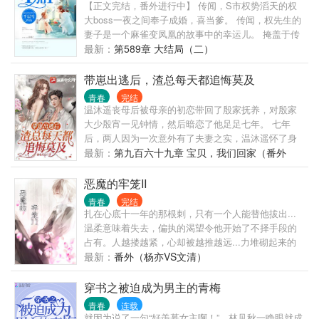
【正文完结，番外进行中】 传闻，S市权势滔天的权
大boss一夜之间奉子成婚，喜当爹。 传闻，权先生的
妻子是一个麻雀变凤凰的故事中的幸运儿。 掩盖于传
闻之下，他们的日常是这样子的： “我要翻身做主
最新：
第589章 大结局（二）
人！” “做梦！” 新婚夜，她醉熏熏的宣告主权，回应她
的是饿虎扑食。 “签字吧！我们离婚！” 看着离婚协议
带崽出逃后，渣总每天都追悔莫及
书他讥讽一笑， 抬手撕得粉碎，将她逼至墙角， “流
青春
完结
影，你凭什么提出离婚？” “她回来了！” “怎么？你想用
温沐遥丧母后被母亲的初恋带回了殷家抚养，对殷家
一纸离婚协议就将我让出去吗？做梦！” 某天，女人愁
大少殷宵一见钟情，然后暗恋了他足足七年。 七年
眉苦脸的叹气， “哎，老公，人家说你是后爹哎！” 权
后，两人因为一次意外有了夫妻之实，温沐遥怀了身
大BOSS怒极的吼道， “我特么是亲爹！谁再敢乱嚼舌
孕，可殷宵却逼她拿掉孩子。 伤心之下，温沐遥假意
最新：
第九百六十九章 宝贝，我们回家（番外
根，我劈了他！”
打掉孩子，然后带着腹中的孩子远走他乡，五年后和
九）
双胞胎儿女回归。 重回故地，她本以为此生再不会和
恶魔的牢笼II
殷宵有任何纠葛，却没想到这一次，是殷宵不肯放过
青春
完结
她了……
扎在心底十一年的那根刺，只有一个人能替他拔出...
温柔意味着失去，偏执的渴望令他开始了不择手段的
占有。人越搂越紧，心却被越推越远...力堆砌起来的
美好又在瞬间，灰飞烟灭..我遍体鳞伤的爱上你，你却
最新：
番外（杨亦VS文清）
给了我最狠的一刀！（一句话概括：这是一头玛丽苏
狼和一只玛丽苏羊的故事....呜～咩～～）
穿书之被迫成为男主的青梅
青春
连载
就因为说了一句“好羡慕女主啊！”，林见秋一睁眼就成