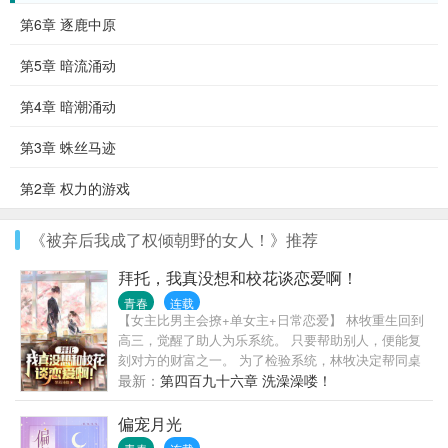
第6章 逐鹿中原
第5章 暗流涌动
第4章 暗潮涌动
第3章 蛛丝马迹
第2章 权力的游戏
《被弃后我成了权倾朝野的女人！》推荐
拜托，我真没想和校花谈恋爱啊！
青春
连载
【女主比男主会撩+单女主+日常恋爱】 林牧重生回到
高三，觉醒了助人为乐系统。 只要帮助别人，便能复
刻对方的财富之一。 为了检验系统，林牧决定帮同桌
写情书。 阴差阳错间，校花看到了情书，误以为是写
最新：
第四百九十六章 洗澡澡喽！
给她的！ 校花可是班主任的宝贝学生啊！ 谁敢找她表
白，必定被班主任一顿教训。 当林牧恳请校花别告诉
偏宠月光
班主任时...... 林牧：“校花真香！”