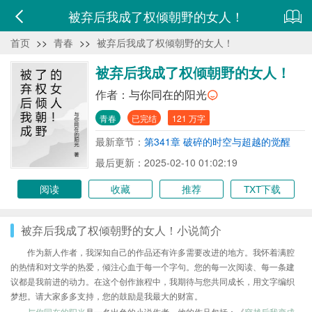
被弃后我成了权倾朝野的女人！
首页
>>
青春
>>
被弃后我成了权倾朝野的女人！
被弃后我成了权倾朝野的女人！
作者：
与你同在的阳光
青春
已完结
121 万字
最新章节：
第341章 破碎的时空与超越的觉醒
最后更新：2025-02-10 01:02:19
阅读
收藏
推荐
TXT下载
被弃后我成了权倾朝野的女人！小说简介
作为新人作者，我深知自己的作品还有许多需要改进的地方。我怀着满腔
的热情和对文学的热爱，倾注心血于每一个字句。您的每一次阅读、每一条建
议都是我前进的动力。在这个创作旅程中，我期待与您共同成长，用文字编织
梦想。请大家多多支持，您的鼓励是我最大的财富。
与你同在的阳光
是一名出色的小说作者，他的作品包括：《
穿越后我变成