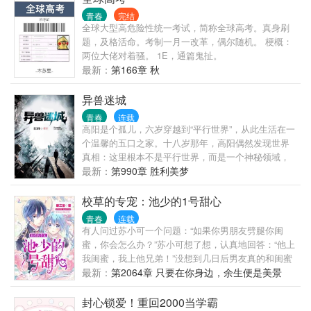
青春
完结
全球大型高危险性统一考试，简称全球高考。真身刷
题，及格活命。考制一月一改革，偶尔随机。 梗概：
两位大佬对着骚。 1E，通篇鬼扯。
最新：
第166章 秋
异兽迷城
青春
连载
高阳是个孤儿，六岁穿越到“平行世界”，从此生活在一
个温馨的五口之家。十八岁那年，高阳偶然发现世界
真相：这里根本不是平行世界，而是一个神秘领域，
身边的亲人朋友全是可怕的“兽”！发现真相的高阳差点
最新：
第990章 胜利美梦
被杀，关键时刻获得系统【幸运】——活得越久就越
强！一场羔羊与狼的厮杀游戏由此展开……
校草的专宠：池少的1号甜心
青春
连载
有人问过苏小可一个问题：“如果你男朋友劈腿你闺
蜜，你会怎么办？”苏小可想了想，认真地回答：“他上
我闺蜜，我上他兄弟！”没想到几日后男友真的和闺蜜
在一起，她转而找上他兄弟路城池。“听说你想上
最新：
第2064章 只要在你身边，余生便是美景
我？”路城池邪魅一笑，将她逼进墙角。“你，你怎么知
（全文完）
道？”苏小可咽了咽口水，盯着眼前这张完美脸颊。因
封心锁爱！重回2000当学霸