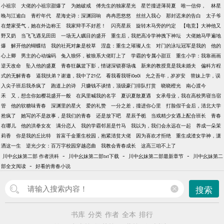
小祖宗
大佬的小祖宗甜爆了
为她破戒
傅先生的独家星光
星芒撞进薄荷夏
唯一信仰，
林星
晚与江逾白
青柠年代
星海史诗：深渊回响
冉冉思悠悠
丝丝入我心
那封迟来的告白
太子爷
在楚家受气，她在外边称王
我家辩手不好惹！
闪亮星辰
旋转木马旁的约定
【电竞】大神他又
野又奶
当飞飞遇见田田
一场无人瞩目的盛开
重生后，我把高冷学神拽下神坛
大佬她马甲遍地
爆
解开他的蝴蝶结
我的社死对象是校草
涅盘：重生之璀璨人生
对门的泳坛冠军是我的
他的
心上卿
男主的心动编码
兔入狼怀，被狼系大佬盯上了
学霸的专属小甜豆
重生小学：我靠画画
逆天改命
坠入他的盛夏
青春狂飙篮下影，情谜深锁赛场魂
新来的教授竟是我未婚夫
偏科方程
式的无解青春
逼我扶弟？谢邀，我中了21亿
看我看我呀i0o0i
允之吾年，岁岁安
替妹上学，误
入尖子班后我杀疯了
跑道上的诗
只赚钱不谈情，顶级豪门排队打赏
晓晓橙光
南心渡今
禾
又，想念你如樱花盛开一般
在风里喊我的名字
夏识夏散夏遇
女承母业，我在高校男寝当宿
管
他的软糖味青春
深渊里的星火
爱的礼赞
一分之差，撞进你心里
打脸假千金后，清北大学
抢疯了
她写的不是故事，是我们的青春
还是放下吧
星辰予栀
当戏精少女遇上配合班长
青春
在哪儿
他的洪拳女友
满分恋人
我的学霸邻居是竹马
我以为，我们会永远在一起
养成一朵茉
莉香
你是我的丘比特
首富千金重生校园，抱紧清贫大佬
因为喜欢才拒绝
重生成渣女学神，潇
洒这一生
逆光少女：百万字校园穿越恋曲
我教会青春成长
这高三咱不上了
-
-
-
川中幺妹第二部 作者洪科
川中幺妹第二部txt下载
川中幺妹第二部最新章节
川中幺妹第二
-
部全文阅读
好看的青春小说
搜索
书库
分类
作者
全本
排行