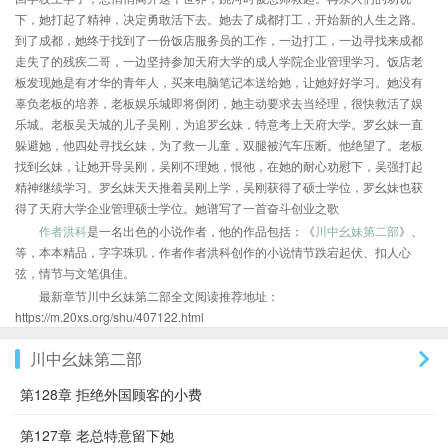
下，她打起了精神，决定勇敢活下去。她去了成都打工，开始新的人生之路。
到了成都，她终于找到了一份饭店服务员的工作，一边打工，一边寻找来成都
走失了的残疾二哥，一边坚持参加天府大学的成人学院企业管理学习。饭店老
板发现她是有才华的青年人，买来电脑笔记本送给她，让她好好学习。她没有
辜负老板的培养，老板娱乐城即将倒闭，她主动要求去当经理，很快救活了娱
乐城。老板吴天城的儿子吴刚，为追罗幺妹，特意考上天府大学。罗幺妹一直
躲避她，他四处寻找幺妹，为了救一儿童，双腿被汽车压断。他绝望了。老板
找到幺妹，让她开导吴刚，吴刚不理她，恨他，在她的耐心劝慰下，吴强打起
精神继续学习。罗幺妹天天推着吴刚上学，吴刚获得了硕士学位，罗幺妹也获
得了天府大学企业管理硕士学位。她谱写了一首奋斗创业之歌
作者洪科
是一名出色的小说作者，他的作品包括：《
川中幺妹第二部
》、
等，本本精品，字字珠玑，作者作者洪科创作的小说情节跌宕起伏、扣人心
弦，情节与文笔俱佳。
最新章节川中幺妹第二部全文阅读推荐地址：
https://m.20xs.org/shu/407122.html
川中幺妹第二部
第128章 拒绝外国顾客的小费
第127章 老总特意留下她