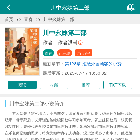
川中幺妹第二部
首页
>>
青春
>>
川中幺妹第二部
川中幺妹第二部
作者：
作者洪科
青春
已完结
79 万字
最新章节：
第128章 拒绝外国顾客的小费
最后更新：2025-07-17 13:50:32
阅读
收藏
推荐
TXT下载
川中幺妹第二部小说简介
罗幺妹是学霸和班长，高考前夕，因父母亲同时病倒，她便休学回家照顾
双亲，母亲死后，父亲强迫她继续回校学习参加高考。罗幺妹回校后，认真复
习功课时，要她代表学校参加市里声乐比赛，她再次蝉联市里声乐比赛冠军。
音乐老师是她的恩师，特意为她举办了庆功宴。没想酒喝多了出事了。她没脸
回学校上学了，想悄悄离开这个世界，跳河时被恩师救起。再亲人们的劝说