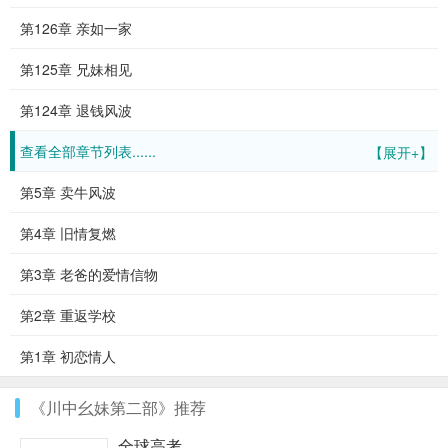
第126章 亲如一家
第125章 兄妹相见
第124章 退钱风波
查看全部章节列表......
【展开+】
第5章 卖牛风波
第4章 旧情复燃
第3章 老爸的爱情信物
第2章 重返学校
第1章 初恋情人
《川中幺妹第二部》推荐
全球高考