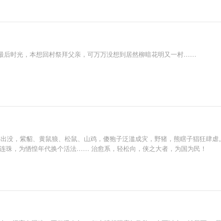
最后时光，本想回村祭拜父亲，可万万没想到居然柳暗花明又一村……
野兽出没，紫貂、黄鼠狼、松鼠、山鸡，傻狍子泛滥成灾，野猪，熊瞎子猖狂肆
水连珠，为恓惶年代换个活法…… 治愈系，轻松向，侠之大者，为国为民！