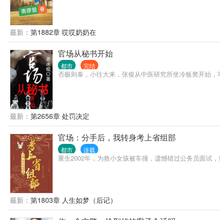
最新：
第1882章 哎哎奶奶在
官场从秘书开始
都市
完结
否极则泰，小往大来，张俊从中医研究所坐冷板凳开始，
最新：
第2656章 处罚决定
官场：分手后，我转身考上省组部
都市
连载
重生2002年，为救小女孩被车撞，遗憾错过公务员面试，势
最新：
第1803章 人生如梦（后记）