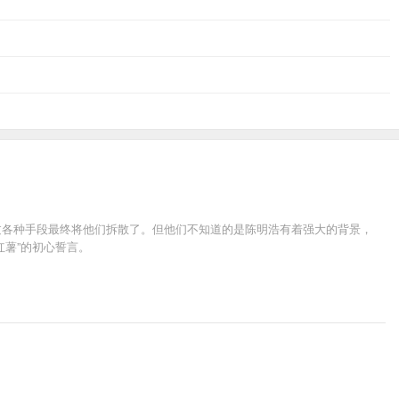
过各种手段最终将他们拆散了。但他们不知道的是陈明浩有着强大的背景，
薯”的初心誓言。