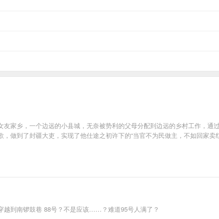
女友家乡，一个边远的小县城，无奈被势利的父母分配到边远的乡村工作，通
歌，做到了封疆大吏，实现了他仕途之初许下的“当官不为民做主，不如回家卖红
越到南锣鼓巷 88号？不是应该……？难道95号人满了？