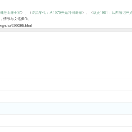
田赶山养全家
》、《
逆流年代：从1970开始种田养家
》、《
华娱1981：从西游记开
，情节与文笔俱佳。
hu/390395.html