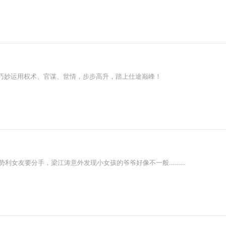
巧妙运用权术、官谋、世情，步步高升，踏上仕途巅峰！
利女友要分手，梁江涛意外发现小女孩的爷爷好像不一般........