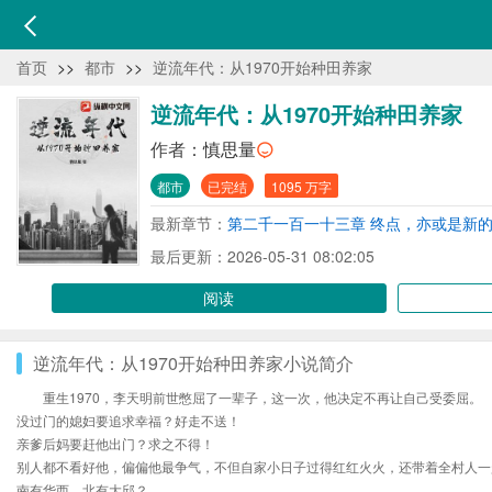
首页
>>
都市
>>
逆流年代：从1970开始种田养家
逆流年代：从1970开始种田养家
作者：
慎思量
都市
已完结
1095 万字
最新章节：
第二千一百一十三章 终点，亦或是新
最后更新：2026-05-31 08:02:05
阅读
逆流年代：从1970开始种田养家小说简介
重生1970，李天明前世憋屈了一辈子，这一次，他决定不再让自己受委屈。
没过门的媳妇要追求幸福？好走不送！
亲爹后妈要赶他出门？求之不得！
别人都不看好他，偏偏他最争气，不但自家小日子过得红红火火，还带着全村人一
南有华西，北有大邱？