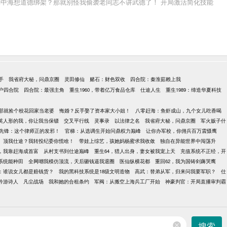
易中海想道德绑架？那就别怪我偷袭老同志不讲武德了！ 开局激活简化技能
手
我省府大秘，问鼎京圈
灵田修仙
赌石：财色双收
四合院：秦淮茹赖上我
户四合院
四合院：最强主角
重生1960，带着亿万食品仓库
仕途人生
重生1989：缔造华夏科技
那就捡个校花回家当老婆
悔婚？反手娶了资本家大小姐！
八零赶海：鱼虾成山，九个女儿吃香喝
英人形的我，你让我当保镖
交叉平行线
灵事录
以法律之名
我省府大秘，问鼎京圈
军火贩子什
先锋：这个律师正的发邪！
官梯：从选调生开始问鼎权力巅峰
让你办军校，你佣兵百万震慑鹰
顶我仕途？我转投纪委你慌啥！
带娃上综艺，孩她妈杨蜜求我收敛
独自在异能世界中闯荡升
点，我靠赶海成首富
从村支书到仕途巅峰
重生64，猎人出身，妻女被我宠上天
充值系统不正经，开
到系统能种田
全网嘲我模仿顶流，天后砸钱逼我退圈
医仙纵横花都
重回62，我为国铸剑薅哭鹰
：谁说女儿都是赔钱货？
我的黑科技系统是18级文明造物
高武：替弟从军，归来问我要军职？
仕
吟游诗人
凡尘战场
我和她的合租条约
军阀：从搬空上海兵工厂开始
神豪判官：开局直播审判霸
搜索