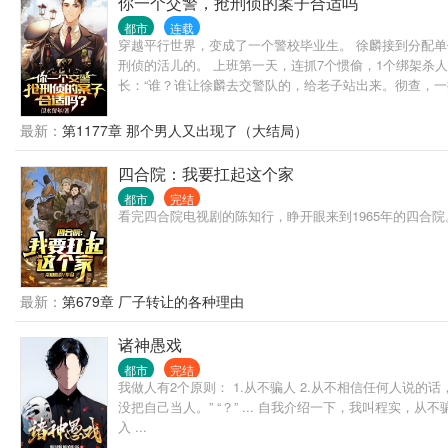
你一个交警，抢刑侦的案子合适吗
都市
连载
穿越平行世界，变成了一个警校毕业生。 徐麟接到分配单
刑侦的活儿的。 上班第一天，连抓7个惯偷，1个绑架杀人
长：“谁？谁让徐麟去交警队的，给老子站出来。彻查，一
最新：
第1177章 那个男人又出现了（大结局）
四合院：我要扛起这个家
都市
完结
看完四合院电视剧的陈知行，睁开眼来到1965年的四合
最新：
第679章 厂子转让的各种理由
诸神愚戏
都市
完结
我做人有2个原则： 1.从不骗人 2.从不相信任何人说的
没把自己当人。” “？” ... 自我介绍一下，我叫程实
入 ...