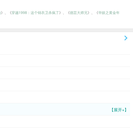
始
》、《
穿越1998：这个锦衣卫杀疯了
》、《
德芸大师兄
》、《
华娱之黄金年
【展开+】