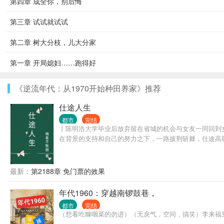
第四章 成全你，别后悔
第三章 试试就试试
第二章 树大分枝，儿大分家
第一章 开局媳妇……跑得好
《逆流年代：从1970开始种田养家》推荐
仕途人生
都市
完结
丨陈明浩大学毕业后放弃留在省城的机会与女友一同回到
在背景的支持和自己的努力之下，一路披荆斩棘，仕途高
最新：
第2188章 免门票的效果
年代1960：穿越南锣鼓巷，
都市
完结
（想看吃糠咽菜的勿进）（无戾气，空间，搞笑）李来福穿