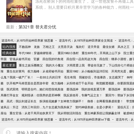
冻死在桥洞下的何雨柱重生了， 这一世他发誓不再做工具
系统， 别人需要日积月累辛苦学习的各种能力，何雨柱一学就
最新：
第321章 替夫君分忧
-
-
逆流年代：从1970开始种田养家 慎思量
逆流年代：从1970开始种田养家全文阅读
逆流年代：从
站内强推
不败战神
龙族
万相之王
太荒吞天诀
鬼吹灯
逆天帝皇
最佳女婿
风水之王
经典收藏
年代1960：穿越南锣鼓巷，
重回1982小渔村
重生60年代，开局就上山下乡
院士重生
帝国
官场从秘书开始
官媛
四合院的钓鱼佬
四合院一品良民赵大海
四合院：继承小酒馆，嫂
最近更新
重生之娱乐圈教父
我的大小魔女
大明星爱上我
孽徒你无敌了，下山找你七个师姐
辣
重生在好莱坞
权力巅峰：从省府秘书开始
重回1982：从小舢板到远洋巨轮
开局穷光蛋，赚
么鬼？我就一破产厂长！
一名SS士兵的日常
苍生有我
我被炒后，市值暴跌，女总裁哭了
86
酱
扒开相声马褂里面全是西游辛密
权力巅峰：从拒绝省厅千金开始
刚觉醒透视眼，你要跟我退
级
医武双绝
明明是合约，她们却想假戏真做
最强战神
我的游戏直通万界
最强战神
最强战
局暴打拜金女
规则怪谈：但我养的是邪神啊
我反派他哥，专薅气运之女！
重回70：替妹下乡没
酱
高武：我以剑道证长生
扮演校花她爹？女神努力我躺平！
御兽：全网看我暴虐前妻！
带货
途风云：升迁
消失三年回归，九个女总裁为我杀疯了
契约神级兽娘，全是小萝莉！
退役兵王：
座仙
重生官场：从老干局开始执掌天下
我从明朝活到现在
重生神豪系统让我躺赢全球
被虐8
-
-
逆流年代：从1970开始种田养家 慎思量
逆流年代：从1970开始种田养家txt下载
逆流年代：从