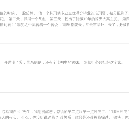
位的时候，一脸茫然。 他一个从刑侦专业全优满分毕业的准刑警，被分配到了
犯。 第二天，抓捕一个B通。 第三天，挖出了隐藏10年的惊天大案主犯。 第
撸到底！” 罪犯之中流传着一个传说，“哪里都能去，江云市除外。去了，必被抓
院。 开局没了爹，母亲病倒，还有个读初中的妹妹。 陈知行必须扛起这个家。
话，包括我自己 “先生，我想提醒您，您说的第二点跟第一点冲突了。” “哪里冲突
，从不骗人的程实。 什么，你没听说过我？ 没关系，你只是还没被我骗过。 很快，