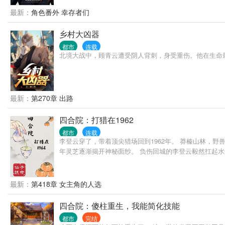
最新：
角色番外 幸存者们
乡村大凶器
都市
连载
北境大战中，顾青云遭受阴人背刺，身受重伤。他在生命
最新：
第270章 出路
四合院：打猎在1962
都市
连载
李登云穿了，带着顶尖猎场回到1962年。 莽榛山林，
年灵芝逐渐揭开神秘面纱。 负伤回城的李登云毅然扛起
最新：
第418章 女主角的人选
四合院：傻柱重生，我能简化技能
都市
完结