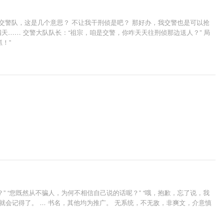
交警队，这是几个意思？ 不让我干刑侦是吧？ 那好办，我交警也是可以抢
四天…… 交警大队队长：“祖宗，咱是交警，你咋天天往刑侦那边送人？” 局
！”
？” “您既然从不骗人，为何不相信自己说的话呢？” “哦，抱歉，忘了说，我
你就会记得了。 ... 书名，其他均为推广。 无系统，不无敌，非爽文，介意慎