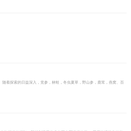
虐。随着探索的日益深入，党参，林蛙，冬虫夏草，野山参，鹿茸，燕窝、百