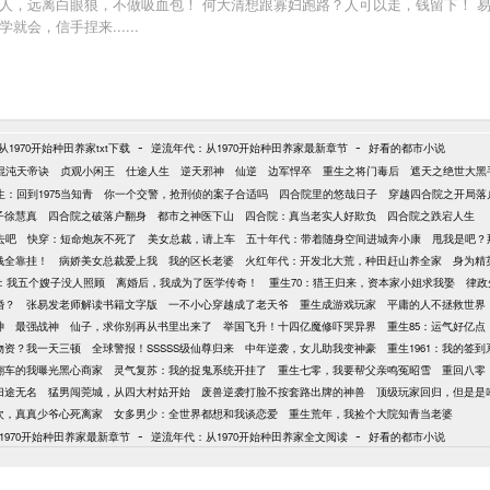
人，远离白眼狼，不做吸血包！ 何大清想跟寡妇跑路？人可以走，钱留下！ 
会，信手捏来......
-
-
1970开始种田养家txt下载
逆流年代：从1970开始种田养家最新章节
好看的都市小说
混沌天帝诀
贞观小闲王
仕途人生
逆天邪神
仙逆
边军悍卒
重生之将门毒后
遮天之绝世大黑
：回到1975当知青
你一个交警，抢刑侦的案子合适吗
四合院里的悠哉日子
穿越四合院之开局落
子徐慧真
四合院之破落户翻身
都市之神医下山
四合院：真当老实人好欺负
四合院之跌宕人生
去吧
快穿：短命炮灰不死了
美女总裁，请上车
五十年代：带着随身空间进城奔小康
甩我是吧？
钱全靠挂！
病娇美女总裁爱上我
我的区长老婆
火红年代：开发北大荒，种田赶山养全家
身为精
年：我五个嫂子没人照顾
离婚后，我成为了医学传奇！
重生70：猎王归来，资本家小姐求我娶
律政
婚？
张易发老师解读书籍文字版
一不小心穿越成了老天爷
重生成游戏玩家
平庸的人不拯救世界
神
最强战神
仙子，求你别再从书里出来了
举国飞升！十四亿魔修吓哭异界
重生85：运气好亿
物资？我一天三顿
全球警报！SSSSS级仙尊归来
中年逆袭，女儿助我变神豪
重生1961：我的签
翻车的我曝光黑心商家
灵气复苏：我的捉鬼系统开挂了
重生七零，我要帮父亲鸣冤昭雪
重回八零
归途无名
猛男闯莞城，从四大村姑开始
废兽逆袭打脸不按套路出牌的神兽
顶级玩家回归，但是是
8次，真真少爷心死离家
女多男少：全世界都想和我谈恋爱
重生荒年，我捡个大院知青当老婆
-
-
1970开始种田养家最新章节
逆流年代：从1970开始种田养家全文阅读
好看的都市小说