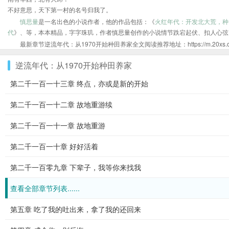
不好意思，天下第一村的名号归我了。
慎思量
是一名出色的小说作者，他的作品包括：《
火红年代：开发北大荒，种
代
》、等，本本精品，字字珠玑，作者慎思量创作的小说情节跌宕起伏、扣人心弦
最新章节逆流年代：从1970开始种田养家全文阅读推荐地址：https://m.20xs.org/s
逆流年代：从1970开始种田养家
第二千一百一十三章 终点，亦或是新的开始
第二千一百一十二章 故地重游续
第二千一百一十一章 故地重游
第二千一百一十章 好好活着
第二千一百零九章 下辈子，我等你来找我
查看全部章节列表......
第五章 吃了我的吐出来，拿了我的还回来