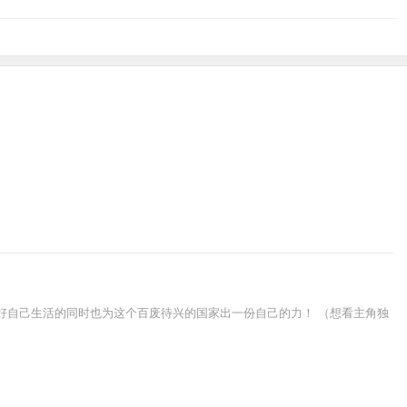
过好自己生活的同时也为这个百废待兴的国家出一份自己的力！ （想看主角独