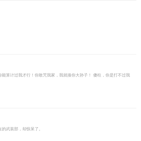
你能算计过我才行！你敢咒我家，我就揍你大孙子！ 傻柱，你是打不过我
在的武装部，却惊呆了。