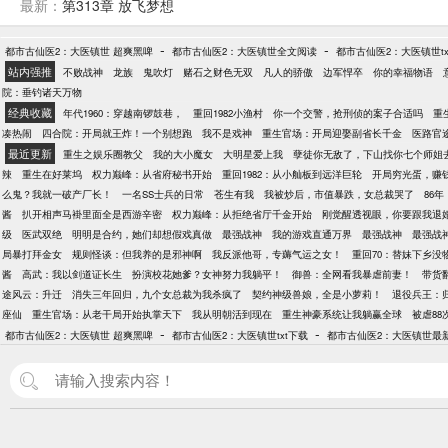
最新：
第313章 放飞梦想
-
-
都市古仙医2：大医镇世 超爽黑啤
都市古仙医2：大医镇世全文阅读
都市古仙医2：大医镇世tx
站内强推
不败战神
龙族
鬼吹灯
赌石之财色无双
凡人的骄傲
边军悍卒
你的幸福物语
院：垂钓诸天万物
经典收藏
年代1960：穿越南锣鼓巷，
重回1982小渔村
你一个交警，抢刑侦的案子合适吗
重
凑热闹
四合院：开局就王炸！一个别想跑
我不是戏神
重生官场：开局迎娶副省长千金
医路官
最近更新
重生之娱乐圈教父
我的大小魔女
大明星爱上我
孽徒你无敌了，下山找你七个师姐
辣
重生在好莱坞
权力巅峰：从省府秘书开始
重回1982：从小舢板到远洋巨轮
开局穷光蛋，赚
么鬼？我就一破产厂长！
一名SS士兵的日常
苍生有我
我被炒后，市值暴跌，女总裁哭了
86
酱
扒开相声马褂里面全是西游辛密
权力巅峰：从拒绝省厅千金开始
刚觉醒透视眼，你要跟我退
级
医武双绝
明明是合约，她们却想假戏真做
最强战神
我的游戏直通万界
最强战神
最强战
局暴打拜金女
规则怪谈：但我养的是邪神啊
我反派他哥，专薅气运之女！
重回70：替妹下乡没
酱
高武：我以剑道证长生
扮演校花她爹？女神努力我躺平！
御兽：全网看我暴虐前妻！
带货
途风云：升迁
消失三年回归，九个女总裁为我杀疯了
契约神级兽娘，全是小萝莉！
退役兵王：
座仙
重生官场：从老干局开始执掌天下
我从明朝活到现在
重生神豪系统让我躺赢全球
被虐8
-
-
都市古仙医2：大医镇世 超爽黑啤
都市古仙医2：大医镇世txt下载
都市古仙医2：大医镇世最