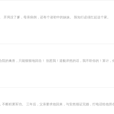
院。 开局没了爹，母亲病倒，还有个读初中的妹妹。 陈知行必须扛起这个家。
合院的禽兽，只能狠狠地回击！ 别惹我！道貌岸然的话，我不听你的！算计，
，不断积累军功。 三年后，父亲要求他回来，与安然领证完婚，打电话给他所