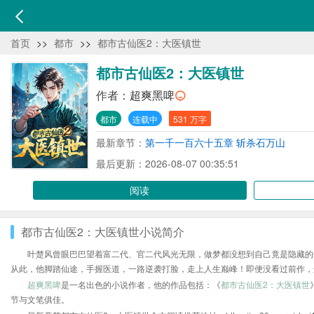
首页
>>
都市
>>
都市古仙医2：大医镇世
都市古仙医2：大医镇世
作者：
超爽黑啤
都市
连载中
531 万字
最新章节：
第一千一百六十五章 斩杀石万山
最后更新：2026-08-07 00:35:51
阅读
都市古仙医2：大医镇世小说简介
叶楚风曾眼巴巴望着富二代、官二代风光无限，做梦都没想到自己竟是隐藏的
从此，他脚踏仙途，手握医道，一路逆袭打脸，走上人生巅峰！即便没看过前作，
超爽黑啤
是一名出色的小说作者，他的作品包括：《
都市古仙医2：大医镇世
节与文笔俱佳。