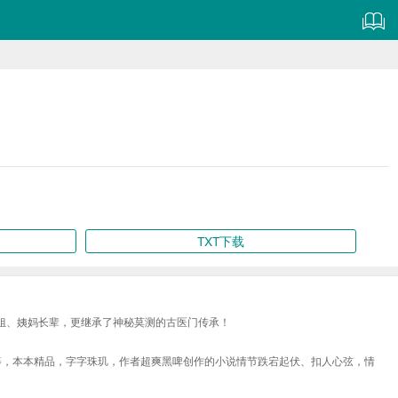
TXT下载
姐、姨妈长辈，更继承了神秘莫测的古医门传承！
等，本本精品，字字珠玑，作者超爽黑啤创作的小说情节跌宕起伏、扣人心弦，情