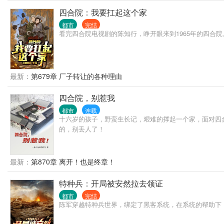
四合院：我要扛起这个家
都市
完结
看完四合院电视剧的陈知行，睁开眼来到1965年的四合
最新：
第679章 厂子转让的各种理由
四合院，别惹我
都市
连载
十六岁的孩子，野蛮生长记，艰难的撑起一个家，面对四
的，别丢人了！
最新：
第870章 离开！也是终章！
特种兵：开局被安然拉去领证
都市
完结
陈军穿越特种兵世界，绑定了黑客系统，在系统的帮助下