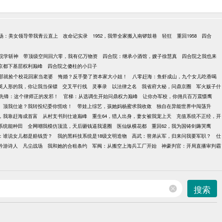
场：美女领导带我青云直上
改命记实录
1952，我带全家搬入南锣鼓巷
轻狂
重回1958
四合
院学斩神
带顶级空间回六零，我有亿万物资
四合院：继承小酒馆，嫂子徐慧真
四合院之我也来
京都下基层权利巅峰
四合院之傻柱的小日子
那就捡个校花回家当老婆
悔婚？反手娶了资本家大小姐！
八零赶海：鱼虾成山，九个女儿吃香喝
英人形的我，你让我当保镖
交叉平行线
灵事录
以法律之名
我省府大秘，问鼎京圈
军火贩子什
先锋：这个律师正的发邪！
官梯：从选调生开始问鼎权力巅峰
让你办军校，你佣兵百万震慑鹰
顶我仕途？我转投纪委你慌啥！
带娃上综艺，孩她妈杨蜜求我收敛
独自在异能世界中闯荡升
点，我靠赶海成首富
从村支书到仕途巅峰
重生64，猎人出身，妻女被我宠上天
充值系统不正经，开
到系统能种田
全网嘲我模仿顶流，天后砸钱逼我退圈
医仙纵横花都
重回62，我为国铸剑薅哭鹰
：谁说女儿都是赔钱货？
我的黑科技系统是18级文明造物
高武：替弟从军，归来问我要军职？
仕
吟游诗人
凡尘战场
我和她的合租条约
军阀：从搬空上海兵工厂开始
神豪判官：开局直播审判霸
搜索