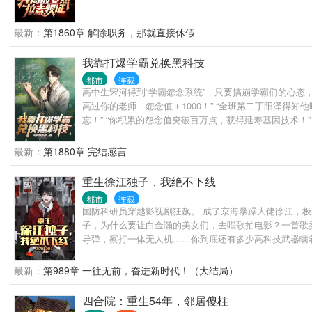
最新：
第1860章 解除职务，那就直接休假
我靠打爆学霸兑换黑科技
都市
连载
高中生宋河得到“学霸怨念系统”，只要搞崩学霸们的心态，
高过你的老师，怨念值＋1000！” “全班第二丁阳泽得知
忘！” “你积累的怨念值突破百万点，获得延寿基因技术！
最新：
第1880章 完结感言
重生徐江独子，我绝不下线
都市
连载
国防科研员穿越影视剧狂飙。 成了京海暴躁大佬徐江，极
子，为什么要让白金瀚的美女们，去唱歌拍电影？一首歌卖
导弹，察打一体无人机……你到底还有多少高科技武器瞒着
最新：
第989章 一往无前，奋进新时代！（大结局）
四合院：重生54年，邻居傻柱