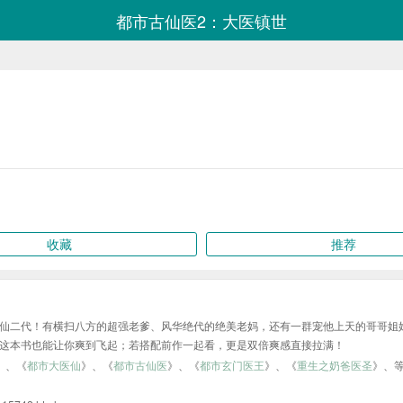
都市古仙医2：大医镇世
收藏
推荐
仙二代！有横扫八方的超强老爹、风华绝代的绝美老妈，还有一群宠他上天的哥哥姐
这本书也能让你爽到飞起；若搭配前作一起看，更是双倍爽感直接拉满！
》、《
都市大医仙
》、《
都市古仙医
》、《
都市玄门医王
》、《
重生之奶爸医圣
》、