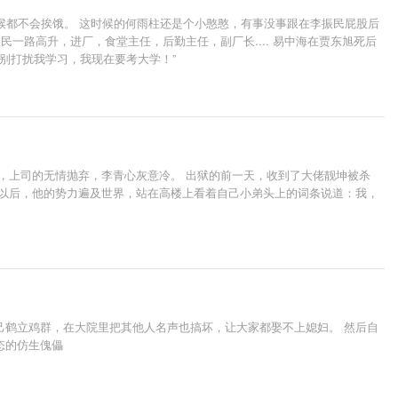
候都不会挨饿。 这时候的何雨柱还是个小憨憨，有事没事跟在李振民屁股后
一路高升，进厂，食堂主任，后勤主任，副厂长.... 易中海在贾东旭死后
，别打扰我学习，我现在要考大学！”
，上司的无情抛弃，李青心灰意冷。 出狱的前一天，收到了大佬靓坤被杀
年以后，他的势力遍及世界，站在高楼上看着自己小弟头上的词条说道：我，
己鹤立鸡群，在大院里把其他人名声也搞坏，让大家都娶不上媳妇。 然后自
态的仿生傀儡