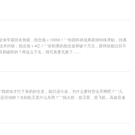
体学霸排名倒退，怨念值＋10000！” “你因科研成果获得特殊津贴，待遇
行技术封锁，怨念值＋4亿！” “你积累的怨念值突破十万点，获得技能过目不
这么容易破防的？再这么下去，我可真要无敌了……
我拼命才打下来的好生意，能日进斗金，为什么要转型去开网吧？” “儿
还没动静？光刻机又是什么东西？” “搞火箭、放卫星、造飞机，高超音速