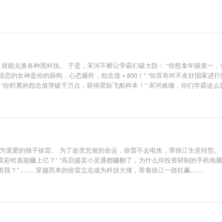
就能兑换各种黑科技。 于是，宋河不断让学霸们破大防： “你怒拿年级第一，全
他暗恋的女神是你的舔狗，心态爆炸，怨念值＋800！” “你宣布对不友好国家进
” “你积累的怨念值突破千万点，获得星际飞船样本！” 宋河难绷，你们学霸
为宠爱的独子徐雷。 为了改变悲催的命运，徐雷不去电鱼，带徐江生意转型。 “
彩铃真能赚上亿？” “高启盛卖小灵通都赚翻了，为什么你投资研制的手机电脑
我？” …… 穿越而来的徐雷立志成为科技大佬，带着徐江一路狂飙……