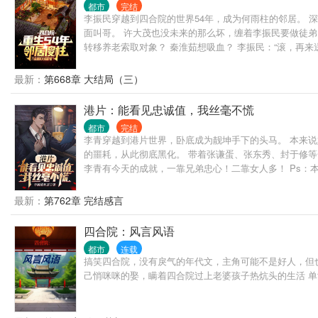
都市
完结
李振民穿越到四合院的世界54年，成为何雨柱的邻居。 
面叫哥。 许大茂也没未来的那么坏，缠着李振民要做徒弟
转移养老索取对象？ 秦淮茹想吸血？ 李振民：“滚，再来
最新：
第668章 大结局（三）
港片：能看见忠诚值，我丝毫不慌
都市
完结
李青穿越到港片世界，卧底成为靓坤手下的头马。 本来
的噩耗，从此彻底黑化。 带着张谦蛋、张东秀、封于修
李青有今天的成就，一靠兄弟忠心！二靠女人多！ Ps：
最新：
第762章 完结感言
四合院：风言风语
都市
连载
搞笑四合院，没有戾气的年代文，主角可能不是好人，但
己悄咪咪的娶，瞒着四合院过上老婆孩子热炕头的生活 