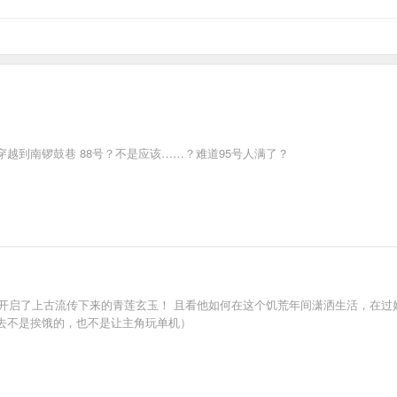
越到南锣鼓巷 88号？不是应该……？难道95号人满了？
，开启了上古流传下来的青莲玄玉！ 且看他如何在这个饥荒年间潇洒生活，在
去不是挨饿的，也不是让主角玩单机）