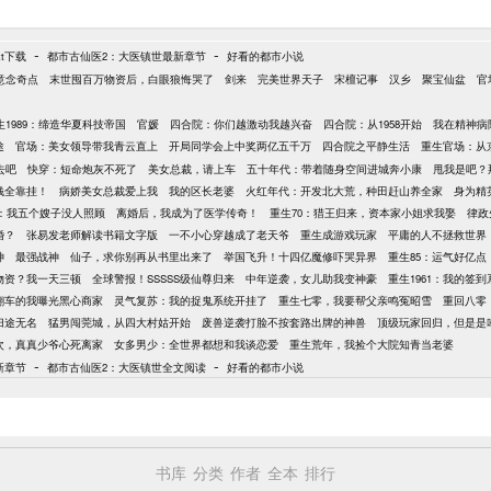
-
-
t下载
都市古仙医2：大医镇世最新章节
好看的都市小说
意念奇点
末世囤百万物资后，白眼狼悔哭了
剑来
完美世界天子
宋檀记事
汉乡
聚宝仙盆
官
生1989：缔造华夏科技帝国
官媛
四合院：你们越激动我越兴奋
四合院：从1958开始
我在精神病
途
官场：美女领导带我青云直上
开局同学会上中奖两亿五千万
四合院之平静生活
重生官场：从
去吧
快穿：短命炮灰不死了
美女总裁，请上车
五十年代：带着随身空间进城奔小康
甩我是吧？
钱全靠挂！
病娇美女总裁爱上我
我的区长老婆
火红年代：开发北大荒，种田赶山养全家
身为精
年：我五个嫂子没人照顾
离婚后，我成为了医学传奇！
重生70：猎王归来，资本家小姐求我娶
律政
婚？
张易发老师解读书籍文字版
一不小心穿越成了老天爷
重生成游戏玩家
平庸的人不拯救世界
神
最强战神
仙子，求你别再从书里出来了
举国飞升！十四亿魔修吓哭异界
重生85：运气好亿
物资？我一天三顿
全球警报！SSSSS级仙尊归来
中年逆袭，女儿助我变神豪
重生1961：我的签
翻车的我曝光黑心商家
灵气复苏：我的捉鬼系统开挂了
重生七零，我要帮父亲鸣冤昭雪
重回八零
归途无名
猛男闯莞城，从四大村姑开始
废兽逆袭打脸不按套路出牌的神兽
顶级玩家回归，但是是
8次，真真少爷心死离家
女多男少：全世界都想和我谈恋爱
重生荒年，我捡个大院知青当老婆
-
-
新章节
都市古仙医2：大医镇世全文阅读
好看的都市小说
书库
分类
作者
全本
排行