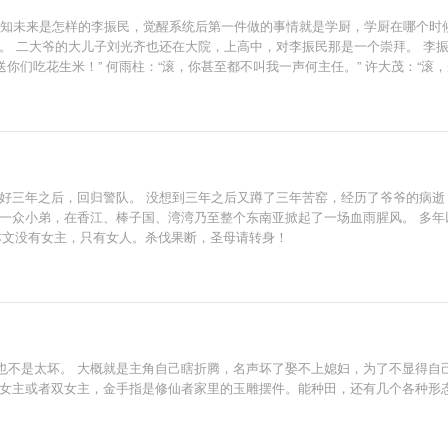
深知未来是怎样的李振民，觉醒系统后第一件做的事情就是学厨，学厨在哪个时
。 二大爷的大儿子刘光齐也还在大院，上高中，对李振民那是一个崇拜。 李振民
送你们吃花生米！” 何雨柱：“滚，你甚至都不叫我一声何主任。” 许大茂：“滚
说好三年之后，回归警队。 没想到三年之后又蹲了三年苦窑，经历了爷爷的病逝
等一众小弟，在香江、棒子国、湾湾乃至整个东南亚掀起了一场血雨腥风。 多
本文没有女主，只有女人。杀伐果断，圣母请转身！
也不是太坏。 大概就是主角自己瞎折腾，名声坏了娶不上媳妇，为了不显得自
单女主或者双女主，金手指是修仙者家里的玉雕摆件。能种田，还有几个各种形