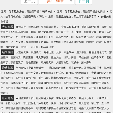
上一页
第1 - 50章
下一页
-
-
港片：能看见忠诚值，我丝毫不慌 半碗清补凉
港片：能看见忠诚值，我丝毫不慌全文阅读
港
-
-
片：能看见忠诚值，我丝毫不慌txt下载
港片：能看见忠诚值，我丝毫不慌最新章节
好看的都
市小说
大家在看
仕途人生
年代1960：穿越南锣鼓巷，
官场从秘书开始
重回1982小渔村
官媛
院
士重生：回到1975当知青
官场：救了女领导后，我一路飞升
上门龙婿
超能黄金瞳
官运：从遇
到美女书记开始
重生60年代，开局就上山下乡
都市之神医下山
赌石之财色无双
我在精神病院
学斩神
你一个交警，抢刑侦的案子合适吗
重生1989：缔造华夏科技帝国
四合院：我要扛起这个
家
乡村大凶器
夜北王
四合院：打猎在1962
站内强推
太荒吞天诀
武道凌天
万相之王
龙族
不败战神
逆天帝皇
赌石之财色无双
穿
越星际：妻荣夫贵
谍云重重
凡人的骄傲
仕途人生
贞观小闲王
最佳女婿
战场合同工
老祖
别苟了，宇宙要没了
红色莫斯科
混沌吞天诀
大明新命记
花蝶杀
第一序列
经典收藏
年代1960：穿越南锣鼓巷，
重回1982小渔村
重生60年代，开局就上山下乡
院士重
生：回到1975当知青
你一个交警，抢刑侦的案子合适吗
四合院里的悠哉日子
穿越四合院之开局
落户四合院
四合院：最强主角
重生1960，带着亿万食品仓库
仕途人生
重生1989：缔造华夏科
技帝国
官场从秘书开始
官媛
我在四合院里有小院
四合院一品良民赵大海
四合院的躺赢人
生
四合院：继承小酒馆，嫂子徐慧真
都市之神医下山
四合院苟生七十年
四合院：真当老实人
好欺负
最近更新
双胞胎萝莉上门，她妈病娇女教授
重生之娱乐圈教父
我的大小魔女
大明星爱上
我
孽徒你无敌了，下山找你七个师姐去吧
快穿：短命炮灰不死了
美女总裁，请上车
五十年
代：带着随身空间进城奔小康
甩我是吧？那就捡个校花回家当老婆
悔婚？反手娶了资本家大小