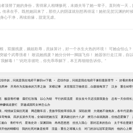
越者顶替了她的身份，害得家人相继惨死，未婚夫等了她一辈子。直到有一天，
，传承在手。既然她回来了，那些人的阴谋就别想再得逞！她初见贺沉渊的时
主身心干净，再续前缘，甜宠无虐。
根，双腿残废，嫡姐欺辱，庶妹算计，好一个水生火热的环境！ 可她会怕么？
便突破个武尊强者！ 敢说她残废？她分分钟一脚踹飞你！ 她嚣张行走江湖，自
我解毒！” “此吃非彼吃，你先乖乖躺下，本王再细细告诉你。”
-
-
恋综作妖，问就是我在地府干兼职txt下载
恋综作妖，问就是我在地府干兼职最新章节
好看的青
抱男神
开局作为实验体的万界之旅
宋檀记事
末世囤百万物资后，白眼狼悔哭了
汉乡
重生60带
亮
酸甜青柠糖
腐烂红玫瑰
以心为钥
平行的双流星
前女友今天还没跟我复合
总有一天你得长
神赚钱追妻忙
穿越成国民女神怎么办
脱，纯情妹宝疯狂死遁
网恋翻车后，贵族学院校草排队亲
深陷欲潮
大佬她不做炮灰，各年代逆袭
亲哥悔疯
四岁反派作天地，全城却把她当宝
夏风吻过的十八岁
撩完小叔就跑路，但他恋爱脑了
江逾白
青柠年代
星海史诗：深渊回响
冉冉思悠悠
丝丝入我心
那封迟来的告白
太子爷在楚家
解开他的蝴蝶结
我的社死对象是校草
涅盘：重生之璀璨人生
对门的泳坛冠军是我的
他的心上卿