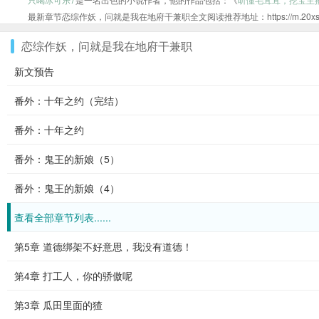
最新章节恋综作妖，问就是我在地府干兼职全文阅读推荐地址：https://m.20xs.org/s
恋综作妖，问就是我在地府干兼职
新文预告
番外：十年之约（完结）
番外：十年之约
番外：鬼王的新娘（5）
番外：鬼王的新娘（4）
查看全部章节列表......
第5章 道德绑架不好意思，我没有道德！
第4章 打工人，你的骄傲呢
第3章 瓜田里面的猹