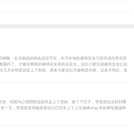
全员糊咖，全员疯批的狗血恋综节目，作天作地的秦晴其实只想完成任务却意
魂都腐朽了。才被全网黑的秦晴还未有机会反击，这位小爱豆就被前女友们连
，没几天女明星就送上了热搜。原来大家还以为秦晴是作精，后来才明白，真
网友。秦晴很无奈，她不是许愿池里的王八！别人上恋综是甜蜜蜜，她上恋
……
绝顶，却因为心理阴暗扭曲而走上了歪路。换了个芯子，李苗苗也没好到哪
有一天，李苗苗发现她靠着自己已经走上了人生巅峰amp;本故事纯属虚构