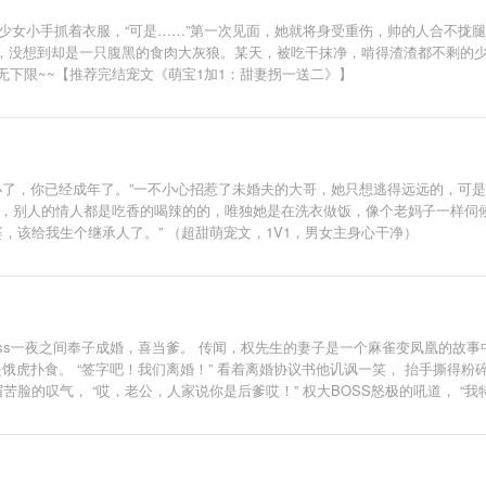
。 少女小手抓着衣服，“可是……”第一次见面，她就将身受重伤，帅的人合不
，没想到却是一只腹黑的食肉大灰狼。某天，被吃干抹净，啃得渣渣都不剩的少
无下限~~【推荐完结宠文《萌宝1加1：甜妻拐一送二》】
“不小了，你已经成年了。”一不小心招惹了未婚夫的大哥，她只想逃得远远的，
是，别人的情人都是吃香的喝辣的的，唯独她是在洗衣做饭，像个老妈子一样伺
，该给我生个继承人了。” （超甜萌宠文，1V1，男女主身心干净）
oss一夜之间奉子成婚，喜当爹。 传闻，权先生的妻子是一个麻雀变凤凰的故事
是饿虎扑食。 “签字吧！我们离婚！” 看着离婚协议书他讥讽一笑， 抬手撕得粉碎
苦脸的叹气， “哎，老公，人家说你是后爹哎！” 权大BOSS怒极的吼道， “