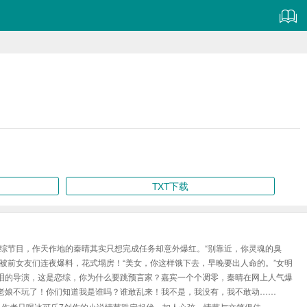
TXT下载
恋综节目，作天作地的秦晴其实只想完成任务却意外爆红。“别靠近，你灵魂的臭
被前女友们连夜爆料，花式塌房！“美女，你这样饿下去，早晚要出人命的。”女明
泪的导演，这是恋综，你为什么要跳预言家？嘉宾一个个凋零，秦晴在网上人气爆
老娘不玩了！你们知道我是谁吗？谁敢乱来！我不是，我没有，我不敢动……
，作者只喝冰可乐7创作的小说情节跌宕起伏、扣人心弦，情节与文笔俱佳。