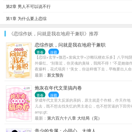
第2章 男人不可以说不行
第1章 为什么要上恋综
《恋综作妖，问就是我在地府干兼职》推荐
恋综作妖，问就是我在地府干兼职
青春
连载
【恋综+玄学+微恐+发疯文学+沙雕玩梗欢乐多】八字
外爆红。“别靠近，你灵魂的臭味，我闻不得！”不是她
夜爆料，花式塌房！“美女，你这样饿下去，早晚要出人
诚才是必杀技！欲哭无泪的导演，这是恋综，你为什么要
最新：
新文预告
综是每晚被狼人杀，别人收到告白信，她收到诅咒信。掀
炮灰在年代文里搞内卷
青春
连载
穿成年代文里大反派的亲妈，原主就是个作精，作天作地
儿去，既不想去找失忆的男主老公，也不想苦逼的下田劳
amp;gt;
最新：
第六百六十八章 大结局（完）
帝少的专属：小甜心，太缠人