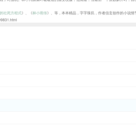
的社死方程式
》、《
林小雨传
》、等，本本精品，字字珠玑，作者信玄创作的小说情
31.html