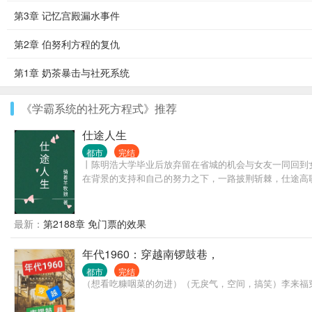
第3章 记忆宫殿漏水事件
第2章 伯努利方程的复仇
第1章 奶茶暴击与社死系统
《学霸系统的社死方程式》推荐
仕途人生
都市
完结
丨陈明浩大学毕业后放弃留在省城的机会与女友一同回到
在背景的支持和自己的努力之下，一路披荆斩棘，仕途高
最新：
第2188章 免门票的效果
年代1960：穿越南锣鼓巷，
都市
完结
（想看吃糠咽菜的勿进）（无戾气，空间，搞笑）李来福穿