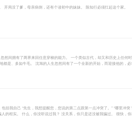
院。 开局没了爹，母亲病倒，还有个读初中的妹妹。 陈知行必须扛起这个家。
，忽然间拥有了两界来回任意穿梭的能力。 一个类似古代，却又和历史上任何
遍地都是、多如牛毛。 沈旭的人生忽然间有了一个全新的开始，而迎接他的，必
话，包括我自己 “先生，我想提醒您，您说的第二点跟第一点冲突了。” “哪里冲突
，从不骗人的程实。 什么，你没听说过我？ 没关系，你只是还没被我骗过。 很快，