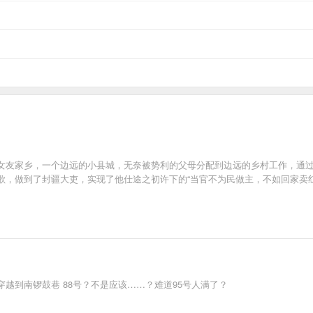
女友家乡，一个边远的小县城，无奈被势利的父母分配到边远的乡村工作，通
歌，做到了封疆大吏，实现了他仕途之初许下的“当官不为民做主，不如回家卖红
越到南锣鼓巷 88号？不是应该……？难道95号人满了？