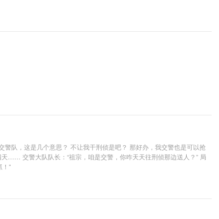
交警队，这是几个意思？ 不让我干刑侦是吧？ 那好办，我交警也是可以抢
四天…… 交警大队队长：“祖宗，咱是交警，你咋天天往刑侦那边送人？” 局
！”