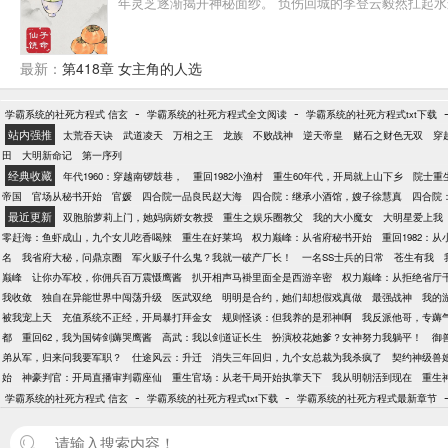
年灵芝逐渐揭开神秘面纱。 负伤回城的李登云毅然扛起
最新：
第418章 女主角的人选
-
-
学霸系统的社死方程式 信玄
学霸系统的社死方程式全文阅读
学霸系统的社死方程式txt下载
站内强推
太荒吞天诀
武道凌天
万相之王
龙族
不败战神
逆天帝皇
赌石之财色无双
穿
田
大明新命记
第一序列
经典收藏
年代1960：穿越南锣鼓巷，
重回1982小渔村
重生60年代，开局就上山下乡
院士重生
帝国
官场从秘书开始
官媛
四合院一品良民赵大海
四合院：继承小酒馆，嫂子徐慧真
四合院：
最近更新
双胞胎萝莉上门，她妈病娇女教授
重生之娱乐圈教父
我的大小魔女
大明星爱上我
零赶海：鱼虾成山，九个女儿吃香喝辣
重生在好莱坞
权力巅峰：从省府秘书开始
重回1982：
名
我省府大秘，问鼎京圈
军火贩子什么鬼？我就一破产厂长！
一名SS士兵的日常
苍生有我
巅峰
让你办军校，你佣兵百万震慑鹰酱
扒开相声马褂里面全是西游辛密
权力巅峰：从拒绝省厅
我收敛
独自在异能世界中闯荡升级
医武双绝
明明是合约，她们却想假戏真做
最强战神
我的
被我宠上天
充值系统不正经，开局暴打拜金女
规则怪谈：但我养的是邪神啊
我反派他哥，专薅
都
重回62，我为国铸剑薅哭鹰酱
高武：我以剑道证长生
扮演校花她爹？女神努力我躺平！
御
弟从军，归来问我要军职？
仕途风云：升迁
消失三年回归，九个女总裁为我杀疯了
契约神级兽
始
神豪判官：开局直播审判霸座仙
重生官场：从老干局开始执掌天下
我从明朝活到现在
重生
-
-
学霸系统的社死方程式 信玄
学霸系统的社死方程式txt下载
学霸系统的社死方程式最新章节