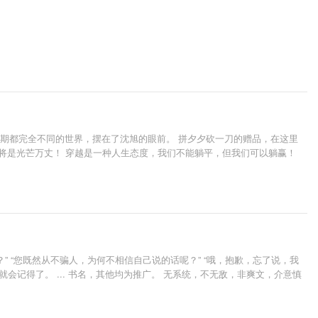
时期都完全不同的世界，摆在了沈旭的眼前。 拼夕夕砍一刀的赠品，在这里
将是光芒万丈！ 穿越是一种人生态度，我们不能躺平，但我们可以躺赢！
？” “您既然从不骗人，为何不相信自己说的话呢？” “哦，抱歉，忘了说，我
你就会记得了。 ... 书名，其他均为推广。 无系统，不无敌，非爽文，介意慎