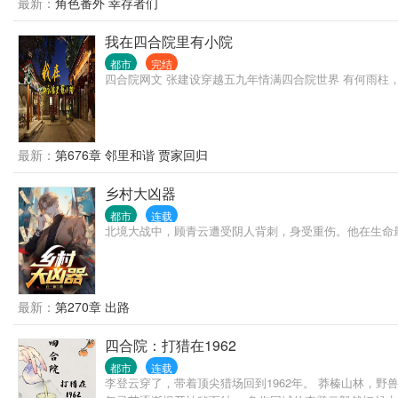
最新：
角色番外 幸存者们
我在四合院里有小院
都市
完结
四合院网文 张建设穿越五九年情满四合院世界 有何雨柱，
最新：
第676章 邻里和谐 贾家回归
乡村大凶器
都市
连载
北境大战中，顾青云遭受阴人背刺，身受重伤。他在生命
最新：
第270章 出路
四合院：打猎在1962
都市
连载
李登云穿了，带着顶尖猎场回到1962年。 莽榛山林，