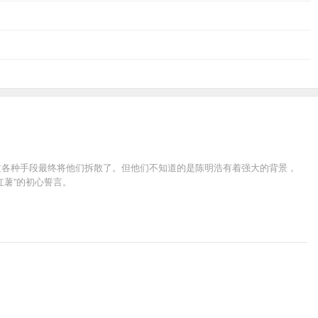
过各种手段最终将他们拆散了。但他们不知道的是陈明浩有着强大的背景，
薯”的初心誓言。