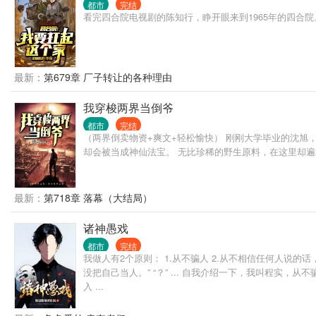
都市
完结
看完四合院电视剧的陈知行，睁开眼来到1965年的四合
最新：
第679章 厂子转让的各种理由
我穿梭两界当倒爷
都市
完结
（两界倒卖物资+爽文+轻松愉快） 刚刚大学毕业的沈旭
却会被当成神仙法宝。 无比珍稀的野生原料，在这里却
最新：
第718章 落幕（大结局）
诸神愚戏
都市
完结
我做人有2个原则： 1.从不骗人 2.从不相信任何人说的
没把自己当人。” “？” ... 自我介绍一下，我叫程实
入 ...