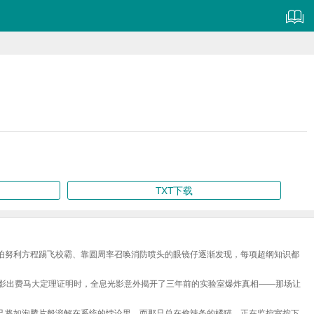
TXT下载
伯努利方程踢飞校霸、靠圆周率召唤消防喷头的眼镜仔逐渐发现，每项超纲知识都
投影出费马大定理证明时，全息光影意外揭开了三年前的实验室爆炸真相——那场让
己将如泡腾片般溶解在系统的悖论里。而那只总在偷辣条的橘猫，正在监控室按下