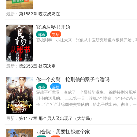
最新：
第1882章 哎哎奶奶在
官场从秘书开始
都市
完结
否极则泰，小往大来，张俊从中医研究所坐冷板凳开始，
最新：
第2656章 处罚决定
你一个交警，抢刑侦的案子合适吗
都市
连载
穿越平行世界，变成了一个警校毕业生。 徐麟接到分配单
刑侦的活儿的。 上班第一天，连抓7个惯偷，1个绑架杀人
长：“谁？谁让徐麟去交警队的，给老子站出来。彻查，一
最新：
第1177章 那个男人又出现了（大结局）
四合院：我要扛起这个家