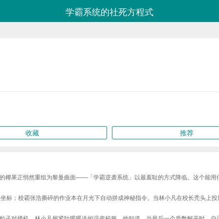
学霸系统的社死方程式
收藏
推荐
的椰果正悄然重组为黎曼曲面——「学霸逆袭系统」以最羞耻的方式降临。这个能用
来坐标；校霸张浩撕碎的作业本在月光下自动拼成神秘指令。当林小凡在校长秃头上
粒子对撞机。林小凡握紧叶暖暖送的温变校服，他知道，当最后一个质数解开时，自