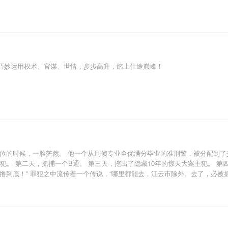
巧妙运用权术、官谋、世情，步步高升，踏上仕途巅峰！
位的时候，一脸茫然。 他一个从刑侦专业全优满分毕业的准刑警，被分配到了
犯。 第二天，抓捕一个B通。 第三天，挖出了隐藏10年的惊天大案主犯。 第
撸到底！” 罪犯之中流传着一个传说，“哪里都能去，江云市除外。去了，必被抓