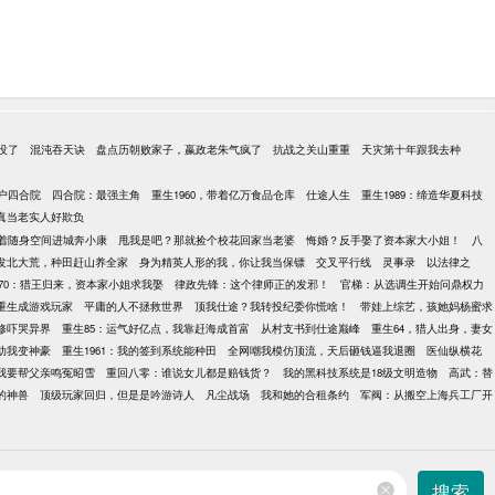
没了
混沌吞天诀
盘点历朝败家子，嬴政老朱气疯了
抗战之关山重重
天灾第十年跟我去种
户四合院
四合院：最强主角
重生1960，带着亿万食品仓库
仕途人生
重生1989：缔造华夏科技
真当老实人好欺负
着随身空间进城奔小康
甩我是吧？那就捡个校花回家当老婆
悔婚？反手娶了资本家大小姐！
八
发北大荒，种田赶山养全家
身为精英人形的我，你让我当保镖
交叉平行线
灵事录
以法律之
70：猎王归来，资本家小姐求我娶
律政先锋：这个律师正的发邪！
官梯：从选调生开始问鼎权力
重生成游戏玩家
平庸的人不拯救世界
顶我仕途？我转投纪委你慌啥！
带娃上综艺，孩她妈杨蜜求
修吓哭异界
重生85：运气好亿点，我靠赶海成首富
从村支书到仕途巅峰
重生64，猎人出身，妻女
助我变神豪
重生1961：我的签到系统能种田
全网嘲我模仿顶流，天后砸钱逼我退圈
医仙纵横花
我要帮父亲鸣冤昭雪
重回八零：谁说女儿都是赔钱货？
我的黑科技系统是18级文明造物
高武：替
的神兽
顶级玩家回归，但是是吟游诗人
凡尘战场
我和她的合租条约
军阀：从搬空上海兵工厂开
搜索