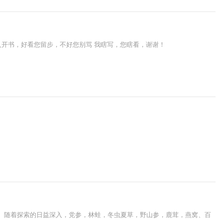
新人开书，好看您留步，不好您别骂 我瞎写，您瞎看，谢谢！
虐。随着探索的日益深入，党参，林蛙，冬虫夏草，野山参，鹿茸，燕窝、百