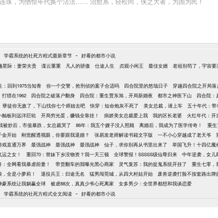
水连珠，为恓惶年代换个活法…… 治愈系，轻松向，侠之大者，为国为民！
-
-
学霸系统的社死方程式最新章节
好看的都市小说
越星际：妻荣夫贵
谍云重重
凡人的骄傲
仕途人生
贞观小闲王
最佳女婿
老祖别苟了，宇宙要
：回到1975当知青
你一个交警，抢刑侦的案子合适吗
四合院里的悠哉日子
穿越四合院之开局落
打猎在1962
四合院之破落户翻身
四合院：重生贾东旭，开局新婚夜
都市之神医下山
四合院：
孽徒你无敌了，下山找你七个师姐去吧
快穿：短命炮灰不死了
美女总裁，请上车
五十年代：带
从小舢板到远洋巨轮
开局穷光蛋，赚钱全靠挂！
病娇美女总裁爱上我
我的区长老婆
火红年代：开
我被炒后，市值暴跌，女总裁哭了
86年：我五个嫂子没人照顾
离婚后，我成为了医学传奇！
重生
千金开始
刚觉醒透视眼，你要跟我退婚？
张易发老师解读书籍文字版
一不小心穿越成了老天爷
游戏直通万界
最强战神
最强战神
最强战神
仙子，求你别再从书里出来了
举国飞升！十四亿魔
气运之女！
重回70：替妹下乡没物资？我一天三顿
全球警报！SSSSS级仙尊归来
中年逆袭，女儿
兽：全网看我暴虐前妻！
带货翻车的我曝光黑心商家
灵气复苏：我的捉鬼系统开挂了
重生七零，
娘，全是小萝莉！
退役兵王：归途无名
猛男闯莞城，从四大村姑开始
废兽逆袭打脸不按套路出牌
神豪系统让我躺赢全球
被虐88次，真真少爷心死离家
女多男少：全世界都想和我谈恋爱
-
-
学霸系统的社死方程式全文阅读
好看的都市小说