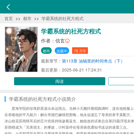
首页
>>
都市
>>
学霸系统的社死方程式
学霸系统的社死方程式
作者：
信玄
都市
连载中
75 万字
最新章节：
第113章 油锅里的时间奇点（下）
最后更新：2025-06-21 17:24:31
阅读
学霸系统的社死方程式小说简介
星海学院的珍珠奶茶泼出命运拐点。当林小凡颤抖着唱跑调时，泼在他校服上
在吞噬他的平凡能力：解出哥德巴赫猜想那晚，他永远遗忘了母亲的拿手菜配方。
冰山校花苏雨晴耳后的芯片疤痕持续渗着蓝光，她批改的试卷总在第23题浮现未
苏雨晴成为「完美宿主」的事故，计时器停在母亲病危通知书送达的凌晨三点。
此刻，小卖部货架在莫比乌斯环里无限延伸，奶茶杯底的时空坐标指向毕业典礼的