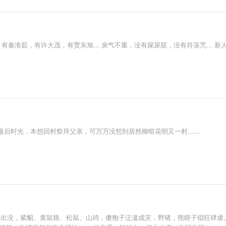
有秦淮茹，有许大茂，有贾东旭... 戾气不重，没有屎尿屁，没有符箓咒... 
最后时光，本想回村祭拜父亲，可万万没想到居然柳暗花明又一村……
野兽出没，紫貂、黄鼠狼、松鼠、山鸡，傻狍子泛滥成灾，野猪，熊瞎子猖狂肆