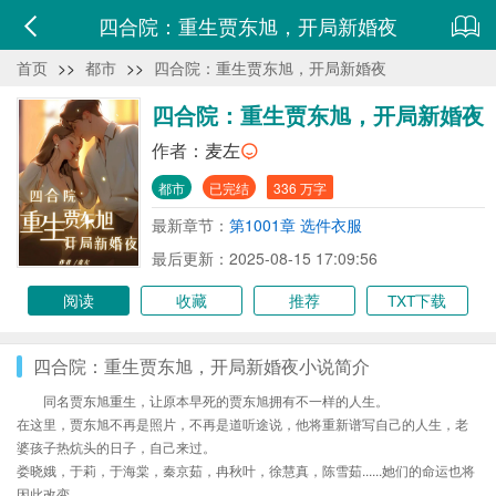
四合院：重生贾东旭，开局新婚夜
首页
>>
都市
>>
四合院：重生贾东旭，开局新婚夜
四合院：重生贾东旭，开局新婚夜
作者：
麦左
都市
已完结
336 万字
最新章节：
第1001章 选件衣服
最后更新：2025-08-15 17:09:56
阅读
收藏
推荐
TXT下载
四合院：重生贾东旭，开局新婚夜小说简介
同名贾东旭重生，让原本早死的贾东旭拥有不一样的人生。
在这里，贾东旭不再是照片，不再是道听途说，他将重新谱写自己的人生，老
婆孩子热炕头的日子，自己来过。
娄晓娥，于莉，于海棠，秦京茹，冉秋叶，徐慧真，陈雪茹......她们的命运也将
因此改变。