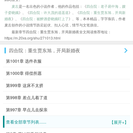
麦左
是一名出色的小说作者，他的作品包括：《
四合院：老子易中海，嫂
子娄晓娥
》、《
四合院：许大茂的逍遥道
》、《
四合院：重生贾东旭，开局新
婚夜
》、《
四合院：被醉酒娄晓娥盯上了
》、等，本本精品，字字珠玑，作者
麦左创作的小说情节跌宕起伏、扣人心弦，情节与文笔俱佳。
最新章节四合院：重生贾东旭，开局新婚夜全文阅读推荐地址：
https://m.20xs.org/shu/271013.html
四合院：重生贾东旭，开局新婚夜
第1001章 选件衣服
第1000章 得偿所愿
第999章 这床不太挤
第998章 差点儿着了道
第997章 早点儿去探亲
查看全部章节列表......
【展开+】