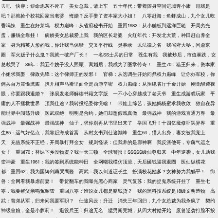
去吧
快穿：短命炮灰不死了
美女总裁，请上车
五十年代：带着随身空间进城奔小康
甩我是
吧？那就捡个校花回家当老婆
悔婚？反手娶了资本家大小姐！
八零赶海：鱼虾成山，九个女儿吃
香喝辣
重生在好莱坞
权力巅峰：从省府秘书开始
重回1982：从小舢板到远洋巨轮
开局穷光
蛋，赚钱全靠挂！
病娇美女总裁爱上我
我的区长老婆
火红年代：开发北大荒，种田赶山养全
家
身为精英人形的我，你让我当保镖
交叉平行线
灵事录
以法律之名
我省府大秘，问鼎京
圈
军火贩子什么鬼？我就一破产厂长！
一名SS士兵的日常
苍生有我
我被炒后，市值暴跌，女
总裁哭了
86年：我五个嫂子没人照顾
离婚后，我成为了医学传奇！
重生70：猎王归来，资本家
小姐求我娶
律政先锋：这个律师正的发邪！
官梯：从选调生开始问鼎权力巅峰
让你办军校，你
佣兵百万震慑鹰酱
扒开相声马褂里面全是西游辛密
权力巅峰：从拒绝省厅千金开始
刚觉醒透视
眼，你要跟我退婚？
张易发老师解读书籍文字版
一不小心穿越成了老天爷
重生成游戏玩家
平
庸的人不拯救世界
顶我仕途？我转投纪委你慌啥！
带娃上综艺，孩她妈杨蜜求我收敛
独自在异
能世界中闯荡升级
医武双绝
明明是合约，她们却想假戏真做
最强战神
我的游戏直通万界
最
强战神
最强战神
最强战神
仙子，求你别再从书里出来了
举国飞升！十四亿魔修吓哭异界
重
生85：运气好亿点，我靠赶海成首富
从村支书到仕途巅峰
重生64，猎人出身，妻女被我宠上
天
充值系统不正经，开局暴打拜金女
规则怪谈：但我养的是邪神啊
我反派他哥，专薅气运之
女！
重回70：替妹下乡没物资？我一天三顿
全球警报！SSSSS级仙尊归来
中年逆袭，女儿助我
变神豪
重生1961：我的签到系统能种田
全网嘲我模仿顶流，天后砸钱逼我退圈
医仙纵横花
都
重回62，我为国铸剑薅哭鹰酱
高武：我以剑道证长生
扮演校花她爹？女神努力我躺平！
御
兽：全网看我暴虐前妻！
带货翻车的我曝光黑心商家
灵气复苏：我的捉鬼系统开挂了
重生七
零，我要帮父亲鸣冤昭雪
重回八零：谁说女儿都是赔钱货？
我的黑科技系统是18级文明造物
高
武：替弟从军，归来问我要军职？
仕途风云：升迁
消失三年回归，九个女总裁为我杀疯了
契约
神级兽娘，全是小萝莉！
退役兵王：归途无名
猛男闯莞城，从四大村姑开始
废兽逆袭打脸不按