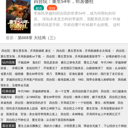
四合院：重生54年，邻居傻柱
百斤粮食和众多物资。 看着媳妇儿跟女儿吃上饭后，
炼物资以及还被大仙下的禁忌，从此开启遨游万界之
崇拜的眼神！江霖有了努力的方向！ 他一定要多赚
都市
完结
旅......
钱！在这个年代实现暴富，走向人生巅峰！买爆四合
李振民穿越到四合院的世界54年，成为何雨柱的邻
院！！！
居。 深知未来是怎样的李振民，觉醒系统后第一件做
的事情就是学厨，学厨在哪个时候都不会挨饿。 这时
候的何雨柱还是个小憨憨，有事没事跟在李振民屁股
后面叫哥。 许大茂也没未来的那么坏，缠着李振民要
最新：
第668章 大结局（三）
做徒弟。 二大爷的大儿子刘光齐也还在大院，上高
中，对李振民那是一个崇拜。 李振民一路高升，进
-
-
四合院：重生贾东旭，开局新婚夜 麦左
四合院：重生贾东旭，开局新婚夜全文阅读
四合院：
厂，食堂主任，后勤主任，副厂长.... 易中海在贾东旭
-
-
重生贾东旭，开局新婚夜txt下载
四合院：重生贾东旭，开局新婚夜最新章节
好看的都市小说
死后转移养老索取对象？ 秦淮茹想吸血？ 李振
站内强推
不败战神
鬼吹灯
我也是皇叔
赌石之财色无双
重生之为蚁
年代1960：穿越南锣
民：“滚，再来送你们吃花生米！” 何雨柱：“滚，你甚
鼓巷，
宋檀记事
老祖别苟了，宇宙要没了
末世囤百万物资后，白眼狼悔哭了
权欲：从乡镇到
至都不叫我一声何主任。” 许大茂：“滚，别打扰我学
省委大院
烟雨楼
重生60带空间
师刀
雪鹰领主
宦海红颜香
全球冰封：我打造了末日安全
习，我现在要考大学！”
屋
穿越四合院之开局落户四合院
四合院：秦淮茹赖上我
1952，我带全家搬入南锣鼓巷
系统赋
我长生，活着终会无敌
经典收藏
年代1960：穿越南锣鼓巷，
你一个交警，抢刑侦的案子合适吗
四合院：你们越激动
我越兴奋
四合院：从1958开始
重生60带空间
四合院：继承小酒馆，嫂子徐慧真
四合院之我也
来凑热闹
四合院：激情澎湃的岁月
四合院：开局就王炸！一个别想跑
重生：权势巅峰
四合
院：悟性逆天技能傍身上战场
都市之神医下山
四合院之小学堂
重生官场：开局迎娶副省长千
金
医路官途
官场：美女领导带我青云直上
四合院：杀神降临
开局同学会上中奖两亿五千
万
四合院之平静生活
重生官场：从京都下基层权利巅峰
最近更新
重生之娱乐圈教父
我的大小魔女
大明星爱上我
孽徒你无敌了，下山找你七个师姐