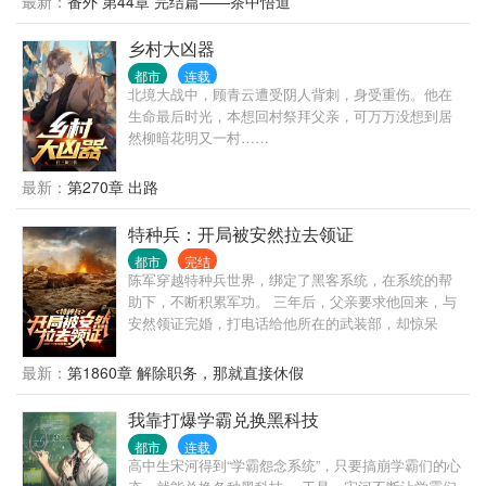
最新：
番外 第44章 完结篇——茶中悟道
句段评，相当于作品简介。
乡村大凶器
都市
连载
北境大战中，顾青云遭受阴人背刺，身受重伤。他在
生命最后时光，本想回村祭拜父亲，可万万没想到居
然柳暗花明又一村……
最新：
第270章 出路
特种兵：开局被安然拉去领证
都市
完结
陈军穿越特种兵世界，绑定了黑客系统，在系统的帮
助下，不断积累军功。 三年后，父亲要求他回来，与
安然领证完婚，打电话给他所在的武装部，却惊呆
了。
最新：
第1860章 解除职务，那就直接休假
我靠打爆学霸兑换黑科技
都市
连载
高中生宋河得到“学霸怨念系统”，只要搞崩学霸们的心