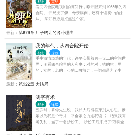
都市
完结
看完四合院电视剧的陈知行，睁开眼来到1965年的四
合院。 开局没了爹，母亲病倒，还有个读初中的妹
妹。 陈知行必须扛起这个家。
最新：
第679章 厂子转让的各种理由
我的年代，从四合院开始
都市
连载
重生激情燃烧的年代，许平安带着独一无二的空间世
界，闲看四合院里的人和事；对的对，错的错，男
的，女的，老的，少的...向前走，一切都是为了生
活！
最新：
第922章 大结局
测字有术
都市
连载
五岁时，算命先生说，我长大后能看穿别人心思。爹
娘以为我是个奇才，举全家之力送我读书，结果我高
考失利，当了一名炒粉工。 炒粉工后来成了“万科全
书”——没有金手指，全得益于“书中自有黄金屋”。你
不是你，你可以成为不一样的烟火。 翻开第一页看一