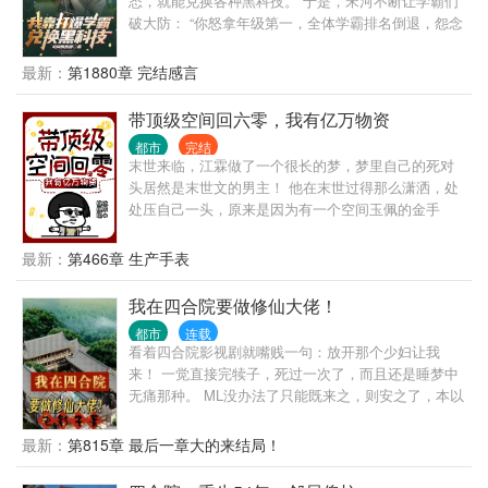
态，就能兑换各种黑科技。 于是，宋河不断让学霸们
破大防： “你怒拿年级第一，全体学霸排名倒退，怨念
值＋10000！” “你因科研成果获得特殊津贴，待遇高过
你的老师，怨念值＋1000！” “全班第二丁阳泽得知他
最新：
第1880章 完结感言
暗恋的女神是你的舔狗，心态爆炸，怨念值＋800！”
“你宣布对不友好国家进行技术封锁，怨念值＋4亿！”
带顶级空间回六零，我有亿万物资
“你积累的怨念值突破十万点，获得技能过目不忘！”
都市
完结
“你积累的怨念值突破百万点，获得延寿基因技术！”
末世来临，江霖做了一个很长的梦，梦里自己的死对
“你积累的怨念值突破千万点，获得星际飞船样本！”
头居然是末世文的男主！ 他在末世过得那么潇洒，处
宋河难绷，你们学霸这么容易破防的？再这么下去，
处压自己一头，原来是因为有一个空间玉佩的金手
我可真要无敌了……
指！ 梦醒，他回到末世前，江霖毫不犹豫地抢了男主
的金手指空间。 绑定空间后，他竟然被商场的货架给
最新：
第466章 生产手表
砸死了！？难道配角就注定不能有主角的金手指嘛？
再次睁眼他居然来到了60年代，看着身边哭泣不止的
我在四合院要做修仙大佬！
小女儿，还有怀着身孕的媳妇儿，江霖很是懵逼！ 刚
都市
连载
刚他还是孤家寡人，现在就成了老婆孩子热炕头的已
看着四合院影视剧就嘴贱一句：放开那个少妇让我
婚人士？ 还好空间还在，他囤了不少物资，商场也被
来！ 一觉直接完犊子，死过一次了，而且还是睡梦中
他收进了空间里！ “江霖，对不起我没能借到粮
无痛那种。 ML没办法了只能既来之，则安之了，本以
食……”媳妇儿哭的梨花带雨，今天可能又要饿肚子
为苦逼的一批，连个金手指都没有，哪承想睡那么一
了。 “爹爹，我好饿……”呆萌的女儿也红了眼睛，可
觉自己竟然梦到大仙，而且还被大仙收为徒弟，然后
最新：
第815章 最后一章大的来结局！
怜巴巴地看着他。 “没事，媳妇儿！我有粮食！”江霖
通过自己一些骚操作，得到了大仙传仙法“霸天决”修
顿时担起了养家重担！他走到屋外打开地窖，放了几
仙，并且得到了一枚逆天的储物神戒，里面海量的修