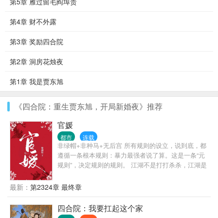
第5章 雁过留毛阎埠贵
第4章 财不外露
第3章 奖励四合院
第2章 洞房花烛夜
第1章 我是贾东旭
《四合院：重生贾东旭，开局新婚夜》推荐
官媛
都市
连载
非绿帽+非种马+无后宫 所有规则的设立，说到底，都
遵循一条根本规则：暴力最强者说了算。这是一条“元
规则”，决定规则的规则。 江湖不是打打杀杀，江湖是
人情世故，官场更是如此。 陈勃因为一个不能不还的
人情，误入了一个无解的棋局。 他以为自己要在监狱
最新：
第2324章 最终章
里呆一辈子，没想到在破局的过程中，自己从棋子变
成了对弈人。
四合院：我要扛起这个家