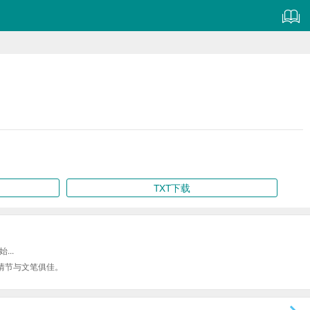
TXT下载
..
情节与文笔俱佳。