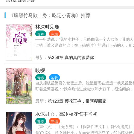
《腹黑竹马欺上身：吃定小青梅》推荐
林深时见鹿
青春
完结
――申浩说：“我的小林子，只能由我一个人欺负，其他人
谁错，谁又是谁的谁！在正确的时间能遇到正确的人，那
最新：
第258章 真的真的很爱你
咬樱
青春
连载
自从撞破孟繁宴的秘密之后。沈星樱现在远远一瞧见孟繁
盯着孟繁宴说：“我今晚泡过辣椒水和大蒜了，很难闻的，你
最新：
第123章 樱花正艳，带阿樱回家
水泥封心，高冷校花悔不当初
青春
完结
【重生文】+【无系统】+【报复性爽文】+【轻松搞笑】
是YYDS。 趁女神还小，见面先把初吻夺了，然后软饭