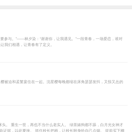
要参与。”――林夕染：“谢谢你，让我遇见。”一段青春，一场爱恋，谁对
光让我们相遇，让青春有了定义。
星樱被迫和孟繁宴住在一起。沈星樱每晚都缩在床角瑟瑟发抖，又惊又怂的
床头。 重生一世，再也不当什么老实人。 绿茶婊狗都不舔，白月光女神才
出轨证据，以此要挟。 抓住校长把柄，让校长附身给自己点烟。 提前买下棚