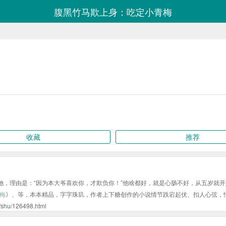
腹黑竹马欺上身：吃定小青梅
收藏
推荐
，理由是：“因为本大爷喜欢你，才欺负你！”他啥都好，就是心肠不好，从五岁就开始.
梅
》、等，本本精品，字字珠玑，作者上下糖创作的小说情节跌宕起伏、扣人心弦，
/126498.html