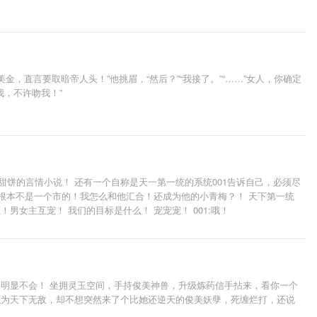
，直言要取暗帝人头！”他挑眉，“然后？”“我接了。”“……”女人，你确定
，不许吻我！”
饼的言情小说！ 还有一个自称是天一第一统的系统001告诉自己，必须尽
根本不是一个市的！我怎么和他汇合！还成为他的小青梅？！ 天下第一统
男女主互宠！ 我们的目标是什么！ 宠宠宠！ 001:哦！
 明显不会！ 坐拥灵玉空间，手持俊美神兽，升级炼药信手拈来，看你一个
以为天下无敌，却不想突然来了个比她还逆天的俊美妖孽，死缠烂打，还说