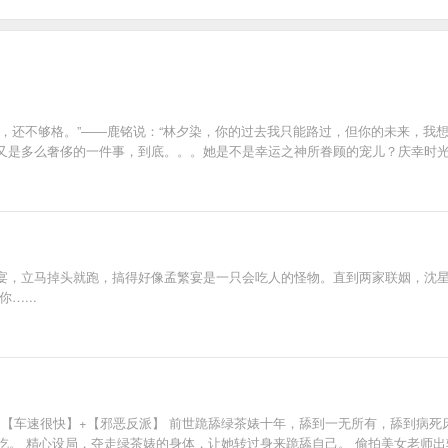
，还不够格。”――鹿铭说：“林夕染，你的过去我只能路过，但你的未来，我想
又是多么奢侈的一件事，到底。。。她是不是幸运之神所眷顾的宠儿？庆幸时
宴，立马掉头就跑，搞得好像孟繁宴是一只会吃人的怪物。直到两家联姻，沈
…...
+【车速很快】+【邪恶反派】 前世跪舔绿茶婊十年，舔到一无所有，舔到病死
硬吃。 精心设局，夺走绿茶婊的身体，让她转过身来跪舔自己。 偷拍美女老师