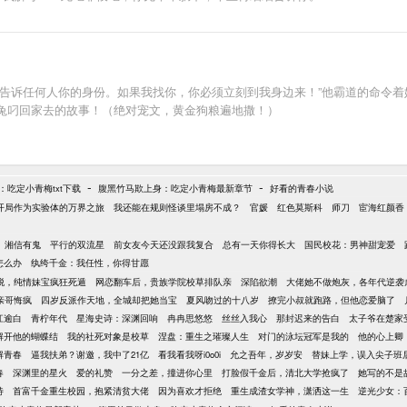
准告诉任何人你的身份。如果我找你，你必须立刻到我身边来！”他霸道的命令
兔叼回家去的故事！（绝对宠文，黄金狗粮遍地撒！）
-
-
吃定小青梅txt下载
腹黑竹马欺上身：吃定小青梅最新章节
好看的青春小说
开局作为实验体的万界之旅
我还能在规则怪谈里塌房不成？
官媛
红色莫斯科
师刀
宦海红颜香
湘信有鬼
平行的双流星
前女友今天还没跟我复合
总有一天你得长大
国民校花：男神甜宠爱
怎么办
纨绔千金：我任性，你得甘愿
脱，纯情妹宝疯狂死遁
网恋翻车后，贵族学院校草排队亲
深陷欲潮
大佬她不做炮灰，各年代逆袭
亲哥悔疯
四岁反派作天地，全城却把她当宝
夏风吻过的十八岁
撩完小叔就跑路，但他恋爱脑了
江逾白
青柠年代
星海史诗：深渊回响
冉冉思悠悠
丝丝入我心
那封迟来的告白
太子爷在楚家
解开他的蝴蝶结
我的社死对象是校草
涅盘：重生之璀璨人生
对门的泳坛冠军是我的
他的心上卿
解青春
逼我扶弟？谢邀，我中了21亿
看我看我呀i0o0i
允之吾年，岁岁安
替妹上学，误入尖子班
春
深渊里的星火
爱的礼赞
一分之差，撞进你心里
打脸假千金后，清北大学抢疯了
她写的不是
特
首富千金重生校园，抱紧清贫大佬
因为喜欢才拒绝
重生成渣女学神，潇洒这一生
逆光少女：