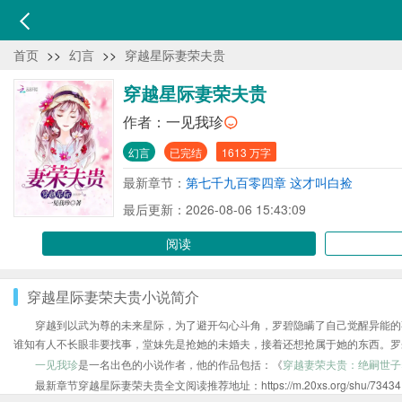
首页
>>
幻言
>>
穿越星际妻荣夫贵
穿越星际妻荣夫贵
作者：
一见我珍
幻言
已完结
1613 万字
最新章节：
第七千九百零四章 这才叫白捡
最后更新：2026-08-06 15:43:09
阅读
穿越星际妻荣夫贵小说简介
穿越到以武为尊的未来星际，为了避开勾心斗角，罗碧隐瞒了自己觉醒异能的
谁知有人不长眼非要找事，堂妹先是抢她的未婚夫，接着还想抢属于她的东西。罗碧一怒
一见我珍
是一名出色的小说作者，他的作品包括：《
穿越妻荣夫贵：绝嗣世子
最新章节穿越星际妻荣夫贵全文阅读推荐地址：https://m.20xs.org/shu/73434.