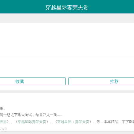
穿越星际妻荣夫贵
收藏
推荐
事。
之下跑去测试，结果吓人一跳······
养崽
》、《
穿越星际妻荣夫贵
》、《
穿越星际：妻荣夫贵
》、等，本本精品，字字珠
html