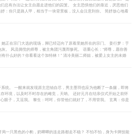
？ 他们总有办法让女主自愿走进他们的囚笼。 女主恐惧他们的靠近，厌恶他们
简妤：你只是路人甲，相当于一块背景板，没人会注意到你。 简妤放心地看
为简妤争取到了重生副本。 于是，简妤发现女主变了，剧情也偏了。 她开
死死黏在了她身上。 而女主，把她推出去后，躲在旁边，阴恻恻地看戏？
，她正在宗门大选的现场，脚已经迈向了原着里她所在的宗门。 姜行梦：于
炮灰。 风流倜傥的师尊，被主角团污蔑而惨死。 语重心长：“师尊，愿你善
剑有什么好的？你看看这个加特林！” 清冷美丽二师姐，被爱上女主的未婚
兄，被女主渣了之后顺利黑化。 姜行梦拿出一本：“三师兄，以毒攻毒才是
佬的团宠，还拳打女主、脚踢男主，成功飞升了！
生子系统。 一醒来就发现原主悲恸自尽，男主墨羽也应为他断了一条腿，即将
存环境，以及时不时存在的雌竞，天呐。 还好元月在结亲仪式开始之前怀
心眼子，又逗我。 黎生：呵呵，你管他们就好了，不用管我。 玄离：你是
 开局一只黑色的小豹，奶唧唧的连走路都走不稳？ 不怕不怕，身为卡牌技能