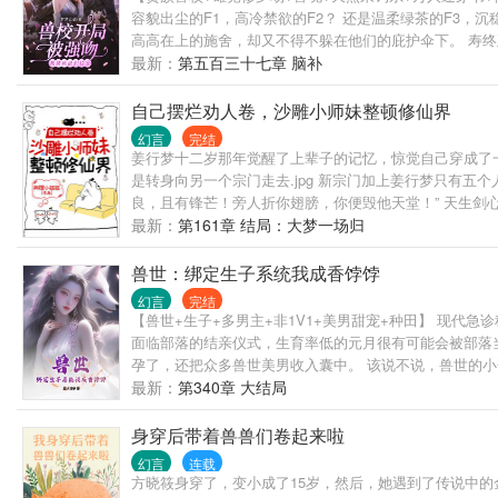
容貌出尘的F1，高冷禁欲的F2？ 还是温柔绿茶的F3，
高高在上的施舍，却又不得不躲在他们的庇护伞下。 寿终
完剧情，小声口嗨：死丫头，吃这么好，让我也来演两集啊
最新：
第五百三十七章 脑补
始被人偷窥，频繁收到阴暗疯批们的情书，衣裙，首饰，
自己摆烂劝人卷，沙雕小师妹整顿修仙界
幻言
完结
姜行梦十二岁那年觉醒了上辈子的记忆，惊觉自己穿成了一
是转身向另一个宗门走去.jpg 新宗门加上姜行梦只有
良，且有锋芒！旁人折你翅膀，你便毁他天堂！” 天生剑
夫背刺而执着于跟主角团作对。 姜行梦带着二师姐来到花
最新：
第161章 结局：大梦一场归
上上策！” 后来，整个宗门都在姜行梦的带领下，成功走
兽世：绑定生子系统我成香饽饽
幻言
完结
【兽世+生子+多男主+非1V1+美男甜宠+种田】 现
面临部落的结亲仪式，生育率低的元月很有可能会被部落
孕了，还把众多兽世美男收入囊中。 该说不说，兽世的小
我的，永远不许离开我，他们都该死，该死！！
最新：
第340章 大结局
身穿后带着兽兽们卷起来啦
幻言
连载
方晓筱身穿了，变小成了15岁，然后，她遇到了传说中的