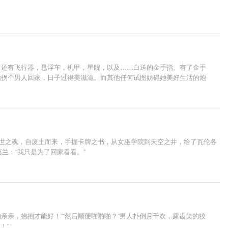
。还有飞行器，悬浮车，机甲，星舰，以及……白送的金手指。有了金手
指拐个男人回家，日子过得美滋滋。而其他任何试图妨碍她美好生活的炮
异世之魂，自废土而来，手握卡牌之书，从女巫学院到天空之井，给了瓦伦各
莫兰：“我只是为了回家看看。”
的亲亲，抱抱才能好！”“然后顺便啪啪啪？”男人扑倒月千欢，露齿笑的狡
！”