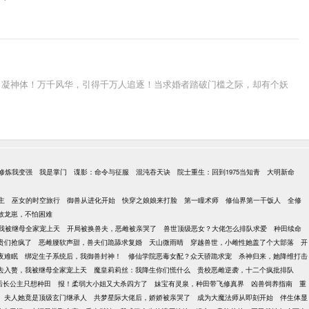
、凝神体！万千风华，引得千万人追逐！当求婚者踏破门槛之际，却有个妖
修炼我变强
我是掌门
谍影：命令与征服
混沌吞天诀
院士重生：回到1975当知青
大明新命
主
巫女的时空旅行
御兽从进化开始
快穿之娘娘来打脸
第一瞳术师
修仙界第一干饭人
全修
敢龙崽，不怕困难
我被继母全家宠上天
开局被换兽夫，恶雌被亲哭了
兽世顶级恶女？大佬怎么排队求爱
种田续命
贵们抢疯了
恶雌腰软声甜，兽夫们跪舔求复婚
天山微雨晴
穿越兽世，小雌性她盖了个大部落
开
夜难眠
绑定生子系统后，我御兽封神！
修仙学院恶毒女配？众天骄跪求宠
杀神归来，她降维打击
去入赘，我被继母全家宠上天
魔皇莉莉丝：我降生你们慌什么
贵校恶雌逆袭，十二个疯批排队
后长公主只想种田
报！柔弱大小姐又大杀四方了
妹宝有灵泉，种田带飞修真界
凶兽饲养指南
重
夫人她竟是顶级玄门继承人
共梦星际大佬后，娇娇被亲哭了
成为大魔法师从即刻开始
伴生体显