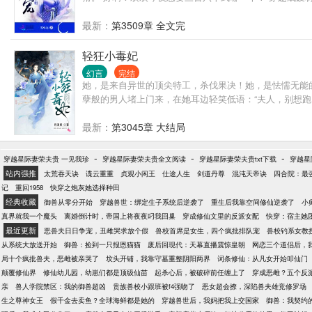
最新：
第3509章 全文完
轻狂小毒妃
幻言
完结
她，是来自异世的顶尖特工，杀伐果决！她，是怯懦无能
孽般的男人堵上门来，在她耳边轻笑低语：“夫人，别想跑？
最新：
第3045章 大结局
-
-
-
穿越星际妻荣夫贵 一见我珍
穿越星际妻荣夫贵全文阅读
穿越星际妻荣夫贵txt下载
穿越星
站内强推
太荒吞天诀
谍云重重
贞观小闲王
仕途人生
剑道丹尊
混沌天帝诀
四合院：最
记
重回1958
快穿之炮灰她选择种田
经典收藏
御兽从零分开始
穿越兽世：绑定生子系统后逆袭了
重生后我靠空间修仙逆袭了
小
真界就我一个魔头
离婚倒计时，帝国上将夜夜叼我回巢
穿成修仙文里的反派女配
快穿：宿主她
最近更新
恶兽夫日日争宠，丑雌哭求放个假
兽校首席是女生，四个疯批排队宠
兽校钓系女教
从系统大放送开始
御兽：捡到一只报恩猫猫
废后回现代：天幕直播震惊皇朝
网恋三个道侣后，
局十个疯批兽夫，恶雌被亲哭了
坟头开铺，我靠守墓重整阴阳两界
词条修仙：从凡女开始叩仙门
颠覆修仙界
修仙幼儿园，幼崽们都是顶级仙苗
起杀心后，被破碎前任缠上了
穿成恶雌？五个反
亲
兽人学院禁区：我的御兽超凶
贵族兽校小跟班被f4强吻了
恶女超会撩，深陷兽夫雄竞修罗场
生之尊神女王
假千金去卖鱼？全球海鲜都是她的
穿越兽世后，我妈把我上交国家
御兽：我契约