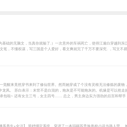
为基础的无脑文，当真你就输了.）一次意外的车祸死亡，使得江逾白穿越到东
文笔，不懂权谋，写三国是个人爱好，看文爽就完了千万不要深究. ，写文不
。 一觉醒来竟然穿书来到了修仙世界。然而她穿成了个没有灵根无法修炼的废物
龙凤。 苏白表示：末世不是白混的，炮灰是不可能炮灰的。机缘是可以抢走的
承包啦~ 还有女主三号，女主四号…… 总之，男主身边实力强劲的后宫和帮
+佛系养生+全洁】 简妤绑定系统，穿进了一本玛丽苏贵族兽校小说当路人甲。