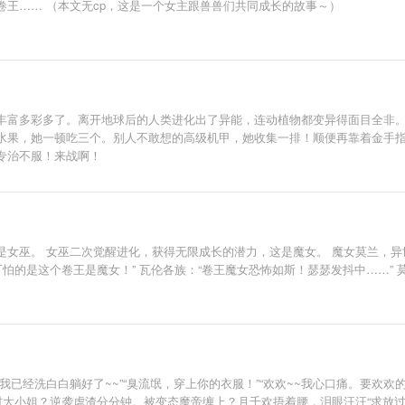
王…… （本文无cp，这是一个女主跟兽兽们共同成长的故事～）
丰富多彩多了。离开地球后的人类进化出了异能，连动植物都变异得面目全非
水果，她一顿吃三个。别人不敢想的高级机甲，她收集一排！顺便再靠着金手
专治不服！来战啊！
是女巫。 女巫二次觉醒进化，获得无限成长的潜力，这是魔女。 魔女莫兰，
怕的是这个卷王是魔女！” 瓦伦各族：“卷王魔女恐怖如斯！瑟瑟发抖中……” 
已经洗白白躺好了~~”“臭流氓，穿上你的衣服！”“欢欢~~我心口痛。要欢欢
材大小姐？逆袭虐渣分分钟。被变态魔帝缠上？月千欢捂着腰，泪眼汪汪“求放过