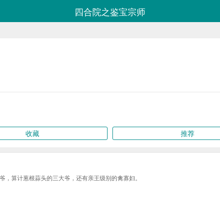
四合院之鉴宝宗师
收藏
推荐
爷，算计葱根蒜头的三大爷，还有亲王级别的禽寡妇。