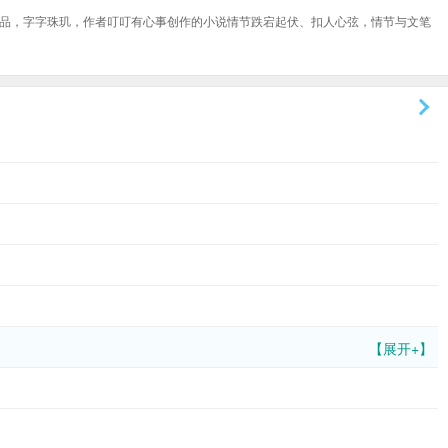
品，字字珠玑，作者叮叮有心事创作的小说情节跌宕起伏、扣人心弦，情节与文笔
【展开+】