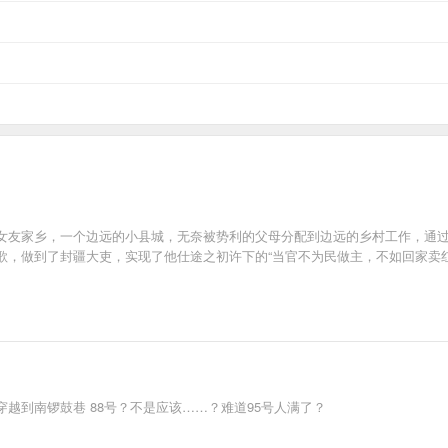
女友家乡，一个边远的小县城，无奈被势利的父母分配到边远的乡村工作，通
歌，做到了封疆大吏，实现了他仕途之初许下的“当官不为民做主，不如回家卖红
越到南锣鼓巷 88号？不是应该……？难道95号人满了？