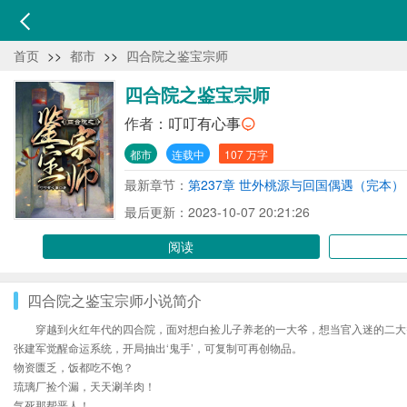
首页
>>
都市
>>
四合院之鉴宝宗师
四合院之鉴宝宗师
作者：
叮叮有心事
都市
连载中
107 万字
最新章节：
第237章 世外桃源与回国偶遇（完本）
最后更新：2023-10-07 20:21:26
阅读
四合院之鉴宝宗师小说简介
穿越到火红年代的四合院，面对想白捡儿子养老的一大爷，想当官入迷的二大
张建军觉醒命运系统，开局抽出‘鬼手’，可复制可再创物品。
物资匮乏，饭都吃不饱？
琉璃厂捡个漏，天天涮羊肉！
气死那帮恶人！