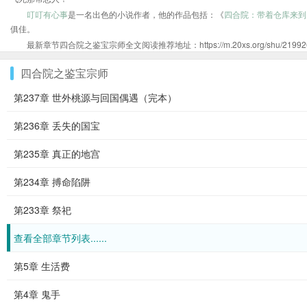
叮叮有心事
是一名出色的小说作者，他的作品包括：《
四合院：带着仓库来到1
俱佳。
最新章节四合院之鉴宝宗师全文阅读推荐地址：https://m.20xs.org/shu/219926.
四合院之鉴宝宗师
第237章 世外桃源与回国偶遇（完本）
第236章 丢失的国宝
第235章 真正的地宫
第234章 搏命陷阱
第233章 祭祀
查看全部章节列表......
第5章 生活费
第4章 鬼手