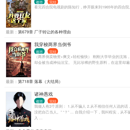
都市
完结
看完四合院电视剧的陈知行，睁开眼来到1965年的四合
最新：
第679章 厂子转让的各种理由
我穿梭两界当倒爷
都市
完结
（两界倒卖物资+爽文+轻松愉快） 刚刚大学毕业的沈旭
却会被当成神仙法宝。 无比珍稀的野生原料，在这里却
最新：
第718章 落幕（大结局）
诸神愚戏
都市
完结
我做人有2个原则： 1.从不骗人 2.从不相信任何人说的
没把自己当人。” “？” ... 自我介绍一下，我叫程实
入 ...