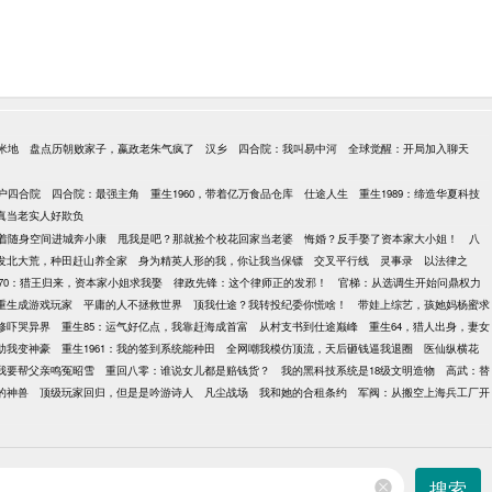
米地
盘点历朝败家子，嬴政老朱气疯了
汉乡
四合院：我叫易中河
全球觉醒：开局加入聊天
户四合院
四合院：最强主角
重生1960，带着亿万食品仓库
仕途人生
重生1989：缔造华夏科技
真当老实人好欺负
着随身空间进城奔小康
甩我是吧？那就捡个校花回家当老婆
悔婚？反手娶了资本家大小姐！
八
发北大荒，种田赶山养全家
身为精英人形的我，你让我当保镖
交叉平行线
灵事录
以法律之
70：猎王归来，资本家小姐求我娶
律政先锋：这个律师正的发邪！
官梯：从选调生开始问鼎权力
重生成游戏玩家
平庸的人不拯救世界
顶我仕途？我转投纪委你慌啥！
带娃上综艺，孩她妈杨蜜求
修吓哭异界
重生85：运气好亿点，我靠赶海成首富
从村支书到仕途巅峰
重生64，猎人出身，妻女
助我变神豪
重生1961：我的签到系统能种田
全网嘲我模仿顶流，天后砸钱逼我退圈
医仙纵横花
我要帮父亲鸣冤昭雪
重回八零：谁说女儿都是赔钱货？
我的黑科技系统是18级文明造物
高武：替
的神兽
顶级玩家回归，但是是吟游诗人
凡尘战场
我和她的合租条约
军阀：从搬空上海兵工厂开
搜索