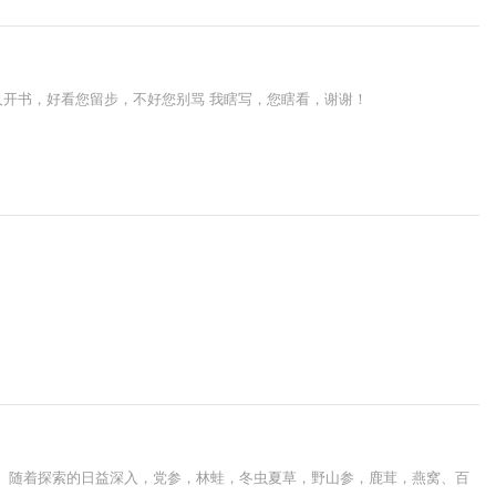
新人开书，好看您留步，不好您别骂 我瞎写，您瞎看，谢谢！
虐。随着探索的日益深入，党参，林蛙，冬虫夏草，野山参，鹿茸，燕窝、百