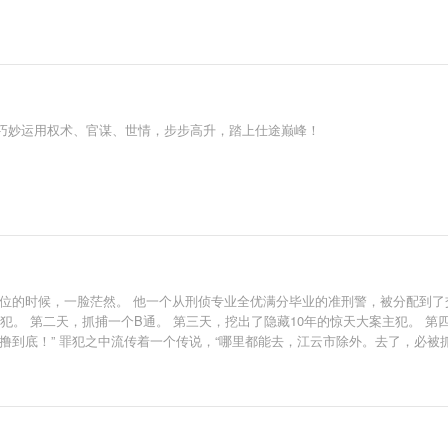
巧妙运用权术、官谋、世情，步步高升，踏上仕途巅峰！
位的时候，一脸茫然。 他一个从刑侦专业全优满分毕业的准刑警，被分配到了
犯。 第二天，抓捕一个B通。 第三天，挖出了隐藏10年的惊天大案主犯。 第
撸到底！” 罪犯之中流传着一个传说，“哪里都能去，江云市除外。去了，必被抓