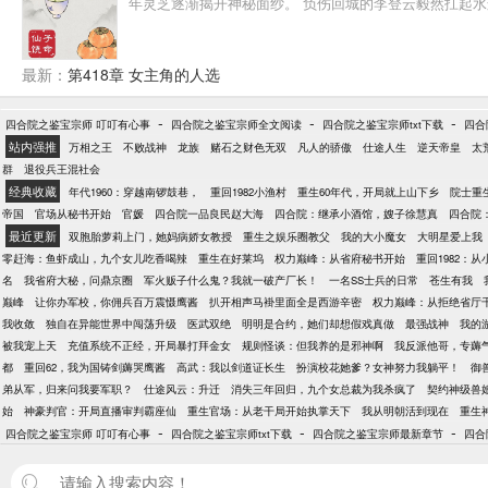
年灵芝逐渐揭开神秘面纱。 负伤回城的李登云毅然扛起
最新：
第418章 女主角的人选
-
-
-
四合院之鉴宝宗师 叮叮有心事
四合院之鉴宝宗师全文阅读
四合院之鉴宝宗师txt下载
四合
站内强推
万相之王
不败战神
龙族
赌石之财色无双
凡人的骄傲
仕途人生
逆天帝皇
太
群
退役兵王混社会
经典收藏
年代1960：穿越南锣鼓巷，
重回1982小渔村
重生60年代，开局就上山下乡
院士重生
帝国
官场从秘书开始
官媛
四合院一品良民赵大海
四合院：继承小酒馆，嫂子徐慧真
四合院：
最近更新
双胞胎萝莉上门，她妈病娇女教授
重生之娱乐圈教父
我的大小魔女
大明星爱上我
零赶海：鱼虾成山，九个女儿吃香喝辣
重生在好莱坞
权力巅峰：从省府秘书开始
重回1982：
名
我省府大秘，问鼎京圈
军火贩子什么鬼？我就一破产厂长！
一名SS士兵的日常
苍生有我
巅峰
让你办军校，你佣兵百万震慑鹰酱
扒开相声马褂里面全是西游辛密
权力巅峰：从拒绝省厅
我收敛
独自在异能世界中闯荡升级
医武双绝
明明是合约，她们却想假戏真做
最强战神
我的
被我宠上天
充值系统不正经，开局暴打拜金女
规则怪谈：但我养的是邪神啊
我反派他哥，专薅
都
重回62，我为国铸剑薅哭鹰酱
高武：我以剑道证长生
扮演校花她爹？女神努力我躺平！
御
弟从军，归来问我要军职？
仕途风云：升迁
消失三年回归，九个女总裁为我杀疯了
契约神级兽
始
神豪判官：开局直播审判霸座仙
重生官场：从老干局开始执掌天下
我从明朝活到现在
重生
-
-
-
四合院之鉴宝宗师 叮叮有心事
四合院之鉴宝宗师txt下载
四合院之鉴宝宗师最新章节
四合