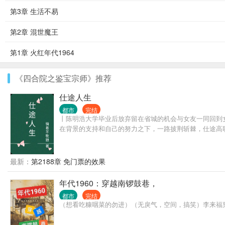
第3章 生活不易
第2章 混世魔王
第1章 火红年代1964
《四合院之鉴宝宗师》推荐
仕途人生
都市
完结
丨陈明浩大学毕业后放弃留在省城的机会与女友一同回到
在背景的支持和自己的努力之下，一路披荆斩棘，仕途高
最新：
第2188章 免门票的效果
年代1960：穿越南锣鼓巷，
都市
完结
（想看吃糠咽菜的勿进）（无戾气，空间，搞笑）李来福穿