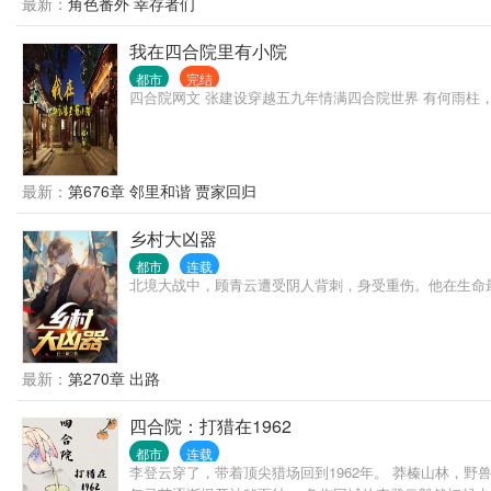
最新：
角色番外 幸存者们
我在四合院里有小院
都市
完结
四合院网文 张建设穿越五九年情满四合院世界 有何雨柱，
最新：
第676章 邻里和谐 贾家回归
乡村大凶器
都市
连载
北境大战中，顾青云遭受阴人背刺，身受重伤。他在生命
最新：
第270章 出路
四合院：打猎在1962
都市
连载
李登云穿了，带着顶尖猎场回到1962年。 莽榛山林，