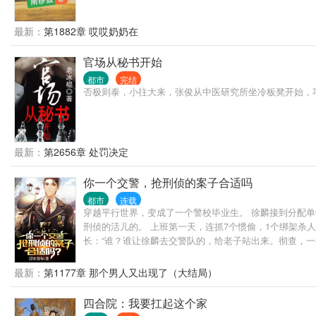
最新：
第1882章 哎哎奶奶在
官场从秘书开始
都市
完结
否极则泰，小往大来，张俊从中医研究所坐冷板凳开始，
最新：
第2656章 处罚决定
你一个交警，抢刑侦的案子合适吗
都市
连载
穿越平行世界，变成了一个警校毕业生。 徐麟接到分配单
刑侦的活儿的。 上班第一天，连抓7个惯偷，1个绑架杀人
长：“谁？谁让徐麟去交警队的，给老子站出来。彻查，一
最新：
第1177章 那个男人又出现了（大结局）
四合院：我要扛起这个家