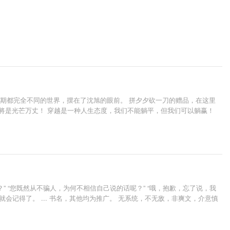
时期都完全不同的世界，摆在了沈旭的眼前。 拼夕夕砍一刀的赠品，在这里
将是光芒万丈！ 穿越是一种人生态度，我们不能躺平，但我们可以躺赢！
？” “您既然从不骗人，为何不相信自己说的话呢？” “哦，抱歉，忘了说，我
你就会记得了。 ... 书名，其他均为推广。 无系统，不无敌，非爽文，介意慎