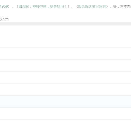
959
》、《
四合院：神针护体，驯兽镇宅！
》、《
四合院之鉴宝宗师
》、等，本本精
html