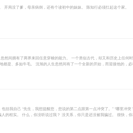
院。 开局没了爹，母亲病倒，还有个读初中的妹妹。 陈知行必须扛起这个家。
，忽然间拥有了两界来回任意穿梭的能力。 一个类似古代，却又和历史上任何
遍地都是、多如牛毛。 沈旭的人生忽然间有了一个全新的开始，而迎接他的，必
话，包括我自己 “先生，我想提醒您，您说的第二点跟第一点冲突了。” “哪里冲突
，从不骗人的程实。 什么，你没听说过我？ 没关系，你只是还没被我骗过。 很快，