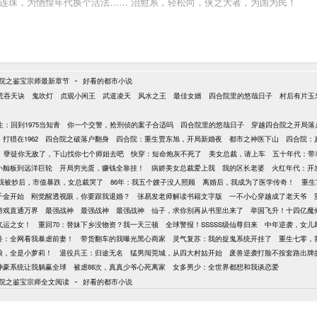
水连珠，为恓惶年代换个活法…… 治愈系，轻松向，侠之大者，为国为民！
-
院之鉴宝宗师最新章节
好看的都市小说
荒吞天诀
鬼吹灯
贞观小闲王
武道凌天
风水之王
最佳女婿
四合院里的悠哉日子
村后有片玉
：回到1975当知青
你一个交警，抢刑侦的案子合适吗
四合院里的悠哉日子
穿越四合院之开局落
打猎在1962
四合院之破落户翻身
四合院：重生贾东旭，开局新婚夜
都市之神医下山
四合院：
孽徒你无敌了，下山找你七个师姐去吧
快穿：短命炮灰不死了
美女总裁，请上车
五十年代：带
从小舢板到远洋巨轮
开局穷光蛋，赚钱全靠挂！
病娇美女总裁爱上我
我的区长老婆
火红年代：开
我被炒后，市值暴跌，女总裁哭了
86年：我五个嫂子没人照顾
离婚后，我成为了医学传奇！
重生
千金开始
刚觉醒透视眼，你要跟我退婚？
张易发老师解读书籍文字版
一不小心穿越成了老天爷
游戏直通万界
最强战神
最强战神
最强战神
仙子，求你别再从书里出来了
举国飞升！十四亿魔
气运之女！
重回70：替妹下乡没物资？我一天三顿
全球警报！SSSSS级仙尊归来
中年逆袭，女儿
兽：全网看我暴虐前妻！
带货翻车的我曝光黑心商家
灵气复苏：我的捉鬼系统开挂了
重生七零，
娘，全是小萝莉！
退役兵王：归途无名
猛男闯莞城，从四大村姑开始
废兽逆袭打脸不按套路出牌
神豪系统让我躺赢全球
被虐88次，真真少爷心死离家
女多男少：全世界都想和我谈恋爱
-
院之鉴宝宗师全文阅读
好看的都市小说