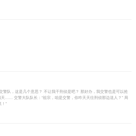
交警队，这是几个意思？ 不让我干刑侦是吧？ 那好办，我交警也是可以抢
四天…… 交警大队队长：“祖宗，咱是交警，你咋天天往刑侦那边送人？” 局
！”