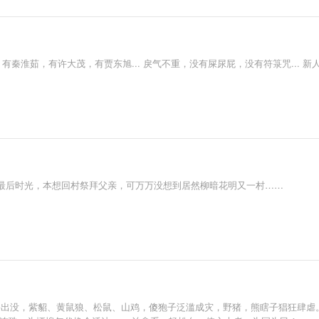
有秦淮茹，有许大茂，有贾东旭... 戾气不重，没有屎尿屁，没有符箓咒... 
最后时光，本想回村祭拜父亲，可万万没想到居然柳暗花明又一村……
野兽出没，紫貂、黄鼠狼、松鼠、山鸡，傻狍子泛滥成灾，野猪，熊瞎子猖狂肆