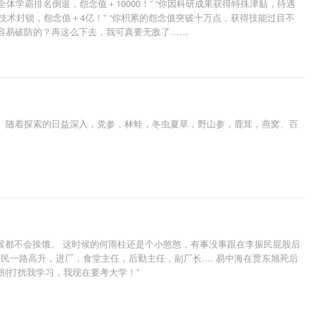
体学霸排名倒退，怨念值＋10000！” “你因科研成果获得特殊津贴，待遇
行技术封锁，怨念值＋4亿！” “你积累的怨念值突破十万点，获得技能过目不
这么容易破防的？再这么下去，我可真要无敌了……
虐。随着探索的日益深入，党参，林蛙，冬虫夏草，野山参，鹿茸，燕窝、百
候都不会挨饿。 这时候的何雨柱还是个小憨憨，有事没事跟在李振民屁股后
一路高升，进厂，食堂主任，后勤主任，副厂长.... 易中海在贾东旭死后
，别打扰我学习，我现在要考大学！”