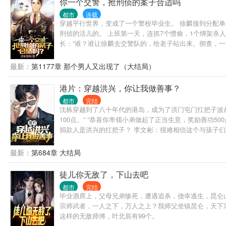
你一个交警，抢刑侦的案子合适吗
都市
连载
穿越平行世界，变成了一个警校毕业生。 徐麟接到分配单
刑侦的活儿的。 上班第一天，连抓7个惯偷，1个绑架杀人
长：“谁？谁让徐麟去交警队的，给老子站出来。彻查，一
最新：
第1177章 那个男人又出现了（大结局）
港片：穿越洪兴，你让我做善事？
都市
完结
沈栋穿越到了八十年代的港岛，成为了洪门屯门扛把子波叔
100点。” “恭喜你率领小弟做起了正当生意，奖励善功50
捐款人是洪兴的扛把子？ 李文彬：很难相信这个与孩子们玩
豪和大慈善家。
最新：
第684章 大结局
徒儿你无敌了，下山去吧
都市
完结
毕业酒席上，父母兄弟惨死，遭遇追杀，侥幸逃生，昆仑山
宗师武者，一人之下，万人之上？我师父坐镇昆仑，天下宗
这样的无敌师傅，叶北辰有99个。