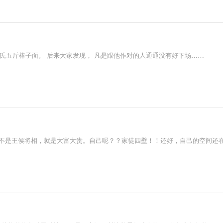
氏五斤棒子面。 后来大家发现， 凡是跟他作对的人通通没有好下场……
越不是王侯将相，就是大富大贵。自己呢？？家徒四壁！！还好，自己的空间还