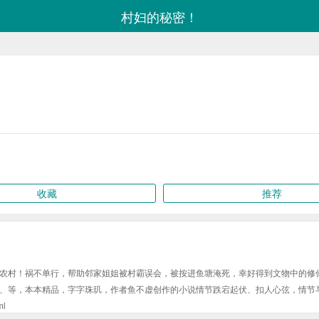
村妇的秘密！
收藏
推荐
农村！祸不单行，帮助邻家姐姐被村霸误会，被按进鱼塘淹死，幸好得到文物中的修
、等，本本精品，字字珠玑，作者鱼不虚创作的小说情节跌宕起伏、扣人心弦，情节
ml