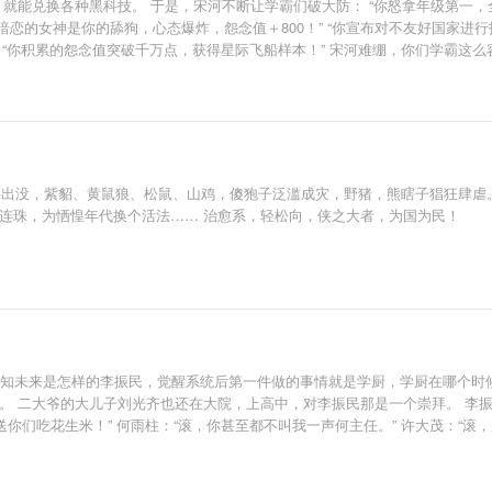
就能兑换各种黑科技。 于是，宋河不断让学霸们破大防： “你怒拿年级第一，全
他暗恋的女神是你的舔狗，心态爆炸，怨念值＋800！” “你宣布对不友好国家进
” “你积累的怨念值突破千万点，获得星际飞船样本！” 宋河难绷，你们学霸
野兽出没，紫貂、黄鼠狼、松鼠、山鸡，傻狍子泛滥成灾，野猪，熊瞎子猖狂肆
水连珠，为恓惶年代换个活法…… 治愈系，轻松向，侠之大者，为国为民！
深知未来是怎样的李振民，觉醒系统后第一件做的事情就是学厨，学厨在哪个时
。 二大爷的大儿子刘光齐也还在大院，上高中，对李振民那是一个崇拜。 李振民
送你们吃花生米！” 何雨柱：“滚，你甚至都不叫我一声何主任。” 许大茂：“滚