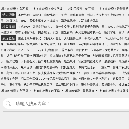
-
-
-
村妇的秘密！ 鱼不虚
村妇的秘密！全文阅读
村妇的秘密！txt下载
村妇的秘密！最新章节
站内强推
不败战神
鬼吹灯
贞观小闲王
仙逆
我也是皇叔
封总，太太想跟你离婚很久了
屋
凌霄花上
1952，我带全家搬入南锣鼓巷
系统赋我长生，活着终会无敌
经典收藏
年代1960：穿越南锣鼓巷，
你一个交警，抢刑侦的案子合适吗
重生1960，带着亿
不是戏神
都市之神医下山
四合院之小学堂
重生官场：开局迎娶副省长千金
医路官途
官场：
最近更新
重生之娱乐圈教父
我的大小魔女
大明星爱上我
孽徒你无敌了，下山找你七个师姐
辣
重生在好莱坞
权力巅峰：从省府秘书开始
重回1982：从小舢板到远洋巨轮
开局穷光蛋，赚
么鬼？我就一破产厂长！
一名SS士兵的日常
苍生有我
我被炒后，市值暴跌，女总裁哭了
86
酱
扒开相声马褂里面全是西游辛密
权力巅峰：从拒绝省厅千金开始
刚觉醒透视眼，你要跟我退
级
医武双绝
明明是合约，她们却想假戏真做
最强战神
我的游戏直通万界
最强战神
最强战
局暴打拜金女
规则怪谈：但我养的是邪神啊
我反派他哥，专薅气运之女！
重回70：替妹下乡没
酱
高武：我以剑道证长生
扮演校花她爹？女神努力我躺平！
御兽：全网看我暴虐前妻！
带货
途风云：升迁
消失三年回归，九个女总裁为我杀疯了
契约神级兽娘，全是小萝莉！
退役兵王：
座仙
重生官场：从老干局开始执掌天下
我从明朝活到现在
重生神豪系统让我躺赢全球
被虐8
-
-
-
村妇的秘密！ 鱼不虚
村妇的秘密！txt下载
村妇的秘密！最新章节
村妇的秘密！全文阅读