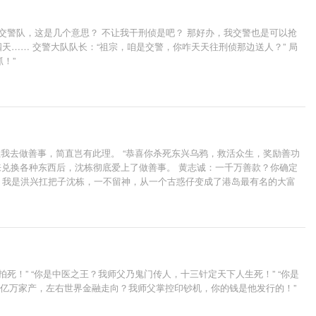
交警队，这是几个意思？ 不让我干刑侦是吧？ 那好办，我交警也是可以抢
四天…… 交警大队队长：“祖宗，咱是交警，你咋天天往刑侦那边送人？” 局
！”
我去做善事，简直岂有此理。 “恭喜你杀死东兴乌鸦，救活众生，奖励善功
功能够用来兑换各种东西后，沈栋彻底爱上了做善事。 黄志诚：一千万善款？你确定
.. 我是洪兴扛把子沈栋，一不留神，从一个古惑仔变成了港岛最有名的大富
！” “你是中医之王？我师父乃鬼门传人，十三针定天下人生死！” “你是
“你亿万家产，左右世界金融走向？我师父掌控印钞机，你的钱是他发行的！”