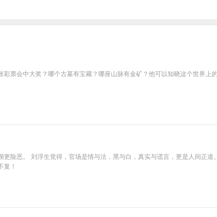
张彩票会中大奖？哪个古墓有宝藏？哪座山脉有金矿？他可以知晓这个世界上
湖更险恶。 刘浮生觉得，官场是情与法，黑与白，真实与谎言，更是人间正道。
不复！