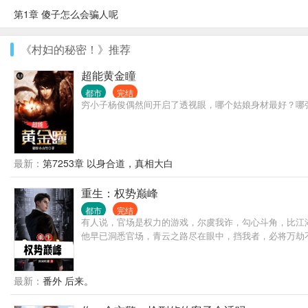
第1章 傻子怎么会骗人呢
《村妇的秘密！》推荐
超能黄金瞳
都市
完结
穷小子杨俊偶然间开启了透视眼，哪个姑娘身材最好？哪
最新：
第7253章 以身合道，真相大白
重生：权势巅峰
都市
完结
有人说，官场是权力的游戏，尔虞我诈，勾心斗角，比江
他早已洞悉官场，青云之路尽在眼中，挡我者，必将万劫
最新：
番外 后来。