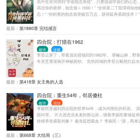
高中生宋河得到“学霸怨念系统”，只要搞崩学霸们的心态，
高过你的老师，怨念值＋1000！” “全班第二丁阳泽得知
忘！” “你积累的怨念值突破百万点，获得延寿基因技术！
最新：
第1880章 完结感言
四合院：打猎在1962
都市
连载
李登云穿了，带着顶尖猎场回到1962年。 莽榛山林，
年灵芝逐渐揭开神秘面纱。 负伤回城的李登云毅然扛起
最新：
第418章 女主角的人选
四合院：重生54年，邻居傻柱
都市
完结
李振民穿越到四合院的世界54年，成为何雨柱的邻居。 
面叫哥。 许大茂也没未来的那么坏，缠着李振民要做徒弟
转移养老索取对象？ 秦淮茹想吸血？ 李振民：“滚，再来
最新：
第668章 大结局（三）