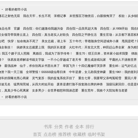
-
好看的都市小说
赌石之财色无双
我在天牢，长生不死
宋檀记事
末世囤百万物资后，白眼狼悔哭了
权欲：从乡镇
万食品仓库
官媛
四合院：你们越激动我越兴奋
四合院一品良民赵大海
四合院：从1958开始
我在
美女领导带我青云直上
四合院：真当老实人好欺负
四合院之平静生活
重生官场：从京都下基层权
去吧
快穿：短命炮灰不死了
美女总裁，请上车
五十年代：带着随身空间进城奔小康
甩我是吧？
钱全靠挂！
病娇美女总裁爱上我
我的区长老婆
火红年代：开发北大荒，种田赶山养全家
身为精
年：我五个嫂子没人照顾
离婚后，我成为了医学传奇！
重生70：猎王归来，资本家小姐求我娶
律政
婚？
张易发老师解读书籍文字版
一不小心穿越成了老天爷
重生成游戏玩家
平庸的人不拯救世界
神
最强战神
仙子，求你别再从书里出来了
举国飞升！十四亿魔修吓哭异界
重生85：运气好亿
物资？我一天三顿
全球警报！SSSSS级仙尊归来
中年逆袭，女儿助我变神豪
重生1961：我的签
翻车的我曝光黑心商家
灵气复苏：我的捉鬼系统开挂了
重生七零，我要帮父亲鸣冤昭雪
重回八零
归途无名
猛男闯莞城，从四大村姑开始
废兽逆袭打脸不按套路出牌的神兽
顶级玩家回归，但是是
8次，真真少爷心死离家
女多男少：全世界都想和我谈恋爱
重生荒年，我捡个大院知青当老婆
-
好看的都市小说
书库
分类
作者
全本
排行
首页
点击榜
推荐榜
收藏榜
临时书架