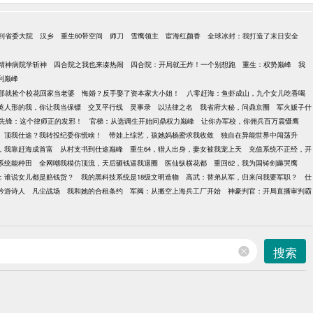
到省委大院
汉乡
重生60带空间
师刀
雪鹰领主
宦海红颜香
全球冰封：我打造了末日安全
精神病院学斩神
四合院之我也来凑热闹
四合院：开局就王炸！一个别想跑
重生：权势巅峰
我
利巅峰
那就捡个校花回家当老婆
悔婚？反手娶了资本家大小姐！
八零赶海：鱼虾成山，九个女儿吃香喝
英人形的我，你让我当保镖
交叉平行线
灵事录
以法律之名
我省府大秘，问鼎京圈
军火贩子什
先锋：这个律师正的发邪！
官梯：从选调生开始问鼎权力巅峰
让你办军校，你佣兵百万震慑鹰
顶我仕途？我转投纪委你慌啥！
带娃上综艺，孩她妈杨蜜求我收敛
独自在异能世界中闯荡升
点，我靠赶海成首富
从村支书到仕途巅峰
重生64，猎人出身，妻女被我宠上天
充值系统不正经，开
到系统能种田
全网嘲我模仿顶流，天后砸钱逼我退圈
医仙纵横花都
重回62，我为国铸剑薅哭鹰
：谁说女儿都是赔钱货？
我的黑科技系统是18级文明造物
高武：替弟从军，归来问我要军职？
仕
吟游诗人
凡尘战场
我和她的合租条约
军阀：从搬空上海兵工厂开始
神豪判官：开局直播审判霸
搜索