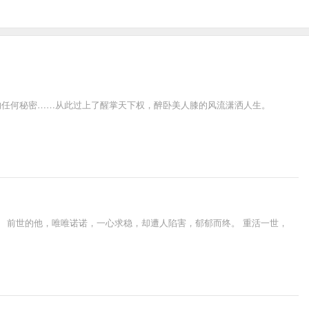
的任何秘密……从此过上了醒掌天下权，醉卧美人膝的风流潇洒人生。
 前世的他，唯唯诺诺，一心求稳，却遭人陷害，郁郁而终。 重活一世，