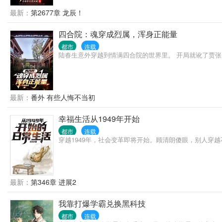
最新：
第2677章 龙辰！
四合院：魂穿成烈属，浑身正能量
都市
连载
陆春生意外穿越到情满四合院的世界里。 开局就讹了贾张
最新：
番外 有些人悔不当初
幸福生活从1949年开始
都市
连载
穿越1949年，社会变革即将开始。顾清朗傻眼，别人穿
最新：
第346章 进展2
我靠打爆学霸兑换黑科技
都市
连载