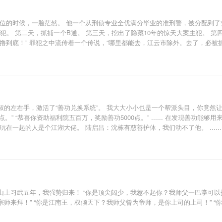
位的时候，一脸茫然。 他一个从刑侦专业全优满分毕业的准刑警，被分配到了
犯。 第二天，抓捕一个B通。 第三天，挖出了隐藏10年的惊天大案主犯。 第
撸到底！” 罪犯之中流传着一个传说，“哪里都能去，江云市除外。去了，必被抓
的左右手，激活了“善功兑换系统”。 我大大小小也是一个帮派头目，你竟然让
0点。” “恭喜你资助福利院五百万，奖励善功5000点。” ...... 在发现善
在一起的人是个江湖大佬。 陆启昌：沈栋有慈善护体，我们动不了他。 ....
上习武五年，我强势归来！ “你是顶尖阔少，我惹不起你？我师父一巴掌可以拍死
师来拜！” “你是江南王，权倾天下？我师父曾为帝师，是你上司的上司！” 