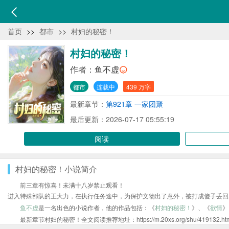
首页
>>
都市
>>
村妇的秘密！
村妇的秘密！
作者：
鱼不虚
都市
连载中
439 万字
最新章节：
第921章 一家团聚
最后更新：2026-07-17 05:55:19
阅读
村妇的秘密！小说简介
前三章有惊喜！未满十八岁禁止观看！
进入特殊部队的王大力，在执行任务途中，为保护文物出了意外，被打成傻子丢回
鱼不虚
是一名出色的小说作者，他的作品包括：《
村妇的秘密！
》、《
欲情
》
最新章节村妇的秘密！全文阅读推荐地址：https://m.20xs.org/shu/419132.ht