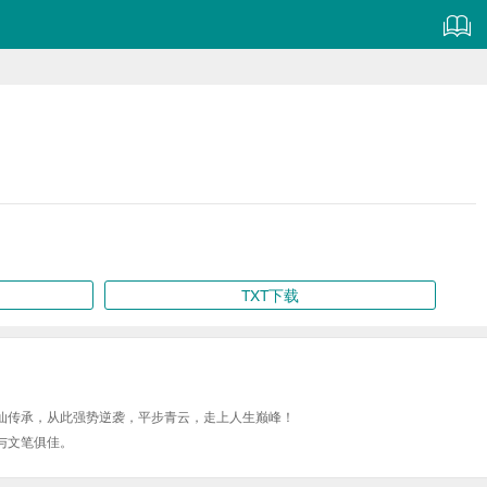
TXT下载
仙传承，从此强势逆袭，平步青云，走上人生巅峰！
与文笔俱佳。