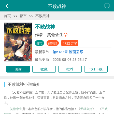
不败战神
首页
>>
都市
>>
不败战神
不败战神
作者：
笑傲余生
都市
已完结
1722 万字
最新章节：
第5137章 脸面丢尽
最后更新：2026-08-06 23:53:17
阅读
收藏
推荐
TXT下载
不败战神小说简介
（又名:不败神婿）五年前，为了能让自己配得上她，他不辞而别。五年
后，他携一身惊天本领，荣耀而归，只是归来之时，竟发现自己多了一个女
儿。
笑傲余生
是一名出色的小说作者，他的作品包括：《
天尊皇婿
》、《
不败
战神
》、等，本本精品，字字珠玑，作者笑傲余生创作的小说情节跌宕起伏、