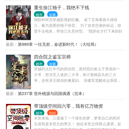
重生徐江独子，我绝不下线
都市
连载
国防科研员穿越影视剧狂飙。 成了京海暴躁大佬徐
江，极为宠爱的独子徐雷。 为了改变悲催的命运，徐
雷不去电鱼，带徐江生意转型。 “我拼命才打下来的好
生意，能日进斗金，为什么要转型去开网吧？” “儿
子，为什么要让白金瀚的美女们，去唱歌拍电影？一
最新：
第989章 一往无前，奋进新时代！（大结局）
首歌卖彩铃真能赚上亿？” “高启盛卖小灵通都赚翻
了，为什么你投资研制的手机电脑还没动静？光刻机
四合院之鉴宝宗师
又是什么东西？” “搞火箭、放卫星、造飞机，高超音
都市
连载
速导弹，察打一体无人机……你到底还有多少高科技
穿越到火红年代的四合院，面对想白捡儿子养老的一
武器瞒着我？” …… 穿越而来的徐雷立志成为科技大
大爷，想当官入迷的二大爷，算计葱根蒜头的三大
佬，带着徐江一路狂飙……
爷，还有亲王级别的禽寡妇。 张建军觉醒命运系统，
开局抽出‘鬼手’，可复制可再创物品。 物资匮乏，饭都
吃不饱？ 琉璃厂捡个漏，天天涮羊肉！ 气死那帮恶
最新：
第237章 世外桃源与回国偶遇（完本）
人！
带顶级空间回六零，我有亿万物资
都市
完结
末世来临，江霖做了一个很长的梦，梦里自己的死对
头居然是末世文的男主！ 他在末世过得那么潇洒，处