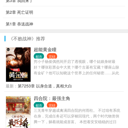
第3章 我回来了
第2章 死亡证明
第1章 恭送战神
《不败战神》推荐
超能黄金瞳
都市
完结
穷小子杨俊偶然间开启了透视眼，哪个姑娘身材最
好？哪张彩票会中大奖？哪个古墓有宝藏？哪座山脉
有金矿？他可以知晓这个世界上的任何秘密……从此
过上了醒掌天下权，醉卧美人膝的风流潇洒人生。
最新：
第7253章 以身合道，真相大白
四合院：最强主角
都市
完结
三无青年穿越成禽满四合院的何雨柱。 不过咱有系统
在身，完成任务还可以穿梭回现代，两个时代物资倒
腾一下，躺着就能成首富。 本想着安安稳稳的过日
子，只是四合院的一群人精都想着在何雨柱的身上占