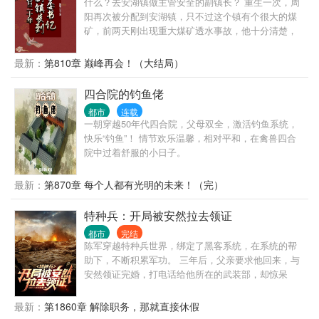
什么？去安湖镇做主管安全的副镇长？ 重生一次，周
阳再次被分配到安湖镇，只不过这个镇有个很大的煤
矿，前两天刚出现重大煤矿透水事故，他十分清楚，
要是去做了副镇长......
最新：
第810章 巅峰再会！（大结局）
四合院的钓鱼佬
都市
连载
一朝穿越50年代四合院，父母双全，激活钓鱼系统，
快乐“钓鱼”！ 情节欢乐温馨，相对平和，在禽兽四合
院中过着舒服的小日子。
最新：
第870章 每个人都有光明的未来！（完）
特种兵：开局被安然拉去领证
都市
完结
陈军穿越特种兵世界，绑定了黑客系统，在系统的帮
助下，不断积累军功。 三年后，父亲要求他回来，与
安然领证完婚，打电话给他所在的武装部，却惊呆
了。
最新：
第1860章 解除职务，那就直接休假