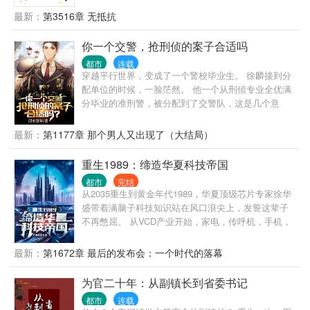
便宜，那就对不起你们了，看看咱是如何玩转四合院
最新：
第3516章 无抵抗
的吧！ 三个大爷外加贾张氏和许大茂， 至于冉秋月、
于海棠、秦京茹、于莉、周晓白、罗云等人，视情况
你一个交警，抢刑侦的案子合适吗
而定，都能帮咱打江山
都市
连载
穿越平行世界，变成了一个警校毕业生。 徐麟接到分
配单位的时候，一脸茫然。 他一个从刑侦专业全优满
分毕业的准刑警，被分配到了交警队，这是几个意
思？ 不让我干刑侦是吧？ 那好办，我交警也是可以抢
刑侦的活儿的。 上班第一天，连抓7个惯偷，1个绑架
最新：
第1177章 那个男人又出现了（大结局）
杀人犯。 第二天，抓捕一个B通。 第三天，挖出了隐
藏10年的惊天大案主犯。 第四天…… 交警大队队
重生1989：缔造华夏科技帝国
长：“祖宗，咱是交警，你咋天天往刑侦那边送人？”
都市
完结
局长：“谁？谁让徐麟去交警队的，给老子站出来。彻
从2035重生到黄金年代1989，华夏顶级芯片专家徐华
查，一撸到底！” 罪犯之中流传着一个传说，“哪里都
盛带着满脑子科技知识站在风口浪尖上，发誓这辈子
能去，江云市除外。去了，必被抓！”
不再憋屈。 从VCD产业开始，家电，传呼机，手机，
芯片，光刻机，互联网，汽车，无人机，新能源，医
疗器械，火箭，卫星，从自家电子厂开始，徐华盛开
最新：
第1672章 最后的发布会：一个时代的落幕
始打造属于自己的科技帝国，助力华夏重回世界巅。
峰。
为官二十年：从副镇长到省委书记
都市
连载