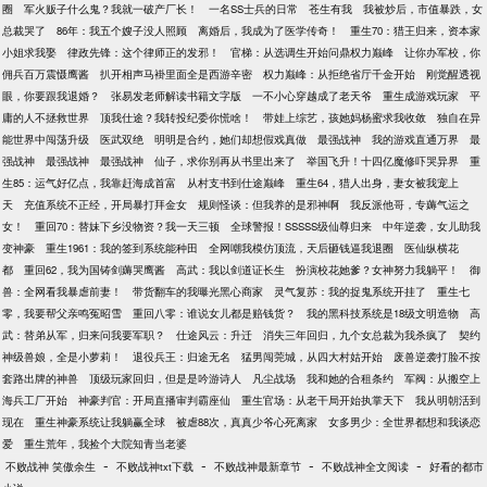
圈
军火贩子什么鬼？我就一破产厂长！
一名SS士兵的日常
苍生有我
我被炒后，市值暴跌，女
总裁哭了
86年：我五个嫂子没人照顾
离婚后，我成为了医学传奇！
重生70：猎王归来，资本家
小姐求我娶
律政先锋：这个律师正的发邪！
官梯：从选调生开始问鼎权力巅峰
让你办军校，你
佣兵百万震慑鹰酱
扒开相声马褂里面全是西游辛密
权力巅峰：从拒绝省厅千金开始
刚觉醒透视
眼，你要跟我退婚？
张易发老师解读书籍文字版
一不小心穿越成了老天爷
重生成游戏玩家
平
庸的人不拯救世界
顶我仕途？我转投纪委你慌啥！
带娃上综艺，孩她妈杨蜜求我收敛
独自在异
能世界中闯荡升级
医武双绝
明明是合约，她们却想假戏真做
最强战神
我的游戏直通万界
最
强战神
最强战神
最强战神
仙子，求你别再从书里出来了
举国飞升！十四亿魔修吓哭异界
重
生85：运气好亿点，我靠赶海成首富
从村支书到仕途巅峰
重生64，猎人出身，妻女被我宠上
天
充值系统不正经，开局暴打拜金女
规则怪谈：但我养的是邪神啊
我反派他哥，专薅气运之
女！
重回70：替妹下乡没物资？我一天三顿
全球警报！SSSSS级仙尊归来
中年逆袭，女儿助我
变神豪
重生1961：我的签到系统能种田
全网嘲我模仿顶流，天后砸钱逼我退圈
医仙纵横花
都
重回62，我为国铸剑薅哭鹰酱
高武：我以剑道证长生
扮演校花她爹？女神努力我躺平！
御
兽：全网看我暴虐前妻！
带货翻车的我曝光黑心商家
灵气复苏：我的捉鬼系统开挂了
重生七
零，我要帮父亲鸣冤昭雪
重回八零：谁说女儿都是赔钱货？
我的黑科技系统是18级文明造物
高
武：替弟从军，归来问我要军职？
仕途风云：升迁
消失三年回归，九个女总裁为我杀疯了
契约
神级兽娘，全是小萝莉！
退役兵王：归途无名
猛男闯莞城，从四大村姑开始
废兽逆袭打脸不按
套路出牌的神兽
顶级玩家回归，但是是吟游诗人
凡尘战场
我和她的合租条约
军阀：从搬空上
海兵工厂开始
神豪判官：开局直播审判霸座仙
重生官场：从老干局开始执掌天下
我从明朝活到
现在
重生神豪系统让我躺赢全球
被虐88次，真真少爷心死离家
女多男少：全世界都想和我谈恋
爱
重生荒年，我捡个大院知青当老婆
-
-
-
-
不败战神 笑傲余生
不败战神txt下载
不败战神最新章节
不败战神全文阅读
好看的都市