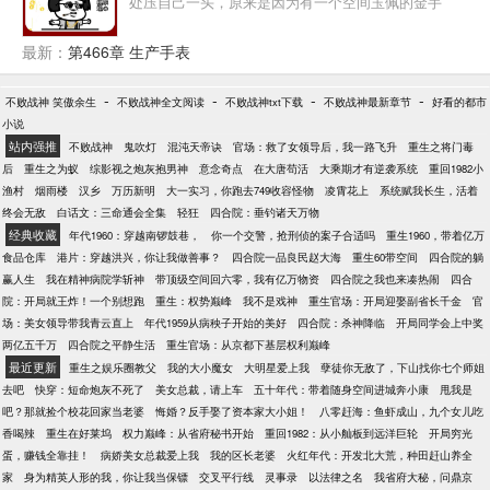
处压自己一头，原来是因为有一个空间玉佩的金手
指！ 梦醒，他回到末世前，江霖毫不犹豫地抢了男主
的金手指空间。 绑定空间后，他竟然被商场的货架给
最新：
第466章 生产手表
砸死了！？难道配角就注定不能有主角的金手指嘛？
再次睁眼他居然来到了60年代，看着身边哭泣不止的
-
-
-
-
不败战神 笑傲余生
不败战神全文阅读
不败战神txt下载
不败战神最新章节
好看的都市
小女儿，还有怀着身孕的媳妇儿，江霖很是懵逼！ 刚
小说
刚他还是孤家寡人，现在就成了老婆孩子热炕头的已
站内强推
不败战神
鬼吹灯
混沌天帝诀
官场：救了女领导后，我一路飞升
重生之将门毒
婚人士？ 还好空间还在，他囤了不少物资，商场也被
后
重生之为蚁
综影视之炮灰抱男神
意念奇点
在大唐苟活
大乘期才有逆袭系统
重回1982小
他收进了空间里！ “江霖，对不起我没能借到粮
渔村
烟雨楼
汉乡
万历新明
大一实习，你跑去749收容怪物
凌霄花上
系统赋我长生，活着
食……”媳妇儿哭的梨花带雨，今天可能又要饿肚子
终会无敌
白话文：三命通会全集
轻狂
四合院：垂钓诸天万物
了。 “爹爹，我好饿……”呆萌的女儿也红了眼睛，可
经典收藏
年代1960：穿越南锣鼓巷，
你一个交警，抢刑侦的案子合适吗
重生1960，带着亿万
怜巴巴地看着他。 “没事，媳妇儿！我有粮食！”江霖
食品仓库
港片：穿越洪兴，你让我做善事？
四合院一品良民赵大海
重生60带空间
四合院的躺
顿时担起了养家重担！他走到屋外打开地窖，放了几
赢人生
我在精神病院学斩神
带顶级空间回六零，我有亿万物资
四合院之我也来凑热闹
四合
百斤粮食和众多物资。 看着媳妇儿跟女儿吃上饭后，
院：开局就王炸！一个别想跑
重生：权势巅峰
我不是戏神
重生官场：开局迎娶副省长千金
官
崇拜的眼神！江霖有了努力的方向！ 他一定要多赚
场：美女领导带我青云直上
年代1959从病秧子开始的美好
四合院：杀神降临
开局同学会上中奖
钱！在这个年代实现暴富，走向人生巅峰！买爆四合
两亿五千万
四合院之平静生活
重生官场：从京都下基层权利巅峰
院！！！
最近更新
重生之娱乐圈教父
我的大小魔女
大明星爱上我
孽徒你无敌了，下山找你七个师姐
去吧
快穿：短命炮灰不死了
美女总裁，请上车
五十年代：带着随身空间进城奔小康
甩我是
吧？那就捡个校花回家当老婆
悔婚？反手娶了资本家大小姐！
八零赶海：鱼虾成山，九个女儿吃
香喝辣
重生在好莱坞
权力巅峰：从省府秘书开始
重回1982：从小舢板到远洋巨轮
开局穷光
蛋，赚钱全靠挂！
病娇美女总裁爱上我
我的区长老婆
火红年代：开发北大荒，种田赶山养全
家
身为精英人形的我，你让我当保镖
交叉平行线
灵事录
以法律之名
我省府大秘，问鼎京