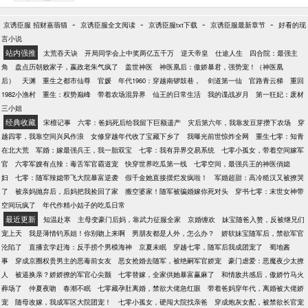
竟然成了豪门唯一继承人。更让林妩没想到的是，她
里的千层浪。 当医生的亲戚疯狂讽刺她:“你知道医学
的三无汽车修理工男友，竟摇身一变，变成高不可攀
生的录取分数线有多高吗，你能考得上？” “国内真正
-
-
-
-
京诱臣服 招财嘉翡猫
京诱臣服全文阅读
京诱臣服txt下载
京诱臣服最新章节
好看的现
的权门顶级大佬。此后林妩便成了衣来伸手饭来张口
主刀的女心胸外科医生是零，你以为你是谁！” 一帮人
言小说
的权门贵妇，被大佬宠的上天入地。——后来。林妩
纷纷围嘲：“估计只能考上三流医学院，在小县城做个
站内强推
太荒吞天诀
开局同学会上中奖两亿五千万
逆天帝皇
仕途人生
四合院：最强主
已是着名女企业家。她站在高台，发表自己的演
卫生员，未来能嫁成什么样，可想而知。” 高考结束，
角
盘点历朝败家子，嬴政老朱气疯了
盖世神医
神医凰后：傲娇暴君，强势宠！（神医凰
讲：“曾经我们的祖辈大多数都非常重男轻女，嫁出去
谢婉莹以全省理科状元成绩进入全国外科第一班，进
后）
天渊
重生之都市仙尊
官媛
年代1960：穿越南锣鼓巷，
剑道第一仙
官路青云梯
重回
的女儿泼出去的水成了我们的代名词。他们忽视女孩
入首都圈顶流医院从实习生开始被外科主任们争抢。
1982小渔村
重生：权势巅峰
带着农场混异界
仙王的日常生活
我的谍战岁月
第一狂妃：废材
的教育成长，将她们困于家庭与琐事之间，以夫为
“谢婉莹同学，到我们消化外吧。” “不，一定要到我们
三小姐
天，以子为地，一旦被男人背叛，她们便失去依靠被
泌尿外——” “小儿外科就缺谢婉莹同学这样的女医
经典收藏
宋檀记事
六零：爸妈死后给我留下巨额遗产
灾后第六年，我靠发豆芽攒下农场
穿
人指责是破鞋！”“可是今天！”“你看这万人广场，她们
生。” 亲戚圈朋友圈：…… 此时谢婉莹独立完成全国
越四零，我靠空间兴风作浪
女修穿越年代收了宝藏下乡了
我曝光前世惊炸全网
重生七零：知青
都是最年轻的女企业家!”
最小年纪法洛四联症手术，代表国内心胸外科协会参
在北大荒
军婚：嫁最强兵王，我一胎双宝
七零：我有异界交易系统
七零小孤女，带着空间嫁军
加国际医学论坛，发表全球第一例微创心脏瓣膜修复
官
六零军嫂有点辣：毒舌军官霸道宠
快穿世界吃瓜第一线
七零空间，最强兵王的神医俏媳
术，是女性外科领域名副其实的第一刀！ 至于众人“担
妇
七零：随军辣媳带飞大院暴富逆袭
假千金她直接摆烂发疯啦！
军婚超甜：高冷糙汉又被撩哭
忧”的她的婚嫁问题： 海归派师兄是首都圈里的抢手单
了
被亲妈抛弃后，后妈把我捡回了家
搬空婆家！随军被骗婚嫁你死对头
穿书七零：末世女神带
身汉，把qq头像换成了谢师妹。 年轻老总是个美帅
空间玩疯了
年代作精小姑子的吃瓜日常
哥，天天跑来医院送花要送钻戒。 更别说一堆说亲的
最近更新
知温赴寒
主母变豪门后妈，靠武力征服全家
京婚缠欢
妹宝随爸入赘，反被继兄们
早踏破了老谢家的大门……
宠上天
我是薄情钓系姐！你别吻上来啊
男朋友都是人外，怎么办？
娇软妹宝随军后，禁欲军官
沦陷了
直播玄学赶海：反手捞个男模海神
京夏未眠
穿越七零，随军后我成团宠了
蜀地酱
事
穿成京圈权贵男主的恶毒前女友
恶女抢婚去随军，被绝嗣军官娇宠
豪门虐爱：恶魔夜少太撩
人
被逼换亲？娇娇撩的军官心尖颤
七零替嫁，全家供她暴富赢麻了
和情敌共感后，傲娇竹马火
葬场了
仲夏夜吻
春潮不眠
七零藏孕肚离婚，禁欲大佬急红眼
带着爸妈穿年代，离婚被大佬娇
宠
随母改嫁，我成军区大院团宠！
七零小孤女，硬闯大院找亲爸
穿成炮灰女配，被禁欲长官宠