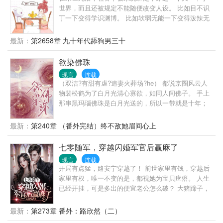
世界，而且还被规定不能随便改变人设。 比如目不识
丁一下变得学识渊博。 比如软弱无能一下变得泼辣无
比。 程春丫：这就有点太影响她的发挥了。 毕竟她每
次穿的人物都有点惨。 什么渣男，什么极品家人，那
最新：
第2658章 九十年代舔狗男三十
可真是要什么有什么。 没有更渣更极品的，只有最渣
最极品的。 唉！幸亏她有隐身异能，不然还真难搞。
欲染佛珠
七十年代悲惨人物 六年代不甘人物 五十年代悲剧人物
现言
连载
七十年代女知青 精神出轨的丈夫 六十年代的养女 冷
（双洁?有甜有虐?追妻火葬场?he） 都说京圈风云人
暴力丈夫 知青丈夫 上门女婿 愚孝男 恶婆婆 圣母病女
物裴松鹤为了白月光清心寡欲，如同人间佛子。 手上
儿 七十年代冤大种 青梅抵不过天降
那串黑玛瑙佛珠是白月光送的，所以一带就是十年；
沈知懿却知道，他根本不像传闻中那般禁欲…… 否
则，她肚子里的孩子是哪来的？ - 后来，圈里都在传
最新：
第240章 （番外完结）终不敌她眉间心上
裴松鹤为沈知懿走下神坛。 在藏北幕天席地的风雪
中，为产房中的她磕了足足九十九个等身长头。 他额
七零随军，穿越闪婚军官后赢麻了
上血液殷红的流过眼角，嗓音沙哑，“知懿，嫁给我，
现言
连载
孩子需要一个父亲。” 她却抱着孩子冷笑，“小叔叔，
开局有点猛，路安宁穿越了！ 前世家里有钱，穿越后
不必那么麻烦，我可以去父留子。” - 他也不知自己究
家里有权，唯一不变的是，都视她为宝贝疙瘩。 人生
竟从何时开始动情。 或许是在某个乍暖还寒的季节，
已经开挂，可是多出的便宜老公怎么破？ 大猪蹄子，
她与春风脚步重叠，吹乱了他心中的荒野。
只会影响她搞钱的速度！ 正当她思考要不要离婚之
际，那个男人却把钱票和存折主动交到她手里，还偷
最新：
第273章 番外：路欣然（二）
偷送了她几大盒价值不菲的金银珠宝。 妄想用金钱来