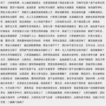
坏了
少帅请和离，夫人她是顶级恶女
全家逼我抵债？我送全家入狱
万物可交易？真千金掌生死
断祸福
婴语十级的我，速成富婆
挺孕肚寻夫随军，被禁欲大佬爆宠
暗藏新婚
海岛随军孕吐，
禁欲大佬心疼坏了
美貌万人嫌被贵族怪物宠上天
绑定神豪系统，谁还做假名媛
小饕餮成精后，
挺着孕肚去随军
傅总，夫人又去摆摊算命啦
六零香江摆地摊，全港喊我大佬
娇娇女医挺孕肚随
军，被糙汉宠哭
陆总请跪好，夫人和崽不要你了
入职地府当法官，死了都还要上班
娇夜欲
欢
随军北大荒，绝嗣军官亲哭娇美人
穿剧七零：带着闪购药房嫁糙汉
重生七零，炮灰真千金当
杠精改命
夺舍贵族大小姐？变普女照样虐她
消失十年，我成了三个反派的亲妈
娇娇下乡吃瓜，
极品全家被戳穿
三年新婚不上心，离婚后日日求合
欲潮失控
六零娇娇吃瓜忙，钓系大佬宠上
瘾
重回七零，我有颜有钱有空间勿扰
辛夷港
乖乖女退场后，京圈大佬后悔了
搬空娘家去随
军，禁欲大佬破戒了
极品原配要离婚，禁欲大佬不干了
我们本不是天生注定
五年冷淡，沈太太
她选择去父留子
漂亮娇气包穿成炮灰后被盯上了
傅爷，夫人又挺孕肚去抢功德了
相亲被截胡？
死对头哥哥喊我宝宝
八零退婚嫁糙汉，我带系统成首富
疯批娇女挺孕肚，各路大佬争当爹
换亲
当天，我硬刚全村
公路求生，我靠移动小卖部当榜一
血族娇娇万人迷，兽校F7狠狠亲
我在万界
捡破烂
大佬凶！娇妻俏！随军西南被团宠
黑莲花替身网恋后，继承者任我撩
贵族学院小撩精，
疯批权贵追着亲
亲妈可是真千金，反派子女被宠哭
消费返现？真千金狂赚百亿成首富
我靠遗容
修复成警局团宠
过度温情
重生七零当恶女，逼疯全家爽翻了
京港溺吻
网恋掉马，恶女被禁欲
大佬排队亲
切换动物视角，重回犯罪现场
真千金假军婚后，靠玄学成为团宠
我的剑尊，从书里
跑出来杀我？
在贵校女主身后捡漏，我成首富了
重生后，未来大佬成了我邻居
炮灰夫妻穿年
代，今天自救了吗？
雾夜有染
穿成大佬的假冒女友，夜夜被亲哭
我是恶毒后妈？但闺蜜穿成我
养女
闺蜜齐穿年代，随军后认错老公了
八零恶媳被离婚，科研大佬悔疯了
七零闪婚随军，恶村
姑被大佬亲哭
心声暴露后，大佬凭实力带飞全家
七零破庙通现代，全家吃肉又喝汤
结婚三年仍
完璧，二嫁豪门他疯了