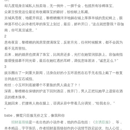
却几度现身京城私人拍卖场，无一例外，一掷千金，包揽所有珍稀珠宝。
众家主惊觉这位最近有收藏珠宝的癖好，纷纷献上私藏。
京城风雪夜，地暖开得足，黎檀栖懒洋洋地躺在铺上厚厚羊绒的贵妃椅上，眼
神漫不经心从侍者托举的珠宝上划过，最后，娇衿开口，“这点就想娶我？容伽
南，你可真没诚意。”
2
患有夜盲，黎檀栖的闺房里摆满珠宝，反射月光，任何时候醒来，都不会因为
看不见而害怕。
后来，她的婚房也摆满了珠宝，比闺房还多，光打在她莹润肌肤上。容伽南指
腹缓慢描摹不同光晕，最后在她红透的耳畔，调侃意味甚浓，“诚意足么？”
3
娱乐圈出了一则重大新闻，洁身自好的小玉环居然在右手无名指上戴了一枚复
古鸽血红宝石戒指。
粉丝：小玉环到底被哪个不要脸的男人撬走了？！
深夜，黎檀栖在保镖的护送下回到酒店，推开门，男人正把玩她早上遗留在酒
店的檀木珠串。
见她回来，拦腰将人抱在腿上，语调从容中带着几分调笑，“给我名分。”
*
babe，狮鹫只臣服无价之宝，像我和你
招财嘉翡猫
是一名出色的小说作者，他的作品包括：《
京诱臣服
》、等，
本本精品，字字珠玑，作者招财嘉翡猫创作的小说情节跌宕起伏、扣人心弦，