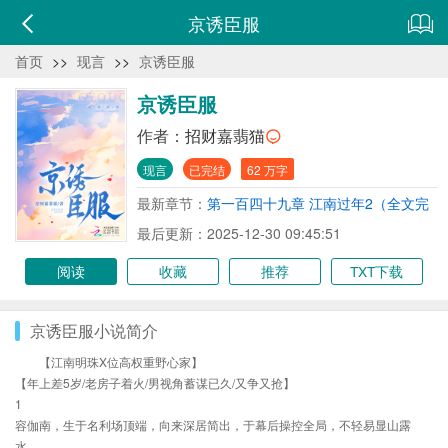
京诱臣服
首页
>>
现言
>>
京诱臣服
京诱臣服
作者：
招财嘉翡猫
现言
已完结
62 万字
最新章节：
第一百四十九章 江南过年2（全文完
结））
最后更新：2025-12-30 09:45:51
阅读
收藏
推荐
TXT下载
京诱臣服小说简介
【江南明珠X位高权重野心家】
【年上差5岁/老房子着火/男视角蓄谋已久/又争又抢】
1
容伽南，生于名利场顶端，向来深居简出，于幕后操控全局，不轻易显山露
水。