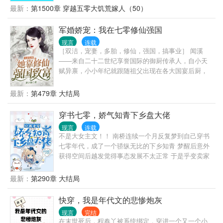
最新：
第1500章 穿越五零大饥荒嫁人（50）
军婚娇宠：我在七零修仙强国
现言
连载
［双洁，宠妻，多胎，修仙，强国，搞事业］ 闻溪
——来自二十二世纪享誉国际的御厨传承人，自小天
赋异禀，小小年纪就跟随祖父出现在各大国宴后厨，
却因为研制一道美食，而劳累过度嘎了…… 闻溪——
来自平行时空的龙国，正处于历史上特殊的十年，原
最新：
第479章 大结局
本下乡做了知青的她某天收到一封家书，得知全家被
下放，她一个恍惚丢了小命。 二十二世纪的闻溪穿越
穿书七零，娇气知青下乡盘大佬
到七零年代，意外得到一个红包群系统，看她如何在
现言
连载
这个特殊年代混的风生水起，事业爱情双丰收！
不是大女主文！！ 南桥连续一个月反复梦到自己穿书
七零年代，成了一个骄纵无比的下乡知青 梦醒后意外
获得空间后越发觉得事态发展不太正常 于是乎变卖家
产囤物资 本想在70年代大玩特玩，挣个小钱，做条咸
鱼 哪知刚到村子便被村里的糙汉子盯上....自此似乎不
最新：
第290章 大结局
管她在哪里都能在周围看到他的身影
快穿，我是年代文的悲惨炮灰
现言
完结
在末世死后，程春丫被系统绑定，穿进一个又一个小