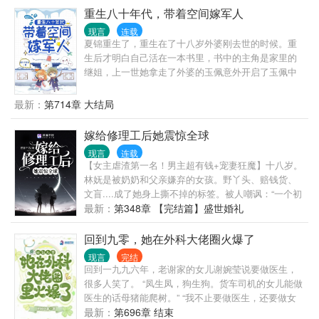
打动她，她是这么肤浅的人吗？ 咦~ 这个心机的男
重生八十年代，带着空间嫁军人
人，光天化日下冲什么澡！ 以为八块腹肌能诱惑到
现言
连载
她？ 不行，刚才没看清，让她再观察观察再说。 * 就
夏锦重生了，重生在了十八岁外婆刚去世的时候。重
在路安宁为每晚不用睡同一张床而暗自窃喜之时，便
生后才明白自己活在一本书里，书中的主角是家里的
宜老公执行完任务回来悄咪咪的爬上了主卧的床。 她
继姐，上一世她拿走了外婆的玉佩意外开启了玉佩中
一直以为他冷静自持、身体欠佳，结果被他惊人的体
的空间，也正是这个玉佩造成了自己的惨死。好在重
力累弯了腰。 怎么回事？ 谁传出来的假情报？ 说好
生到了继姐跟自己所要玉佩的前一天，夏锦想这一世
最新：
第714章 大结局
的目如寒冰，冷淡疏离呢？ 现在这个精力旺盛的黏人
她不会再软弱，一定要让她们付出代价。于是夏锦利
小狼狗是谁？ “报告首长，夫人和隔壁邻居吵起来
用空间在这个经济刚刚开始发展的八十年代开食肆、
嫁给修理工后她震惊全球
了！” “我媳妇儿那么温柔，连话都说不利索，怎么
办工厂，顺便斗斗极品家人。不过谁能告诉她不过就
吵？！” 以为她受欺负，狂奔回家后发现她正妙语连
现言
连载
是路边随手救个人，为什么醒来之后怎么甩也甩不掉
珠，滔滔不绝的把人往死里怼。 “报告首长，夫人和客
【女主虐渣第一名！男主超有钱+宠妻狂魔】十八岁。
啊。
户正在打架！” “媳妇儿，不用手软，有我给你撑腰！”
林妩是被奶奶和父亲嫌弃的女孩。野丫头、赔钱货、
文盲....成了她身上撕不掉的标签。被人嘲讽：“一个初
中毕业生能有什么出息？这辈子也就这样了！”考上名
最新：
第348章 【完结篇】盛世婚礼
牌大学，最后却被人冒名顶替。她的人生好像一场笑
话。一朝重生。林妩带着母亲脚踹渣男亲爹，火速让
回到九零，她在外科大佬圈火爆了
位继母，虐渣渣，做生意，小日子红火不已。面对仇
现言
完结
人：劝我大度？委屈我让你开心！？没理才要让三
回到一九九六年，老谢家的女儿谢婉莹说要做医生，
分，得理为什么要饶人？！——就在林妩小日子过得
很多人笑了。 “凤生凤，狗生狗。货车司机的女儿能做
风生水起的时候，失踪多年的外祖父一家却突然找上
医生的话母猪能爬树。” “我不止要做医生，还要做女
门！于是，众人眼中离过婚还带着个拖油瓶的弃妇，
心胸外科医生。”谢婉莹说。 这句话更加激起了医生圈
最新：
第696章 结束