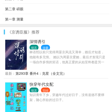
第二章 碍眼
第一章 测量
《京诱臣服》推荐
深情诱引
现言
连载
林语熙以前只觉得周晏京风流又薄幸，婚后才知道，
他能有多无情。 她以为周晏京爱她，最后才发现只是
一场自作多情的笑话，他真正爱的从始至终都是另一
个人。 三年协议期满，她留下婚戒，搬出婚房，在离
婚协议上签好名字，不作纠缠。 * 所有人都以为周晏
最新：
第293章 番外4：克星（全文完）
京不爱林语熙，离婚是板上钉钉的事，只等离婚就会
跟青梅竹马的前女友复合。 可后来，迟迟没等到他离
快穿年代女配
婚，倒是被人撞见， 一身矜贵高不可攀的周二公子，
现言
完结
在一个女人面前低头下跪，抵着她手指，哑声哀
知识青年下乡，穿越年代过好日子，没有道德不要绑
求：“林语熙，你能不能再爱我一次？”
架，随心所欲的过日子。